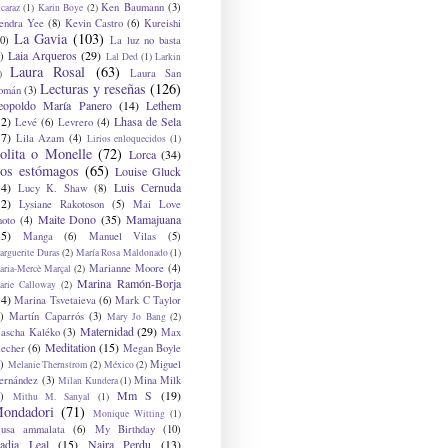
Ken Baumann
(3)
caraz
(1)
Karin Boye
(2)
endra Yee
(8)
Kevin Castro
(6)
Kureishi
La Gavia
(103)
0)
La luz no basta
Laia Arqueros
(29)
)
Lal Ded
(1)
Larkin
Laura Rosal
(63)
Laura San
)
Lecturas y reseñas
(126)
omán
(3)
eopoldo María Panero
(14)
Lethem
12)
Lhasa de Sela
Levé
(6)
Levrero
(4)
17)
Lila Azam
(4)
Lirios enloquecidos
(1)
olita o Monelle
(72)
Lorca
(34)
os estómagos
(65)
Louise Gluck
14)
Luis Cernuda
Lucy K. Shaw
(8)
12)
Lysiane Rakotoson
(5)
Mai Love
Maite Dono
(35)
Mamajuana
hoto
(4)
15)
Manga
(6)
Manuel Vilas
(5)
rguerite Duras
(2)
María Rosa Maldonado
(1)
Marianne Moore
(4)
ria-Mercè Marçal
(2)
Marina Ramón-Borja
arie Calloway
(2)
14)
Marina Tsvetaieva
(6)
Mark C Taylor
)
Martín Caparrós
(3)
Mary Jo Bang
(2)
Maternidad
(29)
ascha Kaléko
(3)
Max
Meditation
(15)
lecher
(6)
Megan Boyle
)
Miguel
Melanie Thernstrom
(2)
México
(2)
ernández
(3)
Mina Milk
Milan Kundera
(1)
Mm S
(19)
)
Mithu M. Sanyal
(1)
ondadori
(71)
Monique Witting
(1)
usa ammalata
(6)
My Birthday
(10)
adia Leal
(15)
Naira Perdu
(13)