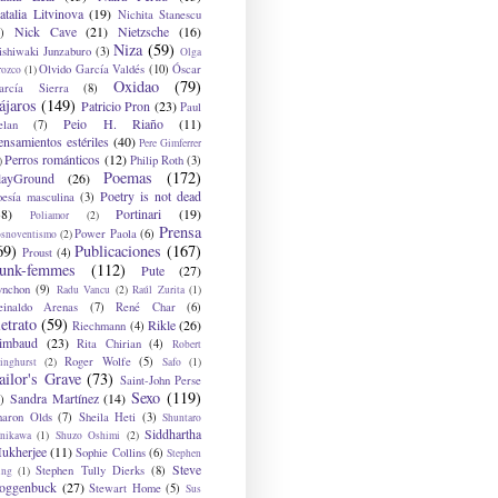
atalia Litvinova
(19)
Nichita Stanescu
Nick Cave
(21)
Nietzsche
(16)
)
Niza
(59)
ishiwaki Junzaburo
(3)
Olga
Olvido García Valdés
(10)
Óscar
rozco
(1)
Oxidao
(79)
arcía Sierra
(8)
ájaros
(149)
Patricio Pron
(23)
Paul
Peio H. Riaño
(11)
elan
(7)
ensamientos estériles
(40)
Pere Gimferrer
Perros románticos
(12)
Philip Roth
(3)
)
Poemas
(172)
layGround
(26)
Poetry is not dead
oesía masculina
(3)
38)
Portinari
(19)
Poliamor
(2)
Prensa
Power Paola
(6)
osnoventismo
(2)
69)
Publicaciones
(167)
Proust
(4)
unk-femmes
(112)
Pute
(27)
ynchon
(9)
Radu Vancu
(2)
Raúl Zurita
(1)
einaldo Arenas
(7)
René Char
(6)
etrato
(59)
Rikle
(26)
Riechmann
(4)
imbaud
(23)
Rita Chirian
(4)
Robert
Roger Wolfe
(5)
inghurst
(2)
Safo
(1)
ailor's Grave
(73)
Saint-John Perse
Sexo
(119)
Sandra Martínez
(14)
)
haron Olds
(7)
Sheila Heti
(3)
Shuntaro
Siddhartha
anikawa
(1)
Shuzo Oshimi
(2)
ukherjee
(11)
Sophie Collins
(6)
Stephen
Steve
Stephen Tully Dierks
(8)
ing
(1)
oggenbuck
(27)
Stewart Home
(5)
Sus