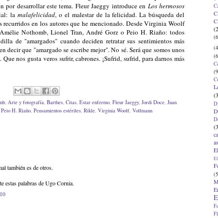
n por desarrollar este tema. Fleur Jaeggy introduce en
Los hermosos
C
C
al: la
malafelicidad
, o el malestar de la felicidad. La búsqueda del
C
ás recurridos en los autores que he mencionado. Desde Virginia Woolf
(
 Amélie Nothomb, Lionel Tran, André Gorz o Peio H. Riaño: todos
(6
dilla de "amargados" cuando deciden retratar sus sentimientos más
(4
en decir que "amargado se escribe mejor". No sé. Será que somos unos
(6
. Que nos gusta veros sufrir, cabrones. ¡Sufrid, sufrid, para darnos más
C
(9
C
L
(
mb
,
Arte y fotografía
,
Barthes
,
Citas
,
Estar enfermo
,
Fleur Jaeggy
,
Jordi Doce
,
Juan
D
D
,
Peio H. Riaño
,
Pensamientos estériles
,
Rikle
,
Virginia Woolf
,
Vollmann
D
(
c
a
E
El
F
mal también es de otros.
(5
M
e estas palabras de Ugo Cornia.
E
:10
E
F
F