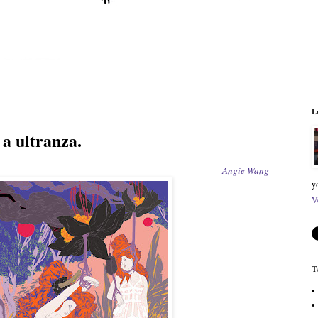
L
 a ultranza.
Angie Wang
y
V
T