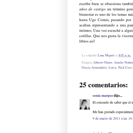
escribe bien se obsesiona tambié
años de castigo
un término geni
bienestar es uno de los temas m
hasta Ugo Cornia, pasando por
acaban representando a una pan
íntimos. Una vez escuché a algui
cotillas. Que nos gusta la víscera
libros así!
La culpable
Luna Miguel
at
4:01 p. m.
Etiqueta
Alberto Olmos
,
Amelie Notho
Gracia Armendáriz
,
Lorca
,
Nick Cave
25 comentarios:
sonia marpez
dijo...
El consuelo de saber que el 
Me han gustado especialment
9 de marzo de 2011 a las 16