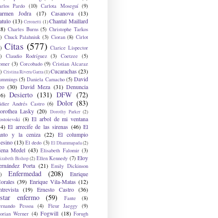
arlos Pardo
(10)
Carlota Moseguí
(9)
armen Jodra
(17)
Casanova
(13)
atulo
(13)
Chantal Maillard
Ceronetti
(1)
28)
Charles Burns
(5)
Christophe Tarkos
)
Chuck Palahniuk
(3)
Cioran
(8)
Cirlot
Citas
(577)
)
Clarice Lispector
)
Claudio Rodríguez
(3)
Coetzee
(5)
omer
(3)
Corcobado
(9)
Cristian Alcaraz
Cucarachas
(23)
)
Cristina Rivera Garza
(1)
David
ummings
(5)
Daniela Camacho
(5)
eo
(30)
David Meza
(31)
Denuncia
Desierto
(131)
DFW
(72)
36)
Dolor
(83)
idier Andrés Castro
(6)
orothea Lasky
(20)
Dorothy Parker
(2)
El arbol de mi ventana
ostoievski
(8)
34)
El arrecife de las sirenas
(46)
El
anto y la ceniza
(22)
El columpio
sesino
(13)
El dedo
(3)
El Dhammapada
(2)
lena Medel
(43)
Elisabeth Falomir
(3)
Eloy
Ellen Kennedy
(7)
izabeth Bishop
(2)
ernández Porta
(21)
Emily Dickinson
Enfermedad
(208)
Enrique
)
orales
(39)
Enrique Vila-Matas
(12)
ntrevista
(19)
Ernesto Castro
(36)
star enfermo
(59)
Fante
(8)
ernando Pessoa
(4)
Fleur Jaeggy
(9)
Fogwill
(18)
lorian Werner
(4)
Forugh