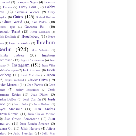
arrojzad
(3)
Françoise Sagan
(4)
Franzen
Fresy Cool
(39)
Gabby
)
Fresán
(9)
ess
(12)
Gabriela Wiener
(9)
Gary
Gatos
(126)
nyder
(8)
Gertrud Kolmar
Ghost World
(14)
Gil Padrol
(10)
)
Gioconda Belli
(10)
illian Flynn
(2)
onzalo Torné
(13)
Henri Michaux
(2)
Houellebecq
(13)
lda Doolittle
(1)
Hugo
Ibrahim
Iago Fernández
(3)
aus
(1)
erlin
(324)
Idea Vilariño
(1)
nfinita tristeza
(37)
Ingeborg
achmann
(13)
Inger Christensen
(4)
Inio
Instagram
(151)
sano
(4)
Irene Vilar
Jacob
Jack Kerouac
(8)
)
Isla Correyero
(2)
teinberg
(11)
Japón
Janet Malcolm
(1)
12)
Javier Calvo
(19)
Jaques Roubaud
(1)
avier Moreno
(14)
Jean Forton
(3)
Jean
enet
(5)
Jesús
Jeffrey Eugenides
(2)
armona Robles
(10)
Joan Didion
(5)
Jordi
ordan DeBor
(5)
Jordi Carrión
(9)
oce
(23)
Jordi Soler
(1)
Jorie Graham
(1)
oyce Mansour
(13)
Juan Andrés
arcía Román
(11)
Juan Carlos Mestre
Juan
0)
Juan Gracia Armendáriz
(10)
uerrero
(11)
Juan Ramón Jiménez
(3)
uanma Gil
(10)
Julián Herbert
(4)
Julieta
Julio Fuertes
(31)
alero
(4)
Julio Mas