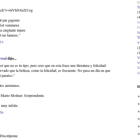
(1
T
watch?v=6lVhNSnXUeg
(
(
it par gageure
T
fiel venimeux
U
a cinglante injure
Si
ait un fameux."
V
:53
V
(
(
V
real
dijo...
W
é que no es tu tipo, pero creo que en esta frase une literatura y felicidad:
Ya
rvado que la belleza, como la felicidad, es frecuente. No pasa un día en que
Zi
l paraíso."
 los anónimos.
H
 Mario Moliner. Sorprendente.
 muy infeliz.
:56
. Discúlpeme.