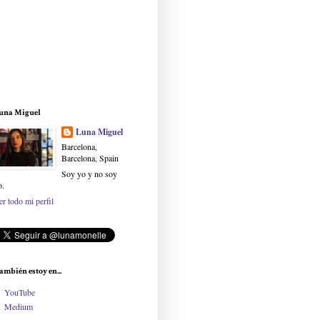
una Miguel
Luna Miguel
Barcelona,
Barcelona, Spain
Soy yo y no soy
o.
er todo mi perfil
ambién estoy en...
YouTube
Medium