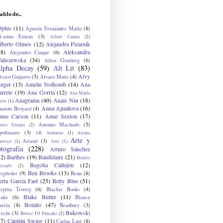
ablo de...
9plus
(11)
Agustín Fernández Mallo
(8)
l-amin Emran
(3)
Albert Camus
(2)
lberto Olmos
(12)
Alejandra Pizarnik
38)
Aleksandra
Alejandro Cinque
(6)
aliszewska
(34)
Allen Ginsberg
(6)
lpha Decay
(59)
Alt Lit
(83)
Alvy
lvaro Guijarro
(5)
Alvaro Mutis
(4)
inger
(13)
Amelie Nothomb
(14)
Ana
arrete
(19)
Ana Gorria
(12)
Ana María
Anagrama
(40)
Anais Nin
(18)
oix
(1)
Anna Ajmátova
(16)
natole Broyard
(4)
nne Carson
(11)
Anne Sexton
(17)
Antonio Machado
(5)
nnie Ernaux
(2)
ollinaire
(3)
AR Ammons
(1)
Ariana
Arte y
Artaud
(3)
arwicz
(1)
Arte
(1)
otografía
(228)
Arturo Sánchez
12)
Barthes
(19)
Baudelaire
(21)
Beatriz
Begoña Callejón
(12)
eciado
(2)
Ben Brooks
(13)
eigbeder
(9)
Benn
(8)
erta García Faet
(25)
Betty Blue
(51)
irgitta Trotzig
(6)
Blackie Books
(4)
Blake Butler
(11)
lake
(6)
Blanca
Bolaño
(47)
arela
(8)
Bradbury
(3)
Bukowski
recht
(3)
Breece DJ Pancake
(2)
37)
Capitán Swing
(11)
Carlos Lust
(8)