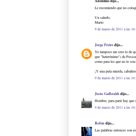
Anónimo dijo...
Le recomiendo que no coloque
Un saludo,
Mario
9 de marzo de 2011 a las 16
Jorge Freire
dijo...
Yo tampoco me creo lo de qu
que "heterónimo") de Pessoa:
como para los que no lo son: 
¡Y una puta mierda, caballer
9 de marzo de 2011 a las 16
Jesús Galbraith
dijo...
Hombre, para parir hay que s
9 de marzo de 2011 a las 16
Robín
dijo...
Las palabras entonces son es