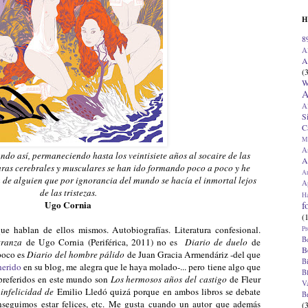
H
8
A
A
(
W
A
A
S
C
M
A
do así, permaneciendo hasta los veintisiete años al socaire de las
A
turas cerebrales y musculares se han ido formando poco a poco y he
A
 de alguien que por ignorancia del mundo se hacía el inmortal lejos
Ap
de las tristezas.
H
Ugo Cornia
f
(
ue hablan de ellos mismos. Autobiografías. Literatura confesional.
Pr
B
tranza
de Ugo Cornia (Periférica, 2011) no es
Diario de duelo
de
B
poco es
Diario del hombre pálido
de Juan Gracia Armendáriz -del que
B
herido
en su blog, me alegra que le haya molado-... pero tiene algo que
B
preferidos en este mundo son
Los hermosos años del castigo
de Fleur
V
 infelicidad de
Emilio Lledó quizá porque en ambos libros se debate
B
nseguimos estar felices, etc. Me gusta cuando un autor que además
(