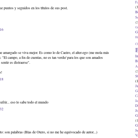
F
(3
 puntos y seguidos en los títulos de sus post.
B
S
(2
G
:16
G
Hi
Cl
B
e amargado se viva mejor. Es como lo de Caeiro, el alter-ego (me mola más
I
 "El campo, a fin de cuentas, no es tan verde/ para los que son amados
B
sentir es distraerse".
A
(2
o!
S
:18
(
J
G
C
J
ufrir... eso lo sabe todo el mundo
D
:32
J
G
(1
G
J
to: son palabras (Blas de Otero, si no me he equivocado de autor...)
V