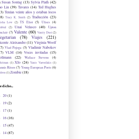
Susan Sontag
(13)
Sylvia Plath
(42)
)
ao Lin
(39)
Tavares
(14)
Ted Hughes
33)
Tenían veinte años y estaban locos
48)
Traducción
(23)
Tracy K. Smith
(2)
TS Eliot
(5)
Ulises
(4)
risha Low
(2)
Unai Velasco
(40)
Upton
mbral
(2)
Valente
(60)
nclair
(7)
Vanity Dust
(2)
egetarian
(78)
Viajes
(221)
icente Aleixandre
(11)
Virginia Woolf
27)
Vladimir Nabokov
Vlad Pojoga
(5)
17)
VLM
(14)
Voces invitadas
(15)
ollmann
(22)
Wallace Stevens
(4)
XIo
(24)
hitman
(1)
Yanis Varoufakis
(1)
nnis Ritsos
(7)
Young European Poets
(6)
Zombie
(18)
drou
(1)
e dicho...
20
(1)
►
19
(2)
►
17
(1)
►
16
(16)
►
15
(47)
►
14
(87)
►