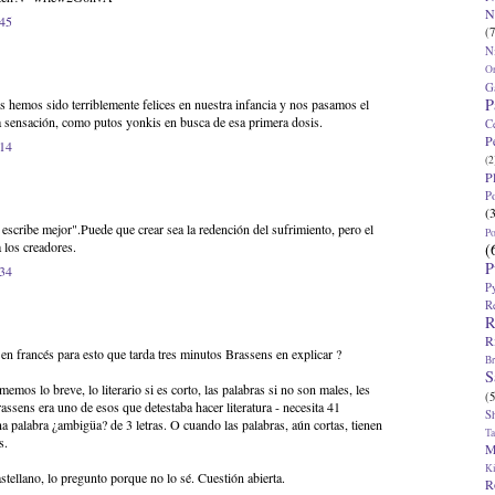
N
:45
(7
N
O
G
P
 hemos sido terriblemente felices en nuestra infancia y nos pasamos el
a sensación, como putos yonkis en busca de esa primera dosis.
C
P
:14
(2
P
P
(
escribe mejor".Puede que crear sea la redención del sufrimiento, pero el
P
 los creadores.
(
P
:34
P
R
R
R
en francés para esto que tarda tres minutos Brassens en explicar ?
Br
S
mos lo breve, lo literario si es corto, las palabras si no son males, les
(5
ssens era uno de esos que detestaba hacer literatura - necesita 41
S
a palabra ¿ambigüa? de 3 letras. O cuando las palabras, aún cortas, tienen
T
s.
M
K
stellano, lo pregunto porque no lo sé. Cuestión abierta.
R