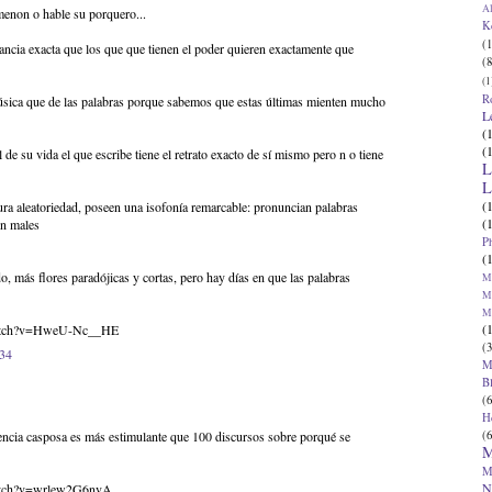
Al
menon o hable su porquero...
K
(1
tancia exacta que los que que tienen el poder quieren exactamente que
(8
(1
R
ica que de las palabras porque sabemos que estas últimas mienten mucho
L
(
(
l de su vida el que escribe tiene el retrato exacto de sí mismo pero n o tiene
L
L
(
ra aleatoriedad, poseen una isofonía remarcable: pronuncian palabras
(
en males
P
(
, más flores paradójicas y cortas, pero hay días en que las palabras
Ma
Ma
M
(
watch?v=HweU-Nc__HE
(3
:34
M
B
(6
H
(6
encia casposa es más estimulante que 100 discursos sobre porqué se
M
M
N
atch?v=wrlew2G6nvA