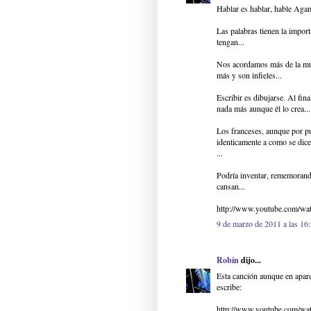
Hablar es hablar, hable Aga
Las palabras tienen la impor
tengan...
Nos acordamos más de la mús
más y son infieles...
Escribir es dibujarse. Al fina
nada más aunque él lo crea...
Los franceses, aunque por pu
identicamente a como se dic
...
Podría inventar, rememorando
cansan...
http://www.youtube.com/
9 de marzo de 2011 a las 16
Robín
dijo...
Esta canción aunque en apar
escribe:
http://www.youtube.com/w