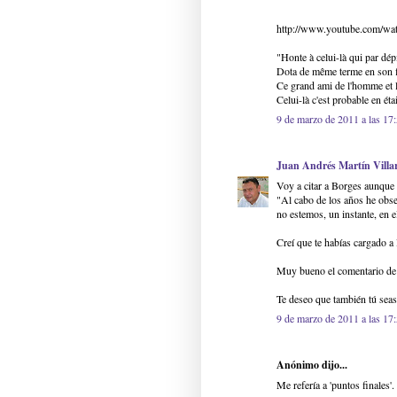
http://www.youtube.com/
"Honte à celui-là qui par dép
Dota de même terme en son 
Ce grand ami de l'homme et l
Celui-là c'est probable en ét
9 de marzo de 2011 a las 17
Juan Andrés Martín Villar
Voy a citar a Borges aunque s
"Al cabo de los años he obse
no estemos, un instante, en e
Creí que te habías cargado a
Muy bueno el comentario de
Te deseo que también tú seas
9 de marzo de 2011 a las 17
Anónimo dijo...
Me refería a 'puntos finales'