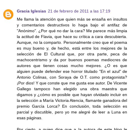
Gracia Iglesias
21 de febrero de 2011 a las 17:19
Me llama la atención que quien más se ensaña en insultos
y comentarios destructivos lo haga bajo el antifaz de
"Anónimo". ¿Por qué no dar la cara? Me parece más limpia
la actitud de Flavia, que hace su crítica a cara descubierta.
Aunque, no la comparto. Personalmente creo que el poema
es muy bueno y, de hecho, está entre los mejores de la
selección de El Cultural que, por otra parte, peca de
machocentrismo y da por buenos poemas mediocres de
autores que tienen cosas mucho mejores. ¿O es que
alguien puede defender ese horror titulado "En el azul" de
Antonio Colinas, con Soraya de O.T. como protagonista?
¡Por dios! Y que conste que me gusta ese autor. De Vicente
Gallego tampoco han elegido una obra maestra que
digamos y ¿cómo es posible que hayan olvidado incluir en
la selección a María Victoria Atencia, flamante ganadora del
premio García Lorca? En conclusión, toda selección es
parcial y discutible, pero yo me alegré de leer a Luna en
esas páginas.
Por cierto, a quien dice que a la autora de este blog le