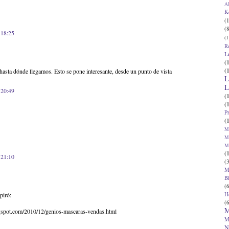
Al
K
(1
(8
 18:25
(1
R
L
(
(
r hasta dónde llegamos. Esto se pone interesante, desde un punto de vista
L
L
 20:49
(
(
P
(
Ma
Ma
M
(
 21:10
(3
M
B
(6
H
piró:
(6
M
logspot.com/2010/12/genios-mascaras-vendas.html
M
N