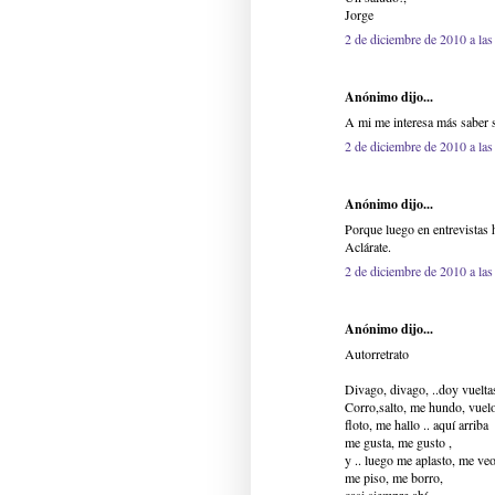
Jorge
2 de diciembre de 2010 a las
Anónimo dijo...
A mi me interesa más saber s
2 de diciembre de 2010 a las
Anónimo dijo...
Porque luego en entrevistas 
Aclárate.
2 de diciembre de 2010 a las
Anónimo dijo...
Autorretrato
Divago, divago, ..doy vuelta
Corro,salto, me hundo, vuel
floto, me hallo .. aquí arriba
me gusta, me gusto ,
y .. luego me aplasto, me veo
me piso, me borro,