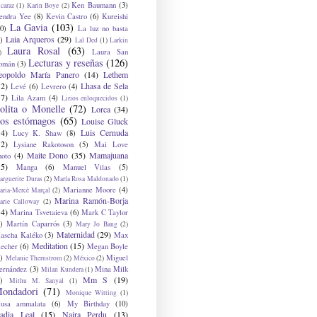
Ken Baumann
(3)
caraz
(1)
Karin Boye
(2)
endra Yee
(8)
Kevin Castro
(6)
Kureishi
La Gavia
(103)
0)
La luz no basta
Laia Arqueros
(29)
)
Lal Ded
(1)
Larkin
Laura Rosal
(63)
Laura San
)
Lecturas y reseñas
(126)
omán
(3)
eopoldo María Panero
(14)
Lethem
12)
Lhasa de Sela
Levé
(6)
Levrero
(4)
17)
Lila Azam
(4)
Lirios enloquecidos
(1)
olita o Monelle
(72)
Lorca
(34)
os estómagos
(65)
Louise Gluck
14)
Luis Cernuda
Lucy K. Shaw
(8)
12)
Lysiane Rakotoson
(5)
Mai Love
Maite Dono
(35)
Mamajuana
hoto
(4)
15)
Manga
(6)
Manuel Vilas
(5)
rguerite Duras
(2)
María Rosa Maldonado
(1)
Marianne Moore
(4)
ria-Mercè Marçal
(2)
Marina Ramón-Borja
arie Calloway
(2)
14)
Marina Tsvetaieva
(6)
Mark C Taylor
)
Martín Caparrós
(3)
Mary Jo Bang
(2)
Maternidad
(29)
ascha Kaléko
(3)
Max
Meditation
(15)
lecher
(6)
Megan Boyle
)
Miguel
Melanie Thernstrom
(2)
México
(2)
ernández
(3)
Mina Milk
Milan Kundera
(1)
Mm S
(19)
)
Mithu M. Sanyal
(1)
ondadori
(71)
Monique Witting
(1)
usa ammalata
(6)
My Birthday
(10)
adia Leal
(15)
Naira Perdu
(13)