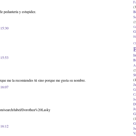
F
(3
B
 de pedantería y estupidez.
S
(2
G
 15:30
G
Hi
Cl
B
I
 15:53
B
A
(2
S
(
porque me la recomiendes tú sino porque me gusta su nombre.
J
 16:07
G
C
J
D
J
com/search/label/Dorothea%20Lasky
G
(1
G
 16:12
J
V