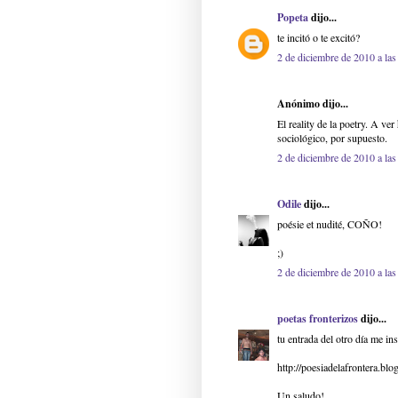
Popeta
dijo...
te incitó o te excitó?
2 de diciembre de 2010 a las
Anónimo dijo...
El reality de la poetry. A ve
sociológico, por supuesto.
2 de diciembre de 2010 a las
Odile
dijo...
poésie et nudité, COÑO!
;)
2 de diciembre de 2010 a las
poetas fronterizos
dijo...
tu entrada del otro día me ins
http://poesiadelafrontera.b
Un saludo!,