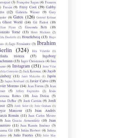
arrojzad
(3)
Françoise Sagan
(4)
Franzen
Fresy Cool
(39)
Gabby
)
Fresán
(9)
ess
(12)
Gabriela Wiener
(9)
Gary
Gatos
(126)
nyder
(8)
Gertrud Kolmar
Ghost World
(14)
Gil Padrol
(10)
)
Gioconda Belli
(10)
illian Flynn
(2)
onzalo Torné
(13)
Henri Michaux
(2)
Houellebecq
(13)
lda Doolittle
(1)
Hugo
Ibrahim
Iago Fernández
(3)
aus
(1)
erlin
(324)
Idea Vilariño
(1)
nfinita tristeza
(37)
Ingeborg
achmann
(13)
Inger Christensen
(4)
Inio
Instagram
(151)
sano
(4)
Irene Vilar
Jacob
Jack Kerouac
(8)
)
Isla Correyero
(2)
teinberg
(11)
Japón
Janet Malcolm
(1)
12)
Javier Calvo
(19)
Jaques Roubaud
(1)
avier Moreno
(14)
Jean Forton
(3)
Jean
enet
(5)
Jesús
Jeffrey Eugenides
(2)
armona Robles
(10)
Joan Didion
(5)
Jordi
ordan DeBor
(5)
Jordi Carrión
(9)
oce
(23)
Jordi Soler
(1)
Jorie Graham
(1)
oyce Mansour
(13)
Juan Andrés
arcía Román
(11)
Juan Carlos Mestre
Juan
0)
Juan Gracia Armendáriz
(10)
uerrero
(11)
Juan Ramón Jiménez
(3)
uanma Gil
(10)
Julián Herbert
(4)
Julieta
Julio Fuertes
(31)
alero
(4)
Julio Mas