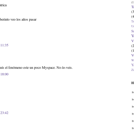
(1
trica
T
(
(
berinto veo los años pasar
T
U
Si
V
V
 11:35
(
(
V
W
Ya
tituís el fenómeno este un poco Myspace. No-lo-veis.
Zi
 18:00
H
 23:42