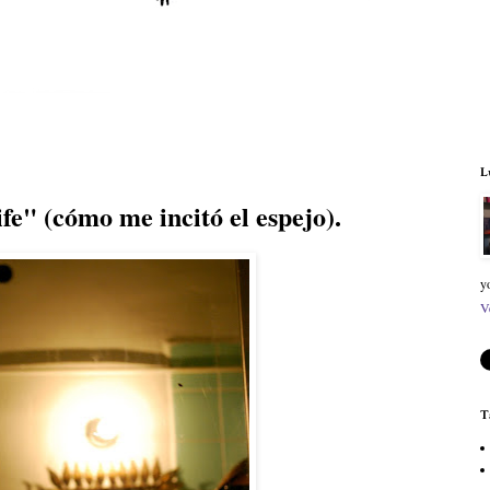
L
ife" (cómo me incitó el espejo).
y
V
T