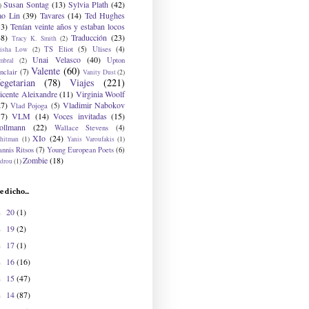
Susan Sontag
(13)
Sylvia Plath
(42)
)
ao Lin
(39)
Tavares
(14)
Ted Hughes
33)
Tenían veinte años y estaban locos
48)
Traducción
(23)
Tracy K. Smith
(2)
TS Eliot
(5)
Ulises
(4)
risha Low
(2)
Unai Velasco
(40)
Upton
mbral
(2)
Valente
(60)
nclair
(7)
Vanity Dust
(2)
egetarian
(78)
Viajes
(221)
icente Aleixandre
(11)
Virginia Woolf
27)
Vladimir Nabokov
Vlad Pojoga
(5)
17)
VLM
(14)
Voces invitadas
(15)
ollmann
(22)
Wallace Stevens
(4)
XIo
(24)
hitman
(1)
Yanis Varoufakis
(1)
nnis Ritsos
(7)
Young European Poets
(6)
Zombie
(18)
drou
(1)
e dicho...
20
(1)
►
19
(2)
►
17
(1)
►
16
(16)
►
15
(47)
►
14
(87)
►