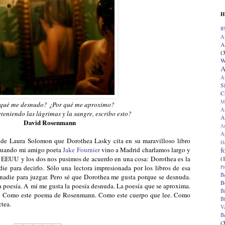
H
8
A
A
(
W
A
A
S
C
M
 qué me desnudo? ¿Por qué me aproximo?
A
eteniendo las lágrimas y la sangre, escribo esto?
A
David Rosenmann
A
Ap
 de Laura Solomon que Dorothea Lasky cita en su maravilloso libro
H
f
Cuando mi amigo poeta
Jake Fournier
vino a Madrid charlamos largo y
(
en EEUU y los dos nos pusimos de acuerdo en una cosa: Dorothea es la
ie para decirlo. Sólo una lectora impresionada por los libros de esa
Pr
B
 nadie para juzgar. Pero sé que Dorothea me gusta porque se desnuda.
B
la poesía. A mí me gusta la poesía desnuda. La poesía que se aproxima.
B
re. Como este poema de Rosenmann. Como este cuerpo que lee. Como
B
áctea.
V
B
(