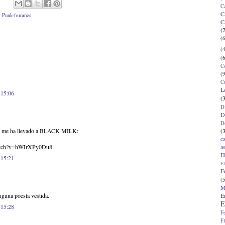
C
C
,
Punk-femmes
C
(
(6
(4
(6
C
(9
C
L
 15:06
(
D
D
D
(
cil me ha llevado a BLACK MILK:
c
a
watch?v=hWIrXPy0Du8
E
 15:21
El
F
(5
M
E
nguna poesía vestida.
E
 15:28
F
F