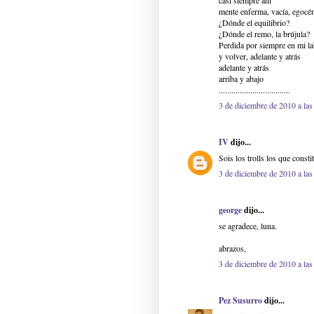
casi siempre ahí
mente enferma, vacía, egocén
¿Dónde el equilibrio?
¿Dónde el remo, la brújula?
Perdida por siempre en mi la
y volver, adelante y atrás
adelante y atrás
arriba y abajo
..................................
3 de diciembre de 2010 a las
IV
dijo...
Sois los trolls los que cons
3 de diciembre de 2010 a las
george
dijo...
se agradece, luna.
abrazos,
3 de diciembre de 2010 a las
Pez Susurro
dijo...