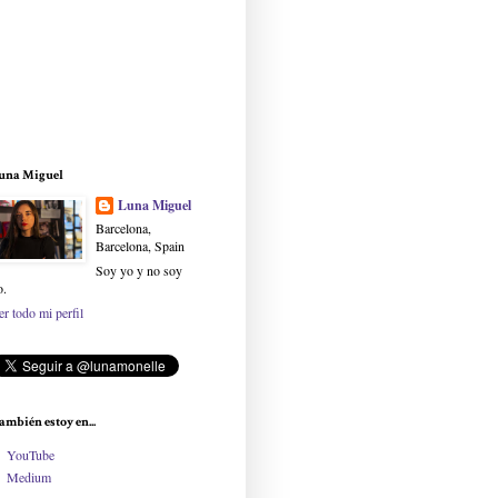
una Miguel
Luna Miguel
Barcelona,
Barcelona, Spain
Soy yo y no soy
o.
er todo mi perfil
ambién estoy en...
YouTube
Medium