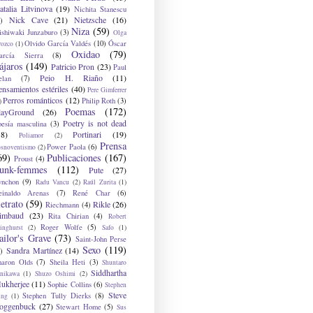
atalia Litvinova
(19)
Nichita Stanescu
Nick Cave
(21)
Nietzsche
(16)
)
Niza
(59)
ishiwaki Junzaburo
(3)
Olga
Olvido García Valdés
(10)
Óscar
rozco
(1)
Oxidao
(79)
arcía Sierra
(8)
ájaros
(149)
Patricio Pron
(23)
Paul
Peio H. Riaño
(11)
elan
(7)
ensamientos estériles
(40)
Pere Gimferrer
Perros románticos
(12)
Philip Roth
(3)
)
Poemas
(172)
layGround
(26)
Poetry is not dead
oesía masculina
(3)
38)
Portinari
(19)
Poliamor
(2)
Prensa
Power Paola
(6)
osnoventismo
(2)
69)
Publicaciones
(167)
Proust
(4)
unk-femmes
(112)
Pute
(27)
ynchon
(9)
Radu Vancu
(2)
Raúl Zurita
(1)
einaldo Arenas
(7)
René Char
(6)
etrato
(59)
Rikle
(26)
Riechmann
(4)
imbaud
(23)
Rita Chirian
(4)
Robert
Roger Wolfe
(5)
inghurst
(2)
Safo
(1)
ailor's Grave
(73)
Saint-John Perse
Sexo
(119)
Sandra Martínez
(14)
)
haron Olds
(7)
Sheila Heti
(3)
Shuntaro
Siddhartha
anikawa
(1)
Shuzo Oshimi
(2)
ukherjee
(11)
Sophie Collins
(6)
Stephen
Steve
Stephen Tully Dierks
(8)
ing
(1)
oggenbuck
(27)
Stewart Home
(5)
Sus