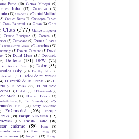
arlos Pardo
(10)
Carlota Moseguí
(9)
armen Jodra
(17)
Casanova
(13)
atulo
(13)
Chantal Maillard
Ceronetti
(1)
28)
Charles Burns
(5)
Christophe Tarkos
)
Chuck Palahniuk
(3)
Cioran
(8)
Cirlot
Citas
(577)
)
Clarice Lispector
)
Claudio Rodríguez
(3)
Coetzee
(5)
omer
(3)
Corcobado
(9)
Cristian Alcaraz
Cucarachas
(23)
)
Cristina Rivera Garza
(1)
David
ummings
(5)
Daniela Camacho
(5)
eo
(30)
David Meza
(31)
Denuncia
Desierto
(131)
DFW
(72)
36)
Dolor
(83)
idier Andrés Castro
(6)
orothea Lasky
(20)
Dorothy Parker
(2)
El arbol de mi ventana
ostoievski
(8)
34)
El arrecife de las sirenas
(46)
El
anto y la ceniza
(22)
El columpio
sesino
(13)
El dedo
(3)
El Dhammapada
(2)
lena Medel
(43)
Elisabeth Falomir
(3)
Eloy
Ellen Kennedy
(7)
izabeth Bishop
(2)
ernández Porta
(21)
Emily Dickinson
Enfermedad
(208)
Enrique
)
orales
(39)
Enrique Vila-Matas
(12)
ntrevista
(19)
Ernesto Castro
(36)
star enfermo
(59)
Fante
(8)
ernando Pessoa
(4)
Fleur Jaeggy
(9)
Fogwill
(18)
lorian Werner
(4)
Forugh