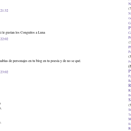
N
(7
 21:32
N
O
G
P
i le gustan los Conguitos a Luna
C
P
 22:02
(2
P
P
(
hablas de personajes en tu blog en tu poesía y de no se qué.
P
(
P
 23:02
P
R
R
R
Br
S
s
(5
o,
S
T
M
,
K
R