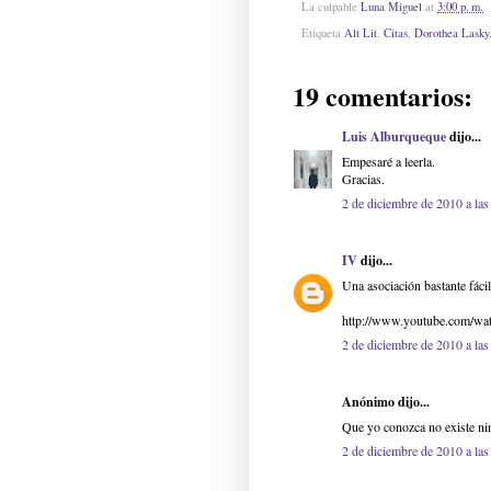
La culpable
Luna Miguel
at
3:00 p. m.
Etiqueta
Alt Lit
,
Citas
,
Dorothea Lasky
19 comentarios:
Luis Alburqueque
dijo...
Empesaré a leerla.
Gracias.
2 de diciembre de 2010 a las
IV
dijo...
Una asociación bastante fá
http://www.youtube.com/
2 de diciembre de 2010 a las
Anónimo dijo...
Que yo conozca no existe ni
2 de diciembre de 2010 a las