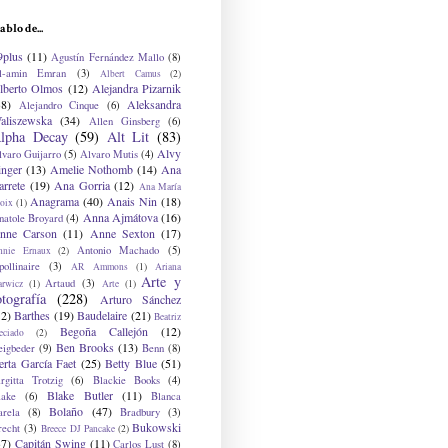
ablo de...
9plus
(11)
Agustín Fernández Mallo
(8)
l-amin Emran
(3)
Albert Camus
(2)
lberto Olmos
(12)
Alejandra Pizarnik
38)
Aleksandra
Alejandro Cinque
(6)
aliszewska
(34)
Allen Ginsberg
(6)
lpha Decay
(59)
Alt Lit
(83)
Alvy
lvaro Guijarro
(5)
Alvaro Mutis
(4)
inger
(13)
Amelie Nothomb
(14)
Ana
arrete
(19)
Ana Gorria
(12)
Ana María
Anagrama
(40)
Anais Nin
(18)
oix
(1)
Anna Ajmátova
(16)
natole Broyard
(4)
nne Carson
(11)
Anne Sexton
(17)
Antonio Machado
(5)
nnie Ernaux
(2)
ollinaire
(3)
AR Ammons
(1)
Ariana
Arte y
Artaud
(3)
arwicz
(1)
Arte
(1)
otografía
(228)
Arturo Sánchez
12)
Barthes
(19)
Baudelaire
(21)
Beatriz
Begoña Callejón
(12)
eciado
(2)
Ben Brooks
(13)
eigbeder
(9)
Benn
(8)
erta García Faet
(25)
Betty Blue
(51)
irgitta Trotzig
(6)
Blackie Books
(4)
Blake Butler
(11)
lake
(6)
Blanca
Bolaño
(47)
arela
(8)
Bradbury
(3)
Bukowski
recht
(3)
Breece DJ Pancake
(2)
37)
Capitán Swing
(11)
Carlos Lust
(8)