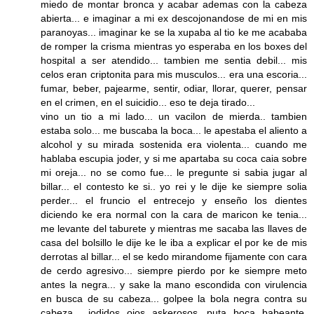
miedo de montar bronca y acabar ademas con la cabeza
abierta... e imaginar a mi ex descojonandose de mi en mis
paranoyas... imaginar ke se la xupaba al tio ke me acababa
de romper la crisma mientras yo esperaba en los boxes del
hospital a ser atendido... tambien me sentia debil... mis
celos eran criptonita para mis musculos... era una escoria...
fumar, beber, pajearme, sentir, odiar, llorar, querer, pensar
en el crimen, en el suicidio... eso te deja tirado...
vino un tio a mi lado... un vacilon de mierda.. tambien
estaba solo... me buscaba la boca... le apestaba el aliento a
alcohol y su mirada sostenida era violenta... cuando me
hablaba escupia joder, y si me apartaba su coca caia sobre
mi oreja... no se como fue... le pregunte si sabia jugar al
billar... el contesto ke si.. yo rei y le dije ke siempre solia
perder... el fruncio el entrecejo y enseño los dientes
diciendo ke era normal con la cara de maricon ke tenia...
me levante del taburete y mientras me sacaba las llaves de
casa del bolsillo le dije ke le iba a explicar el por ke de mis
derrotas al billar... el se kedo mirandome fijamente con cara
de cerdo agresivo... siempre pierdo por ke siempre meto
antes la negra... y sake la mano escondida con virulencia
en busca de su cabeza... golpee la bola negra contra su
cabeza... jodidos ojos askerosos, puta boca babeante,