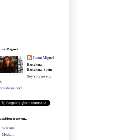
una Miguel
Luna Miguel
Barcelona,
Barcelona, Spain
Soy yo y no soy
o.
er todo mi perfil
ambién estoy en...
YouTube
Medium