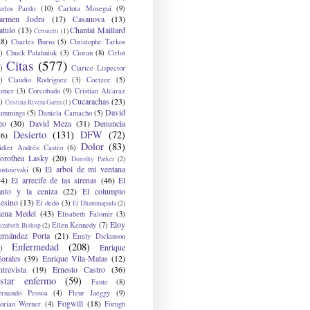
arlos Pardo
(10)
Carlota Moseguí
(9)
armen Jodra
(17)
Casanova
(13)
atulo
(13)
Chantal Maillard
Ceronetti
(1)
28)
Charles Burns
(5)
Christophe Tarkos
)
Chuck Palahniuk
(3)
Cioran
(8)
Cirlot
Citas
(577)
)
Clarice Lispector
)
Claudio Rodríguez
(3)
Coetzee
(5)
omer
(3)
Corcobado
(9)
Cristian Alcaraz
Cucarachas
(23)
)
Cristina Rivera Garza
(1)
David
ummings
(5)
Daniela Camacho
(5)
eo
(30)
David Meza
(31)
Denuncia
Desierto
(131)
DFW
(72)
36)
Dolor
(83)
idier Andrés Castro
(6)
orothea Lasky
(20)
Dorothy Parker
(2)
El arbol de mi ventana
ostoievski
(8)
34)
El arrecife de las sirenas
(46)
El
anto y la ceniza
(22)
El columpio
sesino
(13)
El dedo
(3)
El Dhammapada
(2)
lena Medel
(43)
Elisabeth Falomir
(3)
Eloy
Ellen Kennedy
(7)
izabeth Bishop
(2)
ernández Porta
(21)
Emily Dickinson
Enfermedad
(208)
Enrique
)
orales
(39)
Enrique Vila-Matas
(12)
ntrevista
(19)
Ernesto Castro
(36)
star enfermo
(59)
Fante
(8)
ernando Pessoa
(4)
Fleur Jaeggy
(9)
Fogwill
(18)
lorian Werner
(4)
Forugh