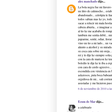
alex manchado
dijo...
La bola negra fue mi llavero 
un litro de calimocho... est
abandonado... celotipia le lla
todos sabian mas ke yo, todo
sacar a relucir mi mala host
cabeza abierta... e imaginar
al tio ke me acababa de rompe
tambien me sentia debil... mi
pajearme, sentir, odiar, llorar
vino un tio a mi lado... un va
aliento a alcohol y su mirada
su coca caia sobre mi oreja... 
rei y le dije ke siempre solia
con la cara de maricon ke ten
bolsillo le dije ke le iba a e
con cara de cerdo agresivo..
escondida con virulencia en b
askerosos, puta boca babeante
orgullosa de mi... sali corri
asustadas y me hicieron paso
6 de noviembre de 2010 a la
Ecum de Mar
dijo...
a celebrarlo