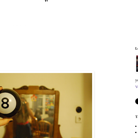
L
y
V
T