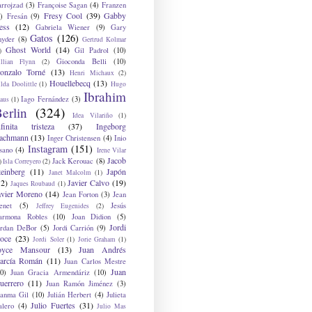
arrojzad
(3)
Françoise Sagan
(4)
Franzen
Fresy Cool
(39)
Gabby
)
Fresán
(9)
ess
(12)
Gabriela Wiener
(9)
Gary
Gatos
(126)
nyder
(8)
Gertrud Kolmar
Ghost World
(14)
Gil Padrol
(10)
)
Gioconda Belli
(10)
illian Flynn
(2)
onzalo Torné
(13)
Henri Michaux
(2)
Houellebecq
(13)
lda Doolittle
(1)
Hugo
Ibrahim
Iago Fernández
(3)
aus
(1)
erlin
(324)
Idea Vilariño
(1)
nfinita tristeza
(37)
Ingeborg
achmann
(13)
Inger Christensen
(4)
Inio
Instagram
(151)
sano
(4)
Irene Vilar
Jacob
Jack Kerouac
(8)
)
Isla Correyero
(2)
teinberg
(11)
Japón
Janet Malcolm
(1)
12)
Javier Calvo
(19)
Jaques Roubaud
(1)
avier Moreno
(14)
Jean Forton
(3)
Jean
enet
(5)
Jesús
Jeffrey Eugenides
(2)
armona Robles
(10)
Joan Didion
(5)
Jordi
ordan DeBor
(5)
Jordi Carrión
(9)
oce
(23)
Jordi Soler
(1)
Jorie Graham
(1)
oyce Mansour
(13)
Juan Andrés
arcía Román
(11)
Juan Carlos Mestre
Juan
0)
Juan Gracia Armendáriz
(10)
uerrero
(11)
Juan Ramón Jiménez
(3)
uanma Gil
(10)
Julián Herbert
(4)
Julieta
Julio Fuertes
(31)
alero
(4)
Julio Mas