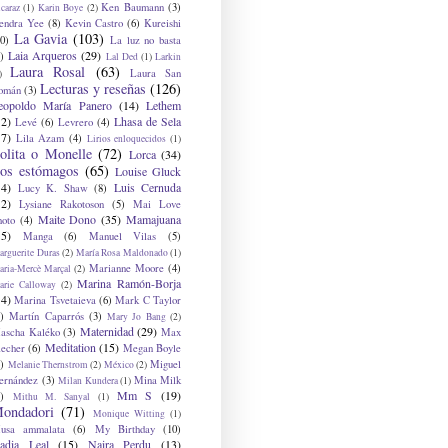
Ken Baumann
(3)
caraz
(1)
Karin Boye
(2)
endra Yee
(8)
Kevin Castro
(6)
Kureishi
La Gavia
(103)
0)
La luz no basta
Laia Arqueros
(29)
)
Lal Ded
(1)
Larkin
Laura Rosal
(63)
Laura San
)
Lecturas y reseñas
(126)
omán
(3)
eopoldo María Panero
(14)
Lethem
12)
Lhasa de Sela
Levé
(6)
Levrero
(4)
17)
Lila Azam
(4)
Lirios enloquecidos
(1)
olita o Monelle
(72)
Lorca
(34)
os estómagos
(65)
Louise Gluck
14)
Luis Cernuda
Lucy K. Shaw
(8)
12)
Lysiane Rakotoson
(5)
Mai Love
Maite Dono
(35)
Mamajuana
hoto
(4)
15)
Manga
(6)
Manuel Vilas
(5)
rguerite Duras
(2)
María Rosa Maldonado
(1)
Marianne Moore
(4)
ria-Mercè Marçal
(2)
Marina Ramón-Borja
arie Calloway
(2)
14)
Marina Tsvetaieva
(6)
Mark C Taylor
)
Martín Caparrós
(3)
Mary Jo Bang
(2)
Maternidad
(29)
ascha Kaléko
(3)
Max
Meditation
(15)
lecher
(6)
Megan Boyle
)
Miguel
Melanie Thernstrom
(2)
México
(2)
ernández
(3)
Mina Milk
Milan Kundera
(1)
Mm S
(19)
)
Mithu M. Sanyal
(1)
ondadori
(71)
Monique Witting
(1)
usa ammalata
(6)
My Birthday
(10)
adia Leal
(15)
Naira Perdu
(13)