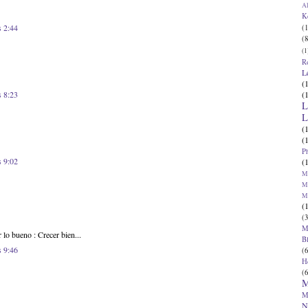
Al
K
s 2:44
(1
(8
(1
R
L
(
(
s 8:23
L
L
(
(
P
s 9:02
(
Ma
Ma
M
(
(3
M
 lo bueno : Crecer bien...
B
s 9:46
(6
H
(6
M
M
N