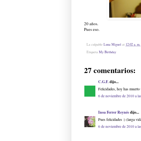
20 años.
Pues eso.
La culpable
Luna Miguel
at
12:02 a. m.
Etiqueta
My Birthday
27 comentarios:
C.G.F.
dijo...
Felicidades, hoy has muerto
6 de noviembre de 2010 a la
Inoa Ferrer Reynés
dijo...
Pues felicidades :) (larga vid
6 de noviembre de 2010 a la