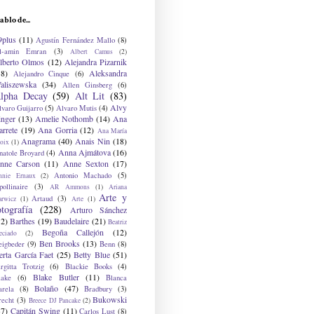
ablo de...
9plus
(11)
Agustín Fernández Mallo
(8)
l-amin Emran
(3)
Albert Camus
(2)
lberto Olmos
(12)
Alejandra Pizarnik
38)
Aleksandra
Alejandro Cinque
(6)
aliszewska
(34)
Allen Ginsberg
(6)
lpha Decay
(59)
Alt Lit
(83)
Alvy
lvaro Guijarro
(5)
Alvaro Mutis
(4)
inger
(13)
Amelie Nothomb
(14)
Ana
arrete
(19)
Ana Gorria
(12)
Ana María
Anagrama
(40)
Anais Nin
(18)
oix
(1)
Anna Ajmátova
(16)
natole Broyard
(4)
nne Carson
(11)
Anne Sexton
(17)
Antonio Machado
(5)
nnie Ernaux
(2)
ollinaire
(3)
AR Ammons
(1)
Ariana
Arte y
Artaud
(3)
arwicz
(1)
Arte
(1)
otografía
(228)
Arturo Sánchez
12)
Barthes
(19)
Baudelaire
(21)
Beatriz
Begoña Callejón
(12)
eciado
(2)
Ben Brooks
(13)
eigbeder
(9)
Benn
(8)
erta García Faet
(25)
Betty Blue
(51)
irgitta Trotzig
(6)
Blackie Books
(4)
Blake Butler
(11)
lake
(6)
Blanca
Bolaño
(47)
arela
(8)
Bradbury
(3)
Bukowski
recht
(3)
Breece DJ Pancake
(2)
37)
Capitán Swing
(11)
Carlos Lust
(8)