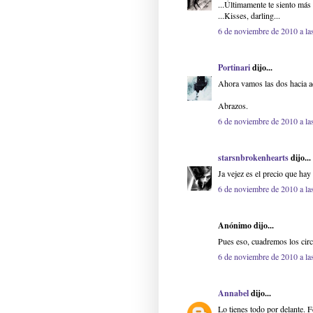
...Últimamente te siento más "
...Kisses, darling...
6 de noviembre de 2010 a la
Portinari
dijo...
Ahora vamos las dos hacia ad
Abrazos.
6 de noviembre de 2010 a la
starsnbrokenhearts
dijo...
Ja vejez es el precio que ha
6 de noviembre de 2010 a la
Anónimo dijo...
Pues eso, cuadremos los circ
6 de noviembre de 2010 a la
Annabel
dijo...
Lo tienes todo por delante. Fe