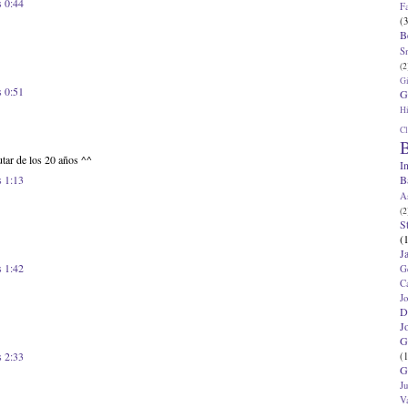
s 0:44
F
(3
B
S
(2
G
s 0:51
G
Hi
Cl
B
utar de los 20 años ^^
I
B
s 1:13
A
(2
S
(
J
s 1:42
G
C
J
D
J
G
s 2:33
(1
G
J
V