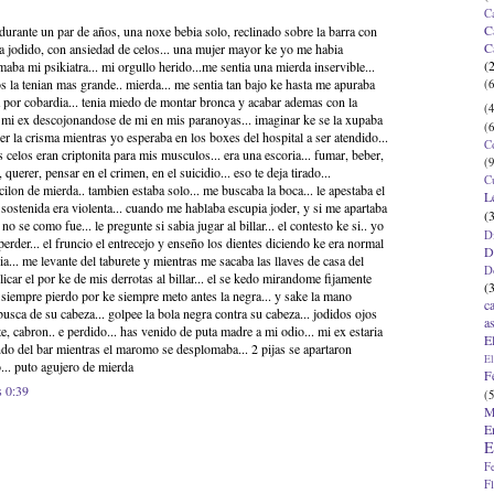
C
C
durante un par de años, una noxe bebia solo, reclinado sobre la barra con
C
aba jodido, con ansiedad de celos... una mujer mayor ke yo me habia
(
maba mi psikiatra... mi orgullo herido...me sentia una mierda inservible...
s la tenian mas grande.. mierda... me sentia tan bajo ke hasta me apuraba
(6
ia por cobardia... tenia miedo de montar bronca y acabar ademas con la
(4
 a mi ex descojonandose de mi en mis paranoyas... imaginar ke se la xupaba
(6
r la crisma mientras yo esperaba en los boxes del hospital a ser atendido...
C
s celos eran criptonita para mis musculos... era una escoria... fumar, beber,
(9
, querer, pensar en el crimen, en el suicidio... eso te deja tirado...
C
cilon de mierda.. tambien estaba solo... me buscaba la boca... le apestaba el
L
 sostenida era violenta... cuando me hablaba escupia joder, y si me apartaba
(
no se como fue... le pregunte si sabia jugar al billar... el contesto ke si.. yo
D
 perder... el fruncio el entrecejo y enseño los dientes diciendo ke era normal
D
ia... me levante del taburete y mientras me sacaba las llaves de casa del
D
xplicar el por ke de mis derrotas al billar... el se kedo mirandome fijamente
(
. siempre pierdo por ke siempre meto antes la negra... y sake la mano
c
usca de su cabeza... golpee la bola negra contra su cabeza... jodidos ojos
a
, cabron.. e perdido... has venido de puta madre a mi odio... mi ex estaria
E
endo del bar mientras el maromo se desplomaba... 2 pijas se apartaron
El
... puto agujero de mierda
F
s 0:39
(5
M
E
E
F
F