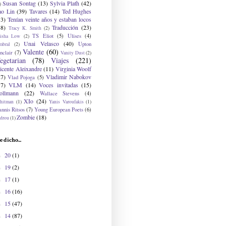
Susan Sontag
(13)
Sylvia Plath
(42)
)
ao Lin
(39)
Tavares
(14)
Ted Hughes
33)
Tenían veinte años y estaban locos
48)
Traducción
(23)
Tracy K. Smith
(2)
TS Eliot
(5)
Ulises
(4)
risha Low
(2)
Unai Velasco
(40)
Upton
mbral
(2)
Valente
(60)
nclair
(7)
Vanity Dust
(2)
egetarian
(78)
Viajes
(221)
icente Aleixandre
(11)
Virginia Woolf
27)
Vladimir Nabokov
Vlad Pojoga
(5)
17)
VLM
(14)
Voces invitadas
(15)
ollmann
(22)
Wallace Stevens
(4)
XIo
(24)
hitman
(1)
Yanis Varoufakis
(1)
nnis Ritsos
(7)
Young European Poets
(6)
Zombie
(18)
drou
(1)
e dicho...
20
(1)
►
19
(2)
►
17
(1)
►
16
(16)
►
15
(47)
►
14
(87)
►