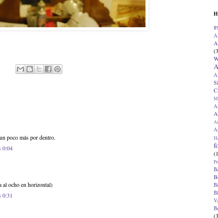
H
8
A
A
(
W
A
A
S
C
M
A
A
A
Ap
 un poco más por dentro.
H
f
s 0:04
(
Pr
B
B
a al ocho en horizontal)
B
B
s 0:31
V
B
(