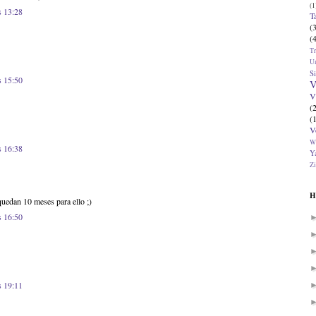
(1
s 13:28
T
(
(
T
U
Si
s 15:50
V
V
(
(
V
W
s 16:38
Ya
Zi
H
uedan 10 meses para ello ;)
s 16:50
s 19:11