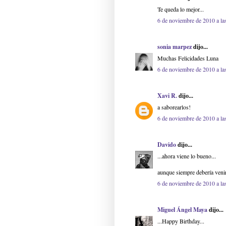
Te queda lo mejor...
6 de noviembre de 2010 a la
sonia marpez
dijo...
Muchas Felicidades Luna
6 de noviembre de 2010 a la
Xavi R.
dijo...
a saborearlos!
6 de noviembre de 2010 a la
Davido
dijo...
...ahora viene lo bueno...
aunque siempre debería venir
6 de noviembre de 2010 a la
Miguel Ángel Maya
dijo...
...Happy Birthday...