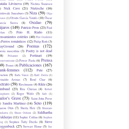
atalia Litvinova
(19)
Nichita Stanescu
Nick Cave
(21)
Nietzsche
(16)
)
Niza
(59)
ishiwaki Junzaburo
(3)
Olga
Olvido García Valdés
(10)
Óscar
rozco
(1)
Oxidao
(79)
arcía Sierra
(8)
ájaros
(149)
Patricio Pron
(23)
Paul
Peio H. Riaño
(11)
elan
(7)
ensamientos estériles
(40)
Pere Gimferrer
Perros románticos
(12)
Philip Roth
(3)
)
Poemas
(172)
layGround
(26)
Poetry is not dead
oesía masculina
(3)
38)
Portinari
(19)
Poliamor
(2)
Prensa
Power Paola
(6)
osnoventismo
(2)
69)
Publicaciones
(167)
Proust
(4)
unk-femmes
(112)
Pute
(27)
ynchon
(9)
Radu Vancu
(2)
Raúl Zurita
(1)
einaldo Arenas
(7)
René Char
(6)
etrato
(59)
Rikle
(26)
Riechmann
(4)
imbaud
(23)
Rita Chirian
(4)
Robert
Roger Wolfe
(5)
inghurst
(2)
Safo
(1)
ailor's Grave
(73)
Saint-John Perse
Sexo
(119)
Sandra Martínez
(14)
)
haron Olds
(7)
Sheila Heti
(3)
Shuntaro
Siddhartha
anikawa
(1)
Shuzo Oshimi
(2)
ukherjee
(11)
Sophie Collins
(6)
Stephen
Steve
Stephen Tully Dierks
(8)
ing
(1)
oggenbuck
(27)
Stewart Home
(5)
Sus