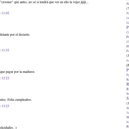
crooner" que antes, no sé si tendrá que ver en ello la vejez jijiji...
N
(7
s 11:02
N
O
G
P
C
elante por el desierto.
P
(2
P
s 11:32
P
(
P
(
P
y que pagar por la madurez.
P
s 12:22
R
R
R
Br
S
ulos. Feliz cumpleaños.
(5
s 13:23
S
T
M
K
R
licidades. :)