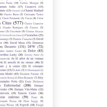
arlos Pardo
(10)
Carlota Moseguí
(9)
armen Jodra
(17)
Casanova
(13)
atulo
(13)
Chantal Maillard
Ceronetti
(1)
28)
Charles Burns
(5)
Christophe Tarkos
)
Chuck Palahniuk
(3)
Cioran
(8)
Cirlot
Citas
(577)
)
Clarice Lispector
)
Claudio Rodríguez
(3)
Coetzee
(5)
omer
(3)
Corcobado
(9)
Cristian Alcaraz
Cucarachas
(23)
)
Cristina Rivera Garza
(1)
David
ummings
(5)
Daniela Camacho
(5)
eo
(30)
David Meza
(31)
Denuncia
Desierto
(131)
DFW
(72)
36)
Dolor
(83)
idier Andrés Castro
(6)
orothea Lasky
(20)
Dorothy Parker
(2)
El arbol de mi ventana
ostoievski
(8)
34)
El arrecife de las sirenas
(46)
El
anto y la ceniza
(22)
El columpio
sesino
(13)
El dedo
(3)
El Dhammapada
(2)
lena Medel
(43)
Elisabeth Falomir
(3)
Eloy
Ellen Kennedy
(7)
izabeth Bishop
(2)
ernández Porta
(21)
Emily Dickinson
Enfermedad
(208)
Enrique
)
orales
(39)
Enrique Vila-Matas
(12)
ntrevista
(19)
Ernesto Castro
(36)
star enfermo
(59)
Fante
(8)
ernando Pessoa
(4)
Fleur Jaeggy
(9)
Fogwill
(18)
lorian Werner
(4)
Forugh