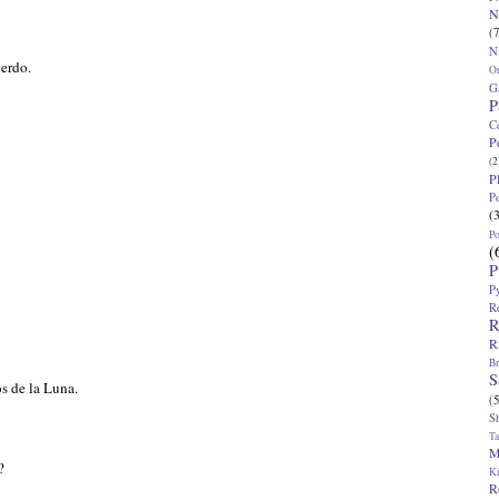
N
(7
N
erdo.
O
G
P
C
P
(2
P
P
(
P
(
P
P
R
R
R
Br
S
os de la Luna.
(5
S
T
M
?
K
R