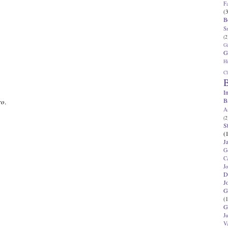
F
(3
B
S
(2
G
G
Hi
Cl
B
I
B
ro
.
A
(2
S
(
J
G
C
J
D
J
G
(1
G
J
V