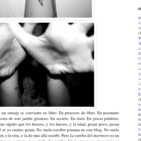
H
8
A
A
(
W
A
A
S
C
M
A
A
A
Ap
H
f
(
Pr
B
 un tatuaje se convierte en libro. En proyecto de libro. En poemario
B
ioses de este jardín grisáceo. En secreto. En tinta. En pocas palabras.
B
más rápido que los huesos, y los huesos, y la edad, pesan poco, pesan
B
 sé yo cuánto pesan. No suelo escribir poemas en este blog. No suelo
V
B
r, o la otra, o la de más allá escribí. Pero
La tumba del marinero
es un
(
mar ni es tierra ni es cielo.
La tumba del marinero
es un poema en