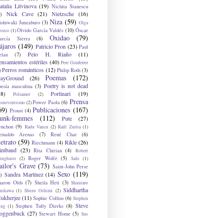
atalia Litvinova
(19)
Nichita Stanescu
Nick Cave
(21)
Nietzsche
(16)
)
Niza
(59)
ishiwaki Junzaburo
(3)
Olga
Olvido García Valdés
(10)
Óscar
rozco
(1)
Oxidao
(79)
arcía Sierra
(8)
ájaros
(149)
Patricio Pron
(23)
Paul
Peio H. Riaño
(11)
elan
(7)
ensamientos estériles
(40)
Pere Gimferrer
Perros románticos
(12)
Philip Roth
(3)
)
Poemas
(172)
layGround
(26)
Poetry is not dead
oesía masculina
(3)
38)
Portinari
(19)
Poliamor
(2)
Prensa
Power Paola
(6)
osnoventismo
(2)
69)
Publicaciones
(167)
Proust
(4)
unk-femmes
(112)
Pute
(27)
ynchon
(9)
Radu Vancu
(2)
Raúl Zurita
(1)
einaldo Arenas
(7)
René Char
(6)
etrato
(59)
Rikle
(26)
Riechmann
(4)
imbaud
(23)
Rita Chirian
(4)
Robert
Roger Wolfe
(5)
inghurst
(2)
Safo
(1)
ailor's Grave
(73)
Saint-John Perse
Sexo
(119)
Sandra Martínez
(14)
)
haron Olds
(7)
Sheila Heti
(3)
Shuntaro
Siddhartha
anikawa
(1)
Shuzo Oshimi
(2)
ukherjee
(11)
Sophie Collins
(6)
Stephen
Steve
Stephen Tully Dierks
(8)
ing
(1)
oggenbuck
(27)
Stewart Home
(5)
Sus