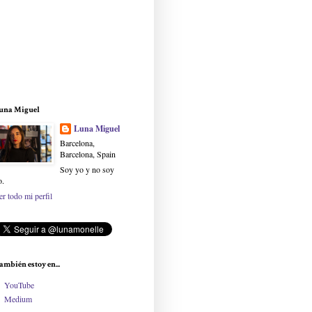
una Miguel
Luna Miguel
Barcelona,
Barcelona, Spain
Soy yo y no soy
o.
er todo mi perfil
ambién estoy en...
YouTube
Medium