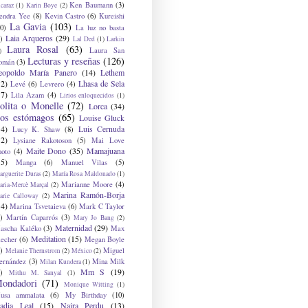
Ken Baumann
(3)
caraz
(1)
Karin Boye
(2)
endra Yee
(8)
Kevin Castro
(6)
Kureishi
La Gavia
(103)
0)
La luz no basta
Laia Arqueros
(29)
)
Lal Ded
(1)
Larkin
Laura Rosal
(63)
Laura San
)
Lecturas y reseñas
(126)
omán
(3)
eopoldo María Panero
(14)
Lethem
12)
Lhasa de Sela
Levé
(6)
Levrero
(4)
17)
Lila Azam
(4)
Lirios enloquecidos
(1)
olita o Monelle
(72)
Lorca
(34)
os estómagos
(65)
Louise Gluck
14)
Luis Cernuda
Lucy K. Shaw
(8)
12)
Lysiane Rakotoson
(5)
Mai Love
Maite Dono
(35)
Mamajuana
hoto
(4)
15)
Manga
(6)
Manuel Vilas
(5)
rguerite Duras
(2)
María Rosa Maldonado
(1)
Marianne Moore
(4)
ria-Mercè Marçal
(2)
Marina Ramón-Borja
arie Calloway
(2)
14)
Marina Tsvetaieva
(6)
Mark C Taylor
)
Martín Caparrós
(3)
Mary Jo Bang
(2)
Maternidad
(29)
ascha Kaléko
(3)
Max
Meditation
(15)
lecher
(6)
Megan Boyle
)
Miguel
Melanie Thernstrom
(2)
México
(2)
ernández
(3)
Mina Milk
Milan Kundera
(1)
Mm S
(19)
)
Mithu M. Sanyal
(1)
ondadori
(71)
Monique Witting
(1)
usa ammalata
(6)
My Birthday
(10)
adia Leal
(15)
Naira Perdu
(13)