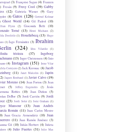
arrojzad
(3)
Françoise Sagan
(4)
Franzen
Fresy Cool
(39)
Gabby
)
Fresán
(9)
ess
(12)
Gabriela Wiener
(9)
Gary
Gatos
(126)
nyder
(8)
Gertrud Kolmar
Ghost World
(14)
Gil Padrol
(10)
)
Gioconda Belli
(10)
illian Flynn
(2)
onzalo Torné
(13)
Henri Michaux
(2)
Houellebecq
(13)
lda Doolittle
(1)
Hugo
Ibrahim
Iago Fernández
(3)
aus
(1)
erlin
(324)
Idea Vilariño
(1)
nfinita tristeza
(37)
Ingeborg
achmann
(13)
Inger Christensen
(4)
Inio
Instagram
(151)
sano
(4)
Irene Vilar
Jacob
Jack Kerouac
(8)
)
Isla Correyero
(2)
teinberg
(11)
Japón
Janet Malcolm
(1)
12)
Javier Calvo
(19)
Jaques Roubaud
(1)
avier Moreno
(14)
Jean Forton
(3)
Jean
enet
(5)
Jesús
Jeffrey Eugenides
(2)
armona Robles
(10)
Joan Didion
(5)
Jordi
ordan DeBor
(5)
Jordi Carrión
(9)
oce
(23)
Jordi Soler
(1)
Jorie Graham
(1)
oyce Mansour
(13)
Juan Andrés
arcía Román
(11)
Juan Carlos Mestre
Juan
0)
Juan Gracia Armendáriz
(10)
uerrero
(11)
Juan Ramón Jiménez
(3)
uanma Gil
(10)
Julián Herbert
(4)
Julieta
Julio Fuertes
(31)
alero
(4)
Julio Mas