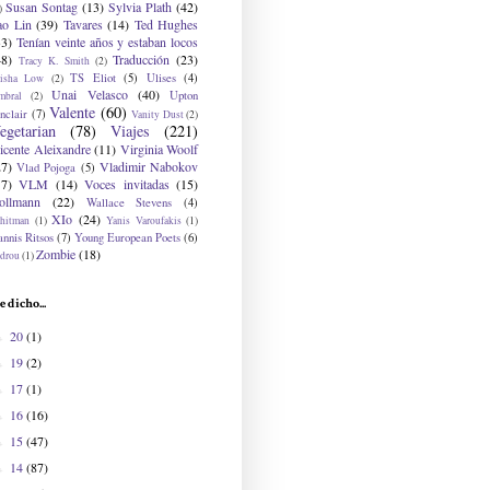
Susan Sontag
(13)
Sylvia Plath
(42)
)
ao Lin
(39)
Tavares
(14)
Ted Hughes
33)
Tenían veinte años y estaban locos
48)
Traducción
(23)
Tracy K. Smith
(2)
TS Eliot
(5)
Ulises
(4)
risha Low
(2)
Unai Velasco
(40)
Upton
mbral
(2)
Valente
(60)
nclair
(7)
Vanity Dust
(2)
egetarian
(78)
Viajes
(221)
icente Aleixandre
(11)
Virginia Woolf
27)
Vladimir Nabokov
Vlad Pojoga
(5)
17)
VLM
(14)
Voces invitadas
(15)
ollmann
(22)
Wallace Stevens
(4)
XIo
(24)
hitman
(1)
Yanis Varoufakis
(1)
nnis Ritsos
(7)
Young European Poets
(6)
Zombie
(18)
drou
(1)
e dicho...
20
(1)
►
19
(2)
►
17
(1)
►
16
(16)
►
15
(47)
►
14
(87)
►