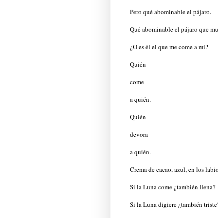
Pero qué abominable el pájaro.
Qué abominable el pájaro que mu
¿O es él el que me come a mí?
Quién
come
a quién.
Quién
devora
a quién.
Crema de cacao, azul, en los labi
Si la Luna come ¿también llena?
Si la Luna digiere ¿también triste