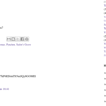
(1
T
(
(
T
U
Si
ra?
V
V
(
(
V
emas
,
Pynchon
,
Sailor's Grave
W
Ya
Zi
H
track/7kP6EDrmTS5uzJQy8GOMEl
las 16:41