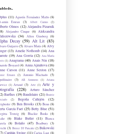
ablo de...
9plus
(11)
Agustín Fernández Mallo
(8)
l-amin Emran
(3)
Albert Camus
(2)
lberto Olmos
(12)
Alejandra Pizarnik
38)
Aleksandra
Alejandro Cinque
(6)
aliszewska
(34)
Allen Ginsberg
(6)
lpha Decay
(59)
Alt Lit
(83)
Alvy
lvaro Guijarro
(5)
Alvaro Mutis
(4)
inger
(13)
Amelie Nothomb
(14)
Ana
arrete
(19)
Ana Gorria
(12)
Ana María
Anagrama
(40)
Anais Nin
(18)
oix
(1)
Anna Ajmátova
(16)
natole Broyard
(4)
nne Carson
(11)
Anne Sexton
(17)
Antonio Machado
(5)
nnie Ernaux
(2)
ollinaire
(3)
AR Ammons
(1)
Ariana
Arte y
Artaud
(3)
arwicz
(1)
Arte
(1)
otografía
(228)
Arturo Sánchez
12)
Barthes
(19)
Baudelaire
(21)
Beatriz
Begoña Callejón
(12)
eciado
(2)
Ben Brooks
(13)
eigbeder
(9)
Benn
(8)
erta García Faet
(25)
Betty Blue
(51)
irgitta Trotzig
(6)
Blackie Books
(4)
Blake Butler
(11)
lake
(6)
Blanca
Bolaño
(47)
arela
(8)
Bradbury
(3)
Bukowski
recht
(3)
Breece DJ Pancake
(2)
37)
Capitán Swing
(11)
Carlos Lust
(8)