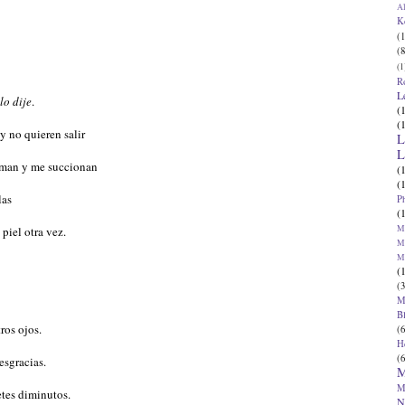
Al
K
(1
(8
(1
R
L
lo dije
.
(
(
y no quieren salir
L
L
aman y me succionan
(
(
las
P
(
Ma
 piel otra vez.
Ma
M
(
(3
M
B
ros ojos.
(6
H
(6
esgracias.
M
M
etes diminutos.
N