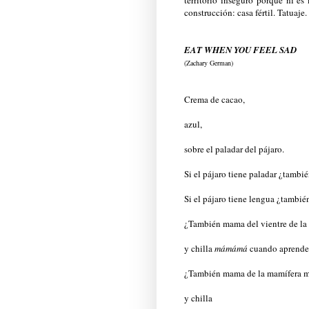
construcción: casa fértil. Tatuaje.
EAT WHEN YOU FEEL SAD
(Zachary German)
Crema de cacao,
azul,
sobre el paladar del pájaro.
Si el pájaro tiene paladar ¿tamb
Si el pájaro tiene lengua ¿tambi
¿También mama del vientre de la
y chilla
mámámá
cuando aprende 
¿También mama de la mamífera m
y chilla