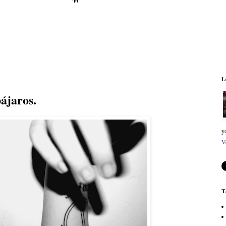
L
pájaros.
y
V
T