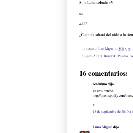
Si la Luna cebada
ah
ah
ahhh
¿Cuándo saltará del nido a la tier
La culpable
Luna Miguel
at
3:26 p. m.
Etiqueta
Alt Lit
,
Bukowski
,
Pájaros
,
Po
16 comentarios:
Anónimo dijo...
Tú eres mucho.
http://open.spotify.com/
T
18 de septiembre de 2010 a 
Luna Miguel
dijo...