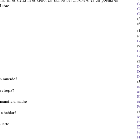
C
 Libro.
C
C
(
(6
(4
(6
C
(9
C
L
(
D
D
D
ién muerde?
(
c
én chupa?
a
E
 mamífera madre
El
F
(5
a hablar?
M
E
uerte
E
F
F