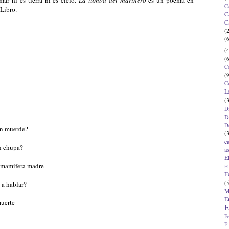
C
 Libro.
C
C
(
(6
(4
(6
C
(9
C
L
(
D
D
D
ién muerde?
(
c
én chupa?
a
E
 mamífera madre
El
F
(5
a hablar?
M
E
uerte
E
F
F