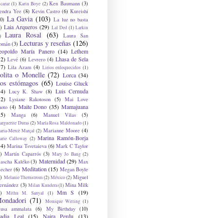
Ken Baumann
(3)
caraz
(1)
Karin Boye
(2)
endra Yee
(8)
Kevin Castro
(6)
Kureishi
La Gavia
(103)
0)
La luz no basta
Laia Arqueros
(29)
)
Lal Ded
(1)
Larkin
Laura Rosal
(63)
Laura San
)
Lecturas y reseñas
(126)
omán
(3)
eopoldo María Panero
(14)
Lethem
12)
Lhasa de Sela
Levé
(6)
Levrero
(4)
17)
Lila Azam
(4)
Lirios enloquecidos
(1)
olita o Monelle
(72)
Lorca
(34)
os estómagos
(65)
Louise Gluck
14)
Luis Cernuda
Lucy K. Shaw
(8)
12)
Lysiane Rakotoson
(5)
Mai Love
Maite Dono
(35)
Mamajuana
hoto
(4)
15)
Manga
(6)
Manuel Vilas
(5)
rguerite Duras
(2)
María Rosa Maldonado
(1)
Marianne Moore
(4)
ria-Mercè Marçal
(2)
Marina Ramón-Borja
arie Calloway
(2)
14)
Marina Tsvetaieva
(6)
Mark C Taylor
)
Martín Caparrós
(3)
Mary Jo Bang
(2)
Maternidad
(29)
ascha Kaléko
(3)
Max
Meditation
(15)
lecher
(6)
Megan Boyle
)
Miguel
Melanie Thernstrom
(2)
México
(2)
ernández
(3)
Mina Milk
Milan Kundera
(1)
Mm S
(19)
)
Mithu M. Sanyal
(1)
ondadori
(71)
Monique Witting
(1)
usa ammalata
(6)
My Birthday
(10)
adia Leal
(15)
Naira Perdu
(13)