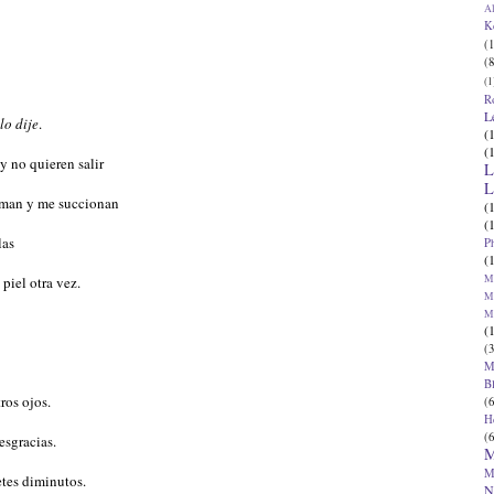
Al
K
(1
(8
(1
R
L
lo dije
.
(
(
y no quieren salir
L
L
aman y me succionan
(
(
las
P
(
Ma
 piel otra vez.
Ma
M
(
(3
M
B
ros ojos.
(6
H
(6
esgracias.
M
M
etes diminutos.
N