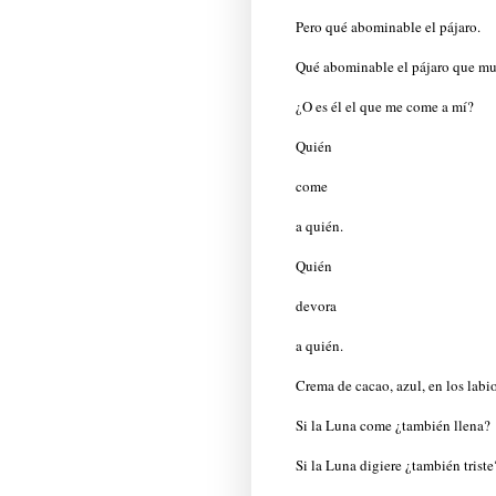
Pero qué abominable el pájaro.
Qué abominable el pájaro que mu
¿O es él el que me come a mí?
Quién
come
a quién.
Quién
devora
a quién.
Crema de cacao, azul, en los labi
Si la Luna come ¿también llena?
Si la Luna digiere ¿también triste