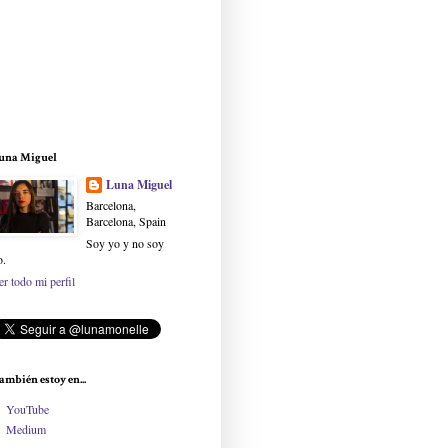
una Miguel
Luna Miguel
Barcelona,
Barcelona, Spain
Soy yo y no soy
o.
er todo mi perfil
ambién estoy en...
YouTube
Medium