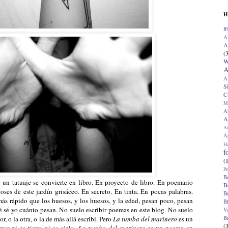
H
8
A
A
(
W
A
A
S
C
M
A
A
A
Ap
H
f
(
Pr
B
 un tatuaje se convierte en libro. En proyecto de libro. En poemario
B
ioses de este jardín grisáceo. En secreto. En tinta. En pocas palabras.
B
más rápido que los huesos, y los huesos, y la edad, pesan poco, pesan
B
 sé yo cuánto pesan. No suelo escribir poemas en este blog. No suelo
V
B
r, o la otra, o la de más allá escribí. Pero
La tumba del marinero
es un
(
mar ni es tierra ni es cielo.
La tumba del marinero
es un poema en