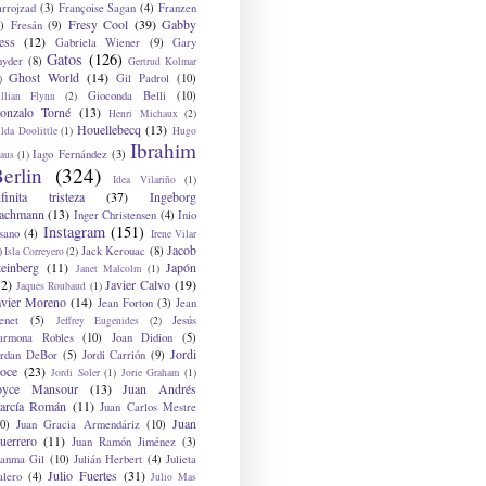
arrojzad
(3)
Françoise Sagan
(4)
Franzen
Fresy Cool
(39)
Gabby
)
Fresán
(9)
ess
(12)
Gabriela Wiener
(9)
Gary
Gatos
(126)
nyder
(8)
Gertrud Kolmar
Ghost World
(14)
Gil Padrol
(10)
)
Gioconda Belli
(10)
illian Flynn
(2)
onzalo Torné
(13)
Henri Michaux
(2)
Houellebecq
(13)
lda Doolittle
(1)
Hugo
Ibrahim
Iago Fernández
(3)
aus
(1)
erlin
(324)
Idea Vilariño
(1)
nfinita tristeza
(37)
Ingeborg
achmann
(13)
Inger Christensen
(4)
Inio
Instagram
(151)
sano
(4)
Irene Vilar
Jacob
Jack Kerouac
(8)
)
Isla Correyero
(2)
teinberg
(11)
Japón
Janet Malcolm
(1)
12)
Javier Calvo
(19)
Jaques Roubaud
(1)
avier Moreno
(14)
Jean Forton
(3)
Jean
enet
(5)
Jesús
Jeffrey Eugenides
(2)
armona Robles
(10)
Joan Didion
(5)
Jordi
ordan DeBor
(5)
Jordi Carrión
(9)
oce
(23)
Jordi Soler
(1)
Jorie Graham
(1)
oyce Mansour
(13)
Juan Andrés
arcía Román
(11)
Juan Carlos Mestre
Juan
0)
Juan Gracia Armendáriz
(10)
uerrero
(11)
Juan Ramón Jiménez
(3)
uanma Gil
(10)
Julián Herbert
(4)
Julieta
Julio Fuertes
(31)
alero
(4)
Julio Mas