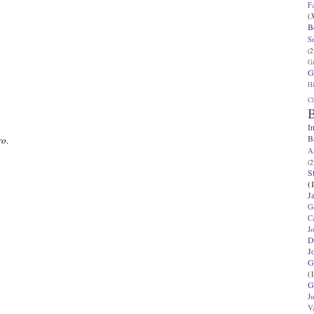
F
(3
B
S
(2
G
G
Hi
Cl
B
I
B
ro
.
A
(2
S
(
J
G
C
J
D
J
G
(1
G
J
V