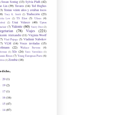
Susan Sontag
(13)
Sylvia Plath
(42)
)
ao Lin
(39)
Tavares
(14)
Ted Hughes
33)
Tenían veinte años y estaban locos
48)
Traducción
(23)
Tracy K. Smith
(2)
TS Eliot
(5)
Ulises
(4)
risha Low
(2)
Unai Velasco
(40)
Upton
mbral
(2)
Valente
(60)
nclair
(7)
Vanity Dust
(2)
egetarian
(78)
Viajes
(221)
icente Aleixandre
(11)
Virginia Woolf
27)
Vladimir Nabokov
Vlad Pojoga
(5)
17)
VLM
(14)
Voces invitadas
(15)
ollmann
(22)
Wallace Stevens
(4)
XIo
(24)
hitman
(1)
Yanis Varoufakis
(1)
nnis Ritsos
(7)
Young European Poets
(6)
Zombie
(18)
drou
(1)
e dicho...
20
(1)
►
19
(2)
►
17
(1)
►
16
(16)
►
15
(47)
►
14
(87)
►