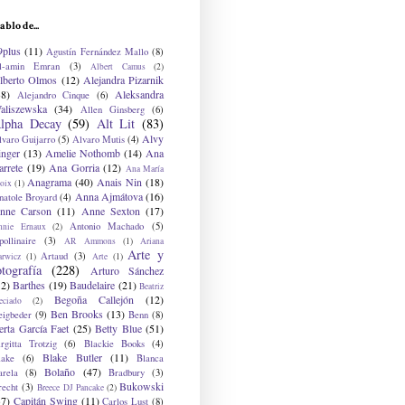
ablo de...
9plus
(11)
Agustín Fernández Mallo
(8)
l-amin Emran
(3)
Albert Camus
(2)
lberto Olmos
(12)
Alejandra Pizarnik
38)
Aleksandra
Alejandro Cinque
(6)
aliszewska
(34)
Allen Ginsberg
(6)
lpha Decay
(59)
Alt Lit
(83)
Alvy
lvaro Guijarro
(5)
Alvaro Mutis
(4)
inger
(13)
Amelie Nothomb
(14)
Ana
arrete
(19)
Ana Gorria
(12)
Ana María
Anagrama
(40)
Anais Nin
(18)
oix
(1)
Anna Ajmátova
(16)
natole Broyard
(4)
nne Carson
(11)
Anne Sexton
(17)
Antonio Machado
(5)
nnie Ernaux
(2)
ollinaire
(3)
AR Ammons
(1)
Ariana
Arte y
Artaud
(3)
arwicz
(1)
Arte
(1)
otografía
(228)
Arturo Sánchez
12)
Barthes
(19)
Baudelaire
(21)
Beatriz
Begoña Callejón
(12)
eciado
(2)
Ben Brooks
(13)
eigbeder
(9)
Benn
(8)
erta García Faet
(25)
Betty Blue
(51)
irgitta Trotzig
(6)
Blackie Books
(4)
Blake Butler
(11)
lake
(6)
Blanca
Bolaño
(47)
arela
(8)
Bradbury
(3)
Bukowski
recht
(3)
Breece DJ Pancake
(2)
37)
Capitán Swing
(11)
Carlos Lust
(8)