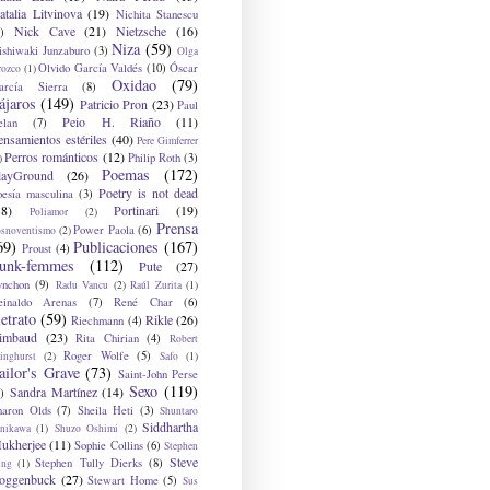
atalia Litvinova
(19)
Nichita Stanescu
Nick Cave
(21)
Nietzsche
(16)
)
Niza
(59)
ishiwaki Junzaburo
(3)
Olga
Olvido García Valdés
(10)
Óscar
rozco
(1)
Oxidao
(79)
arcía Sierra
(8)
ájaros
(149)
Patricio Pron
(23)
Paul
Peio H. Riaño
(11)
elan
(7)
ensamientos estériles
(40)
Pere Gimferrer
Perros románticos
(12)
Philip Roth
(3)
)
Poemas
(172)
layGround
(26)
Poetry is not dead
oesía masculina
(3)
38)
Portinari
(19)
Poliamor
(2)
Prensa
Power Paola
(6)
osnoventismo
(2)
69)
Publicaciones
(167)
Proust
(4)
unk-femmes
(112)
Pute
(27)
ynchon
(9)
Radu Vancu
(2)
Raúl Zurita
(1)
einaldo Arenas
(7)
René Char
(6)
etrato
(59)
Rikle
(26)
Riechmann
(4)
imbaud
(23)
Rita Chirian
(4)
Robert
Roger Wolfe
(5)
inghurst
(2)
Safo
(1)
ailor's Grave
(73)
Saint-John Perse
Sexo
(119)
Sandra Martínez
(14)
)
haron Olds
(7)
Sheila Heti
(3)
Shuntaro
Siddhartha
anikawa
(1)
Shuzo Oshimi
(2)
ukherjee
(11)
Sophie Collins
(6)
Stephen
Steve
Stephen Tully Dierks
(8)
ing
(1)
oggenbuck
(27)
Stewart Home
(5)
Sus