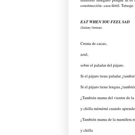
construcción: casa fértil. Tatuaje.
EAT WHEN YOU FEEL SAD
(Zachary German)
Crema de cacao,
azul,
sobre el paladar del pájaro.
Si el pájaro tiene paladar ¿tamb
Si el pájaro tiene lengua ¿tambi
¿También mama del vientre de la
y chilla
mámámá
cuando aprende 
¿También mama de la mamífera m
y chilla