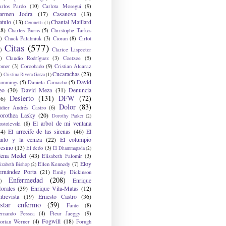
arlos Pardo
(10)
Carlota Moseguí
(9)
armen Jodra
(17)
Casanova
(13)
atulo
(13)
Chantal Maillard
Ceronetti
(1)
28)
Charles Burns
(5)
Christophe Tarkos
)
Chuck Palahniuk
(3)
Cioran
(8)
Cirlot
Citas
(577)
)
Clarice Lispector
)
Claudio Rodríguez
(3)
Coetzee
(5)
omer
(3)
Corcobado
(9)
Cristian Alcaraz
Cucarachas
(23)
)
Cristina Rivera Garza
(1)
David
ummings
(5)
Daniela Camacho
(5)
eo
(30)
David Meza
(31)
Denuncia
Desierto
(131)
DFW
(72)
36)
Dolor
(83)
idier Andrés Castro
(6)
orothea Lasky
(20)
Dorothy Parker
(2)
El arbol de mi ventana
ostoievski
(8)
34)
El arrecife de las sirenas
(46)
El
anto y la ceniza
(22)
El columpio
sesino
(13)
El dedo
(3)
El Dhammapada
(2)
lena Medel
(43)
Elisabeth Falomir
(3)
Eloy
Ellen Kennedy
(7)
izabeth Bishop
(2)
ernández Porta
(21)
Emily Dickinson
Enfermedad
(208)
Enrique
)
orales
(39)
Enrique Vila-Matas
(12)
ntrevista
(19)
Ernesto Castro
(36)
star enfermo
(59)
Fante
(8)
ernando Pessoa
(4)
Fleur Jaeggy
(9)
Fogwill
(18)
lorian Werner
(4)
Forugh