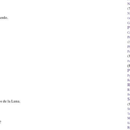
N
(7
N
erdo.
O
G
P
C
P
(2
P
P
(
P
(
P
P
R
R
R
Br
S
os de la Luna.
(5
S
T
M
?
K
R