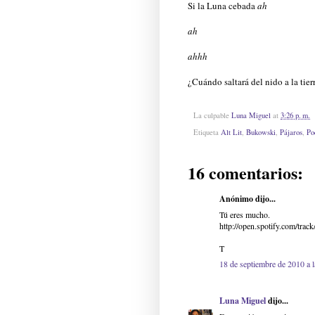
Si la Luna cebada
ah
ah
ahhh
¿Cuándo saltará del nido a la tier
La culpable
Luna Miguel
at
3:26 p. m.
Etiqueta
Alt Lit
,
Bukowski
,
Pájaros
,
Po
16 comentarios:
Anónimo dijo...
Tú eres mucho.
http://open.spotify.com/
T
18 de septiembre de 2010 a 
Luna Miguel
dijo...