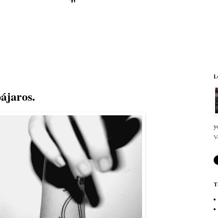
L
pájaros.
y
V
T