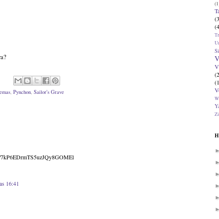
(1
T
(
(
T
U
Si
ra?
V
V
(
(
V
emas
,
Pynchon
,
Sailor's Grave
W
Ya
Zi
H
track/7kP6EDrmTS5uzJQy8GOMEl
las 16:41