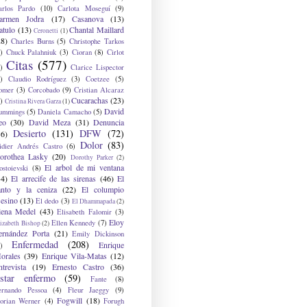
arlos Pardo
(10)
Carlota Moseguí
(9)
armen Jodra
(17)
Casanova
(13)
atulo
(13)
Chantal Maillard
Ceronetti
(1)
28)
Charles Burns
(5)
Christophe Tarkos
)
Chuck Palahniuk
(3)
Cioran
(8)
Cirlot
Citas
(577)
)
Clarice Lispector
)
Claudio Rodríguez
(3)
Coetzee
(5)
omer
(3)
Corcobado
(9)
Cristian Alcaraz
Cucarachas
(23)
)
Cristina Rivera Garza
(1)
David
ummings
(5)
Daniela Camacho
(5)
eo
(30)
David Meza
(31)
Denuncia
Desierto
(131)
DFW
(72)
36)
Dolor
(83)
idier Andrés Castro
(6)
orothea Lasky
(20)
Dorothy Parker
(2)
El arbol de mi ventana
ostoievski
(8)
34)
El arrecife de las sirenas
(46)
El
anto y la ceniza
(22)
El columpio
sesino
(13)
El dedo
(3)
El Dhammapada
(2)
lena Medel
(43)
Elisabeth Falomir
(3)
Eloy
Ellen Kennedy
(7)
izabeth Bishop
(2)
ernández Porta
(21)
Emily Dickinson
Enfermedad
(208)
Enrique
)
orales
(39)
Enrique Vila-Matas
(12)
ntrevista
(19)
Ernesto Castro
(36)
star enfermo
(59)
Fante
(8)
ernando Pessoa
(4)
Fleur Jaeggy
(9)
Fogwill
(18)
lorian Werner
(4)
Forugh