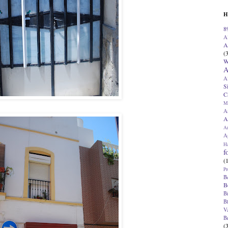
H
8
A
A
(
W
A
A
S
C
M
A
A
A
Ap
H
f
(
Pr
B
B
B
B
V
B
(