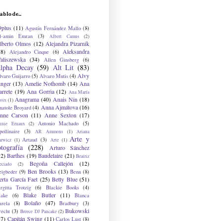
ablo de...
9plus
(11)
Agustín Fernández Mallo
(8)
l-amin Emran
(3)
Albert Camus
(2)
lberto Olmos
(12)
Alejandra Pizarnik
38)
Aleksandra
Alejandro Cinque
(6)
aliszewska
(34)
Allen Ginsberg
(6)
lpha Decay
(59)
Alt Lit
(83)
Alvy
lvaro Guijarro
(5)
Alvaro Mutis
(4)
inger
(13)
Amelie Nothomb
(14)
Ana
arrete
(19)
Ana Gorria
(12)
Ana María
Anagrama
(40)
Anais Nin
(18)
oix
(1)
Anna Ajmátova
(16)
natole Broyard
(4)
nne Carson
(11)
Anne Sexton
(17)
Antonio Machado
(5)
nnie Ernaux
(2)
ollinaire
(3)
AR Ammons
(1)
Ariana
Arte y
Artaud
(3)
arwicz
(1)
Arte
(1)
otografía
(228)
Arturo Sánchez
12)
Barthes
(19)
Baudelaire
(21)
Beatriz
Begoña Callejón
(12)
eciado
(2)
Ben Brooks
(13)
eigbeder
(9)
Benn
(8)
erta García Faet
(25)
Betty Blue
(51)
irgitta Trotzig
(6)
Blackie Books
(4)
Blake Butler
(11)
lake
(6)
Blanca
Bolaño
(47)
arela
(8)
Bradbury
(3)
Bukowski
recht
(3)
Breece DJ Pancake
(2)
37)
Capitán Swing
(11)
Carlos Lust
(8)