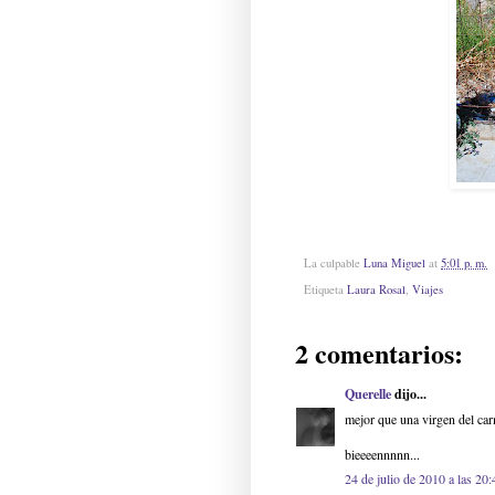
La culpable
Luna Miguel
at
5:01 p. m.
Etiqueta
Laura Rosal
,
Viajes
2 comentarios:
Querelle
dijo...
mejor que una virgen del ca
bieeeennnnn...
24 de julio de 2010 a las 20: