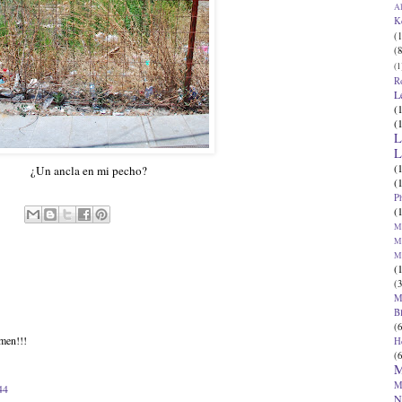
Al
K
(1
(8
(1
R
L
(
(
L
L
(
¿Un ancla en mi pecho?
(
P
(
Ma
Ma
M
(
(3
M
B
(6
rmen!!!
H
(6
M
M
44
N