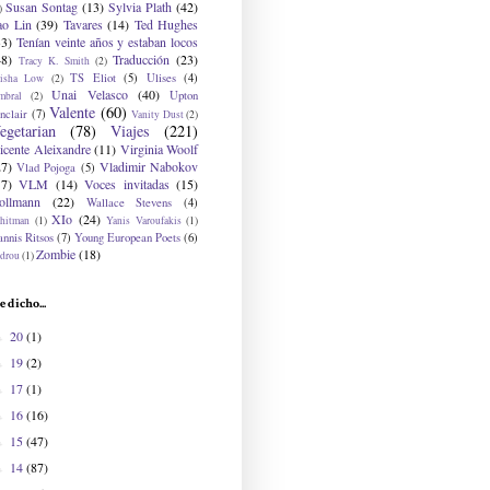
Susan Sontag
(13)
Sylvia Plath
(42)
)
ao Lin
(39)
Tavares
(14)
Ted Hughes
33)
Tenían veinte años y estaban locos
48)
Traducción
(23)
Tracy K. Smith
(2)
TS Eliot
(5)
Ulises
(4)
risha Low
(2)
Unai Velasco
(40)
Upton
mbral
(2)
Valente
(60)
nclair
(7)
Vanity Dust
(2)
egetarian
(78)
Viajes
(221)
icente Aleixandre
(11)
Virginia Woolf
27)
Vladimir Nabokov
Vlad Pojoga
(5)
17)
VLM
(14)
Voces invitadas
(15)
ollmann
(22)
Wallace Stevens
(4)
XIo
(24)
hitman
(1)
Yanis Varoufakis
(1)
nnis Ritsos
(7)
Young European Poets
(6)
Zombie
(18)
drou
(1)
e dicho...
20
(1)
►
19
(2)
►
17
(1)
►
16
(16)
►
15
(47)
►
14
(87)
►