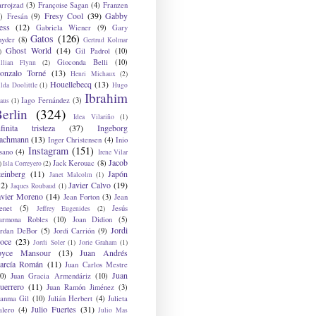
arrojzad
(3)
Françoise Sagan
(4)
Franzen
Fresy Cool
(39)
Gabby
)
Fresán
(9)
ess
(12)
Gabriela Wiener
(9)
Gary
Gatos
(126)
nyder
(8)
Gertrud Kolmar
Ghost World
(14)
Gil Padrol
(10)
)
Gioconda Belli
(10)
illian Flynn
(2)
onzalo Torné
(13)
Henri Michaux
(2)
Houellebecq
(13)
lda Doolittle
(1)
Hugo
Ibrahim
Iago Fernández
(3)
aus
(1)
erlin
(324)
Idea Vilariño
(1)
nfinita tristeza
(37)
Ingeborg
achmann
(13)
Inger Christensen
(4)
Inio
Instagram
(151)
sano
(4)
Irene Vilar
Jacob
Jack Kerouac
(8)
)
Isla Correyero
(2)
teinberg
(11)
Japón
Janet Malcolm
(1)
12)
Javier Calvo
(19)
Jaques Roubaud
(1)
avier Moreno
(14)
Jean Forton
(3)
Jean
enet
(5)
Jesús
Jeffrey Eugenides
(2)
armona Robles
(10)
Joan Didion
(5)
Jordi
ordan DeBor
(5)
Jordi Carrión
(9)
oce
(23)
Jordi Soler
(1)
Jorie Graham
(1)
oyce Mansour
(13)
Juan Andrés
arcía Román
(11)
Juan Carlos Mestre
Juan
0)
Juan Gracia Armendáriz
(10)
uerrero
(11)
Juan Ramón Jiménez
(3)
uanma Gil
(10)
Julián Herbert
(4)
Julieta
Julio Fuertes
(31)
alero
(4)
Julio Mas