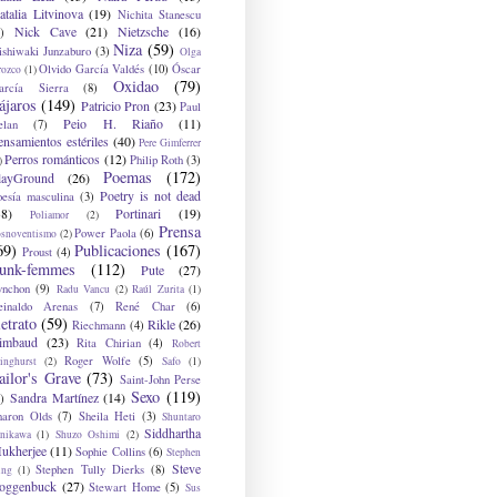
atalia Litvinova
(19)
Nichita Stanescu
Nick Cave
(21)
Nietzsche
(16)
)
Niza
(59)
ishiwaki Junzaburo
(3)
Olga
Olvido García Valdés
(10)
Óscar
rozco
(1)
Oxidao
(79)
arcía Sierra
(8)
ájaros
(149)
Patricio Pron
(23)
Paul
Peio H. Riaño
(11)
elan
(7)
ensamientos estériles
(40)
Pere Gimferrer
Perros románticos
(12)
Philip Roth
(3)
)
Poemas
(172)
layGround
(26)
Poetry is not dead
oesía masculina
(3)
38)
Portinari
(19)
Poliamor
(2)
Prensa
Power Paola
(6)
osnoventismo
(2)
69)
Publicaciones
(167)
Proust
(4)
unk-femmes
(112)
Pute
(27)
ynchon
(9)
Radu Vancu
(2)
Raúl Zurita
(1)
einaldo Arenas
(7)
René Char
(6)
etrato
(59)
Rikle
(26)
Riechmann
(4)
imbaud
(23)
Rita Chirian
(4)
Robert
Roger Wolfe
(5)
inghurst
(2)
Safo
(1)
ailor's Grave
(73)
Saint-John Perse
Sexo
(119)
Sandra Martínez
(14)
)
haron Olds
(7)
Sheila Heti
(3)
Shuntaro
Siddhartha
anikawa
(1)
Shuzo Oshimi
(2)
ukherjee
(11)
Sophie Collins
(6)
Stephen
Steve
Stephen Tully Dierks
(8)
ing
(1)
oggenbuck
(27)
Stewart Home
(5)
Sus