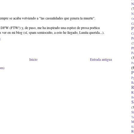
N
(7
N
iempre se acaba volviendo a "las casualidades que genera la muerte".
O
G
 DFW (FTW!) y, de paso, me ha inspirado una espèce de prosa poética
P
ver en mi blog (sí, spam semioculto, a esto he llegado, Lunita querida...).
C
P
1
(2
P
P
(
Inicio
Entrada antigua
P
(
om)
P
P
R
R
R
Br
S
(5
S
T
M
K
R