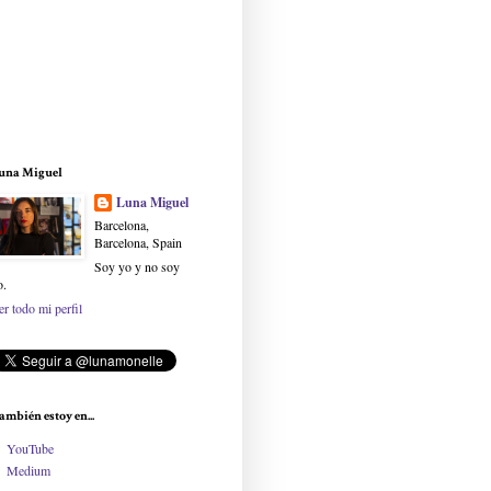
una Miguel
Luna Miguel
Barcelona,
Barcelona, Spain
Soy yo y no soy
o.
er todo mi perfil
ambién estoy en...
YouTube
Medium