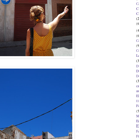
C
C
C
(
(6
(4
(6
C
(9
C
L
(
D
D
D
(
c
a
E
El
F
(5
M
E
E
F
F