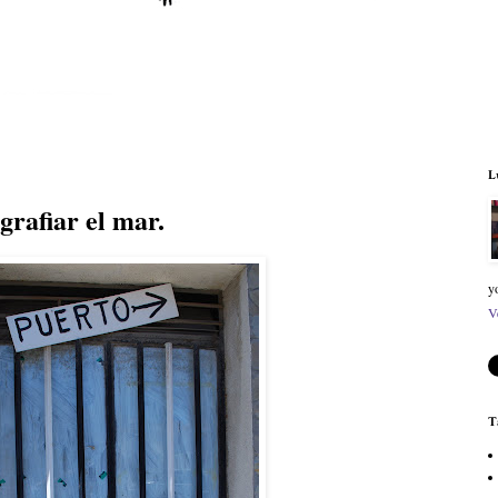
L
grafiar el mar.
y
V
T