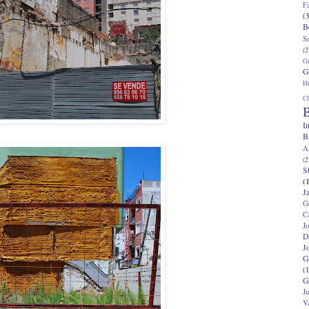
F
(3
B
S
(2
G
G
Hi
Cl
B
I
B
A
(2
S
(
J
G
C
J
D
J
G
(1
G
J
V