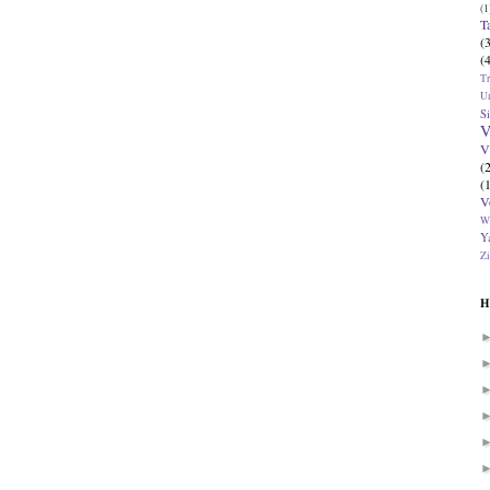
(1
T
(
(
T
U
Si
V
V
(
(
V
W
Ya
Zi
H