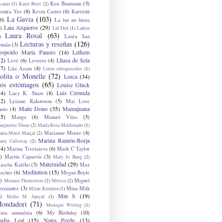
Ken Baumann
(3)
caraz
(1)
Karin Boye
(2)
endra Yee
(8)
Kevin Castro
(6)
Kureishi
La Gavia
(103)
0)
La luz no basta
Laia Arqueros
(29)
)
Lal Ded
(1)
Larkin
Laura Rosal
(63)
Laura San
)
Lecturas y reseñas
(126)
omán
(3)
eopoldo María Panero
(14)
Lethem
12)
Lhasa de Sela
Levé
(6)
Levrero
(4)
17)
Lila Azam
(4)
Lirios enloquecidos
(1)
olita o Monelle
(72)
Lorca
(34)
os estómagos
(65)
Louise Gluck
14)
Luis Cernuda
Lucy K. Shaw
(8)
12)
Lysiane Rakotoson
(5)
Mai Love
Maite Dono
(35)
Mamajuana
hoto
(4)
15)
Manga
(6)
Manuel Vilas
(5)
rguerite Duras
(2)
María Rosa Maldonado
(1)
Marianne Moore
(4)
ria-Mercè Marçal
(2)
Marina Ramón-Borja
arie Calloway
(2)
14)
Marina Tsvetaieva
(6)
Mark C Taylor
)
Martín Caparrós
(3)
Mary Jo Bang
(2)
Maternidad
(29)
ascha Kaléko
(3)
Max
Meditation
(15)
lecher
(6)
Megan Boyle
)
Miguel
Melanie Thernstrom
(2)
México
(2)
ernández
(3)
Mina Milk
Milan Kundera
(1)
Mm S
(19)
)
Mithu M. Sanyal
(1)
ondadori
(71)
Monique Witting
(1)
usa ammalata
(6)
My Birthday
(10)
adia Leal
(15)
Naira Perdu
(13)