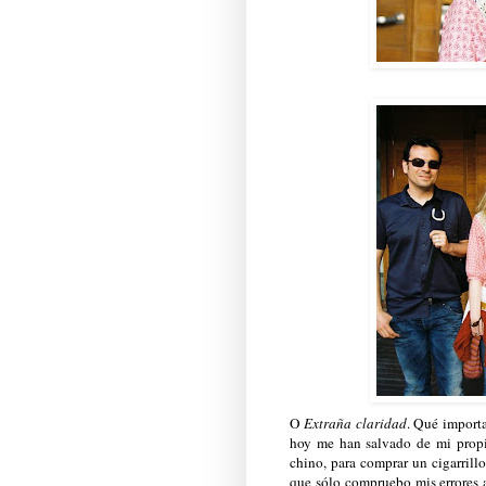
O
Extraña claridad
. Qué importa
hoy me han salvado de mi propia
chino, para comprar un cigarrill
que sólo compruebo mis errores 