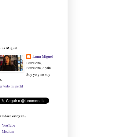
una Miguel
Luna Miguel
Barcelona,
Barcelona, Spain
Soy yo y no soy
o.
er todo mi perfil
ambién estoy en...
YouTube
Medium