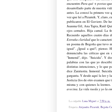
encuentro
Para qué + poetas
que 
desarrollado parte de nuestra v
antes. La conocí la primera vez 
vez que leí a Pizarnik. Y, claro,
publicaron en El Gaviero. De he
Juanma Gil, Ana Tapia, Raúl Quin
ojos cerrados. Hija carnal. La 
Recuerdo aquellos cuatro días 
Extraña claridad
que lo caracteri
un poema de Begoña que tuvo muc
igual". ¿Igual a qué?, pienso. 
denunciaba las críticas que en 
"Inmoral", dijo. "Suicida". Y di
palabras con las que yo describ
distintas intenciones, y lo que p
dice Zaratustra. Inmoral. Suici
garganta. Y desde aquí la leo y l
Justicia (los de otro examen que 
misma y con quienes la leemos.
avecina.
La vida rueda y yo la e
La culpable
Luna Miguel
at
7:50 p. m.
Etiqueta
Alejandra Pizarnik
,
Begoña Ca