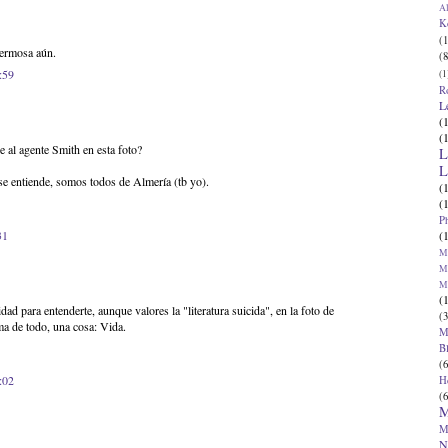
Al
K
(1
hermosa aún.
(8
:59
(1
R
L
(
(
e al agente Smith en esta foto?
L
L
se entiende, somos todos de Almería (tb yo).
(
(
P
(
31
Ma
Ma
M
(
dad para entenderte, aunque valores la "literatura suicida", en la foto de
(3
ma de todo, una cosa: Vida.
M
B
(6
:02
H
(6
M
M
N