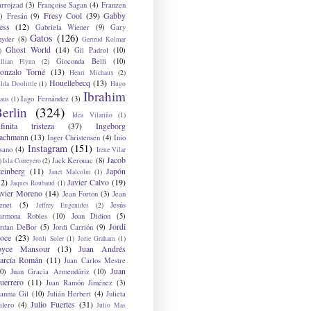
arrojzad
(3)
Françoise Sagan
(4)
Franzen
Fresy Cool
(39)
Gabby
)
Fresán
(9)
ess
(12)
Gabriela Wiener
(9)
Gary
Gatos
(126)
nyder
(8)
Gertrud Kolmar
Ghost World
(14)
Gil Padrol
(10)
)
Gioconda Belli
(10)
illian Flynn
(2)
onzalo Torné
(13)
Henri Michaux
(2)
Houellebecq
(13)
lda Doolittle
(1)
Hugo
Ibrahim
Iago Fernández
(3)
aus
(1)
erlin
(324)
Idea Vilariño
(1)
nfinita tristeza
(37)
Ingeborg
achmann
(13)
Inger Christensen
(4)
Inio
Instagram
(151)
sano
(4)
Irene Vilar
Jacob
Jack Kerouac
(8)
)
Isla Correyero
(2)
teinberg
(11)
Japón
Janet Malcolm
(1)
12)
Javier Calvo
(19)
Jaques Roubaud
(1)
avier Moreno
(14)
Jean Forton
(3)
Jean
enet
(5)
Jesús
Jeffrey Eugenides
(2)
armona Robles
(10)
Joan Didion
(5)
Jordi
ordan DeBor
(5)
Jordi Carrión
(9)
oce
(23)
Jordi Soler
(1)
Jorie Graham
(1)
oyce Mansour
(13)
Juan Andrés
arcía Román
(11)
Juan Carlos Mestre
Juan
0)
Juan Gracia Armendáriz
(10)
uerrero
(11)
Juan Ramón Jiménez
(3)
uanma Gil
(10)
Julián Herbert
(4)
Julieta
Julio Fuertes
(31)
alero
(4)
Julio Mas