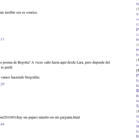
N
(7
ás terrible sea su sonrisa.
N
O
G
P
C
:11
P
(2
P
P
(
se poema de Begoña? A veces salto hasta aquí desde Lara, pero depende del
P
lo perdí.
(
P
; vamos haciendo biografía).
P
:29
R
R
R
Br
S
(5
S
com/2010/01/hay-un-pajaro-muerto-en-mi-garganta.html
T
:44
M
K
R