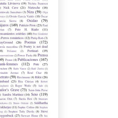
atalia Litvinova
(19)
Nichita Stanescu
Nick Cave
(21)
Nietzsche
(16)
)
Niza
(59)
ishiwaki Junzaburo
(3)
Olga
Olvido García Valdés
(10)
Óscar
rozco
(1)
Oxidao
(79)
arcía Sierra
(8)
ájaros
(149)
Patricio Pron
(23)
Paul
Peio H. Riaño
(11)
elan
(7)
ensamientos estériles
(40)
Pere Gimferrer
Perros románticos
(12)
Philip Roth
(3)
)
Poemas
(172)
layGround
(26)
Poetry is not dead
oesía masculina
(3)
38)
Portinari
(19)
Poliamor
(2)
Prensa
Power Paola
(6)
osnoventismo
(2)
69)
Publicaciones
(167)
Proust
(4)
unk-femmes
(112)
Pute
(27)
ynchon
(9)
Radu Vancu
(2)
Raúl Zurita
(1)
einaldo Arenas
(7)
René Char
(6)
etrato
(59)
Rikle
(26)
Riechmann
(4)
imbaud
(23)
Rita Chirian
(4)
Robert
Roger Wolfe
(5)
inghurst
(2)
Safo
(1)
ailor's Grave
(73)
Saint-John Perse
Sexo
(119)
Sandra Martínez
(14)
)
haron Olds
(7)
Sheila Heti
(3)
Shuntaro
Siddhartha
anikawa
(1)
Shuzo Oshimi
(2)
ukherjee
(11)
Sophie Collins
(6)
Stephen
Steve
Stephen Tully Dierks
(8)
ing
(1)
oggenbuck
(27)
Stewart Home
(5)
Sus