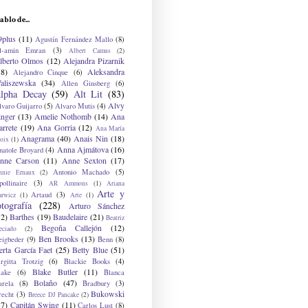
ablo de...
9plus
(11)
Agustín Fernández Mallo
(8)
l-amin Emran
(3)
Albert Camus
(2)
lberto Olmos
(12)
Alejandra Pizarnik
38)
Aleksandra
Alejandro Cinque
(6)
aliszewska
(34)
Allen Ginsberg
(6)
lpha Decay
(59)
Alt Lit
(83)
Alvy
lvaro Guijarro
(5)
Alvaro Mutis
(4)
inger
(13)
Amelie Nothomb
(14)
Ana
arrete
(19)
Ana Gorria
(12)
Ana María
Anagrama
(40)
Anais Nin
(18)
oix
(1)
Anna Ajmátova
(16)
natole Broyard
(4)
nne Carson
(11)
Anne Sexton
(17)
Antonio Machado
(5)
nnie Ernaux
(2)
ollinaire
(3)
AR Ammons
(1)
Ariana
Arte y
Artaud
(3)
arwicz
(1)
Arte
(1)
otografía
(228)
Arturo Sánchez
12)
Barthes
(19)
Baudelaire
(21)
Beatriz
Begoña Callejón
(12)
eciado
(2)
Ben Brooks
(13)
eigbeder
(9)
Benn
(8)
erta García Faet
(25)
Betty Blue
(51)
irgitta Trotzig
(6)
Blackie Books
(4)
Blake Butler
(11)
lake
(6)
Blanca
Bolaño
(47)
arela
(8)
Bradbury
(3)
Bukowski
recht
(3)
Breece DJ Pancake
(2)
37)
Capitán Swing
(11)
Carlos Lust
(8)