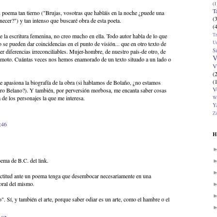
(1
T
poema tan tierno ("Brujas, vosotras que habláis en la noche ¿puede una
(
necer?") y tan intenso que buscaré obra de esta poeta.
(
T
e la escritura femenina, no creo mucho en ella. Todo autor habla de lo que
U
 se pueden dar coincidencias en el punto de visión... que en otro texto de
Si
r diferencias irreconciliables. Mujer-hombre, de nuestro país-de otro, de
V
emoto. Cuántas veces nos hemos enamorado de un texto situado a un lado o
V
(
(
me apasiona la biografía de la obra (si hablamos de Bolaño, ¿no estamos
V
uro Belano?). Y también, por perversión morbosa, me encanta saber cosas
a de los personajes la que me interesa.
W
Ya
Zi
:46
H
ema de B.C. del link.
ctitud ante un poema tenga que desembocar necesariamente en una
moral del mismo.
o". Sí, y también el arte, porque saber odiar es un arte, como el hambre o el