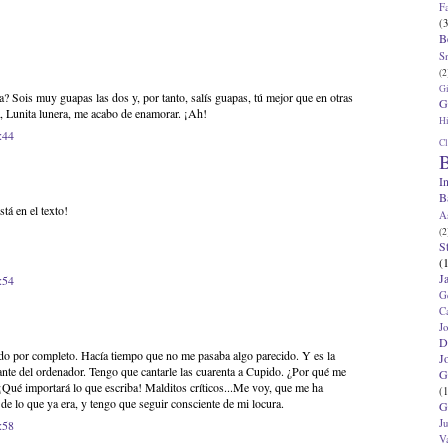
F
(3
B
S
(2
G
a? Sois muy guapas las dos y, por tanto, salís guapas, tú mejor que en otras
G
ia, Lunita lunera, me acabo de enamorar. ¡Ah!
Hi
:44
Cl
B
I
B
tá en el texto!
A
(2
S
(
J
:54
G
C
J
D
do por completo. Hacía tiempo que no me pasaba algo parecido. Y es la
J
nte del ordenador. Tengo que cantarle las cuarenta a Cupido. ¿Por qué me
G
 ¡Qué importará lo que escriba! Malditos críticos...Me voy, que me ha
(1
de lo que ya era, y tengo que seguir consciente de mi locura.
G
J
:58
V