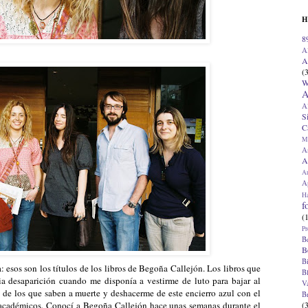
H
8
A
A
(
W
A
A
S
C
M
A
A
A
Ap
H
f
(
Pr
B
B
B
: esos son los títulos de los libros de Begoña Callejón. Los libros que
B
 desaparición cuando me disponía a vestirme de luto para bajar al
V
o de los que saben a muerte y deshacerme de este encierro azul con el
B
(
académicos. Conocí a Begoña Callejón hace unas semanas durante el