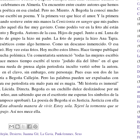
C
celebramos en Almería. Un encuentro entre cuatro autores que hemos
C
ida poética en esa ciudad. Pero no. Miento. A Begoña la conocí mucho
C
que escribí un poema. Y la primera vez que hice el amor. Y la primera
(
 cuando sostuve entre mis manos la
Cenicienta en sangre
que mis padres
(6
cho aquel día fue muy gaviero. Como podéis ver en la foto ahí están
(4
to y Begoña. Autores de la casa. Hijos de papel. Junto a mí. Luna de
(6
foto de grupo la hizo mi padre. La foto de pareja la hizo Ana Tapia.
C
desérticos como algo hermoso. Como un descanso inmerecido. O esa
(9
zó. Hoy veo estas fotos. Hoy recibo estos libros. Hace tiempo publiqué
C
ha polémica. Un comentarista sentenció "todas las mujeres escribís
L
Hace menos tiempo escribí el texto "jodido día del libro" en el que
(
una rueda de prensa algún periodista inculto vertió sobre la autora.
D
D
o en el clavo, sin embargo, este personaje. Pues esas son dos de las
D
iría a Begoña Callejón. Pero las palabras pueden ser expulsadas con
(
ara ese periodista era malo para mí es magia. "Mi historia es inmoral"
c
da. Lúcida. Directa. Begoña es un cuchillo dulce deslizándose por mi
a
a releo, aun sabiendo que en el escritorio me esperan los símbolos de la
E
tampoco aprobaré). La poesía de Begoña sí es Justicia. Justicia con ella
El
Esta absurda manera de vivir.
Estoy sola.
Tejeré la tormenta que se
F
mpujo
. Así nos mece ella.
(5
M
E
E
F
llejón
,
Desierto
,
Juanma Gil
,
La Gavia
,
Punk-femmes
,
Sexo
F