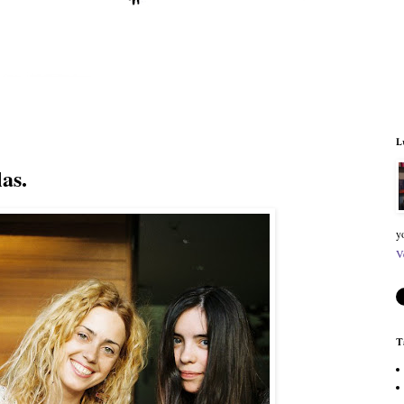
L
las.
y
V
T