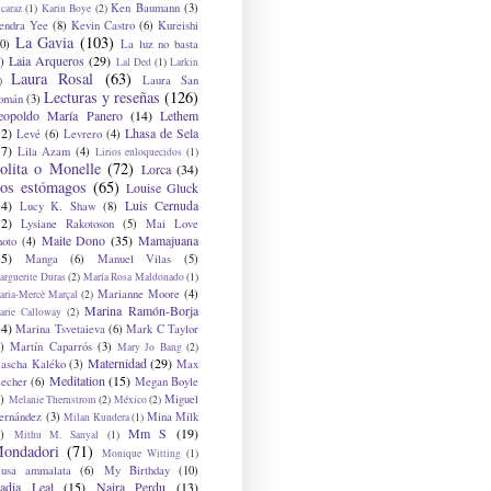
Ken Baumann
(3)
caraz
(1)
Karin Boye
(2)
endra Yee
(8)
Kevin Castro
(6)
Kureishi
La Gavia
(103)
0)
La luz no basta
Laia Arqueros
(29)
)
Lal Ded
(1)
Larkin
Laura Rosal
(63)
Laura San
)
Lecturas y reseñas
(126)
omán
(3)
eopoldo María Panero
(14)
Lethem
12)
Lhasa de Sela
Levé
(6)
Levrero
(4)
17)
Lila Azam
(4)
Lirios enloquecidos
(1)
olita o Monelle
(72)
Lorca
(34)
os estómagos
(65)
Louise Gluck
14)
Luis Cernuda
Lucy K. Shaw
(8)
12)
Lysiane Rakotoson
(5)
Mai Love
Maite Dono
(35)
Mamajuana
hoto
(4)
15)
Manga
(6)
Manuel Vilas
(5)
rguerite Duras
(2)
María Rosa Maldonado
(1)
Marianne Moore
(4)
ria-Mercè Marçal
(2)
Marina Ramón-Borja
arie Calloway
(2)
14)
Marina Tsvetaieva
(6)
Mark C Taylor
)
Martín Caparrós
(3)
Mary Jo Bang
(2)
Maternidad
(29)
ascha Kaléko
(3)
Max
Meditation
(15)
lecher
(6)
Megan Boyle
)
Miguel
Melanie Thernstrom
(2)
México
(2)
ernández
(3)
Mina Milk
Milan Kundera
(1)
Mm S
(19)
)
Mithu M. Sanyal
(1)
ondadori
(71)
Monique Witting
(1)
usa ammalata
(6)
My Birthday
(10)
adia Leal
(15)
Naira Perdu
(13)