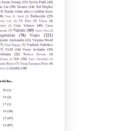
Susan Sontag
(13)
Sylvia Plath
(42)
)
ao Lin
(39)
Tavares
(14)
Ted Hughes
33)
Tenían veinte años y estaban locos
48)
Traducción
(23)
Tracy K. Smith
(2)
TS Eliot
(5)
Ulises
(4)
risha Low
(2)
Unai Velasco
(40)
Upton
mbral
(2)
Valente
(60)
nclair
(7)
Vanity Dust
(2)
egetarian
(78)
Viajes
(221)
icente Aleixandre
(11)
Virginia Woolf
27)
Vladimir Nabokov
Vlad Pojoga
(5)
17)
VLM
(14)
Voces invitadas
(15)
ollmann
(22)
Wallace Stevens
(4)
XIo
(24)
hitman
(1)
Yanis Varoufakis
(1)
nnis Ritsos
(7)
Young European Poets
(6)
Zombie
(18)
drou
(1)
e dicho...
20
(1)
►
19
(2)
►
17
(1)
►
16
(16)
►
15
(47)
►
14
(87)
►