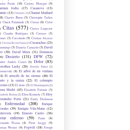
arlos Pardo
(10)
Carlota Moseguí
(9)
armen Jodra
(17)
Casanova
(13)
atulo
(13)
Chantal Maillard
Ceronetti
(1)
28)
Charles Burns
(5)
Christophe Tarkos
)
Chuck Palahniuk
(3)
Cioran
(8)
Cirlot
Citas
(577)
)
Clarice Lispector
)
Claudio Rodríguez
(3)
Coetzee
(5)
omer
(3)
Corcobado
(9)
Cristian Alcaraz
Cucarachas
(23)
)
Cristina Rivera Garza
(1)
David
ummings
(5)
Daniela Camacho
(5)
eo
(30)
David Meza
(31)
Denuncia
Desierto
(131)
DFW
(72)
36)
Dolor
(83)
idier Andrés Castro
(6)
orothea Lasky
(20)
Dorothy Parker
(2)
El arbol de mi ventana
ostoievski
(8)
34)
El arrecife de las sirenas
(46)
El
anto y la ceniza
(22)
El columpio
sesino
(13)
El dedo
(3)
El Dhammapada
(2)
lena Medel
(43)
Elisabeth Falomir
(3)
Eloy
Ellen Kennedy
(7)
izabeth Bishop
(2)
ernández Porta
(21)
Emily Dickinson
Enfermedad
(208)
Enrique
)
orales
(39)
Enrique Vila-Matas
(12)
ntrevista
(19)
Ernesto Castro
(36)
star enfermo
(59)
Fante
(8)
ernando Pessoa
(4)
Fleur Jaeggy
(9)
Fogwill
(18)
lorian Werner
(4)
Forugh