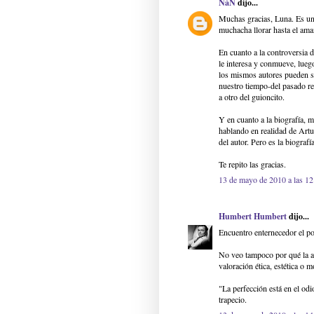
NáN
dijo...
Muchas gracias, Luna. Es un 
muchacha llorar hasta el ama
En cuanto a la controversia d
le interesa y conmueve, luego
los mismos autores pueden se
nuestro tiempo-del pasado r
a otro del guioncito.
Y en cuanto a la biografía, 
hablando en realidad de Art
del autor. Pero es la biografí
Te repito las gracias.
13 de mayo de 2010 a las 12
Humbert Humbert
dijo...
Encuentro enternecedor el po
No veo tampoco por qué la a
valoración ética, estética o 
"La perfección está en el odi
trapecio.