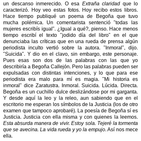
un descanso inmerecido. O esa
Extraña claridad
que lo
caracterizó. Hoy veo estas fotos. Hoy recibo estos libros.
Hace tiempo publiqué un poema de Begoña que tuvo
mucha polémica. Un comentarista sentenció "todas las
mujeres escribís igual". ¿Igual a qué?, pienso. Hace menos
tiempo escribí el texto "jodido día del libro" en el que
denunciaba las críticas que en una rueda de prensa algún
periodista inculto vertió sobre la autora. "Inmoral", dijo.
"Suicida". Y dio en el clavo, sin embargo, este personaje.
Pues esas son dos de las palabras con las que yo
describiría a Begoña Callejón. Pero las palabras pueden ser
expulsadas con distintas intenciones, y lo que para ese
periodista era malo para mí es magia. "Mi historia es
inmoral" dice Zaratustra. Inmoral. Suicida. Lúcida. Directa.
Begoña es un cuchillo dulce deslizándose por mi garganta.
Y desde aquí la leo y la releo, aun sabiendo que en el
escritorio me esperan los símbolos de la Justicia (los de otro
examen que tampoco aprobaré). La poesía de Begoña sí es
Justicia. Justicia con ella misma y con quienes la leemos.
Esta absurda manera de vivir.
Estoy sola.
Tejeré la tormenta
que se avecina.
La vida rueda y yo la empujo
. Así nos mece
ella.