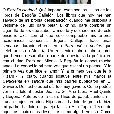
O
Extraña claridad
. Qué importa: esos son los títulos de los
libros de Begoña Callejón. Los libros que hoy me han
salvado de mi propia desaparición cuando me disponía a
vestirme de luto para bajar al chino, para comprar un
cigarrillo de los que saben a muerte y deshacerme de este
encierro azul con el que sólo compruebo mis errores
académicos. Conocí a Begoña Callejón hace unas
semanas durante el encuentro
Para qué + poetas
que
celebramos en Almería. Un encuentro entre cuatro autores
que hemos desarrollado parte de nuestra vida poética en
esa ciudad. Pero no. Miento. A Begoña la conocí mucho
antes. La conocí la primera vez que escribí un poema. Y la
primera vez que hice el amor. Y la primera vez que leí a
Pizarnik. Y, claro, cuando sostuve entre mis manos la
Cenicienta en sangre
que mis padres publicaron en El
Gaviero. De hecho aquel día fue muy gaviero. Como podéis
ver en la foto ahí están Juanma Gil, Ana Tapia, Raúl Quinto
y Begoña. Autores de la casa. Hijos de papel. Junto a mí.
Luna de ojos cerrados. Hija carnal. La foto de grupo la hizo
mi padre. La foto de pareja la hizo Ana Tapia. Recuerdo
aquellos cuatro días desérticos como algo hermoso. Como