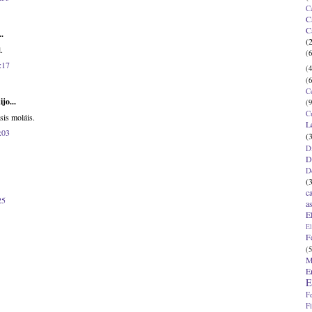
C
C
C
..
(
.
(6
:17
(4
(6
C
ijo...
(9
C
sis moláis.
L
:03
(
D
D
D
(
c
25
a
E
El
F
(5
M
E
E
F
F