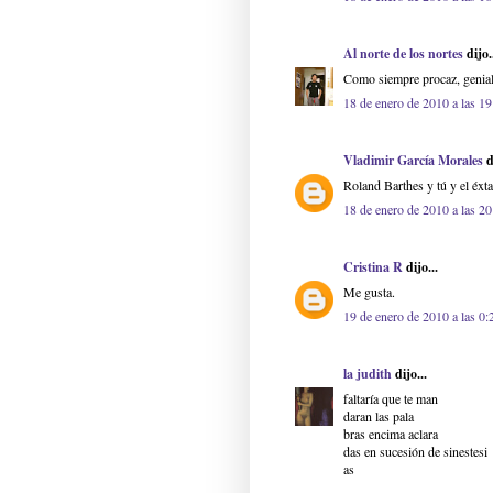
Al norte de los nortes
dijo.
Como siempre procaz, genial
18 de enero de 2010 a las 19
Vladimir García Morales
d
Roland Barthes y tú y el éxta
18 de enero de 2010 a las 20
Cristina R
dijo...
Me gusta.
19 de enero de 2010 a las 0:
la judith
dijo...
faltaría que te man
daran las pala
bras encima aclara
das en sucesión de sinestesi
as