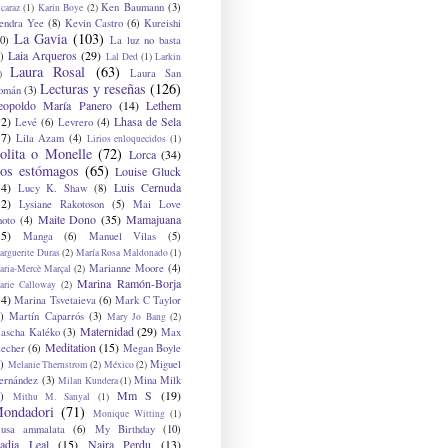
Ken Baumann
(3)
caraz
(1)
Karin Boye
(2)
endra Yee
(8)
Kevin Castro
(6)
Kureishi
La Gavia
(103)
0)
La luz no basta
Laia Arqueros
(29)
)
Lal Ded
(1)
Larkin
Laura Rosal
(63)
Laura San
)
Lecturas y reseñas
(126)
omán
(3)
eopoldo María Panero
(14)
Lethem
12)
Lhasa de Sela
Levé
(6)
Levrero
(4)
17)
Lila Azam
(4)
Lirios enloquecidos
(1)
olita o Monelle
(72)
Lorca
(34)
os estómagos
(65)
Louise Gluck
14)
Luis Cernuda
Lucy K. Shaw
(8)
12)
Lysiane Rakotoson
(5)
Mai Love
Maite Dono
(35)
Mamajuana
hoto
(4)
15)
Manga
(6)
Manuel Vilas
(5)
rguerite Duras
(2)
María Rosa Maldonado
(1)
Marianne Moore
(4)
ria-Mercè Marçal
(2)
Marina Ramón-Borja
arie Calloway
(2)
14)
Marina Tsvetaieva
(6)
Mark C Taylor
)
Martín Caparrós
(3)
Mary Jo Bang
(2)
Maternidad
(29)
ascha Kaléko
(3)
Max
Meditation
(15)
lecher
(6)
Megan Boyle
)
Miguel
Melanie Thernstrom
(2)
México
(2)
ernández
(3)
Mina Milk
Milan Kundera
(1)
Mm S
(19)
)
Mithu M. Sanyal
(1)
ondadori
(71)
Monique Witting
(1)
usa ammalata
(6)
My Birthday
(10)
adia Leal
(15)
Naira Perdu
(13)