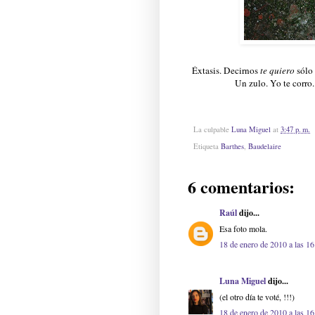
Éxtasis. Decirnos
te quiero
sólo
Un zulo. Yo te corro
La culpable
Luna Miguel
at
3:47 p. m.
Etiqueta
Barthes
,
Baudelaire
6 comentarios:
Raúl
dijo...
Esa foto mola.
18 de enero de 2010 a las 16
Luna Miguel
dijo...
(el otro día te voté, !!!)
18 de enero de 2010 a las 16