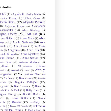
ablo de...
9plus
(11)
Agustín Fernández Mallo
(8)
l-amin Emran
(3)
Albert Camus
(2)
lberto Olmos
(12)
Alejandra Pizarnik
38)
Aleksandra
Alejandro Cinque
(6)
aliszewska
(34)
Allen Ginsberg
(6)
lpha Decay
(59)
Alt Lit
(83)
Alvy
lvaro Guijarro
(5)
Alvaro Mutis
(4)
inger
(13)
Amelie Nothomb
(14)
Ana
arrete
(19)
Ana Gorria
(12)
Ana María
Anagrama
(40)
Anais Nin
(18)
oix
(1)
Anna Ajmátova
(16)
natole Broyard
(4)
nne Carson
(11)
Anne Sexton
(17)
Antonio Machado
(5)
nnie Ernaux
(2)
ollinaire
(3)
AR Ammons
(1)
Ariana
Arte y
Artaud
(3)
arwicz
(1)
Arte
(1)
otografía
(228)
Arturo Sánchez
12)
Barthes
(19)
Baudelaire
(21)
Beatriz
Begoña Callejón
(12)
eciado
(2)
Ben Brooks
(13)
eigbeder
(9)
Benn
(8)
erta García Faet
(25)
Betty Blue
(51)
irgitta Trotzig
(6)
Blackie Books
(4)
Blake Butler
(11)
lake
(6)
Blanca
Bolaño
(47)
arela
(8)
Bradbury
(3)
Bukowski
recht
(3)
Breece DJ Pancake
(2)
37)
Capitán Swing
(11)
Carlos Lust
(8)