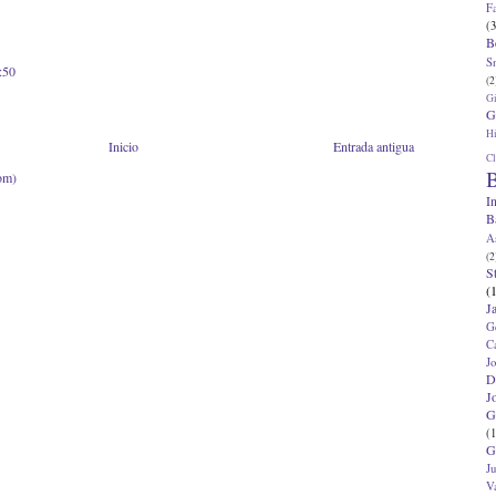
F
(3
B
S
:50
(2
G
G
Hi
Inicio
Entrada antigua
Cl
B
om)
I
B
A
(2
S
(
J
G
C
J
D
J
G
(1
G
J
V