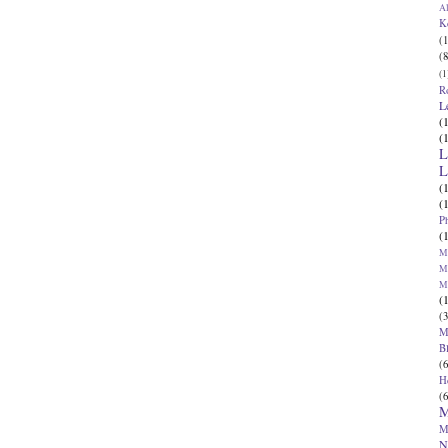
Al
K
(1
(8
(1
R
L
(
(
L
L
(
(
P
(
Ma
Ma
M
(
(3
M
B
(6
H
(6
M
M
N