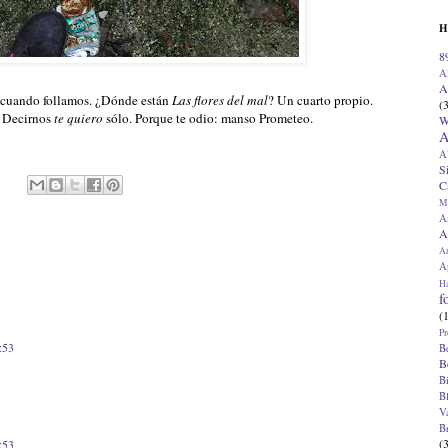
H
8
A
A
 cuando follamos. ¿Dónde están
Las flores del mal
? Un cuarto propio.
(
. Decirnos
te quiero
sólo. Porque te odio: manso Prometeo.
W
A
A
S
C
M
A
A
A
Ap
H
f
(
Pr
:53
B
B
B
B
V
B
(
:53