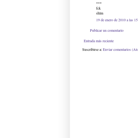
***
fck
shlm
19 de enero de 2010 a las 15
Publicar un comentario
Entrada más reciente
Suscribirse a:
Enviar comentarios (At