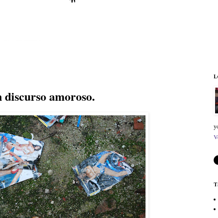
L
 discurso amoroso.
y
V
T