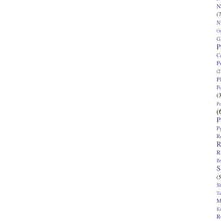
N
(7
N
O
G
P
C
P
(2
P
P
(
P
(
P
P
R
R
R
Br
S
(5
S
T
M
K
R