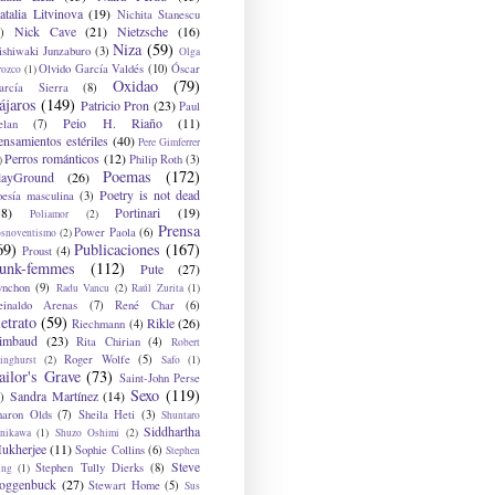
atalia Litvinova
(19)
Nichita Stanescu
Nick Cave
(21)
Nietzsche
(16)
)
Niza
(59)
ishiwaki Junzaburo
(3)
Olga
Olvido García Valdés
(10)
Óscar
rozco
(1)
Oxidao
(79)
arcía Sierra
(8)
ájaros
(149)
Patricio Pron
(23)
Paul
Peio H. Riaño
(11)
elan
(7)
ensamientos estériles
(40)
Pere Gimferrer
Perros románticos
(12)
Philip Roth
(3)
)
Poemas
(172)
layGround
(26)
Poetry is not dead
oesía masculina
(3)
38)
Portinari
(19)
Poliamor
(2)
Prensa
Power Paola
(6)
osnoventismo
(2)
69)
Publicaciones
(167)
Proust
(4)
unk-femmes
(112)
Pute
(27)
ynchon
(9)
Radu Vancu
(2)
Raúl Zurita
(1)
einaldo Arenas
(7)
René Char
(6)
etrato
(59)
Rikle
(26)
Riechmann
(4)
imbaud
(23)
Rita Chirian
(4)
Robert
Roger Wolfe
(5)
inghurst
(2)
Safo
(1)
ailor's Grave
(73)
Saint-John Perse
Sexo
(119)
Sandra Martínez
(14)
)
haron Olds
(7)
Sheila Heti
(3)
Shuntaro
Siddhartha
anikawa
(1)
Shuzo Oshimi
(2)
ukherjee
(11)
Sophie Collins
(6)
Stephen
Steve
Stephen Tully Dierks
(8)
ing
(1)
oggenbuck
(27)
Stewart Home
(5)
Sus