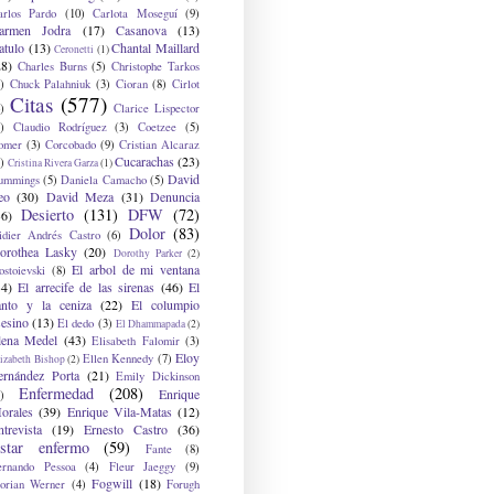
arlos Pardo
(10)
Carlota Moseguí
(9)
armen Jodra
(17)
Casanova
(13)
atulo
(13)
Chantal Maillard
Ceronetti
(1)
28)
Charles Burns
(5)
Christophe Tarkos
)
Chuck Palahniuk
(3)
Cioran
(8)
Cirlot
Citas
(577)
)
Clarice Lispector
)
Claudio Rodríguez
(3)
Coetzee
(5)
omer
(3)
Corcobado
(9)
Cristian Alcaraz
Cucarachas
(23)
)
Cristina Rivera Garza
(1)
David
ummings
(5)
Daniela Camacho
(5)
eo
(30)
David Meza
(31)
Denuncia
Desierto
(131)
DFW
(72)
36)
Dolor
(83)
idier Andrés Castro
(6)
orothea Lasky
(20)
Dorothy Parker
(2)
El arbol de mi ventana
ostoievski
(8)
34)
El arrecife de las sirenas
(46)
El
anto y la ceniza
(22)
El columpio
sesino
(13)
El dedo
(3)
El Dhammapada
(2)
lena Medel
(43)
Elisabeth Falomir
(3)
Eloy
Ellen Kennedy
(7)
izabeth Bishop
(2)
ernández Porta
(21)
Emily Dickinson
Enfermedad
(208)
Enrique
)
orales
(39)
Enrique Vila-Matas
(12)
ntrevista
(19)
Ernesto Castro
(36)
star enfermo
(59)
Fante
(8)
ernando Pessoa
(4)
Fleur Jaeggy
(9)
Fogwill
(18)
lorian Werner
(4)
Forugh