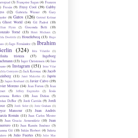
arrojzad
(3)
Françoise Sagan
(4)
Franzen
Fresy Cool
(39)
Gabby
)
Fresán
(9)
ess
(12)
Gabriela Wiener
(9)
Gary
Gatos
(126)
nyder
(8)
Gertrud Kolmar
Ghost World
(14)
Gil Padrol
(10)
)
Gioconda Belli
(10)
illian Flynn
(2)
onzalo Torné
(13)
Henri Michaux
(2)
Houellebecq
(13)
lda Doolittle
(1)
Hugo
Ibrahim
Iago Fernández
(3)
aus
(1)
erlin
(324)
Idea Vilariño
(1)
nfinita tristeza
(37)
Ingeborg
achmann
(13)
Inger Christensen
(4)
Inio
Instagram
(151)
sano
(4)
Irene Vilar
Jacob
Jack Kerouac
(8)
)
Isla Correyero
(2)
teinberg
(11)
Japón
Janet Malcolm
(1)
12)
Javier Calvo
(19)
Jaques Roubaud
(1)
avier Moreno
(14)
Jean Forton
(3)
Jean
enet
(5)
Jesús
Jeffrey Eugenides
(2)
armona Robles
(10)
Joan Didion
(5)
Jordi
ordan DeBor
(5)
Jordi Carrión
(9)
oce
(23)
Jordi Soler
(1)
Jorie Graham
(1)
oyce Mansour
(13)
Juan Andrés
arcía Román
(11)
Juan Carlos Mestre
Juan
0)
Juan Gracia Armendáriz
(10)
uerrero
(11)
Juan Ramón Jiménez
(3)
uanma Gil
(10)
Julián Herbert
(4)
Julieta
Julio Fuertes
(31)
alero
(4)
Julio Mas