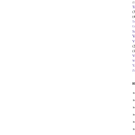
(1
T
(
(
T
U
Si
V
V
(
(
V
W
Ya
Zi
H