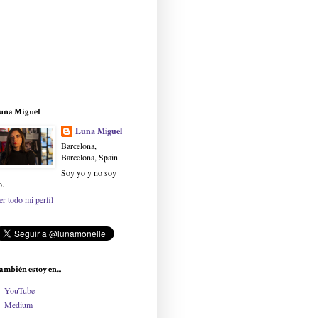
una Miguel
Luna Miguel
Barcelona,
Barcelona, Spain
Soy yo y no soy
o.
er todo mi perfil
ambién estoy en...
YouTube
Medium