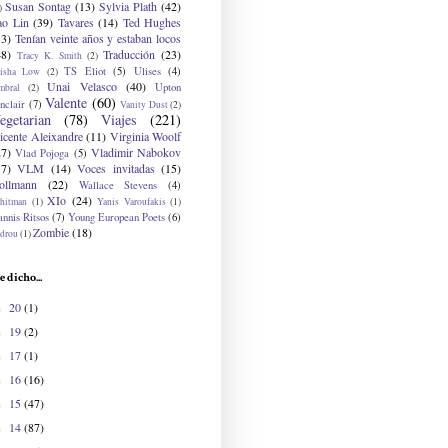
Susan Sontag
(13)
Sylvia Plath
(42)
)
ao Lin
(39)
Tavares
(14)
Ted Hughes
33)
Tenían veinte años y estaban locos
48)
Traducción
(23)
Tracy K. Smith
(2)
TS Eliot
(5)
Ulises
(4)
risha Low
(2)
Unai Velasco
(40)
Upton
mbral
(2)
Valente
(60)
nclair
(7)
Vanity Dust
(2)
egetarian
(78)
Viajes
(221)
icente Aleixandre
(11)
Virginia Woolf
27)
Vladimir Nabokov
Vlad Pojoga
(5)
17)
VLM
(14)
Voces invitadas
(15)
ollmann
(22)
Wallace Stevens
(4)
XIo
(24)
hitman
(1)
Yanis Varoufakis
(1)
nnis Ritsos
(7)
Young European Poets
(6)
Zombie
(18)
drou
(1)
e dicho...
20
(1)
►
19
(2)
►
17
(1)
►
16
(16)
►
15
(47)
►
14
(87)
►