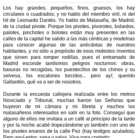
Los hay grandes, pequeños, finos, gruesos, los hay
circulares o cuadrados; y no hablo del miembro viril, ni del
hit de Leonardo Dantés. Yo hablo de Malasaña, de Madrid,
de la ciudad pivote. Porque los pivotes, pivorotes, bolardos,
palotes, pinchotes o bolotes están muy presentes en las
calles de la capital he salido a las más céntricas y
modelnas
para conocer algunas de las anécdotas de nuestros
habitantes, y no sólo a propósito de esos molestos inventos
que sirven para romper rodillas, pues el entramado de
Madrid esconde tantísimos peligros nocturnos: obras,
basuras no recogidas, los puestecillos de los chinos y su
selvesa
, los escalones torcidos... pero
ay!
, querido
Gallardón, qué va a ser de nosotros.
Durante la encuesta callejera realizada entre los metros
Noviciado y Tribunal, muchas fueron las Señoras que
huyeron de mi cámara y mi libreta y muchos los
malasañeros interesados en salir en la foto. Conseguí que
alguno de ellos me invitara a un café al principio de la tarde
y por la noche acabé tropezándome yo también con uno de
los pivotes enanos de la calle Pez (hay testigos azulados).
Pero aquí estoy, sana y salva. Viva para contarlo: