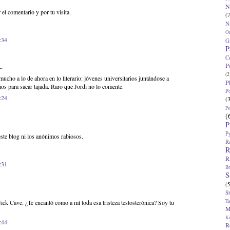
N
el comentario y por tu visita.
(7
N
O
:34
G
P
C
P
.
(2
ucho a lo de ahora en lo literario: jóvenes universitarios juntándose a
P
hos para sacar tajada. Raro que Jordi no lo comente.
P
:24
(
P
(
P
P
 este blog ni los anónimos rabiosos.
R
R
R
:31
Br
S
(5
S
T
Nick Cave. ¿Te encantó como a mí toda esa tristeza testosterónica? Soy tu
M
K
:44
R