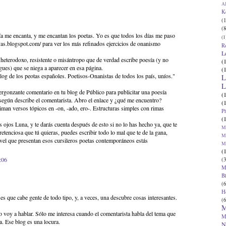
Al
K
(1
(8
ía me encanta, y me encantan los poetas. Yo es que todos los días me paso
(1
ivas.blogspot.com/ para ver los más refinados ejercicios de onanismo
R
L
heterodoxo, resistente o misántropo que de verdad escribe poesía (y no
(
gues) que se niega a aparecer en esa página.
(
log de los peotas españoles. Poetisos-Onanistas de todos los país, uníos."
L
L
ergonzante comentario en tu blog de Público para publicitar una poesía
(
 según describe el comentarista. Abro el enlace y ¿qué me encuentro?
(
riman versos tópicos en -on, -ado, ero-. Estructuras simples con rimas
P
(
ojos Luna, y te darás cuenta después de esto si no lo has hecho ya, que te
Ma
retenciosa que tú quieras, puedes escribir todo lo mal que te de la gana,
Ma
vel que presentan esos cursileros poetas contemporáneos estás
M
(
:06
(3
M
B
(6
H
s que cabe gente de todo tipo, y, a veces, una descubre cosas interesantes.
(6
M
 voy a hablar. Sólo me interesa cuando el comentarista habla del tema que
M
a. Ese blog es una locura.
N