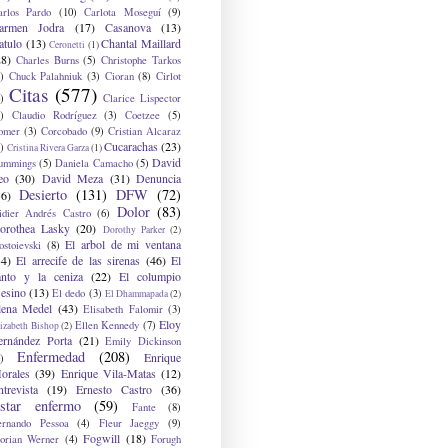
arlos Pardo
(10)
Carlota Moseguí
(9)
armen Jodra
(17)
Casanova
(13)
atulo
(13)
Chantal Maillard
Ceronetti
(1)
28)
Charles Burns
(5)
Christophe Tarkos
)
Chuck Palahniuk
(3)
Cioran
(8)
Cirlot
Citas
(577)
)
Clarice Lispector
)
Claudio Rodríguez
(3)
Coetzee
(5)
omer
(3)
Corcobado
(9)
Cristian Alcaraz
Cucarachas
(23)
)
Cristina Rivera Garza
(1)
David
ummings
(5)
Daniela Camacho
(5)
eo
(30)
David Meza
(31)
Denuncia
Desierto
(131)
DFW
(72)
36)
Dolor
(83)
idier Andrés Castro
(6)
orothea Lasky
(20)
Dorothy Parker
(2)
El arbol de mi ventana
ostoievski
(8)
34)
El arrecife de las sirenas
(46)
El
anto y la ceniza
(22)
El columpio
sesino
(13)
El dedo
(3)
El Dhammapada
(2)
lena Medel
(43)
Elisabeth Falomir
(3)
Eloy
Ellen Kennedy
(7)
izabeth Bishop
(2)
ernández Porta
(21)
Emily Dickinson
Enfermedad
(208)
Enrique
)
orales
(39)
Enrique Vila-Matas
(12)
ntrevista
(19)
Ernesto Castro
(36)
star enfermo
(59)
Fante
(8)
ernando Pessoa
(4)
Fleur Jaeggy
(9)
Fogwill
(18)
lorian Werner
(4)
Forugh