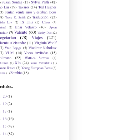
Susan Sontag
(13)
Sylvia Plath
(42)
)
ao Lin
(39)
Tavares
(14)
Ted Hughes
33)
Tenían veinte años y estaban locos
48)
Traducción
(23)
Tracy K. Smith
(2)
TS Eliot
(5)
Ulises
(4)
risha Low
(2)
Unai Velasco
(40)
Upton
mbral
(2)
Valente
(60)
nclair
(7)
Vanity Dust
(2)
egetarian
(78)
Viajes
(221)
icente Aleixandre
(11)
Virginia Woolf
27)
Vladimir Nabokov
Vlad Pojoga
(5)
17)
VLM
(14)
Voces invitadas
(15)
ollmann
(22)
Wallace Stevens
(4)
XIo
(24)
hitman
(1)
Yanis Varoufakis
(1)
nnis Ritsos
(7)
Young European Poets
(6)
Zombie
(18)
drou
(1)
e dicho...
20
(1)
►
19
(2)
►
17
(1)
►
16
(16)
►
15
(47)
►
14
(87)
►