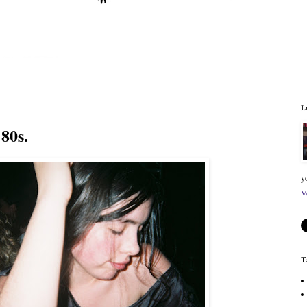
L
 80s.
y
V
T