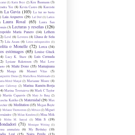
Ken Baumann
(3)
caraz
(1)
Karin Boye
(2)
endra Yee
(8)
Kevin Castro
(6)
Kureishi
La Gavia
(103)
0)
La luz no basta
Laia Arqueros
(29)
)
Lal Ded
(1)
Larkin
Laura Rosal
(63)
Laura San
)
Lecturas y reseñas
(126)
omán
(3)
eopoldo María Panero
(14)
Lethem
12)
Lhasa de Sela
Levé
(6)
Levrero
(4)
17)
Lila Azam
(4)
Lirios enloquecidos
(1)
olita o Monelle
(72)
Lorca
(34)
os estómagos
(65)
Louise Gluck
14)
Luis Cernuda
Lucy K. Shaw
(8)
12)
Lysiane Rakotoson
(5)
Mai Love
Maite Dono
(35)
Mamajuana
hoto
(4)
15)
Manga
(6)
Manuel Vilas
(5)
rguerite Duras
(2)
María Rosa Maldonado
(1)
Marianne Moore
(4)
ria-Mercè Marçal
(2)
Marina Ramón-Borja
arie Calloway
(2)
14)
Marina Tsvetaieva
(6)
Mark C Taylor
)
Martín Caparrós
(3)
Mary Jo Bang
(2)
Maternidad
(29)
ascha Kaléko
(3)
Max
Meditation
(15)
lecher
(6)
Megan Boyle
)
Miguel
Melanie Thernstrom
(2)
México
(2)
ernández
(3)
Mina Milk
Milan Kundera
(1)
Mm S
(19)
)
Mithu M. Sanyal
(1)
ondadori
(71)
Monique Witting
(1)
usa ammalata
(6)
My Birthday
(10)
adia Leal
(15)
Naira Perdu
(13)