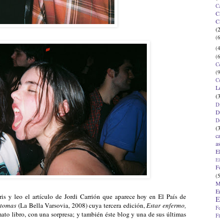
C
C
C
(
(6
(4
(6
C
(9
C
L
(
D
D
D
(
c
a
E
El
F
(5
M
E
s y leo el artículo de Jordi Carrión que aparece hoy en El País de
E
ntomas
(La Bella Varsovia, 2008) cuya tercera edición,
Estar enfermo,
F
mato libro, con una sorpresa; y también éste blog y una de sus últimas
F