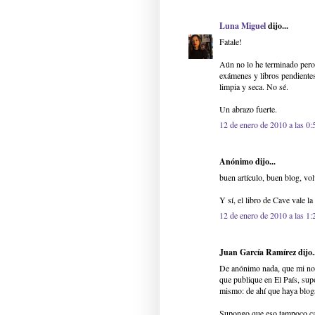
Luna Miguel
dijo...
Fatale!
Aún no lo he terminado pero
exámenes y libros pendientes
limpia y seca. No sé.
Un abrazo fuerte.
12 de enero de 2010 a las 0:
Anónimo dijo...
buen artículo, buen blog, vol
Y sí, el libro de Cave vale la
12 de enero de 2010 a las 1:
Juan García Ramírez dijo..
De anónimo nada, que mi nom
que publique en El País, sup
mismo: de ahí que haya blogs
Supongo que eso tampoco cam