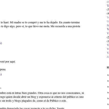
(1
T
(
(
T
U
 lo haré. Mi madre se lo compró y me lo ha dejado. En cuanto termine
Si
 te digo algo, pero sí, lo que llevo me mola. Me recuerda a una pistola
V
V
(
(
50
V
W
Ya
Zi
veré por aquí.
H
 pena.
25
.
bre está en letras bien grandes. Otra cosa es que no nos conozcamos, ni
ongo quien decide abrir un blog y exponerse al criterio del público es uno
 sin trolls y blogs plagados de, como el de Público o este.
bia demasiado las cosas respecto a lo ya dicho. Suerte.