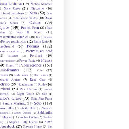
atalia Litvinova
(19)
Nichita Stanescu
Nick Cave
(21)
Nietzsche
(16)
)
Niza
(59)
ishiwaki Junzaburo
(3)
Olga
Olvido García Valdés
(10)
Óscar
rozco
(1)
Oxidao
(79)
arcía Sierra
(8)
ájaros
(149)
Patricio Pron
(23)
Paul
Peio H. Riaño
(11)
elan
(7)
ensamientos estériles
(40)
Pere Gimferrer
Perros románticos
(12)
Philip Roth
(3)
)
Poemas
(172)
layGround
(26)
Poetry is not dead
oesía masculina
(3)
38)
Portinari
(19)
Poliamor
(2)
Prensa
Power Paola
(6)
osnoventismo
(2)
69)
Publicaciones
(167)
Proust
(4)
unk-femmes
(112)
Pute
(27)
ynchon
(9)
Radu Vancu
(2)
Raúl Zurita
(1)
einaldo Arenas
(7)
René Char
(6)
etrato
(59)
Rikle
(26)
Riechmann
(4)
imbaud
(23)
Rita Chirian
(4)
Robert
Roger Wolfe
(5)
inghurst
(2)
Safo
(1)
ailor's Grave
(73)
Saint-John Perse
Sexo
(119)
Sandra Martínez
(14)
)
haron Olds
(7)
Sheila Heti
(3)
Shuntaro
Siddhartha
anikawa
(1)
Shuzo Oshimi
(2)
ukherjee
(11)
Sophie Collins
(6)
Stephen
Steve
Stephen Tully Dierks
(8)
ing
(1)
oggenbuck
(27)
Stewart Home
(5)
Sus