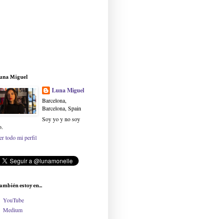
una Miguel
Luna Miguel
Barcelona,
Barcelona, Spain
Soy yo y no soy
o.
er todo mi perfil
ambién estoy en...
YouTube
Medium