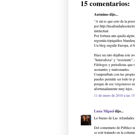
15 comentarios:
Anónimo dijo...
"A mí es que esto de la poes
por http://lasafinidadeselect
intelectual.
Por fortuna aún queda algún 
regomita tópiquillos blanden
Un blog engulle Europa, el b
Hace un rato dejaban este av
"heterodoxa" y "resistente",
Filólogos y periodistas que 
asonantes y malsonantes.
Compruébalo con tus propios 
puedes permitir ser todo lo p
porque de ese vergonzoso ni
afortunadamente muy lejos.
11 de enero de 2010 a las 15
Luna Miguel
dijo...
Lo bueno de Las Afinidades e
Del comentario de Público no
se esté tratando en la column