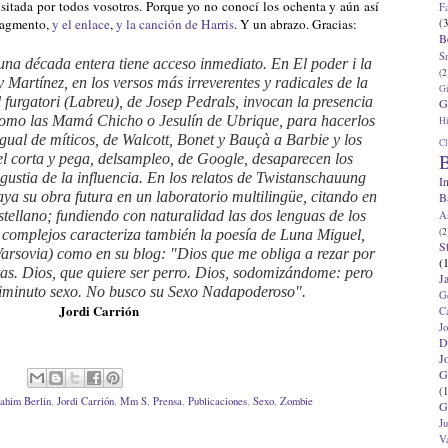
sitada por todos vosotros. Porque yo no conocí los ochenta y aún así
F
fragmento,
y el enlace
,
y la canción de Harris
. Y un abrazo. Gracias:
(3
B
S
una década entera tiene acceso inmediato. En El poder i la
(2
 y Martínez, en los versos más irreverentes y radicales de la
G
l furgatori (Labreu), de Josep Pedrals, invocan la presencia
G
 como las Mamá Chicho o Jesulín de Ubrique, para hacerlos
Hi
igual de míticos, de Walcott, Bonet y Bauçà a Barbie y los
Cl
B
el corta y pega, delsampleo, de Google, desaparecen los
gustia de la influencia. En los relatos de Twistanschauung
I
ya su obra futura en un laboratorio multilingüe, citando en
B
stellano; fundiendo con naturalidad las dos lenguas de los
A
(2
 complejos caracteriza también la poesía de Luna Miguel,
S
Varsovia) como en su blog: "Dios que me obliga a rezar por
(
tas. Dios, que quiere ser perro. Dios, sodomizándome: pero
J
diminuto sexo. No busco su Sexo Nadapoderoso".
G
Jordi Carrión
C
J
D
J
G
(1
rahim Berlin
,
Jordi Carrión
,
Mm S
,
Prensa
,
Publicaciones
,
Sexo
,
Zombie
G
J
V