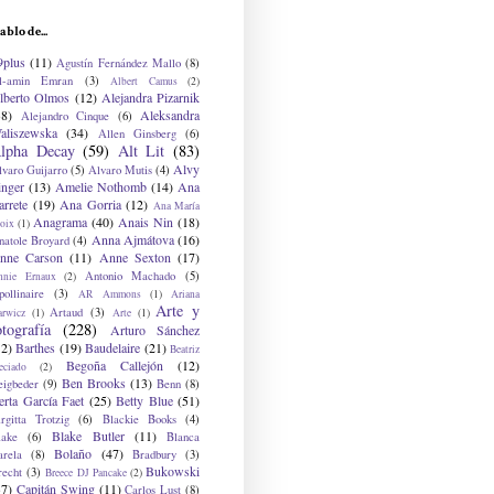
ablo de...
9plus
(11)
Agustín Fernández Mallo
(8)
l-amin Emran
(3)
Albert Camus
(2)
lberto Olmos
(12)
Alejandra Pizarnik
38)
Aleksandra
Alejandro Cinque
(6)
aliszewska
(34)
Allen Ginsberg
(6)
lpha Decay
(59)
Alt Lit
(83)
Alvy
lvaro Guijarro
(5)
Alvaro Mutis
(4)
inger
(13)
Amelie Nothomb
(14)
Ana
arrete
(19)
Ana Gorria
(12)
Ana María
Anagrama
(40)
Anais Nin
(18)
oix
(1)
Anna Ajmátova
(16)
natole Broyard
(4)
nne Carson
(11)
Anne Sexton
(17)
Antonio Machado
(5)
nnie Ernaux
(2)
ollinaire
(3)
AR Ammons
(1)
Ariana
Arte y
Artaud
(3)
arwicz
(1)
Arte
(1)
otografía
(228)
Arturo Sánchez
12)
Barthes
(19)
Baudelaire
(21)
Beatriz
Begoña Callejón
(12)
eciado
(2)
Ben Brooks
(13)
eigbeder
(9)
Benn
(8)
erta García Faet
(25)
Betty Blue
(51)
irgitta Trotzig
(6)
Blackie Books
(4)
Blake Butler
(11)
lake
(6)
Blanca
Bolaño
(47)
arela
(8)
Bradbury
(3)
Bukowski
recht
(3)
Breece DJ Pancake
(2)
37)
Capitán Swing
(11)
Carlos Lust
(8)