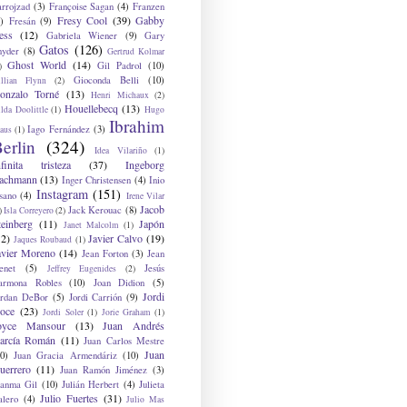
arrojzad
(3)
Françoise Sagan
(4)
Franzen
Fresy Cool
(39)
Gabby
)
Fresán
(9)
ess
(12)
Gabriela Wiener
(9)
Gary
Gatos
(126)
nyder
(8)
Gertrud Kolmar
Ghost World
(14)
Gil Padrol
(10)
)
Gioconda Belli
(10)
illian Flynn
(2)
onzalo Torné
(13)
Henri Michaux
(2)
Houellebecq
(13)
lda Doolittle
(1)
Hugo
Ibrahim
Iago Fernández
(3)
aus
(1)
erlin
(324)
Idea Vilariño
(1)
nfinita tristeza
(37)
Ingeborg
achmann
(13)
Inger Christensen
(4)
Inio
Instagram
(151)
sano
(4)
Irene Vilar
Jacob
Jack Kerouac
(8)
)
Isla Correyero
(2)
teinberg
(11)
Japón
Janet Malcolm
(1)
12)
Javier Calvo
(19)
Jaques Roubaud
(1)
avier Moreno
(14)
Jean Forton
(3)
Jean
enet
(5)
Jesús
Jeffrey Eugenides
(2)
armona Robles
(10)
Joan Didion
(5)
Jordi
ordan DeBor
(5)
Jordi Carrión
(9)
oce
(23)
Jordi Soler
(1)
Jorie Graham
(1)
oyce Mansour
(13)
Juan Andrés
arcía Román
(11)
Juan Carlos Mestre
Juan
0)
Juan Gracia Armendáriz
(10)
uerrero
(11)
Juan Ramón Jiménez
(3)
uanma Gil
(10)
Julián Herbert
(4)
Julieta
Julio Fuertes
(31)
alero
(4)
Julio Mas