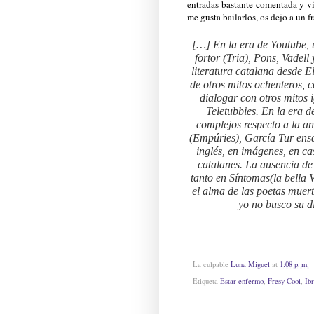
entradas bastante comentada y vi
me gusta bailarlos, os dejo a un 
[…] En la era de Youtube, 
fortor (Tria), Pons, Vadell
literatura catalana desde E
de otros mitos ochenteros,
dialogar con otros mitos 
Teletubbies. En la era d
complejos respecto a la an
(Empúries), García Tur ensa
inglés, en imágenes, en ca
catalanes. La ausencia de
tanto en Síntomas(la bella 
el alma de las poetas muer
yo no busco su 
La culpable
Luna Miguel
at
1:08 p. m.
Etiqueta
Estar enfermo
,
Fresy Cool
,
Ib