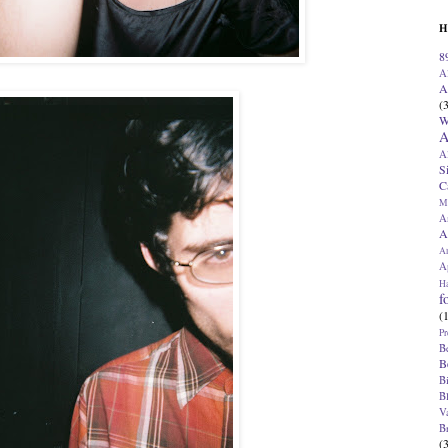
H
8
A
A
(
W
A
A
S
C
M
A
A
A
Ap
H
f
(
Pr
B
B
B
B
V
B
(