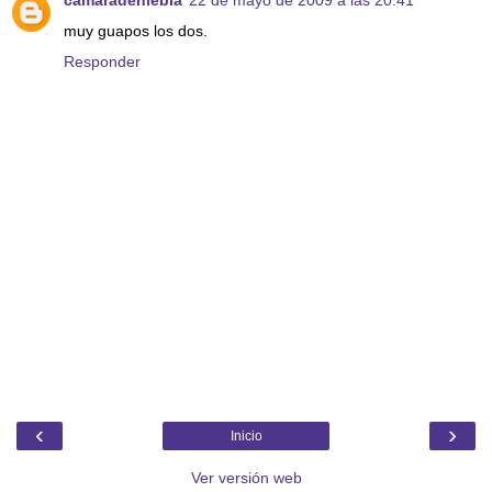
camaradeniebla
22 de mayo de 2009 a las 20:41
muy guapos los dos.
Responder
‹
›
Inicio
Ver versión web