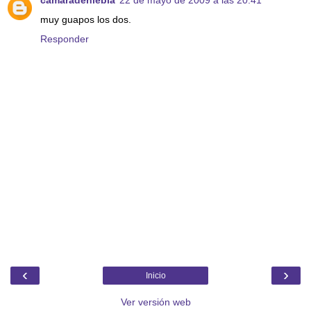
camaradeniebla
22 de mayo de 2009 a las 20:41
muy guapos los dos.
Responder
‹
›
Inicio
Ver versión web