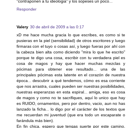
"contraponen a tu ideologia" y los sopeses un poco...
Responder
Valery
30 de abril de 2009 a las 0:17
xD me hace mucha gracia lo que escribes, es como si te
pusieras en la piel (sensibilidad) de otros escritores y luego
firmaras con el tuyo o cosas así, y luego fueras por ahí con
la cabeza bien alta como diciendo "mira lo que he escrito"
porque te digo una cosa, escribir con tu verdadera piel es
cosa de magos y hay que hacer muchas mezclas y
pócimas para obtener ese resultado... una de las
principales pócimas esta latente en el corazón de nuestra
época... descubrir a qué tendemos, cómo es esa corriente
que nos arrastra, cuales pueden ser nuestras posibilidades,
nuestras esperanzas en esta espiral... amiga, eso es cosa
de magos y como no te sacrifiques, aquí lo unico que hay
es RUIDO, ornamentos, pero por dentro, vacio, aun no has
lanzado la ficha... lo digo por el carácter de los textos que
me recuerdan mi juventud (que era todo un escaparate o
farándula más bien).
En fin chica, espero que tengas suerte por este camino,