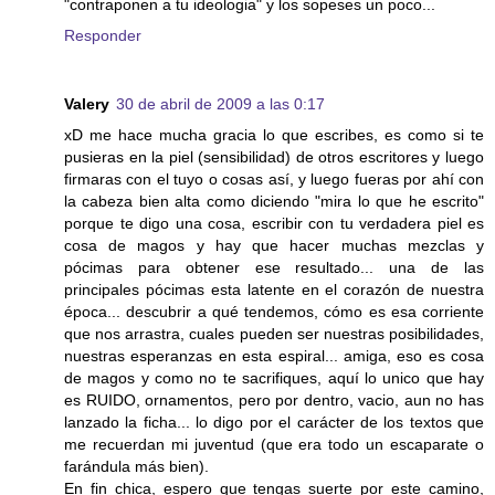
"contraponen a tu ideologia" y los sopeses un poco...
Responder
Valery
30 de abril de 2009 a las 0:17
xD me hace mucha gracia lo que escribes, es como si te
pusieras en la piel (sensibilidad) de otros escritores y luego
firmaras con el tuyo o cosas así, y luego fueras por ahí con
la cabeza bien alta como diciendo "mira lo que he escrito"
porque te digo una cosa, escribir con tu verdadera piel es
cosa de magos y hay que hacer muchas mezclas y
pócimas para obtener ese resultado... una de las
principales pócimas esta latente en el corazón de nuestra
época... descubrir a qué tendemos, cómo es esa corriente
que nos arrastra, cuales pueden ser nuestras posibilidades,
nuestras esperanzas en esta espiral... amiga, eso es cosa
de magos y como no te sacrifiques, aquí lo unico que hay
es RUIDO, ornamentos, pero por dentro, vacio, aun no has
lanzado la ficha... lo digo por el carácter de los textos que
me recuerdan mi juventud (que era todo un escaparate o
farándula más bien).
En fin chica, espero que tengas suerte por este camino,