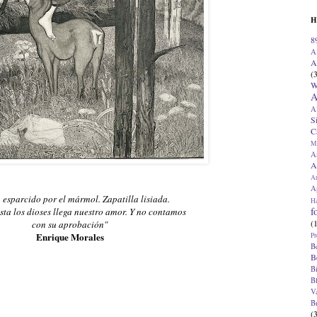
H
8
A
A
(
W
A
A
S
C
M
A
A
A
Ap
 esparcido por el mármol. Zapatilla lisiada.
H
f
sta los dioses llega nuestro amor. Y no contamos
(
con su aprobación"
Enrique Morales
Pr
B
B
B
B
V
B
(