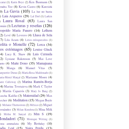
Ken Baumann
(3)
caraz
(1)
Karin Boye
(2)
endra Yee
(8)
Kevin Castro
(6)
Kureishi
La Gavia
(103)
0)
La luz no basta
Laia Arqueros
(29)
)
Lal Ded
(1)
Larkin
Laura Rosal
(63)
Laura San
)
Lecturas y reseñas
(126)
omán
(3)
eopoldo María Panero
(14)
Lethem
12)
Lhasa de Sela
Levé
(6)
Levrero
(4)
17)
Lila Azam
(4)
Lirios enloquecidos
(1)
olita o Monelle
(72)
Lorca
(34)
os estómagos
(65)
Louise Gluck
14)
Luis Cernuda
Lucy K. Shaw
(8)
12)
Lysiane Rakotoson
(5)
Mai Love
Maite Dono
(35)
Mamajuana
hoto
(4)
15)
Manga
(6)
Manuel Vilas
(5)
rguerite Duras
(2)
María Rosa Maldonado
(1)
Marianne Moore
(4)
ria-Mercè Marçal
(2)
Marina Ramón-Borja
arie Calloway
(2)
14)
Marina Tsvetaieva
(6)
Mark C Taylor
)
Martín Caparrós
(3)
Mary Jo Bang
(2)
Maternidad
(29)
ascha Kaléko
(3)
Max
Meditation
(15)
lecher
(6)
Megan Boyle
)
Miguel
Melanie Thernstrom
(2)
México
(2)
ernández
(3)
Mina Milk
Milan Kundera
(1)
Mm S
(19)
)
Mithu M. Sanyal
(1)
ondadori
(71)
Monique Witting
(1)
usa ammalata
(6)
My Birthday
(10)
adia Leal
(15)
Naira Perdu
(13)