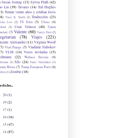
Susan Sontag
(13)
Sylvia Plath
(42)
)
ao Lin
(39)
Tavares
(14)
Ted Hughes
33)
Tenían veinte años y estaban locos
48)
Traducción
(23)
Tracy K. Smith
(2)
TS Eliot
(5)
Ulises
(4)
risha Low
(2)
Unai Velasco
(40)
Upton
mbral
(2)
Valente
(60)
nclair
(7)
Vanity Dust
(2)
egetarian
(78)
Viajes
(221)
icente Aleixandre
(11)
Virginia Woolf
27)
Vladimir Nabokov
Vlad Pojoga
(5)
17)
VLM
(14)
Voces invitadas
(15)
ollmann
(22)
Wallace Stevens
(4)
XIo
(24)
hitman
(1)
Yanis Varoufakis
(1)
nnis Ritsos
(7)
Young European Poets
(6)
Zombie
(18)
drou
(1)
e dicho...
20
(1)
►
19
(2)
►
17
(1)
►
16
(16)
►
15
(47)
►
14
(87)
►