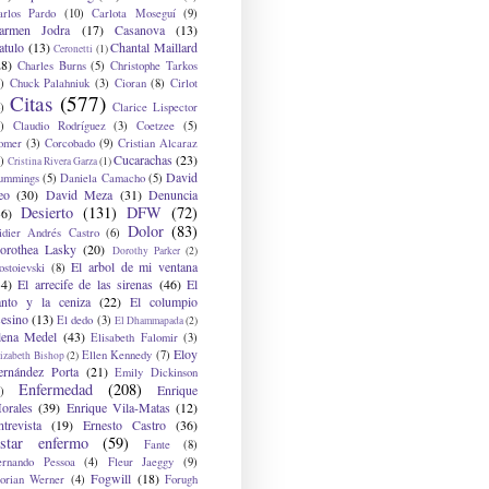
arlos Pardo
(10)
Carlota Moseguí
(9)
armen Jodra
(17)
Casanova
(13)
atulo
(13)
Chantal Maillard
Ceronetti
(1)
28)
Charles Burns
(5)
Christophe Tarkos
)
Chuck Palahniuk
(3)
Cioran
(8)
Cirlot
Citas
(577)
)
Clarice Lispector
)
Claudio Rodríguez
(3)
Coetzee
(5)
omer
(3)
Corcobado
(9)
Cristian Alcaraz
Cucarachas
(23)
)
Cristina Rivera Garza
(1)
David
ummings
(5)
Daniela Camacho
(5)
eo
(30)
David Meza
(31)
Denuncia
Desierto
(131)
DFW
(72)
36)
Dolor
(83)
idier Andrés Castro
(6)
orothea Lasky
(20)
Dorothy Parker
(2)
El arbol de mi ventana
ostoievski
(8)
34)
El arrecife de las sirenas
(46)
El
anto y la ceniza
(22)
El columpio
sesino
(13)
El dedo
(3)
El Dhammapada
(2)
lena Medel
(43)
Elisabeth Falomir
(3)
Eloy
Ellen Kennedy
(7)
izabeth Bishop
(2)
ernández Porta
(21)
Emily Dickinson
Enfermedad
(208)
Enrique
)
orales
(39)
Enrique Vila-Matas
(12)
ntrevista
(19)
Ernesto Castro
(36)
star enfermo
(59)
Fante
(8)
ernando Pessoa
(4)
Fleur Jaeggy
(9)
Fogwill
(18)
lorian Werner
(4)
Forugh