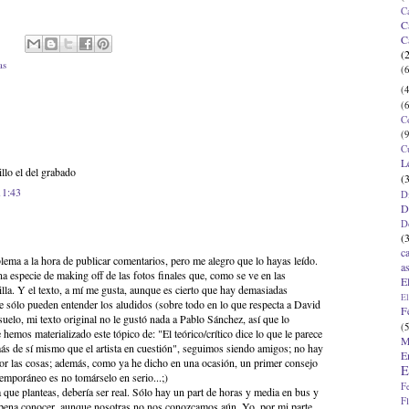
C
C
C
(
as
(6
(4
(6
C
(9
C
L
illo el del grabado
(
11:43
D
D
D
(
c
blema a la hora de publicar comentarios, pero me alegro que lo hayas leído.
a
na especie de making off de las fotos finales que, como se ve en las
E
illa. Y el texto, a mí me gusta, aunque es cierto que hay demasiadas
El
e sólo pueden entender los aludidos (sobre todo en lo que respecta a David
F
uelo, mi texto original no le gustó nada a Pablo Sánchez, así que lo
(5
emos materializado este tópico de: "El teórico/crítico dice lo que le parece
M
 más de sí mismo que el artista en cuestión", seguimos siendo amigos; no hay
E
 las cosas; además, como ya he dicho en una ocasión, un primer consejo
E
temporáneo es no tomárselo en serio...;)
F
 que planteas, debería ser real. Sólo hay un part de horas y media en bus y
F
 pena conocer, aunque nosotras no nos conozcamos aún. Yo, por mi parte