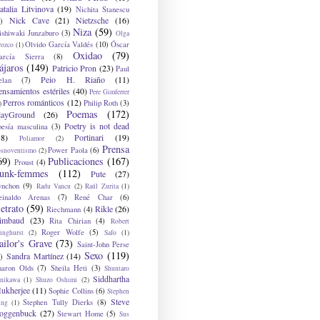
atalia Litvinova
(19)
Nichita Stanescu
Nick Cave
(21)
Nietzsche
(16)
)
Niza
(59)
ishiwaki Junzaburo
(3)
Olga
Olvido García Valdés
(10)
Óscar
rozco
(1)
Oxidao
(79)
arcía Sierra
(8)
ájaros
(149)
Patricio Pron
(23)
Paul
Peio H. Riaño
(11)
elan
(7)
ensamientos estériles
(40)
Pere Gimferrer
Perros románticos
(12)
Philip Roth
(3)
)
Poemas
(172)
layGround
(26)
Poetry is not dead
oesía masculina
(3)
38)
Portinari
(19)
Poliamor
(2)
Prensa
Power Paola
(6)
osnoventismo
(2)
69)
Publicaciones
(167)
Proust
(4)
unk-femmes
(112)
Pute
(27)
ynchon
(9)
Radu Vancu
(2)
Raúl Zurita
(1)
einaldo Arenas
(7)
René Char
(6)
etrato
(59)
Rikle
(26)
Riechmann
(4)
imbaud
(23)
Rita Chirian
(4)
Robert
Roger Wolfe
(5)
inghurst
(2)
Safo
(1)
ailor's Grave
(73)
Saint-John Perse
Sexo
(119)
Sandra Martínez
(14)
)
haron Olds
(7)
Sheila Heti
(3)
Shuntaro
Siddhartha
anikawa
(1)
Shuzo Oshimi
(2)
ukherjee
(11)
Sophie Collins
(6)
Stephen
Steve
Stephen Tully Dierks
(8)
ing
(1)
oggenbuck
(27)
Stewart Home
(5)
Sus