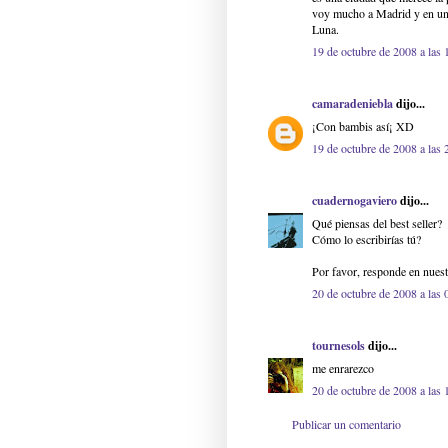
voy mucho a Madrid y en una
Luna.
19 de octubre de 2008 a las 
camaradeniebla
dijo...
¡Con bambis así¡ XD
19 de octubre de 2008 a las 
cuadernogaviero
dijo...
Qué piensas del best seller?
Cómo lo escribirías tú?
Por favor, responde en nuest
20 de octubre de 2008 a las 
tournesols
dijo...
me enrarezco
20 de octubre de 2008 a las 
Publicar un comentario