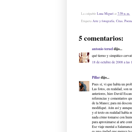
La culpable
Luna Miguel
at
7:59 p. m.
Etiqueta
Arte y fotografía
,
Citas
,
Poem
5 comentarios:
antonio teruel
dijo...
qué tierno y simpático cervat
18 de octubre de 2008 a las 
Pillar
dijo...
Pues sí, vi que había un pro
Las fotos, en realidad, son u
anteriores, hizo David Escan
referencias y comentarios qu
de la Mano); para mi descons
modifiqué. Aún así y aunque h
y el texto en realidad habla
nada cómo tomarse con humor
para aproximarse al arte con
Ese viaje mental a Salamanca
es una ciudad que merece la