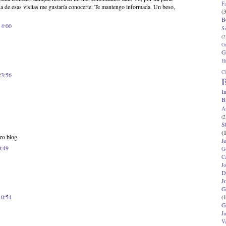
F
 de esas visitas me gustaría conocerte. Te mantengo informada. Un beso,
(3
B
14:00
S
(2
G
G
Hi
Cl
23:56
B
I
B
A
(2
S
(
ro blog.
J
0:49
G
C
J
D
J
G
10:54
(1
G
J
V