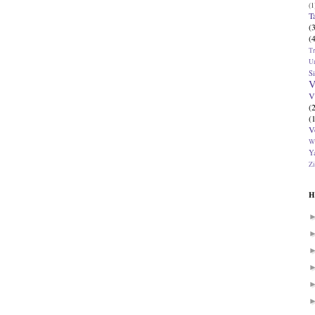
(1
T
(
(
T
U
Si
V
V
(
(
V
W
Ya
Zi
H