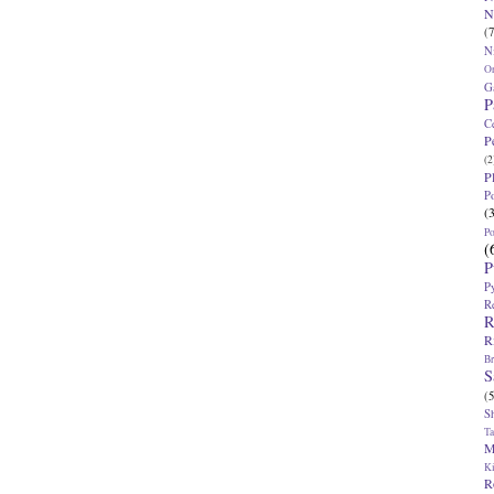
N
(7
N
O
G
P
C
P
(2
P
P
(
P
(
P
P
R
R
R
Br
S
(5
S
T
M
K
R