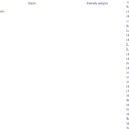
Al
Inicio
Entrada antigua
K
om)
(1
(8
(1
R
L
(
(
L
L
(
(
P
(
Ma
Ma
M
(
(3
M
B
(6
H
(6
M
M
N