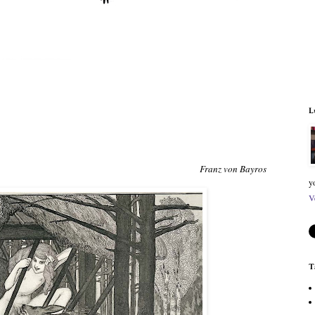
L
Franz von Bayros
y
V
T