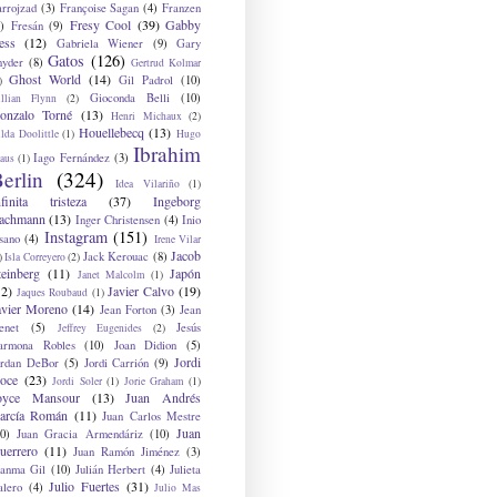
arrojzad
(3)
Françoise Sagan
(4)
Franzen
Fresy Cool
(39)
Gabby
)
Fresán
(9)
ess
(12)
Gabriela Wiener
(9)
Gary
Gatos
(126)
nyder
(8)
Gertrud Kolmar
Ghost World
(14)
Gil Padrol
(10)
)
Gioconda Belli
(10)
illian Flynn
(2)
onzalo Torné
(13)
Henri Michaux
(2)
Houellebecq
(13)
lda Doolittle
(1)
Hugo
Ibrahim
Iago Fernández
(3)
aus
(1)
erlin
(324)
Idea Vilariño
(1)
nfinita tristeza
(37)
Ingeborg
achmann
(13)
Inger Christensen
(4)
Inio
Instagram
(151)
sano
(4)
Irene Vilar
Jacob
Jack Kerouac
(8)
)
Isla Correyero
(2)
teinberg
(11)
Japón
Janet Malcolm
(1)
12)
Javier Calvo
(19)
Jaques Roubaud
(1)
avier Moreno
(14)
Jean Forton
(3)
Jean
enet
(5)
Jesús
Jeffrey Eugenides
(2)
armona Robles
(10)
Joan Didion
(5)
Jordi
ordan DeBor
(5)
Jordi Carrión
(9)
oce
(23)
Jordi Soler
(1)
Jorie Graham
(1)
oyce Mansour
(13)
Juan Andrés
arcía Román
(11)
Juan Carlos Mestre
Juan
0)
Juan Gracia Armendáriz
(10)
uerrero
(11)
Juan Ramón Jiménez
(3)
uanma Gil
(10)
Julián Herbert
(4)
Julieta
Julio Fuertes
(31)
alero
(4)
Julio Mas