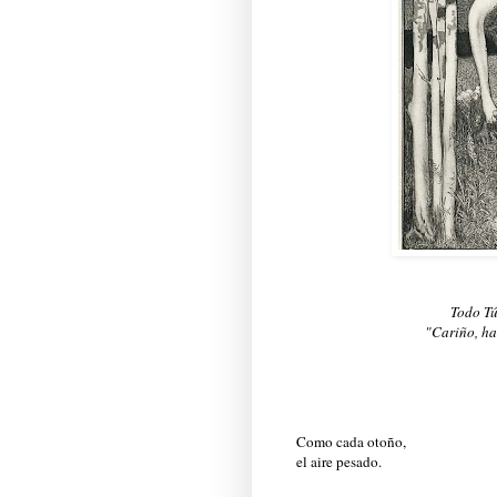
Todo Tú
"Cariño, ha
Como cada otoño,
el aire pesado.