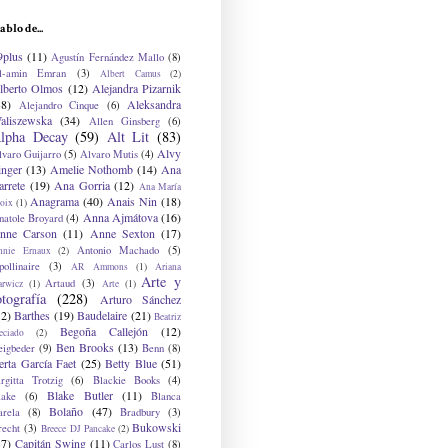
ablo de...
9plus
(11)
Agustín Fernández Mallo
(8)
l-amin Emran
(3)
Albert Camus
(2)
lberto Olmos
(12)
Alejandra Pizarnik
38)
Aleksandra
Alejandro Cinque
(6)
aliszewska
(34)
Allen Ginsberg
(6)
lpha Decay
(59)
Alt Lit
(83)
Alvy
lvaro Guijarro
(5)
Alvaro Mutis
(4)
inger
(13)
Amelie Nothomb
(14)
Ana
arrete
(19)
Ana Gorria
(12)
Ana María
Anagrama
(40)
Anais Nin
(18)
oix
(1)
Anna Ajmátova
(16)
natole Broyard
(4)
nne Carson
(11)
Anne Sexton
(17)
Antonio Machado
(5)
nnie Ernaux
(2)
ollinaire
(3)
AR Ammons
(1)
Ariana
Arte y
Artaud
(3)
arwicz
(1)
Arte
(1)
otografía
(228)
Arturo Sánchez
12)
Barthes
(19)
Baudelaire
(21)
Beatriz
Begoña Callejón
(12)
eciado
(2)
Ben Brooks
(13)
eigbeder
(9)
Benn
(8)
erta García Faet
(25)
Betty Blue
(51)
irgitta Trotzig
(6)
Blackie Books
(4)
Blake Butler
(11)
lake
(6)
Blanca
Bolaño
(47)
arela
(8)
Bradbury
(3)
Bukowski
recht
(3)
Breece DJ Pancake
(2)
37)
Capitán Swing
(11)
Carlos Lust
(8)