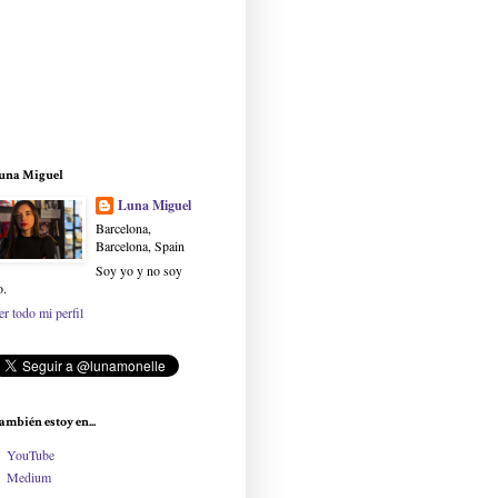
una Miguel
Luna Miguel
Barcelona,
Barcelona, Spain
Soy yo y no soy
o.
er todo mi perfil
ambién estoy en...
YouTube
Medium