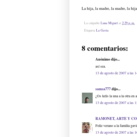
La hija, la madre, la madre, la hi
La culpable
Luna Miguel
at
2:29 p. m.
Etiqueta
La Gavia
8 comentarios:
Anónimo dijo...
así sea.
13 de agosto de 2007 a las 1
samsa777
dijo...
¿Os leéis la una a la otra en 
13 de agosto de 2007 a las 1
RAMONET, ARTE Y C
Feliz verano a la familia gavi
13 de agosto de 2007 a las 1