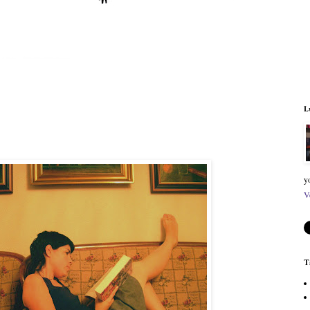
L
y
V
T