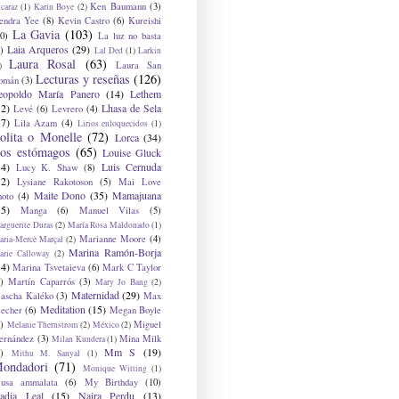
Ken Baumann
(3)
caraz
(1)
Karin Boye
(2)
endra Yee
(8)
Kevin Castro
(6)
Kureishi
La Gavia
(103)
0)
La luz no basta
Laia Arqueros
(29)
)
Lal Ded
(1)
Larkin
Laura Rosal
(63)
Laura San
)
Lecturas y reseñas
(126)
omán
(3)
eopoldo María Panero
(14)
Lethem
12)
Lhasa de Sela
Levé
(6)
Levrero
(4)
17)
Lila Azam
(4)
Lirios enloquecidos
(1)
olita o Monelle
(72)
Lorca
(34)
os estómagos
(65)
Louise Gluck
14)
Luis Cernuda
Lucy K. Shaw
(8)
12)
Lysiane Rakotoson
(5)
Mai Love
Maite Dono
(35)
Mamajuana
hoto
(4)
15)
Manga
(6)
Manuel Vilas
(5)
rguerite Duras
(2)
María Rosa Maldonado
(1)
Marianne Moore
(4)
ria-Mercè Marçal
(2)
Marina Ramón-Borja
arie Calloway
(2)
14)
Marina Tsvetaieva
(6)
Mark C Taylor
)
Martín Caparrós
(3)
Mary Jo Bang
(2)
Maternidad
(29)
ascha Kaléko
(3)
Max
Meditation
(15)
lecher
(6)
Megan Boyle
)
Miguel
Melanie Thernstrom
(2)
México
(2)
ernández
(3)
Mina Milk
Milan Kundera
(1)
Mm S
(19)
)
Mithu M. Sanyal
(1)
ondadori
(71)
Monique Witting
(1)
usa ammalata
(6)
My Birthday
(10)
adia Leal
(15)
Naira Perdu
(13)