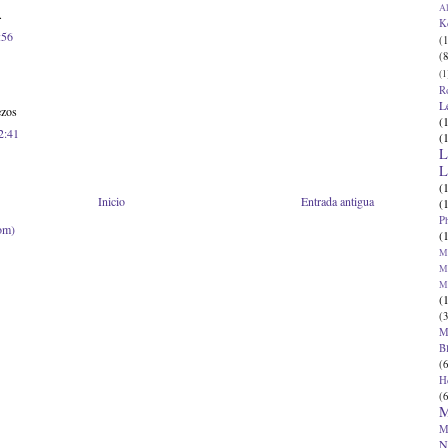
Al
.
K
:56
(1
(8
(1
R
L
ezos
(
2:41
(
L
L
(
Inicio
Entrada antigua
(
P
om)
(
Ma
Ma
M
(
(3
M
B
(6
H
(6
M
M
N