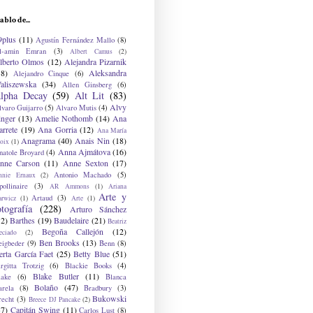
ablo de...
9plus
(11)
Agustín Fernández Mallo
(8)
l-amin Emran
(3)
Albert Camus
(2)
lberto Olmos
(12)
Alejandra Pizarnik
38)
Aleksandra
Alejandro Cinque
(6)
aliszewska
(34)
Allen Ginsberg
(6)
lpha Decay
(59)
Alt Lit
(83)
Alvy
lvaro Guijarro
(5)
Alvaro Mutis
(4)
inger
(13)
Amelie Nothomb
(14)
Ana
arrete
(19)
Ana Gorria
(12)
Ana María
Anagrama
(40)
Anais Nin
(18)
oix
(1)
Anna Ajmátova
(16)
natole Broyard
(4)
nne Carson
(11)
Anne Sexton
(17)
Antonio Machado
(5)
nnie Ernaux
(2)
ollinaire
(3)
AR Ammons
(1)
Ariana
Arte y
Artaud
(3)
arwicz
(1)
Arte
(1)
otografía
(228)
Arturo Sánchez
12)
Barthes
(19)
Baudelaire
(21)
Beatriz
Begoña Callejón
(12)
eciado
(2)
Ben Brooks
(13)
eigbeder
(9)
Benn
(8)
erta García Faet
(25)
Betty Blue
(51)
irgitta Trotzig
(6)
Blackie Books
(4)
Blake Butler
(11)
lake
(6)
Blanca
Bolaño
(47)
arela
(8)
Bradbury
(3)
Bukowski
recht
(3)
Breece DJ Pancake
(2)
37)
Capitán Swing
(11)
Carlos Lust
(8)