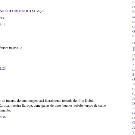
F
(3
ONSULTORIO SOCIAL
dijo...
B
S
era
(2
6:11
G
G
Hi
Cl
topos negros ;)
B
I
B
A
2:23
(2
S
(
J
G
C
J
 de tratarse de una imagen casi literalmente tomada del film Kebab
D
uropa, nuestra Europa, tiene ganas de unos buenos kebabs turcos de carne
J
imiento.
G
3:36
(1
G
J
V