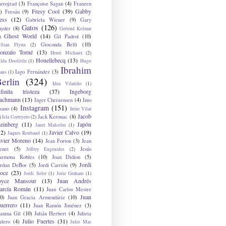
arrojzad
(3)
Françoise Sagan
(4)
Franzen
Fresy Cool
(39)
Gabby
)
Fresán
(9)
ess
(12)
Gabriela Wiener
(9)
Gary
Gatos
(126)
nyder
(8)
Gertrud Kolmar
Ghost World
(14)
Gil Padrol
(10)
)
Gioconda Belli
(10)
illian Flynn
(2)
onzalo Torné
(13)
Henri Michaux
(2)
Houellebecq
(13)
lda Doolittle
(1)
Hugo
Ibrahim
Iago Fernández
(3)
aus
(1)
erlin
(324)
Idea Vilariño
(1)
nfinita tristeza
(37)
Ingeborg
achmann
(13)
Inger Christensen
(4)
Inio
Instagram
(151)
sano
(4)
Irene Vilar
Jacob
Jack Kerouac
(8)
)
Isla Correyero
(2)
teinberg
(11)
Japón
Janet Malcolm
(1)
12)
Javier Calvo
(19)
Jaques Roubaud
(1)
avier Moreno
(14)
Jean Forton
(3)
Jean
enet
(5)
Jesús
Jeffrey Eugenides
(2)
armona Robles
(10)
Joan Didion
(5)
Jordi
ordan DeBor
(5)
Jordi Carrión
(9)
oce
(23)
Jordi Soler
(1)
Jorie Graham
(1)
oyce Mansour
(13)
Juan Andrés
arcía Román
(11)
Juan Carlos Mestre
Juan
0)
Juan Gracia Armendáriz
(10)
uerrero
(11)
Juan Ramón Jiménez
(3)
uanma Gil
(10)
Julián Herbert
(4)
Julieta
Julio Fuertes
(31)
alero
(4)
Julio Mas