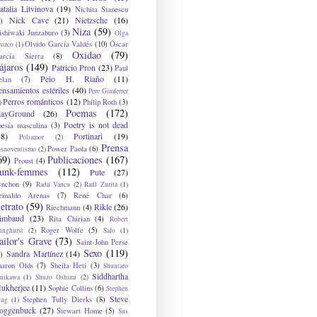
atalia Litvinova
(19)
Nichita Stanescu
Nick Cave
(21)
Nietzsche
(16)
)
Niza
(59)
ishiwaki Junzaburo
(3)
Olga
Olvido García Valdés
(10)
Óscar
rozco
(1)
Oxidao
(79)
arcía Sierra
(8)
ájaros
(149)
Patricio Pron
(23)
Paul
Peio H. Riaño
(11)
elan
(7)
ensamientos estériles
(40)
Pere Gimferrer
Perros románticos
(12)
Philip Roth
(3)
)
Poemas
(172)
layGround
(26)
Poetry is not dead
oesía masculina
(3)
38)
Portinari
(19)
Poliamor
(2)
Prensa
Power Paola
(6)
osnoventismo
(2)
69)
Publicaciones
(167)
Proust
(4)
unk-femmes
(112)
Pute
(27)
ynchon
(9)
Radu Vancu
(2)
Raúl Zurita
(1)
einaldo Arenas
(7)
René Char
(6)
etrato
(59)
Rikle
(26)
Riechmann
(4)
imbaud
(23)
Rita Chirian
(4)
Robert
Roger Wolfe
(5)
inghurst
(2)
Safo
(1)
ailor's Grave
(73)
Saint-John Perse
Sexo
(119)
Sandra Martínez
(14)
)
haron Olds
(7)
Sheila Heti
(3)
Shuntaro
Siddhartha
anikawa
(1)
Shuzo Oshimi
(2)
ukherjee
(11)
Sophie Collins
(6)
Stephen
Steve
Stephen Tully Dierks
(8)
ing
(1)
oggenbuck
(27)
Stewart Home
(5)
Sus