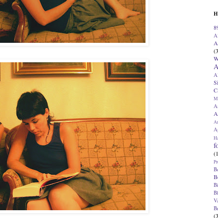
H
8
A
A
(
W
A
A
S
C
M
A
A
A
Ap
H
f
(
Pr
B
B
B
B
V
B
(