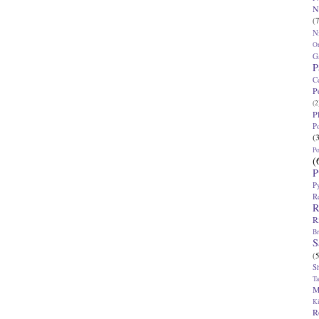
N
(7
N
O
G
P
C
P
(2
P
P
(
P
(
P
P
R
R
R
Br
S
(5
S
T
M
K
R