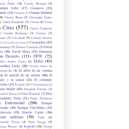
arlos Pardo
(10)
Carlota Moseguí
(9)
armen Jodra
(17)
Casanova
(13)
atulo
(13)
Chantal Maillard
Ceronetti
(1)
28)
Charles Burns
(5)
Christophe Tarkos
)
Chuck Palahniuk
(3)
Cioran
(8)
Cirlot
Citas
(577)
)
Clarice Lispector
)
Claudio Rodríguez
(3)
Coetzee
(5)
omer
(3)
Corcobado
(9)
Cristian Alcaraz
Cucarachas
(23)
)
Cristina Rivera Garza
(1)
David
ummings
(5)
Daniela Camacho
(5)
eo
(30)
David Meza
(31)
Denuncia
Desierto
(131)
DFW
(72)
36)
Dolor
(83)
idier Andrés Castro
(6)
orothea Lasky
(20)
Dorothy Parker
(2)
El arbol de mi ventana
ostoievski
(8)
34)
El arrecife de las sirenas
(46)
El
anto y la ceniza
(22)
El columpio
sesino
(13)
El dedo
(3)
El Dhammapada
(2)
lena Medel
(43)
Elisabeth Falomir
(3)
Eloy
Ellen Kennedy
(7)
izabeth Bishop
(2)
ernández Porta
(21)
Emily Dickinson
Enfermedad
(208)
Enrique
)
orales
(39)
Enrique Vila-Matas
(12)
ntrevista
(19)
Ernesto Castro
(36)
star enfermo
(59)
Fante
(8)
ernando Pessoa
(4)
Fleur Jaeggy
(9)
Fogwill
(18)
lorian Werner
(4)
Forugh