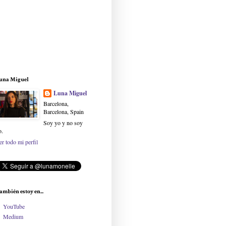
una Miguel
Luna Miguel
Barcelona,
Barcelona, Spain
Soy yo y no soy
o.
er todo mi perfil
ambién estoy en...
YouTube
Medium