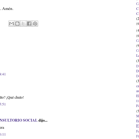
C
ja. Amén.
C
C
(
(6
(4
(6
C
(9
C
L
(
D
D
4:41
D
(
c
a
E
alto? ¡Qué chulo!
El
5:51
F
(5
M
ONSULTORIO SOCIAL
dijo...
E
E
era
F
6:11
F