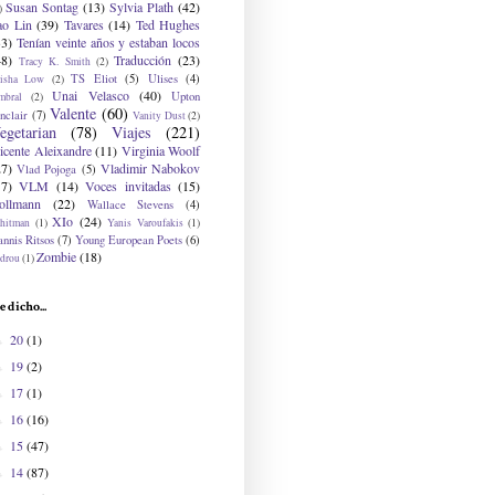
Susan Sontag
(13)
Sylvia Plath
(42)
)
ao Lin
(39)
Tavares
(14)
Ted Hughes
33)
Tenían veinte años y estaban locos
48)
Traducción
(23)
Tracy K. Smith
(2)
TS Eliot
(5)
Ulises
(4)
risha Low
(2)
Unai Velasco
(40)
Upton
mbral
(2)
Valente
(60)
nclair
(7)
Vanity Dust
(2)
egetarian
(78)
Viajes
(221)
icente Aleixandre
(11)
Virginia Woolf
27)
Vladimir Nabokov
Vlad Pojoga
(5)
17)
VLM
(14)
Voces invitadas
(15)
ollmann
(22)
Wallace Stevens
(4)
XIo
(24)
hitman
(1)
Yanis Varoufakis
(1)
nnis Ritsos
(7)
Young European Poets
(6)
Zombie
(18)
drou
(1)
e dicho...
20
(1)
►
19
(2)
►
17
(1)
►
16
(16)
►
15
(47)
►
14
(87)
►