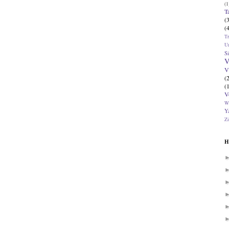
(1
T
(
(
T
U
Si
V
V
(
(
V
W
Ya
Zi
H