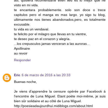
asi, quisiera recomendarte elfen lied es lo mejor que he
visto en mi vida.
te encantara probablemente. solo son doce o trece
capitulos pero el manga es mas largo. yo sigo tu blog,
ultimamente nos tienes abandonados,pero, es totalmente
excusable.
tu vida es un vendaval.
te felicito por el milagro que llevas en tu vientre,
te deseo paz en el corazon y alegria.
...los crepusculos jamas venceran a las auroras...
Apollinaire
au revoir
Responder
Eric
6 de marzo de 2016 a las 20:33
Buenas noche,
Je viens d'apprendre la censure opérée par Facebook à
l'encontre de Luna Miguel. Etant poète moi-même, je suis
bien sûr solidaire et au côté de Luna Miguel.
http://poesieadaujourdhui.midiblogs.com/about.html