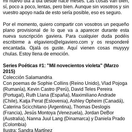
mi nuevo día a día desde hace meses. Las cosas van bien,
sí, poco a poco, lentas, pero bien. Aunque sin vosotros y sin
vuestro apoyo nada de esto sería posible, eso es seguro.
Por el momento, quiero compartir con vosotros un pequeño
plano provisional de lo que va a aparecer durante esta
nueva suscripción gaviera. Para cualquier duda podéis
escribirme a elgaviero@elgaviero.com y os responderé
encantada. Ojalá os guste. Aquí vienen cosas muyyyy
chulas. Estoy llena de emoción.
Series Poéticas #1: "Mil novecientos violeta" (Marzo
2015)
Colección Salamandria
​Con poemas de Sophie Collins (Reino Unido), Vlad Pojoga
(Rumanía), Kevin Castro (Perú), David Teles Pereira
(Portugal), Ruth Llana (España), Maximiliano Andrade
(Chile), Katja Perat (Eslovenia), Ashley Opheim (Canadá),
Caterina Scicchitano (Argentina), Thomas Deslogis
(Francia), Jesús Montoya (Venezuela), Jordan DeBor
(Australia), Nanna Juul Lang (Dinamarca) y Daniela Prado
(Colombia)​
Ilustra: Sandra Martínez