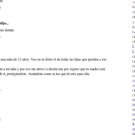
tú
Al
K
6
(1
(8
(1
dijo...
R
mo detalle.
L
(
1
(
L
L
(
a niña de 12 años. Veo en tu dolor el de todas las hijas que pierden a sus
(
P
ola a mi niña y por eso me atrevo a decirte ten por seguro que tu madre está
(
de ti, protegiéndote. Amándote como la luz que tú eres para ella.
Ma
Ma
M
1
(
(3
M
B
(6
H
1
(6
M
M
N