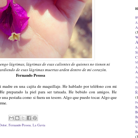
H
8
A
A
(
W
A
A
S
C
M
 tengo lágrimas, lágrimas de esas calientes de quienes no tienen ni
A
 ardiendo de esas lágrimas muertas arden dentro de mi corazón.
A
Fernando Pessoa
A
Ap
 madre en una cajita de maquillaje. He hablado por teléfono con mi
H
f
He preparado la piel para ser tatuada. He bebido con amigos. He
(
 una pestaña como si fuera un tesoro. Algo que puedo tocar. Algo que
arme.
Pr
B
B
B
B
Dolor
,
Fernando Pessoa
,
La Gavia
V
B
(