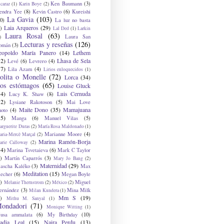
Ken Baumann
(3)
caraz
(1)
Karin Boye
(2)
endra Yee
(8)
Kevin Castro
(6)
Kureishi
La Gavia
(103)
0)
La luz no basta
Laia Arqueros
(29)
)
Lal Ded
(1)
Larkin
Laura Rosal
(63)
Laura San
)
Lecturas y reseñas
(126)
omán
(3)
eopoldo María Panero
(14)
Lethem
12)
Lhasa de Sela
Levé
(6)
Levrero
(4)
17)
Lila Azam
(4)
Lirios enloquecidos
(1)
olita o Monelle
(72)
Lorca
(34)
os estómagos
(65)
Louise Gluck
14)
Luis Cernuda
Lucy K. Shaw
(8)
12)
Lysiane Rakotoson
(5)
Mai Love
Maite Dono
(35)
Mamajuana
hoto
(4)
15)
Manga
(6)
Manuel Vilas
(5)
rguerite Duras
(2)
María Rosa Maldonado
(1)
Marianne Moore
(4)
ria-Mercè Marçal
(2)
Marina Ramón-Borja
arie Calloway
(2)
14)
Marina Tsvetaieva
(6)
Mark C Taylor
)
Martín Caparrós
(3)
Mary Jo Bang
(2)
Maternidad
(29)
ascha Kaléko
(3)
Max
Meditation
(15)
lecher
(6)
Megan Boyle
)
Miguel
Melanie Thernstrom
(2)
México
(2)
ernández
(3)
Mina Milk
Milan Kundera
(1)
Mm S
(19)
)
Mithu M. Sanyal
(1)
ondadori
(71)
Monique Witting
(1)
usa ammalata
(6)
My Birthday
(10)
adia Leal
(15)
Naira Perdu
(13)