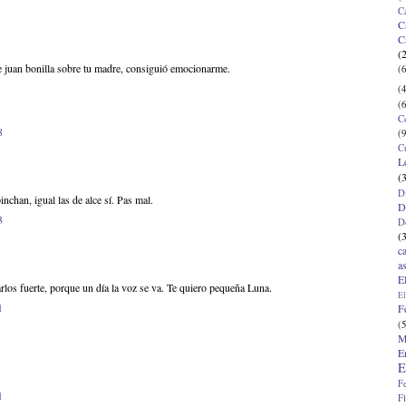
C
C
C
(
de juan bonilla sobre tu madre, consiguió emocionarme.
(6
(4
(6
C
8
(9
C
L
(
D
nchan, igual las de alce sí. Pas mal.
D
3
D
(
c
a
E
los fuerte, porque un día la voz se va. Te quiero pequeña Luna.
El
1
F
(5
M
E
E
F
1
F