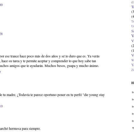
(1
00
T
(
(
T
U
Si
28
V
V
(
(
V
or ese trance hace poco más de dos años y sé lo duro que es. Ya verás
W
 hace su tarea y te permite aceptar y comprender lo que hoy sabe tan
Ya
muchos amigos que te ayudarán. Muchos besos, guapa y mucho ánimo.
Zi
7
H
e tu madre. ¿Todavía te parece oportuno poner en tu perfil "die young stay
10
archó hermosa para siempre.