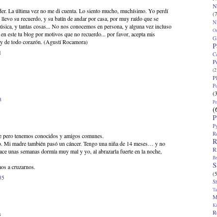
N
der. La última vez no me di cuenta. Lo siento mucho, muchísimo. Yo perdí
(7
llevo su recuerdo, y su batín de andar por casa, por muy raído que se
N
música, y tantas cosas... No nos conocemos en persona, y alguna vez incluso
O
 en este tu blog por motivos que no recuerdo... por favor, acepta mis
G
y de todo corazón. (Agustí Rocamora)
P
1
C
P
(2
P
P
(
3
P
(
P
P
R
e pero tenemos conocidos y amigos comunes.
R
o. Mi madre también pasó un cáncer. Tengo una niña de 14 meses… y no
R
ce unas semanas dormía muy mal y yo, al abrazarla fuerte en la noche,
Br
S
os a cruzarnos.
(5
35
S
T
M
K
R
s