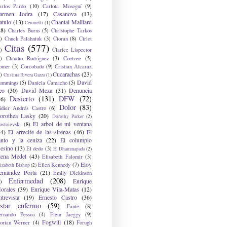
arlos Pardo
(10)
Carlota Moseguí
(9)
armen Jodra
(17)
Casanova
(13)
atulo
(13)
Chantal Maillard
Ceronetti
(1)
28)
Charles Burns
(5)
Christophe Tarkos
)
Chuck Palahniuk
(3)
Cioran
(8)
Cirlot
Citas
(577)
)
Clarice Lispector
)
Claudio Rodríguez
(3)
Coetzee
(5)
omer
(3)
Corcobado
(9)
Cristian Alcaraz
Cucarachas
(23)
)
Cristina Rivera Garza
(1)
David
ummings
(5)
Daniela Camacho
(5)
eo
(30)
David Meza
(31)
Denuncia
Desierto
(131)
DFW
(72)
36)
Dolor
(83)
idier Andrés Castro
(6)
orothea Lasky
(20)
Dorothy Parker
(2)
El arbol de mi ventana
ostoievski
(8)
34)
El arrecife de las sirenas
(46)
El
anto y la ceniza
(22)
El columpio
sesino
(13)
El dedo
(3)
El Dhammapada
(2)
lena Medel
(43)
Elisabeth Falomir
(3)
Eloy
Ellen Kennedy
(7)
izabeth Bishop
(2)
ernández Porta
(21)
Emily Dickinson
Enfermedad
(208)
Enrique
)
orales
(39)
Enrique Vila-Matas
(12)
ntrevista
(19)
Ernesto Castro
(36)
star enfermo
(59)
Fante
(8)
ernando Pessoa
(4)
Fleur Jaeggy
(9)
Fogwill
(18)
lorian Werner
(4)
Forugh