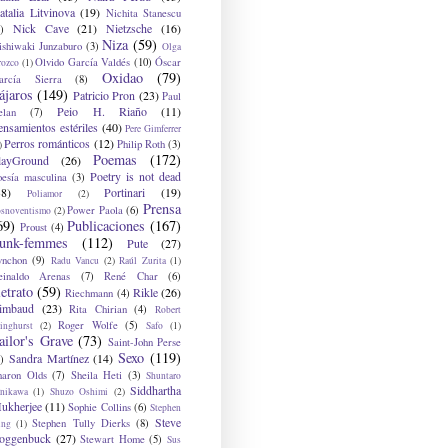
atalia Litvinova
(19)
Nichita Stanescu
Nick Cave
(21)
Nietzsche
(16)
)
Niza
(59)
ishiwaki Junzaburo
(3)
Olga
Olvido García Valdés
(10)
Óscar
rozco
(1)
Oxidao
(79)
arcía Sierra
(8)
ájaros
(149)
Patricio Pron
(23)
Paul
Peio H. Riaño
(11)
elan
(7)
ensamientos estériles
(40)
Pere Gimferrer
Perros románticos
(12)
Philip Roth
(3)
)
Poemas
(172)
layGround
(26)
Poetry is not dead
oesía masculina
(3)
38)
Portinari
(19)
Poliamor
(2)
Prensa
Power Paola
(6)
osnoventismo
(2)
69)
Publicaciones
(167)
Proust
(4)
unk-femmes
(112)
Pute
(27)
ynchon
(9)
Radu Vancu
(2)
Raúl Zurita
(1)
einaldo Arenas
(7)
René Char
(6)
etrato
(59)
Rikle
(26)
Riechmann
(4)
imbaud
(23)
Rita Chirian
(4)
Robert
Roger Wolfe
(5)
inghurst
(2)
Safo
(1)
ailor's Grave
(73)
Saint-John Perse
Sexo
(119)
Sandra Martínez
(14)
)
haron Olds
(7)
Sheila Heti
(3)
Shuntaro
Siddhartha
anikawa
(1)
Shuzo Oshimi
(2)
ukherjee
(11)
Sophie Collins
(6)
Stephen
Steve
Stephen Tully Dierks
(8)
ing
(1)
oggenbuck
(27)
Stewart Home
(5)
Sus