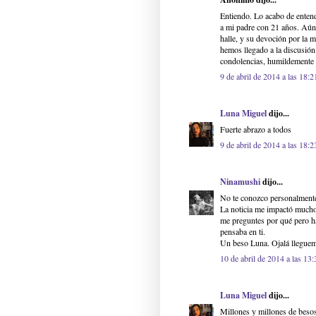
Entiendo. Lo acabo de enten
a mi padre con 21 años. Aún 
halle, y su devoción por la 
hemos llegado a la discusión
condolencias, humildemente 
9 de abril de 2014 a las 18:2
Luna Miguel
dijo...
Fuerte abrazo a todos
9 de abril de 2014 a las 18:2
Ninamushi
dijo...
No te conozco personalment
La noticia me impactó much
me preguntes por qué pero ha
pensaba en ti.
Un beso Luna. Ojalá lleguem
10 de abril de 2014 a las 13:
Luna Miguel
dijo...
Millones y millones de beso