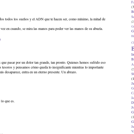
F
(3
B
S
idos todos los sueños y el ADN que te hacen ser, como mínimo, la mitad de
(2
G
vez en cuando, se mira las manos para poder ver las manos de su abuela.
G
Hi
7
Cl
B
I
B
 que pasar por un dolor tan grande, tan pronto. Quienes hemos sufrido eso
A
tesoros y pensamos cómo queda lo insignificante mientras lo importante
(2
más desaparece, entra en un eterno presente. Un abrazo.
S
(
J
G
C
J
 lo que es.
D
J
G
(1
G
J
V