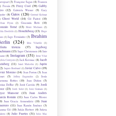
arrojzad
(3)
Françoise Sagan
(4)
Franzen
Fresy Cool
(39)
Gabby
)
Fresán
(9)
ess
(12)
Gabriela Wiener
(9)
Gary
Gatos
(126)
nyder
(8)
Gertrud Kolmar
Ghost World
(14)
Gil Padrol
(10)
)
Gioconda Belli
(10)
illian Flynn
(2)
onzalo Torné
(13)
Henri Michaux
(2)
Houellebecq
(13)
lda Doolittle
(1)
Hugo
Ibrahim
Iago Fernández
(3)
aus
(1)
erlin
(324)
Idea Vilariño
(1)
nfinita tristeza
(37)
Ingeborg
achmann
(13)
Inger Christensen
(4)
Inio
Instagram
(151)
sano
(4)
Irene Vilar
Jacob
Jack Kerouac
(8)
)
Isla Correyero
(2)
teinberg
(11)
Japón
Janet Malcolm
(1)
12)
Javier Calvo
(19)
Jaques Roubaud
(1)
avier Moreno
(14)
Jean Forton
(3)
Jean
enet
(5)
Jesús
Jeffrey Eugenides
(2)
armona Robles
(10)
Joan Didion
(5)
Jordi
ordan DeBor
(5)
Jordi Carrión
(9)
oce
(23)
Jordi Soler
(1)
Jorie Graham
(1)
oyce Mansour
(13)
Juan Andrés
arcía Román
(11)
Juan Carlos Mestre
Juan
0)
Juan Gracia Armendáriz
(10)
uerrero
(11)
Juan Ramón Jiménez
(3)
uanma Gil
(10)
Julián Herbert
(4)
Julieta
Julio Fuertes
(31)
alero
(4)
Julio Mas