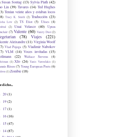
Susan Sontag
(13)
Sylvia Plath
(42)
)
ao Lin
(39)
Tavares
(14)
Ted Hughes
33)
Tenían veinte años y estaban locos
48)
Traducción
(23)
Tracy K. Smith
(2)
TS Eliot
(5)
Ulises
(4)
risha Low
(2)
Unai Velasco
(40)
Upton
mbral
(2)
Valente
(60)
nclair
(7)
Vanity Dust
(2)
egetarian
(78)
Viajes
(221)
icente Aleixandre
(11)
Virginia Woolf
27)
Vladimir Nabokov
Vlad Pojoga
(5)
17)
VLM
(14)
Voces invitadas
(15)
ollmann
(22)
Wallace Stevens
(4)
XIo
(24)
hitman
(1)
Yanis Varoufakis
(1)
nnis Ritsos
(7)
Young European Poets
(6)
Zombie
(18)
drou
(1)
e dicho...
20
(1)
►
19
(2)
►
17
(1)
►
16
(16)
►
15
(47)
►
14
(87)
▼
dic 2014
(10)