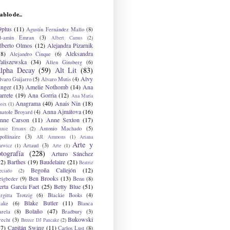
ablo de...
9plus
(11)
Agustín Fernández Mallo
(8)
l-amin Emran
(3)
Albert Camus
(2)
lberto Olmos
(12)
Alejandra Pizarnik
38)
Aleksandra
Alejandro Cinque
(6)
aliszewska
(34)
Allen Ginsberg
(6)
lpha Decay
(59)
Alt Lit
(83)
Alvy
lvaro Guijarro
(5)
Alvaro Mutis
(4)
inger
(13)
Amelie Nothomb
(14)
Ana
arrete
(19)
Ana Gorria
(12)
Ana María
Anagrama
(40)
Anais Nin
(18)
oix
(1)
Anna Ajmátova
(16)
natole Broyard
(4)
nne Carson
(11)
Anne Sexton
(17)
Antonio Machado
(5)
nnie Ernaux
(2)
ollinaire
(3)
AR Ammons
(1)
Ariana
Arte y
Artaud
(3)
arwicz
(1)
Arte
(1)
otografía
(228)
Arturo Sánchez
12)
Barthes
(19)
Baudelaire
(21)
Beatriz
Begoña Callejón
(12)
eciado
(2)
Ben Brooks
(13)
eigbeder
(9)
Benn
(8)
erta García Faet
(25)
Betty Blue
(51)
irgitta Trotzig
(6)
Blackie Books
(4)
Blake Butler
(11)
lake
(6)
Blanca
Bolaño
(47)
arela
(8)
Bradbury
(3)
Bukowski
recht
(3)
Breece DJ Pancake
(2)
37)
Capitán Swing
(11)
Carlos Lust
(8)