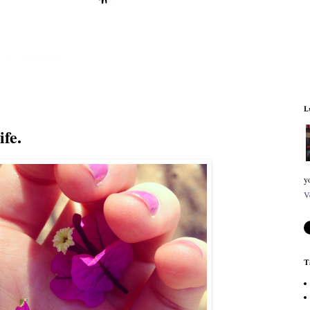
L
ife.
y
V
T