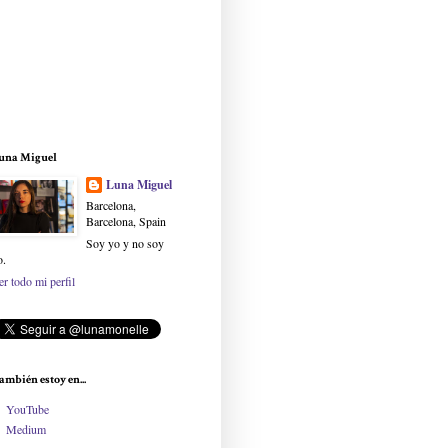
una Miguel
Luna Miguel
Barcelona,
Barcelona, Spain
Soy yo y no soy
o.
er todo mi perfil
ambién estoy en...
YouTube
Medium