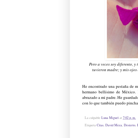
Pero a veces soy diferente, y
tuvieron madre; y mis ojos
He encontrado una pestaña de mi
hermano bellísimo de México. 
abrazado a mi padre. He guardado
con lo que también puedo pinch
La culpable
Luna Miguel
at
7:02 p. m.
Etiqueta
Citas
,
David Meza
,
Desierto
,