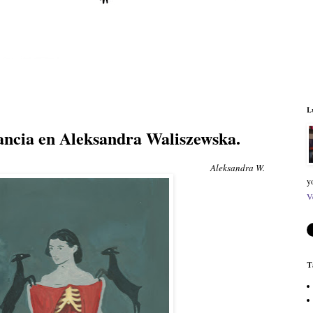
L
gancia en Aleksandra Waliszewska.
Aleksandra W.
y
V
T