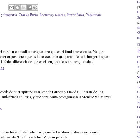
F
(3
B
 y fotografía
,
Charles Burns
,
Lecturas y reseñas
,
Power Paola
,
Vegetarian
S
(2
G
G
Hi
Cl
B
iones tan contradictorias que creo que en el fondo me encanta. Ya que
nterior post, creo que es justo eso, creo que para mí es a la imagen lo que
I
n la única diferencia de que en el sengundo caso no tengo dudas.
B
A
:32
(2
S
(
J
corde de ti: "Capitaine Ecarlate" de Guibert y David B. Se trata de una
G
ta, ambientada en Paris, y que tiene como protagonistas a Monelle y a Marcel
C
J
D
07
J
G
(1
G
enos se hacen malas peliculas y que de los libros malos salen buenas
J
 el caso de "El club de la lucha", gran pelicula.
V