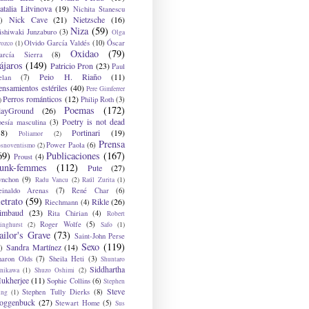
atalia Litvinova
(19)
Nichita Stanescu
Nick Cave
(21)
Nietzsche
(16)
)
Niza
(59)
ishiwaki Junzaburo
(3)
Olga
Olvido García Valdés
(10)
Óscar
rozco
(1)
Oxidao
(79)
arcía Sierra
(8)
ájaros
(149)
Patricio Pron
(23)
Paul
Peio H. Riaño
(11)
elan
(7)
ensamientos estériles
(40)
Pere Gimferrer
Perros románticos
(12)
Philip Roth
(3)
)
Poemas
(172)
layGround
(26)
Poetry is not dead
oesía masculina
(3)
38)
Portinari
(19)
Poliamor
(2)
Prensa
Power Paola
(6)
osnoventismo
(2)
69)
Publicaciones
(167)
Proust
(4)
unk-femmes
(112)
Pute
(27)
ynchon
(9)
Radu Vancu
(2)
Raúl Zurita
(1)
einaldo Arenas
(7)
René Char
(6)
etrato
(59)
Rikle
(26)
Riechmann
(4)
imbaud
(23)
Rita Chirian
(4)
Robert
Roger Wolfe
(5)
inghurst
(2)
Safo
(1)
ailor's Grave
(73)
Saint-John Perse
Sexo
(119)
Sandra Martínez
(14)
)
haron Olds
(7)
Sheila Heti
(3)
Shuntaro
Siddhartha
anikawa
(1)
Shuzo Oshimi
(2)
ukherjee
(11)
Sophie Collins
(6)
Stephen
Steve
Stephen Tully Dierks
(8)
ing
(1)
oggenbuck
(27)
Stewart Home
(5)
Sus