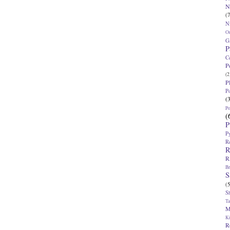
N
(7
N
O
G
P
C
P
(2
P
P
(
P
(
P
P
R
R
R
Br
S
(5
S
T
M
K
R