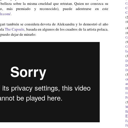
 belleza sobre la misma crueldad que retratan. Quien no conozca su
C
C
rto, más premiado y reconocido), puede adentrarse en este
C
lr.com/
.
(
(6
gari también se considera devota de Aleksandra y lo demostró el año
(4
cula
The Capsule
, basada en algunos de los cuadros de la artista polaca.
(6
o puedo dejar de mirarlo:
C
(9
C
L
(
D
D
D
(
c
a
E
El
F
(5
M
E
E
F
F