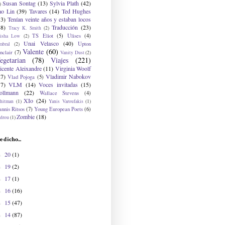
Susan Sontag
(13)
Sylvia Plath
(42)
)
ao Lin
(39)
Tavares
(14)
Ted Hughes
33)
Tenían veinte años y estaban locos
48)
Traducción
(23)
Tracy K. Smith
(2)
TS Eliot
(5)
Ulises
(4)
risha Low
(2)
Unai Velasco
(40)
Upton
mbral
(2)
Valente
(60)
nclair
(7)
Vanity Dust
(2)
egetarian
(78)
Viajes
(221)
icente Aleixandre
(11)
Virginia Woolf
27)
Vladimir Nabokov
Vlad Pojoga
(5)
17)
VLM
(14)
Voces invitadas
(15)
ollmann
(22)
Wallace Stevens
(4)
XIo
(24)
hitman
(1)
Yanis Varoufakis
(1)
nnis Ritsos
(7)
Young European Poets
(6)
Zombie
(18)
drou
(1)
e dicho...
20
(1)
►
19
(2)
►
17
(1)
►
16
(16)
►
15
(47)
►
14
(87)
►