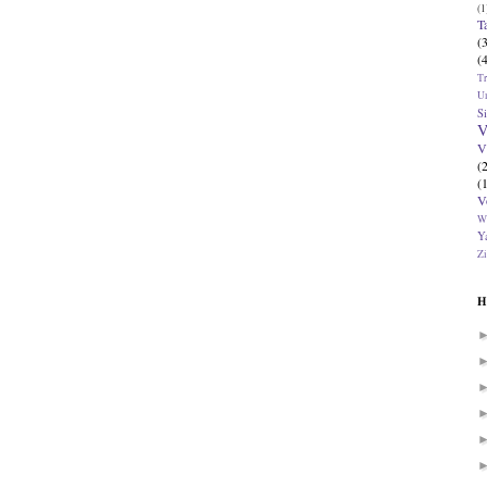
(1
T
(
(
T
U
Si
V
V
(
(
V
W
Ya
Zi
H