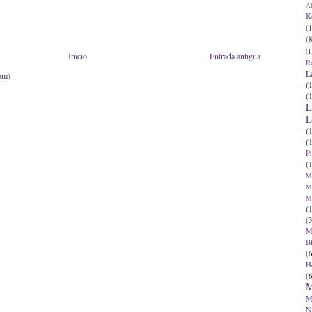
Al
K
(1
(8
(1
Inicio
Entrada antigua
R
L
om)
(
(
L
L
(
(
P
(
Ma
Ma
M
(
(3
M
B
(6
H
(6
M
M
N