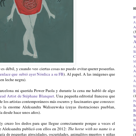
H
8
A
A
(
W
A
A
S
C
M
A
es débil, y cuando veo ciertas cosas no puedo evitar querer poseerlas.
A
 enlace que subió ayer Nórdica a su FB
). Al papel. A las imágenes que
A
 en leche negra).
Ap
H
f
rcelona mi querida Power Paola y durante la cena me habló de algo
(
ad Artist de Stéphane Blanquet
. Una pequeña editorial francesa que
de los artistas contemporáneos más oscuros y fascinantes que conozco:
Pr
B
o la enorme Aleksandra Waliszewska (cuyas ilustraciones pueblan,
B
ida desde hace unos años).
B
B
y cruzo los dedos para que llegue correctamente porque a veces el
V
que Aleksandra publicó con ellos en 2012:
The horse with no name is a
B
ogía de pequeñas atrocidades, oscuridades, animalitos muertos y niñas
(