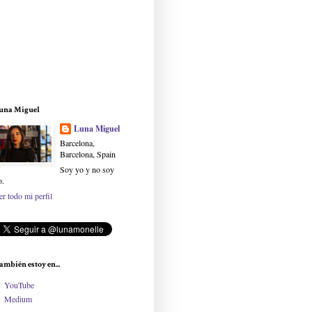
una Miguel
Luna Miguel
Barcelona,
Barcelona, Spain
Soy yo y no soy
o.
er todo mi perfil
ambién estoy en...
YouTube
Medium