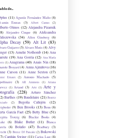
ablo de...
9plus
(11)
Agustín Fernández Mallo
(8)
l-amin Emran
(3)
Albert Camus
(2)
lberto Olmos
(12)
Alejandra Pizarnik
38)
Aleksandra
Alejandro Cinque
(6)
aliszewska
(34)
Allen Ginsberg
(6)
lpha Decay
(59)
Alt Lit
(83)
Alvy
lvaro Guijarro
(5)
Alvaro Mutis
(4)
inger
(13)
Amelie Nothomb
(14)
Ana
arrete
(19)
Ana Gorria
(12)
Ana María
Anagrama
(40)
Anais Nin
(18)
oix
(1)
Anna Ajmátova
(16)
natole Broyard
(4)
nne Carson
(11)
Anne Sexton
(17)
Antonio Machado
(5)
nnie Ernaux
(2)
ollinaire
(3)
AR Ammons
(1)
Ariana
Arte y
Artaud
(3)
arwicz
(1)
Arte
(1)
otografía
(228)
Arturo Sánchez
12)
Barthes
(19)
Baudelaire
(21)
Beatriz
Begoña Callejón
(12)
eciado
(2)
Ben Brooks
(13)
eigbeder
(9)
Benn
(8)
erta García Faet
(25)
Betty Blue
(51)
irgitta Trotzig
(6)
Blackie Books
(4)
Blake Butler
(11)
lake
(6)
Blanca
Bolaño
(47)
arela
(8)
Bradbury
(3)
Bukowski
recht
(3)
Breece DJ Pancake
(2)
37)
Capitán Swing
(11)
Carlos Lust
(8)