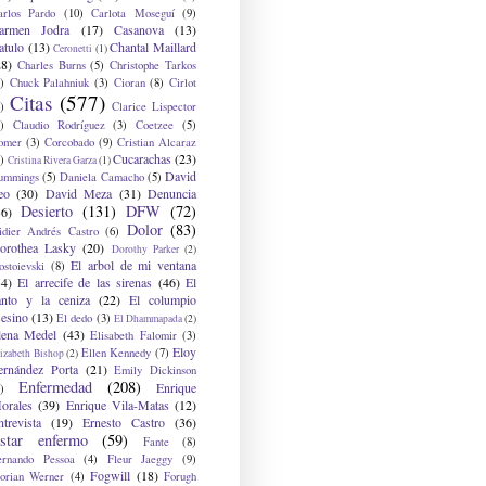
arlos Pardo
(10)
Carlota Moseguí
(9)
armen Jodra
(17)
Casanova
(13)
atulo
(13)
Chantal Maillard
Ceronetti
(1)
28)
Charles Burns
(5)
Christophe Tarkos
)
Chuck Palahniuk
(3)
Cioran
(8)
Cirlot
Citas
(577)
)
Clarice Lispector
)
Claudio Rodríguez
(3)
Coetzee
(5)
omer
(3)
Corcobado
(9)
Cristian Alcaraz
Cucarachas
(23)
)
Cristina Rivera Garza
(1)
David
ummings
(5)
Daniela Camacho
(5)
eo
(30)
David Meza
(31)
Denuncia
Desierto
(131)
DFW
(72)
36)
Dolor
(83)
idier Andrés Castro
(6)
orothea Lasky
(20)
Dorothy Parker
(2)
El arbol de mi ventana
ostoievski
(8)
34)
El arrecife de las sirenas
(46)
El
anto y la ceniza
(22)
El columpio
sesino
(13)
El dedo
(3)
El Dhammapada
(2)
lena Medel
(43)
Elisabeth Falomir
(3)
Eloy
Ellen Kennedy
(7)
izabeth Bishop
(2)
ernández Porta
(21)
Emily Dickinson
Enfermedad
(208)
Enrique
)
orales
(39)
Enrique Vila-Matas
(12)
ntrevista
(19)
Ernesto Castro
(36)
star enfermo
(59)
Fante
(8)
ernando Pessoa
(4)
Fleur Jaeggy
(9)
Fogwill
(18)
lorian Werner
(4)
Forugh