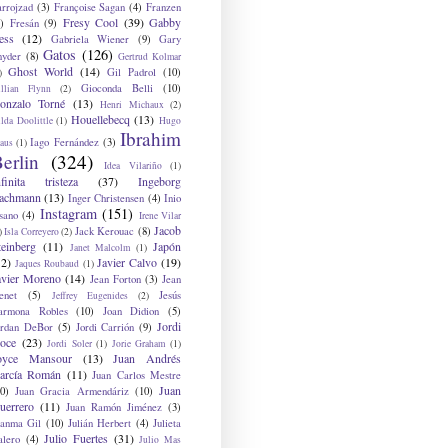
arrojzad
(3)
Françoise Sagan
(4)
Franzen
Fresy Cool
(39)
Gabby
)
Fresán
(9)
ess
(12)
Gabriela Wiener
(9)
Gary
Gatos
(126)
nyder
(8)
Gertrud Kolmar
Ghost World
(14)
Gil Padrol
(10)
)
Gioconda Belli
(10)
illian Flynn
(2)
onzalo Torné
(13)
Henri Michaux
(2)
Houellebecq
(13)
lda Doolittle
(1)
Hugo
Ibrahim
Iago Fernández
(3)
aus
(1)
erlin
(324)
Idea Vilariño
(1)
nfinita tristeza
(37)
Ingeborg
achmann
(13)
Inger Christensen
(4)
Inio
Instagram
(151)
sano
(4)
Irene Vilar
Jacob
Jack Kerouac
(8)
)
Isla Correyero
(2)
teinberg
(11)
Japón
Janet Malcolm
(1)
12)
Javier Calvo
(19)
Jaques Roubaud
(1)
avier Moreno
(14)
Jean Forton
(3)
Jean
enet
(5)
Jesús
Jeffrey Eugenides
(2)
armona Robles
(10)
Joan Didion
(5)
Jordi
ordan DeBor
(5)
Jordi Carrión
(9)
oce
(23)
Jordi Soler
(1)
Jorie Graham
(1)
oyce Mansour
(13)
Juan Andrés
arcía Román
(11)
Juan Carlos Mestre
Juan
0)
Juan Gracia Armendáriz
(10)
uerrero
(11)
Juan Ramón Jiménez
(3)
uanma Gil
(10)
Julián Herbert
(4)
Julieta
Julio Fuertes
(31)
alero
(4)
Julio Mas