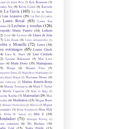
Ken Baumann
(3)
caraz
(1)
Karin Boye
(2)
endra Yee
(8)
Kevin Castro
(6)
Kureishi
La Gavia
(103)
0)
La luz no basta
Laia Arqueros
(29)
)
Lal Ded
(1)
Larkin
Laura Rosal
(63)
Laura San
)
Lecturas y reseñas
(126)
omán
(3)
eopoldo María Panero
(14)
Lethem
12)
Lhasa de Sela
Levé
(6)
Levrero
(4)
17)
Lila Azam
(4)
Lirios enloquecidos
(1)
olita o Monelle
(72)
Lorca
(34)
os estómagos
(65)
Louise Gluck
14)
Luis Cernuda
Lucy K. Shaw
(8)
12)
Lysiane Rakotoson
(5)
Mai Love
Maite Dono
(35)
Mamajuana
hoto
(4)
15)
Manga
(6)
Manuel Vilas
(5)
rguerite Duras
(2)
María Rosa Maldonado
(1)
Marianne Moore
(4)
ria-Mercè Marçal
(2)
Marina Ramón-Borja
arie Calloway
(2)
14)
Marina Tsvetaieva
(6)
Mark C Taylor
)
Martín Caparrós
(3)
Mary Jo Bang
(2)
Maternidad
(29)
ascha Kaléko
(3)
Max
Meditation
(15)
lecher
(6)
Megan Boyle
)
Miguel
Melanie Thernstrom
(2)
México
(2)
ernández
(3)
Mina Milk
Milan Kundera
(1)
Mm S
(19)
)
Mithu M. Sanyal
(1)
ondadori
(71)
Monique Witting
(1)
usa ammalata
(6)
My Birthday
(10)
adia Leal
(15)
Naira Perdu
(13)