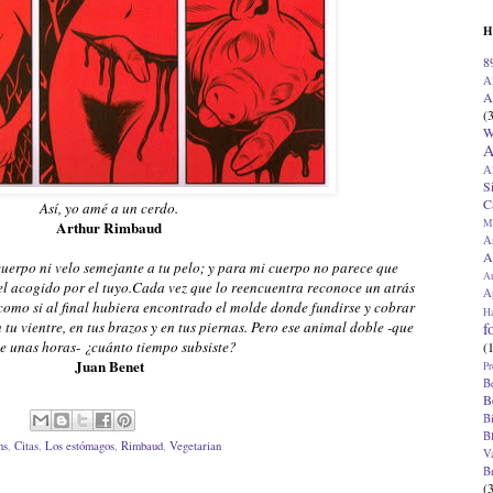
H
8
A
A
(
W
A
A
S
C
Así, yo amé a un cerdo.
M
Arthur Rimbaud
A
A
cuerpo ni velo semejante a tu pelo; y para mi cuerpo no parece que
A
el acogido por el tuyo.Cada vez que lo reencuentra reconoce un atrás
Ap
, como si al final hubiera encontrado el molde donde fundirse y cobrar
H
tu vientre, en tus brazos y en tus piernas. Pero ese animal doble -que
f
ve unas horas- ¿cuánto tiempo subsiste?
(
Juan Benet
Pr
B
B
B
B
ns
,
Citas
,
Los estómagos
,
Rimbaud
,
Vegetarian
V
B
(