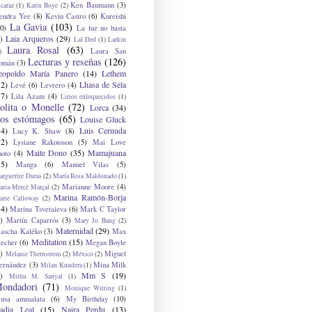
Ken Baumann
(3)
caraz
(1)
Karin Boye
(2)
endra Yee
(8)
Kevin Castro
(6)
Kureishi
La Gavia
(103)
0)
La luz no basta
Laia Arqueros
(29)
)
Lal Ded
(1)
Larkin
Laura Rosal
(63)
Laura San
)
Lecturas y reseñas
(126)
omán
(3)
eopoldo María Panero
(14)
Lethem
12)
Lhasa de Sela
Levé
(6)
Levrero
(4)
17)
Lila Azam
(4)
Lirios enloquecidos
(1)
olita o Monelle
(72)
Lorca
(34)
os estómagos
(65)
Louise Gluck
14)
Luis Cernuda
Lucy K. Shaw
(8)
12)
Lysiane Rakotoson
(5)
Mai Love
Maite Dono
(35)
Mamajuana
hoto
(4)
15)
Manga
(6)
Manuel Vilas
(5)
rguerite Duras
(2)
María Rosa Maldonado
(1)
Marianne Moore
(4)
ria-Mercè Marçal
(2)
Marina Ramón-Borja
arie Calloway
(2)
14)
Marina Tsvetaieva
(6)
Mark C Taylor
)
Martín Caparrós
(3)
Mary Jo Bang
(2)
Maternidad
(29)
ascha Kaléko
(3)
Max
Meditation
(15)
lecher
(6)
Megan Boyle
)
Miguel
Melanie Thernstrom
(2)
México
(2)
ernández
(3)
Mina Milk
Milan Kundera
(1)
Mm S
(19)
)
Mithu M. Sanyal
(1)
ondadori
(71)
Monique Witting
(1)
usa ammalata
(6)
My Birthday
(10)
adia Leal
(15)
Naira Perdu
(13)