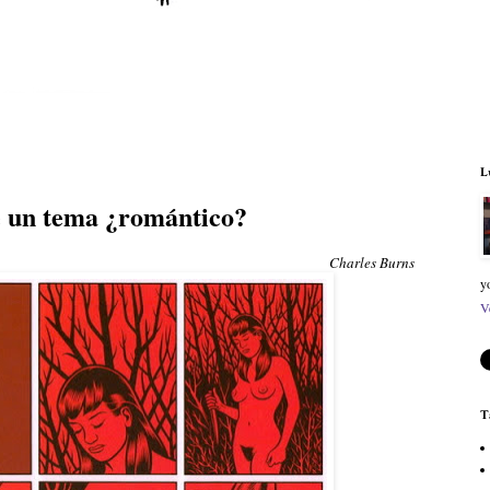
L
e un tema ¿romántico?
Charles Burns
y
V
T