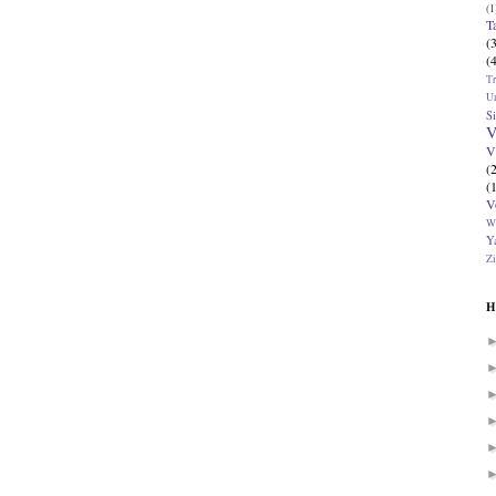
(1
T
(
(
T
U
Si
V
V
(
(
V
W
Ya
Zi
H