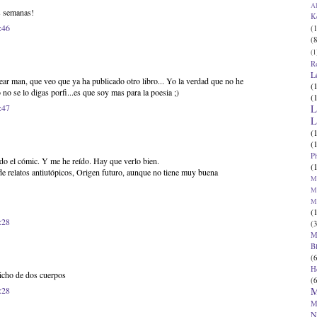
Al
es semanas!
K
:46
(1
(8
(1
R
L
r man, que veo que ya ha publicado otro libro... Yo la verdad que no he
(
 no se lo digas porfi...es que soy mas para la poesia ;)
(
L
:47
L
(
(
P
o el cómic. Y me he reído. Hay que verlo bien.
(
e relatos antiutópicos, Origen futuro, aunque no tiene muy buena
Ma
Ma
M
(
:28
(3
M
B
(6
H
dicho de dos cuerpos
(6
M
:28
M
N