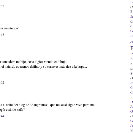
F
:35
(3
B
S
(2
G
ma romántico"
G
:45
Hi
Cl
B
I
B
 consideré mi hijo, cosa lógica viendo el dibujo.
A
 el natural, es menos dañino y su carne es más rica a la larga...
(2
S
(
:02
J
G
C
J
D
da al rollo del blog de "Sangrantes", que no sé si sigue vivo pero me
J
ogía cuándo salía?
G
:44
(1
G
J
V