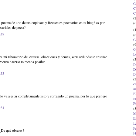
C
C
C
(
n poema de uno de tus copiosos y frecuentes poemarios en tu blog? es por
(6
sariales de poeta?
(4
:49
(6
C
(9
C
L
es mi laboratorio de lecturas, obsesiones y demás, sería redundante enseñar
(
procuro hacerlo lo menos posible
D
D
:33
D
(
c
a
E
do va a estar completamente listo y corregido un poema, por lo que prefiero
El
F
:34
(5
M
E
E
F
 ¿De qué obra es?
F