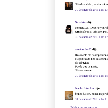
Si todo va bien, en dos o tr
30 de enero de 2013 a las 13
Sunshine
dijo...
contratuLATIONS to your dea
terminado ni el primero, pero
30 de enero de 2013 a las 17
aleskander62
dijo...
Realmente me ha impresionad
He publicado una colección d
distribución.
Puede que os guste.
Si se encuentra.
30 de enero de 2013 a las 18
Nacho Sánchez
dijo...
bonita fusión, nunca mejor 
31 de enero de 2013 a las 11
Publicar un comentario