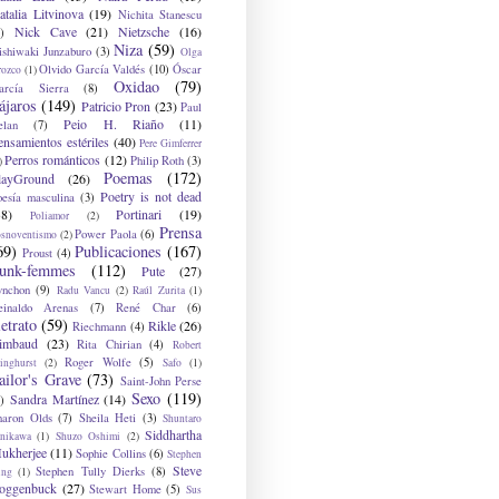
atalia Litvinova
(19)
Nichita Stanescu
Nick Cave
(21)
Nietzsche
(16)
)
Niza
(59)
ishiwaki Junzaburo
(3)
Olga
Olvido García Valdés
(10)
Óscar
rozco
(1)
Oxidao
(79)
arcía Sierra
(8)
ájaros
(149)
Patricio Pron
(23)
Paul
Peio H. Riaño
(11)
elan
(7)
ensamientos estériles
(40)
Pere Gimferrer
Perros románticos
(12)
Philip Roth
(3)
)
Poemas
(172)
layGround
(26)
Poetry is not dead
oesía masculina
(3)
38)
Portinari
(19)
Poliamor
(2)
Prensa
Power Paola
(6)
osnoventismo
(2)
69)
Publicaciones
(167)
Proust
(4)
unk-femmes
(112)
Pute
(27)
ynchon
(9)
Radu Vancu
(2)
Raúl Zurita
(1)
einaldo Arenas
(7)
René Char
(6)
etrato
(59)
Rikle
(26)
Riechmann
(4)
imbaud
(23)
Rita Chirian
(4)
Robert
Roger Wolfe
(5)
inghurst
(2)
Safo
(1)
ailor's Grave
(73)
Saint-John Perse
Sexo
(119)
Sandra Martínez
(14)
)
haron Olds
(7)
Sheila Heti
(3)
Shuntaro
Siddhartha
anikawa
(1)
Shuzo Oshimi
(2)
ukherjee
(11)
Sophie Collins
(6)
Stephen
Steve
Stephen Tully Dierks
(8)
ing
(1)
oggenbuck
(27)
Stewart Home
(5)
Sus