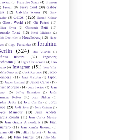
arrojzad
(3)
Françoise Sagan
(4)
Franzen
Fresy Cool
(39)
Gabby
)
Fresán
(9)
ess
(12)
Gabriela Wiener
(9)
Gary
Gatos
(126)
nyder
(8)
Gertrud Kolmar
Ghost World
(14)
Gil Padrol
(10)
)
Gioconda Belli
(10)
illian Flynn
(2)
onzalo Torné
(13)
Henri Michaux
(2)
Houellebecq
(13)
lda Doolittle
(1)
Hugo
Ibrahim
Iago Fernández
(3)
aus
(1)
erlin
(324)
Idea Vilariño
(1)
nfinita tristeza
(37)
Ingeborg
achmann
(13)
Inger Christensen
(4)
Inio
Instagram
(151)
sano
(4)
Irene Vilar
Jacob
Jack Kerouac
(8)
)
Isla Correyero
(2)
teinberg
(11)
Japón
Janet Malcolm
(1)
12)
Javier Calvo
(19)
Jaques Roubaud
(1)
avier Moreno
(14)
Jean Forton
(3)
Jean
enet
(5)
Jesús
Jeffrey Eugenides
(2)
armona Robles
(10)
Joan Didion
(5)
Jordi
ordan DeBor
(5)
Jordi Carrión
(9)
oce
(23)
Jordi Soler
(1)
Jorie Graham
(1)
oyce Mansour
(13)
Juan Andrés
arcía Román
(11)
Juan Carlos Mestre
Juan
0)
Juan Gracia Armendáriz
(10)
uerrero
(11)
Juan Ramón Jiménez
(3)
uanma Gil
(10)
Julián Herbert
(4)
Julieta
Julio Fuertes
(31)
alero
(4)
Julio Mas