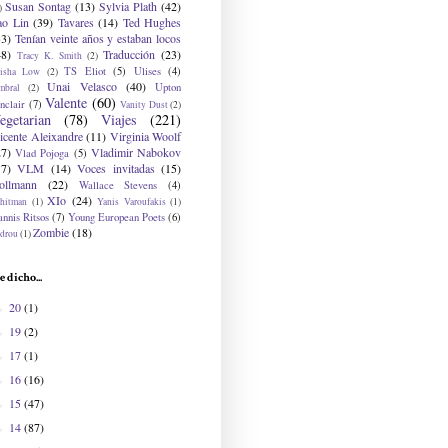
Susan Sontag
(13)
Sylvia Plath
(42)
)
ao Lin
(39)
Tavares
(14)
Ted Hughes
33)
Tenían veinte años y estaban locos
48)
Traducción
(23)
Tracy K. Smith
(2)
TS Eliot
(5)
Ulises
(4)
risha Low
(2)
Unai Velasco
(40)
Upton
mbral
(2)
Valente
(60)
nclair
(7)
Vanity Dust
(2)
egetarian
(78)
Viajes
(221)
icente Aleixandre
(11)
Virginia Woolf
27)
Vladimir Nabokov
Vlad Pojoga
(5)
17)
VLM
(14)
Voces invitadas
(15)
ollmann
(22)
Wallace Stevens
(4)
XIo
(24)
hitman
(1)
Yanis Varoufakis
(1)
nnis Ritsos
(7)
Young European Poets
(6)
Zombie
(18)
drou
(1)
e dicho...
20
(1)
►
19
(2)
►
17
(1)
►
16
(16)
►
15
(47)
►
14
(87)
►