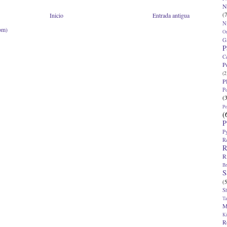
N
(7
Inicio
Entrada antigua
N
om)
O
G
P
C
P
(2
P
P
(
P
(
P
P
R
R
R
Br
S
(5
S
T
M
K
R