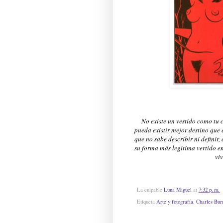
No existe un vestido como tu 
pueda existir mejor destino que 
que no sabe describir ni definir
su forma más legítima vertido en 
vi
La culpable
Luna Miguel
at
7:32 p. m.
Etiqueta
Arte y fotografía
,
Charles Bur