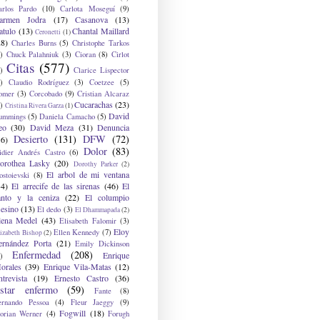
arlos Pardo
(10)
Carlota Moseguí
(9)
armen Jodra
(17)
Casanova
(13)
atulo
(13)
Chantal Maillard
Ceronetti
(1)
28)
Charles Burns
(5)
Christophe Tarkos
)
Chuck Palahniuk
(3)
Cioran
(8)
Cirlot
Citas
(577)
)
Clarice Lispector
)
Claudio Rodríguez
(3)
Coetzee
(5)
omer
(3)
Corcobado
(9)
Cristian Alcaraz
Cucarachas
(23)
)
Cristina Rivera Garza
(1)
David
ummings
(5)
Daniela Camacho
(5)
eo
(30)
David Meza
(31)
Denuncia
Desierto
(131)
DFW
(72)
36)
Dolor
(83)
idier Andrés Castro
(6)
orothea Lasky
(20)
Dorothy Parker
(2)
El arbol de mi ventana
ostoievski
(8)
34)
El arrecife de las sirenas
(46)
El
anto y la ceniza
(22)
El columpio
sesino
(13)
El dedo
(3)
El Dhammapada
(2)
lena Medel
(43)
Elisabeth Falomir
(3)
Eloy
Ellen Kennedy
(7)
izabeth Bishop
(2)
ernández Porta
(21)
Emily Dickinson
Enfermedad
(208)
Enrique
)
orales
(39)
Enrique Vila-Matas
(12)
ntrevista
(19)
Ernesto Castro
(36)
star enfermo
(59)
Fante
(8)
ernando Pessoa
(4)
Fleur Jaeggy
(9)
Fogwill
(18)
lorian Werner
(4)
Forugh