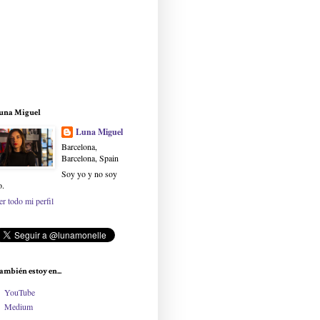
una Miguel
Luna Miguel
Barcelona,
Barcelona, Spain
Soy yo y no soy
o.
er todo mi perfil
ambién estoy en...
YouTube
Medium