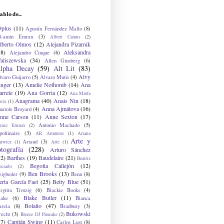
ablo de...
9plus
(11)
Agustín Fernández Mallo
(8)
l-amin Emran
(3)
Albert Camus
(2)
lberto Olmos
(12)
Alejandra Pizarnik
38)
Aleksandra
Alejandro Cinque
(6)
aliszewska
(34)
Allen Ginsberg
(6)
lpha Decay
(59)
Alt Lit
(83)
Alvy
lvaro Guijarro
(5)
Alvaro Mutis
(4)
inger
(13)
Amelie Nothomb
(14)
Ana
arrete
(19)
Ana Gorria
(12)
Ana María
Anagrama
(40)
Anais Nin
(18)
oix
(1)
Anna Ajmátova
(16)
natole Broyard
(4)
nne Carson
(11)
Anne Sexton
(17)
Antonio Machado
(5)
nnie Ernaux
(2)
ollinaire
(3)
AR Ammons
(1)
Ariana
Arte y
Artaud
(3)
arwicz
(1)
Arte
(1)
otografía
(228)
Arturo Sánchez
12)
Barthes
(19)
Baudelaire
(21)
Beatriz
Begoña Callejón
(12)
eciado
(2)
Ben Brooks
(13)
eigbeder
(9)
Benn
(8)
erta García Faet
(25)
Betty Blue
(51)
irgitta Trotzig
(6)
Blackie Books
(4)
Blake Butler
(11)
lake
(6)
Blanca
Bolaño
(47)
arela
(8)
Bradbury
(3)
Bukowski
recht
(3)
Breece DJ Pancake
(2)
37)
Capitán Swing
(11)
Carlos Lust
(8)