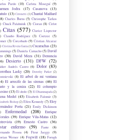
arlos Pardo
(10)
Carlota Moseguí
(9)
armen Jodra
(17)
Casanova
(13)
atulo
(13)
Chantal Maillard
Ceronetti
(1)
28)
Charles Burns
(5)
Christophe Tarkos
)
Chuck Palahniuk
(3)
Cioran
(8)
Cirlot
Citas
(577)
)
Clarice Lispector
)
Claudio Rodríguez
(3)
Coetzee
(5)
omer
(3)
Corcobado
(9)
Cristian Alcaraz
Cucarachas
(23)
)
Cristina Rivera Garza
(1)
David
ummings
(5)
Daniela Camacho
(5)
eo
(30)
David Meza
(31)
Denuncia
Desierto
(131)
DFW
(72)
36)
Dolor
(83)
idier Andrés Castro
(6)
orothea Lasky
(20)
Dorothy Parker
(2)
El arbol de mi ventana
ostoievski
(8)
34)
El arrecife de las sirenas
(46)
El
anto y la ceniza
(22)
El columpio
sesino
(13)
El dedo
(3)
El Dhammapada
(2)
lena Medel
(43)
Elisabeth Falomir
(3)
Eloy
Ellen Kennedy
(7)
izabeth Bishop
(2)
ernández Porta
(21)
Emily Dickinson
Enfermedad
(208)
Enrique
)
orales
(39)
Enrique Vila-Matas
(12)
ntrevista
(19)
Ernesto Castro
(36)
star enfermo
(59)
Fante
(8)
ernando Pessoa
(4)
Fleur Jaeggy
(9)
Fogwill
(18)
lorian Werner
(4)
Forugh