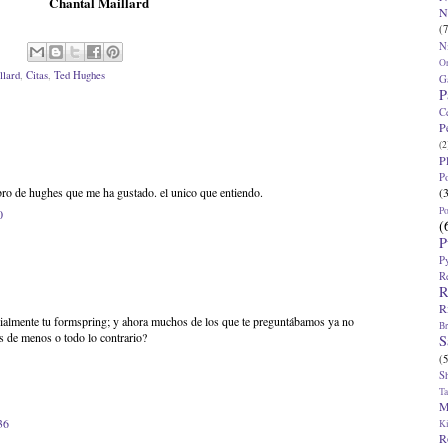
Chantal Maillard
N
(7
N
O
llard
,
Citas
,
Ted Hughes
G
P
C
P
(2
P
P
(
libro de hughes que me ha gustado. el unico que entiendo.
P
0
(
P
P
R
R
R
cialmente tu formspring; y ahora muchos de los que te preguntábamos ya no
Br
 de menos o todo lo contrario?
S
(5
S
T
M
36
K
R