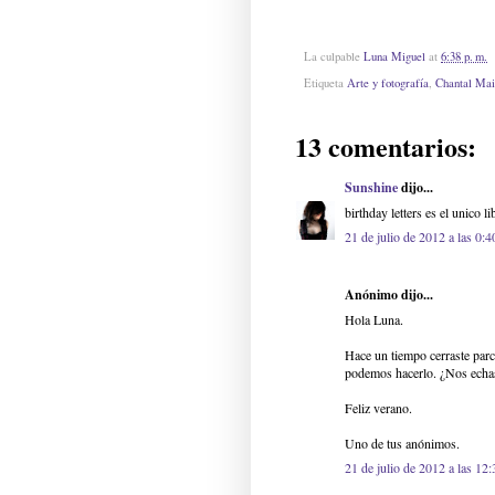
La culpable
Luna Miguel
at
6:38 p. m.
Etiqueta
Arte y fotografía
,
Chantal Mai
13 comentarios:
Sunshine
dijo...
birthday letters es el unico 
21 de julio de 2012 a las 0:4
Anónimo dijo...
Hola Luna.
Hace un tiempo cerraste par
podemos hacerlo. ¿Nos echas
Feliz verano.
Uno de tus anónimos.
21 de julio de 2012 a las 12: