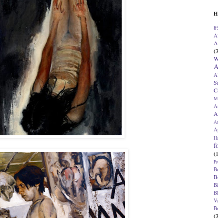
H
8
A
A
(
W
A
A
S
C
M
A
A
A
Ap
H
f
(
Pr
B
B
B
B
V
B
(