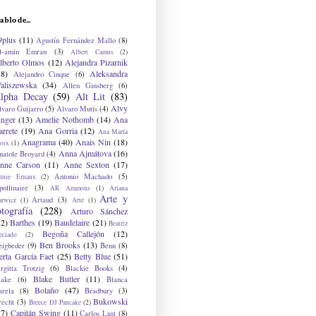
ablo de...
9plus
(11)
Agustín Fernández Mallo
(8)
l-amin Emran
(3)
Albert Camus
(2)
lberto Olmos
(12)
Alejandra Pizarnik
38)
Aleksandra
Alejandro Cinque
(6)
aliszewska
(34)
Allen Ginsberg
(6)
lpha Decay
(59)
Alt Lit
(83)
Alvy
lvaro Guijarro
(5)
Alvaro Mutis
(4)
inger
(13)
Amelie Nothomb
(14)
Ana
arrete
(19)
Ana Gorria
(12)
Ana María
Anagrama
(40)
Anais Nin
(18)
oix
(1)
Anna Ajmátova
(16)
natole Broyard
(4)
nne Carson
(11)
Anne Sexton
(17)
Antonio Machado
(5)
nnie Ernaux
(2)
ollinaire
(3)
AR Ammons
(1)
Ariana
Arte y
Artaud
(3)
arwicz
(1)
Arte
(1)
otografía
(228)
Arturo Sánchez
12)
Barthes
(19)
Baudelaire
(21)
Beatriz
Begoña Callejón
(12)
eciado
(2)
Ben Brooks
(13)
eigbeder
(9)
Benn
(8)
erta García Faet
(25)
Betty Blue
(51)
irgitta Trotzig
(6)
Blackie Books
(4)
Blake Butler
(11)
lake
(6)
Blanca
Bolaño
(47)
arela
(8)
Bradbury
(3)
Bukowski
recht
(3)
Breece DJ Pancake
(2)
37)
Capitán Swing
(11)
Carlos Lust
(8)