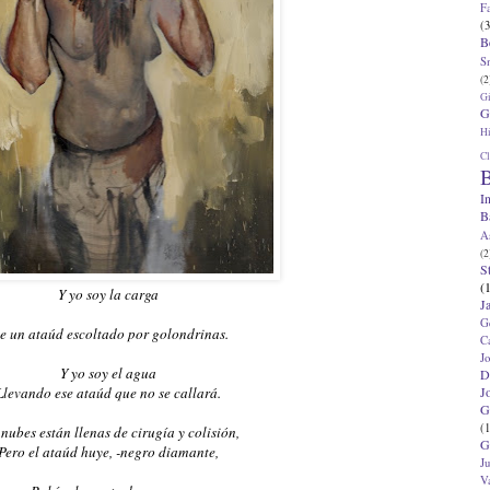
F
(3
B
S
(2
G
G
Hi
Cl
B
I
B
A
(2
S
(
Y yo soy la carga
J
G
e un ataúd escoltado por golondrinas.
C
J
Y yo soy el agua
D
J
Llevando ese ataúd que no se callará.
G
(1
 nubes están llenas de cirugía y colisión,
G
Pero el ataúd huye, -negro diamante,
J
V