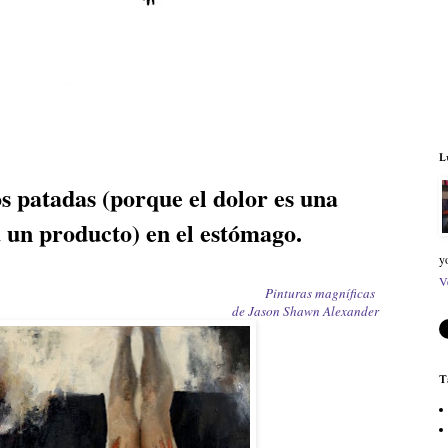
L
s patadas (porque el dolor es una
ía un producto) en el estómago.
y
V
Pinturas magníficas
de Jason Shawn Alexander
T