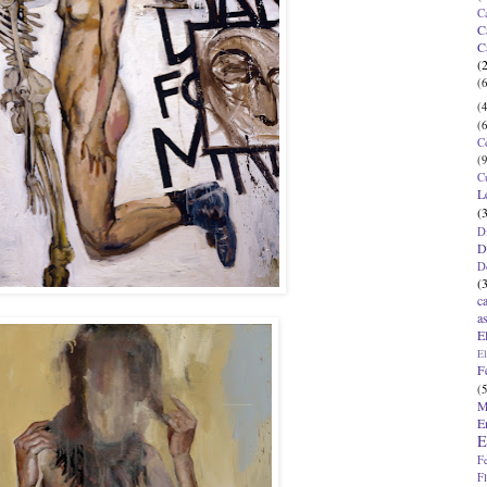
C
C
C
(
(6
(4
(6
C
(9
C
L
(
D
D
D
(
c
a
E
El
F
(5
M
E
E
F
F