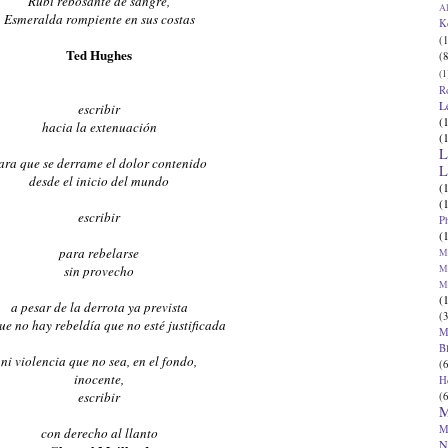
Rubí rebosante de sangre,
Al
Esmeralda rompiente en sus costas
K
(1
Ted Hughes
(8
(1
R
L
escribir
(
hacia la extenuación
(
L
ara que se derrame el dolor contenido
L
desde el inicio del mundo
(
(
escribir
P
(
para rebelarse
Ma
Ma
sin provecho
M
(
a pesar de la derrota ya prevista
(3
e no hay rebeldía que no esté justificada
M
B
ni violencia que no sea, en el fondo,
(6
inocente,
H
escribir
(6
M
M
con derecho al llanto
N