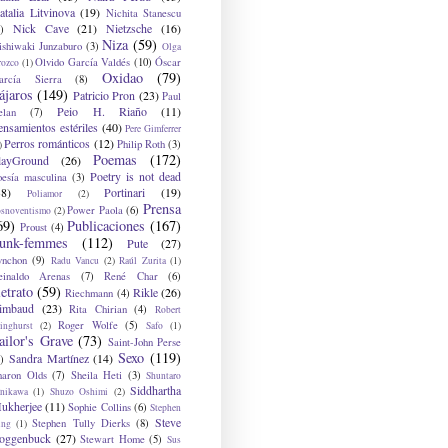
atalia Litvinova
(19)
Nichita Stanescu
Nick Cave
(21)
Nietzsche
(16)
)
Niza
(59)
ishiwaki Junzaburo
(3)
Olga
Olvido García Valdés
(10)
Óscar
rozco
(1)
Oxidao
(79)
arcía Sierra
(8)
ájaros
(149)
Patricio Pron
(23)
Paul
Peio H. Riaño
(11)
elan
(7)
ensamientos estériles
(40)
Pere Gimferrer
Perros románticos
(12)
Philip Roth
(3)
)
Poemas
(172)
layGround
(26)
Poetry is not dead
oesía masculina
(3)
38)
Portinari
(19)
Poliamor
(2)
Prensa
Power Paola
(6)
osnoventismo
(2)
69)
Publicaciones
(167)
Proust
(4)
unk-femmes
(112)
Pute
(27)
ynchon
(9)
Radu Vancu
(2)
Raúl Zurita
(1)
einaldo Arenas
(7)
René Char
(6)
etrato
(59)
Rikle
(26)
Riechmann
(4)
imbaud
(23)
Rita Chirian
(4)
Robert
Roger Wolfe
(5)
inghurst
(2)
Safo
(1)
ailor's Grave
(73)
Saint-John Perse
Sexo
(119)
Sandra Martínez
(14)
)
haron Olds
(7)
Sheila Heti
(3)
Shuntaro
Siddhartha
anikawa
(1)
Shuzo Oshimi
(2)
ukherjee
(11)
Sophie Collins
(6)
Stephen
Steve
Stephen Tully Dierks
(8)
ing
(1)
oggenbuck
(27)
Stewart Home
(5)
Sus