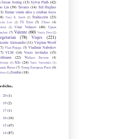
Susan Sontag
(13)
Sylvia Plath
(42)
)
ao Lin
(39)
Tavares
(14)
Ted Hughes
33)
Tenían veinte años y estaban locos
48)
Traducción
(23)
Tracy K. Smith
(2)
TS Eliot
(5)
Ulises
(4)
risha Low
(2)
Unai Velasco
(40)
Upton
mbral
(2)
Valente
(60)
nclair
(7)
Vanity Dust
(2)
egetarian
(78)
Viajes
(221)
icente Aleixandre
(11)
Virginia Woolf
27)
Vladimir Nabokov
Vlad Pojoga
(5)
17)
VLM
(14)
Voces invitadas
(15)
ollmann
(22)
Wallace Stevens
(4)
XIo
(24)
hitman
(1)
Yanis Varoufakis
(1)
nnis Ritsos
(7)
Young European Poets
(6)
Zombie
(18)
drou
(1)
e dicho...
20
(1)
►
19
(2)
►
17
(1)
►
16
(16)
►
15
(47)
►
14
(87)
►