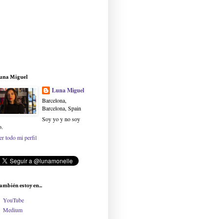
una Miguel
Luna Miguel
Barcelona,
Barcelona, Spain
Soy yo y no soy
o.
er todo mi perfil
ambién estoy en...
YouTube
Medium