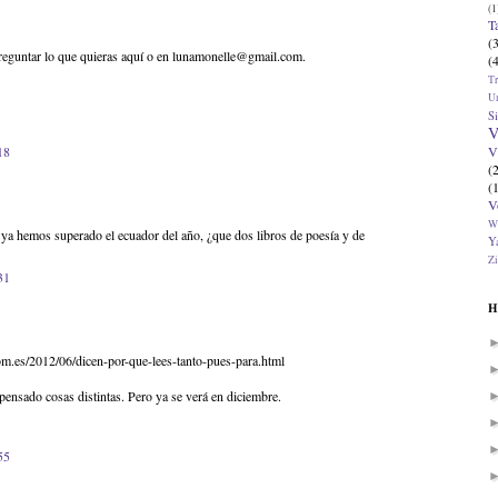
(1
T
(
eguntar lo que quieras aquí o en lunamonelle@gmail.com.
(
T
U
Si
V
V
18
(
(
V
W
ya hemos superado el ecuador del año, ¿que dos libros de poesía y de
Ya
Zi
31
H
om.es/2012/06/dicen-por-que-lees-tanto-pues-para.html
 pensado cosas distintas. Pero ya se verá en diciembre.
55