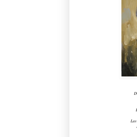
D
Las