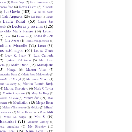
Ken Baumann
(3)
caraz
(1)
Karin Boye
(2)
endra Yee
(8)
Kevin Castro
(6)
Kureishi
La Gavia
(103)
0)
La luz no basta
Laia Arqueros
(29)
)
Lal Ded
(1)
Larkin
Laura Rosal
(63)
Laura San
)
Lecturas y reseñas
(126)
omán
(3)
eopoldo María Panero
(14)
Lethem
12)
Lhasa de Sela
Levé
(6)
Levrero
(4)
17)
Lila Azam
(4)
Lirios enloquecidos
(1)
olita o Monelle
(72)
Lorca
(34)
os estómagos
(65)
Louise Gluck
14)
Luis Cernuda
Lucy K. Shaw
(8)
12)
Lysiane Rakotoson
(5)
Mai Love
Maite Dono
(35)
Mamajuana
hoto
(4)
15)
Manga
(6)
Manuel Vilas
(5)
rguerite Duras
(2)
María Rosa Maldonado
(1)
Marianne Moore
(4)
ria-Mercè Marçal
(2)
Marina Ramón-Borja
arie Calloway
(2)
14)
Marina Tsvetaieva
(6)
Mark C Taylor
)
Martín Caparrós
(3)
Mary Jo Bang
(2)
Maternidad
(29)
ascha Kaléko
(3)
Max
Meditation
(15)
lecher
(6)
Megan Boyle
)
Miguel
Melanie Thernstrom
(2)
México
(2)
ernández
(3)
Mina Milk
Milan Kundera
(1)
Mm S
(19)
)
Mithu M. Sanyal
(1)
ondadori
(71)
Monique Witting
(1)
usa ammalata
(6)
My Birthday
(10)
adia Leal
(15)
Naira Perdu
(13)