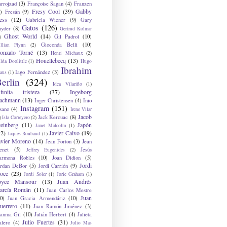
arrojzad
(3)
Françoise Sagan
(4)
Franzen
Fresy Cool
(39)
Gabby
)
Fresán
(9)
ess
(12)
Gabriela Wiener
(9)
Gary
Gatos
(126)
nyder
(8)
Gertrud Kolmar
Ghost World
(14)
Gil Padrol
(10)
)
Gioconda Belli
(10)
illian Flynn
(2)
onzalo Torné
(13)
Henri Michaux
(2)
Houellebecq
(13)
lda Doolittle
(1)
Hugo
Ibrahim
Iago Fernández
(3)
aus
(1)
erlin
(324)
Idea Vilariño
(1)
nfinita tristeza
(37)
Ingeborg
achmann
(13)
Inger Christensen
(4)
Inio
Instagram
(151)
sano
(4)
Irene Vilar
Jacob
Jack Kerouac
(8)
)
Isla Correyero
(2)
teinberg
(11)
Japón
Janet Malcolm
(1)
12)
Javier Calvo
(19)
Jaques Roubaud
(1)
avier Moreno
(14)
Jean Forton
(3)
Jean
enet
(5)
Jesús
Jeffrey Eugenides
(2)
armona Robles
(10)
Joan Didion
(5)
Jordi
ordan DeBor
(5)
Jordi Carrión
(9)
oce
(23)
Jordi Soler
(1)
Jorie Graham
(1)
oyce Mansour
(13)
Juan Andrés
arcía Román
(11)
Juan Carlos Mestre
Juan
0)
Juan Gracia Armendáriz
(10)
uerrero
(11)
Juan Ramón Jiménez
(3)
uanma Gil
(10)
Julián Herbert
(4)
Julieta
Julio Fuertes
(31)
alero
(4)
Julio Mas