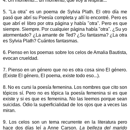
4. Un momento... un momento, que voy a respirar...
5. "La otra" es un poema de Sylvia Plath. El otro día me
pasó que abrí su Poesía completa y allí lo encontré. Pero es
que abrí el libro por otra página y había "otra". Pero es que
siempre. Siempre. Por cualquier página había "otra". ¿Su yo
atormentado? ¿La amante de Ted? ¿Su fantasma? ¿La otra
es Sylvia Plath? Cuántos fantasmas.
6. Pienso en los poemas sobre los celos de Amalia Bautista,
evocan crueldad.
7. Pienso en un género que no es otra cosa sino El género.
(Existe El género, El poema, existe todo eso...).
8. No es cursi la poesía femenina. Los nombres que cito son
tópicos sí. Pero no es tópica la poesía femenina si es que
existe y si es que es femenina. No las leemos porque sean
suicidas. Odio la superficialidad de los ojos que a veces las
miran.
9. Los celos son un tema recurrente en la literatura pero
hace dos días leí a Anne Carson.
La belleza del marido