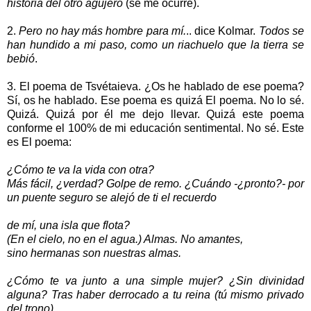
historia del otro agujero
(se me ocurre).
2.
Pero no hay más hombre para mí.
.. dice Kolmar.
Todos se
han hundido a mi paso, como un riachuelo que la tierra se
bebió
.
3. El poema de Tsvétaieva. ¿Os he hablado de ese poema?
Sí, os he hablado. Ese poema es quizá El poema. No lo sé.
Quizá. Quizá por él me dejo llevar. Quizá este poema
conforme el 100% de mi educación sentimental. No sé. Este
es El poema:
¿Cómo te va la vida con otra?
Más fácil, ¿verdad? Golpe de remo. ¿Cuándo -¿pronto?- por
un puente seguro se alejó de ti el recuerdo
de mí, una isla que flota?
(En el cielo, no en el agua.) Almas. No amantes,
sino hermanas son nuestras almas.
¿Cómo te va junto a una simple mujer? ¿Sin divinidad
alguna? Tras haber derrocado a tu reina (tú mismo privado
del trono),