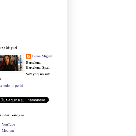
una Miguel
Luna Miguel
Barcelona,
Barcelona, Spain
Soy yo y no soy
o.
er todo mi perfil
ambién estoy en...
YouTube
Medium