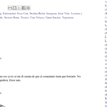
Al
K
(1
(8
ng
,
Enfermedad
,
Fresy Cool
,
Ibrahim Berlin
,
Instagram
,
Irene Vilar
,
Lecturas y
dés
,
Stewart Home
,
Tavares
,
Unai Velasco
,
Upton Sinclair
,
Vegetarian
(1
R
L
(
(
L
L
(
(
P
(
49
Ma
Ma
M
(
(3
 eso ya lo sé me di cuenta de que el comentario tenía que borrarlo. No
M
pullo/a. Error mío.
B
(6
H
46
(6
M
M
jo...
N