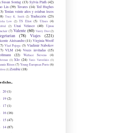
Susan Sontag
(13)
Sylvia Plath
(42)
)
ao Lin
(39)
Tavares
(14)
Ted Hughes
33)
Tenían veinte años y estaban locos
48)
Traducción
(23)
Tracy K. Smith
(2)
TS Eliot
(5)
Ulises
(4)
risha Low
(2)
Unai Velasco
(40)
Upton
mbral
(2)
Valente
(60)
nclair
(7)
Vanity Dust
(2)
egetarian
(78)
Viajes
(221)
icente Aleixandre
(11)
Virginia Woolf
27)
Vladimir Nabokov
Vlad Pojoga
(5)
17)
VLM
(14)
Voces invitadas
(15)
ollmann
(22)
Wallace Stevens
(4)
XIo
(24)
hitman
(1)
Yanis Varoufakis
(1)
nnis Ritsos
(7)
Young European Poets
(6)
Zombie
(18)
drou
(1)
e dicho...
20
(1)
►
19
(2)
►
17
(1)
►
16
(16)
►
15
(47)
►
14
(87)
►