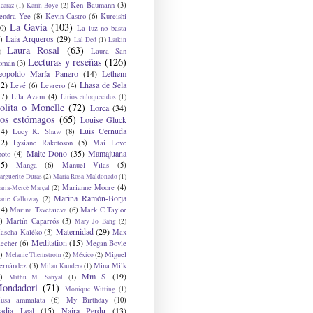
Ken Baumann
(3)
caraz
(1)
Karin Boye
(2)
endra Yee
(8)
Kevin Castro
(6)
Kureishi
La Gavia
(103)
0)
La luz no basta
Laia Arqueros
(29)
)
Lal Ded
(1)
Larkin
Laura Rosal
(63)
Laura San
)
Lecturas y reseñas
(126)
omán
(3)
eopoldo María Panero
(14)
Lethem
12)
Lhasa de Sela
Levé
(6)
Levrero
(4)
17)
Lila Azam
(4)
Lirios enloquecidos
(1)
olita o Monelle
(72)
Lorca
(34)
os estómagos
(65)
Louise Gluck
14)
Luis Cernuda
Lucy K. Shaw
(8)
12)
Lysiane Rakotoson
(5)
Mai Love
Maite Dono
(35)
Mamajuana
hoto
(4)
15)
Manga
(6)
Manuel Vilas
(5)
rguerite Duras
(2)
María Rosa Maldonado
(1)
Marianne Moore
(4)
ria-Mercè Marçal
(2)
Marina Ramón-Borja
arie Calloway
(2)
14)
Marina Tsvetaieva
(6)
Mark C Taylor
)
Martín Caparrós
(3)
Mary Jo Bang
(2)
Maternidad
(29)
ascha Kaléko
(3)
Max
Meditation
(15)
lecher
(6)
Megan Boyle
)
Miguel
Melanie Thernstrom
(2)
México
(2)
ernández
(3)
Mina Milk
Milan Kundera
(1)
Mm S
(19)
)
Mithu M. Sanyal
(1)
ondadori
(71)
Monique Witting
(1)
usa ammalata
(6)
My Birthday
(10)
adia Leal
(15)
Naira Perdu
(13)