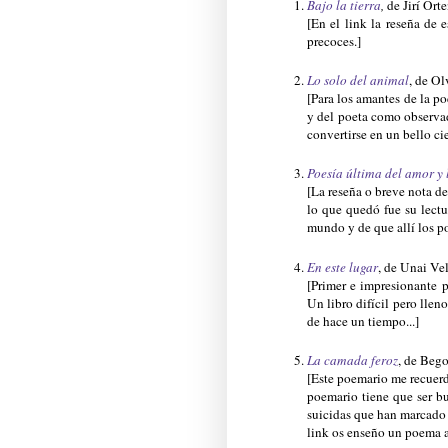
Bajo la tierra
,
de Jirí Ort
[En el link la reseña de e
precoces.]
Lo solo del animal
, de Ol
[Para los amantes de la po
y del poeta como observad
convertirse en un bello ci
Poesía última del amor y
[La reseña o breve nota de
lo que quedó fue su lectu
mundo y de que allí los po
En este lugar
, de Unai Ve
[Primer e impresionante 
Un libro difícil pero lleno
de hace un tiempo...]
La camada feroz
, de Beg
[Este poemario me recuerd
poemario tiene que ser b
suicidas que han marcado l
link os enseño un poema a