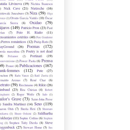
atalia Litvinova
(19)
Nichita Stanescu
Nick Cave
(21)
Nietzsche
(16)
)
Niza
(59)
ishiwaki Junzaburo
(3)
Olga
Olvido García Valdés
(10)
Óscar
rozco
(1)
Oxidao
(79)
arcía Sierra
(8)
ájaros
(149)
Patricio Pron
(23)
Paul
Peio H. Riaño
(11)
elan
(7)
ensamientos estériles
(40)
Pere Gimferrer
Perros románticos
(12)
Philip Roth
(3)
)
Poemas
(172)
layGround
(26)
Poetry is not dead
oesía masculina
(3)
38)
Portinari
(19)
Poliamor
(2)
Prensa
Power Paola
(6)
osnoventismo
(2)
69)
Publicaciones
(167)
Proust
(4)
unk-femmes
(112)
Pute
(27)
ynchon
(9)
Radu Vancu
(2)
Raúl Zurita
(1)
einaldo Arenas
(7)
René Char
(6)
etrato
(59)
Rikle
(26)
Riechmann
(4)
imbaud
(23)
Rita Chirian
(4)
Robert
Roger Wolfe
(5)
inghurst
(2)
Safo
(1)
ailor's Grave
(73)
Saint-John Perse
Sexo
(119)
Sandra Martínez
(14)
)
haron Olds
(7)
Sheila Heti
(3)
Shuntaro
Siddhartha
anikawa
(1)
Shuzo Oshimi
(2)
ukherjee
(11)
Sophie Collins
(6)
Stephen
Steve
Stephen Tully Dierks
(8)
ing
(1)
oggenbuck
(27)
Stewart Home
(5)
Sus