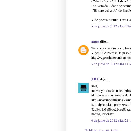
-"Mont Cinère" de Julien Gr
-"Al este del Edén" de Stein
-"El vino del estío" de Bradb
Y de poesía: Catulo, Ezra Po
5 de junio de 2012 a las 2:36
mara
dijo...
Tomo nota de algunos y los i
Y por si te interesa, te paso
http://vegetarianosuniversit
5 de junio de 2012 a las 11:
J B L
dijo...
hola,
no estoy todavía en las ferias 
http://www.lulu.com/product/
http://novumpublishing.es/no
tx_mdprodukte_pi1%5Bsh
8273eb158a86be216ee05aabeec
bonito, lectora!!!
6 de junio de 2012 a las 21:
Publicar un comentario