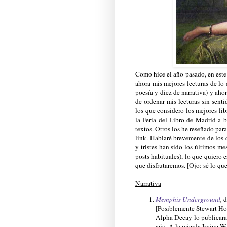
Como hice el año pasado, en este
ahora mis mejores lecturas de lo 
poesía y diez de narrativa) y ah
de ordenar mis lecturas sin sent
los que considero los mejores lib
la Feria del Libro de Madrid a b
textos. Otros los he reseñado pa
link. Hablaré brevemente de los 
y tristes han sido los últimos me
posts habituales), lo que quiero
que disfrutaremos. [Ojo: sé lo que
Narrativa
Memphis Underground
,
d
[Posiblemente Stewart Ho
Alpha Decay lo publicara
año. A la mierda Irvine We