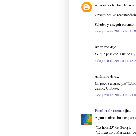
A mi mujer también le encanta
Gracias por las recomendacion
Saludos y a seguir curando..
3 de junio de 2012 a las 15:
Anónimo dijo...
¿Y qué pasa con Aire de Dy
3 de junio de 2012 a las 18:
Anónimo dijo...
Un poco sectario, ¿no? Libro 
campo. Un beso.
3 de junio de 2012 a las 21:
Hombre de arena
dijo...
Algunos libros buenos para c
-"La hora 25" de Georgiu
-"El maestro y Margarita" d