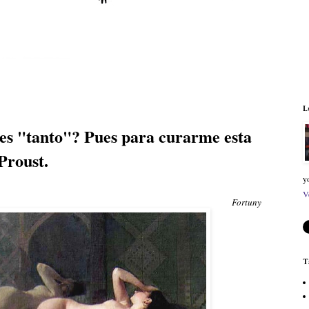
L
ees "tanto"? Pues para curarme esta
Proust.
y
V
Fortuny
T