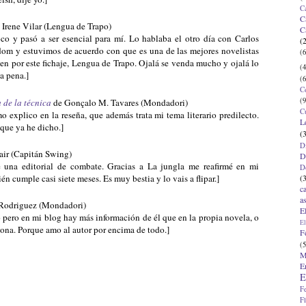
C
C
e Irene Vilar (Lengua de Trapo)
C
o y pasó a ser esencial para mí. Lo hablaba el otro día con Carlos
(
ndom y estuvimos de acuerdo con que es una de las mejores novelistas
(6
en por este fichaje, Lengua de Trapo. Ojalá se venda mucho y ojalá lo
(4
a pena.]
(6
C
(9
 de la técnica
de Gonçalo M. Tavares (Mondadori)
C
o explico en la reseña, que además trata mi tema literario predilecto.
L
que ya he dicho.]
(
D
air (Capitán Swing)
D
 una editorial de combate. Gracias a La jungla me reafirmé en mi
D
(
n cumple casi siete meses. Es muy bestia y lo vais a flipar.]
c
a
. Rodriguez (Mondadori)
E
o pero en mi blog hay más información de él que en la propia novela, o
El
ona. Porque amo al autor por encima de todo.]
F
(5
M
E
E
F
F