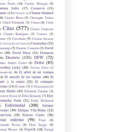
arlos Pardo
(10)
Carlota Moseguí
(9)
armen Jodra
(17)
Casanova
(13)
atulo
(13)
Chantal Maillard
Ceronetti
(1)
28)
Charles Burns
(5)
Christophe Tarkos
)
Chuck Palahniuk
(3)
Cioran
(8)
Cirlot
Citas
(577)
)
Clarice Lispector
)
Claudio Rodríguez
(3)
Coetzee
(5)
omer
(3)
Corcobado
(9)
Cristian Alcaraz
Cucarachas
(23)
)
Cristina Rivera Garza
(1)
David
ummings
(5)
Daniela Camacho
(5)
eo
(30)
David Meza
(31)
Denuncia
Desierto
(131)
DFW
(72)
36)
Dolor
(83)
idier Andrés Castro
(6)
orothea Lasky
(20)
Dorothy Parker
(2)
El arbol de mi ventana
ostoievski
(8)
34)
El arrecife de las sirenas
(46)
El
anto y la ceniza
(22)
El columpio
sesino
(13)
El dedo
(3)
El Dhammapada
(2)
lena Medel
(43)
Elisabeth Falomir
(3)
Eloy
Ellen Kennedy
(7)
izabeth Bishop
(2)
ernández Porta
(21)
Emily Dickinson
Enfermedad
(208)
Enrique
)
orales
(39)
Enrique Vila-Matas
(12)
ntrevista
(19)
Ernesto Castro
(36)
star enfermo
(59)
Fante
(8)
ernando Pessoa
(4)
Fleur Jaeggy
(9)
Fogwill
(18)
lorian Werner
(4)
Forugh