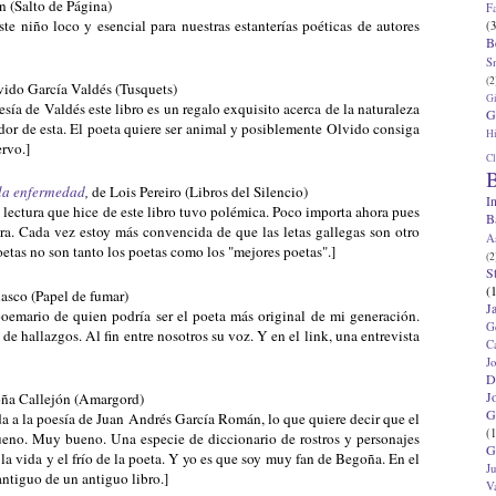
en (Salto de Página)
F
ste niño loco y esencial para nuestras estanterías poéticas de autores
(3
B
S
(2
vido García Valdés (Tusquets)
G
esía de Valdés este libro es un regalo exquisito acerca de la naturaleza
G
or de esta. El poeta quiere ser animal y posiblemente Olvido consiga
Hi
ervo.]
Cl
B
 la enfermedad
,
de Lois Pereiro (Libros del Silencio)
I
 lectura que hice de este libro tuvo polémica. Poco importa ahora pues
B
ra. Cada vez estoy más convencida de que las letas gallegas son otro
A
etas no son tanto los poetas como los "mejores poetas".]
(2
S
(
lasco (Papel de fumar)
J
poemario de quien podría ser el poeta más original de mi generación.
G
 de hallazgos. Al fin entre nosotros su voz. Y en el link, una entrevista
C
J
D
J
oña Callejón (Amargord)
G
a a la poesía de Juan Andrés García Román, lo que quiere decir que el
(1
ueno. Muy bueno. Una especie de diccionario de rostros y personajes
G
a vida y el frío de la poeta. Y yo es que soy muy fan de Begoña. En el
J
ntiguo de un antiguo libro.]
V