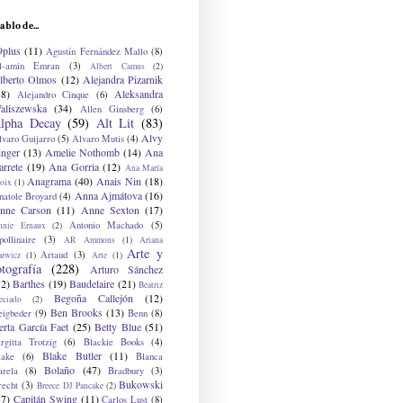
ablo de...
9plus
(11)
Agustín Fernández Mallo
(8)
l-amin Emran
(3)
Albert Camus
(2)
lberto Olmos
(12)
Alejandra Pizarnik
38)
Aleksandra
Alejandro Cinque
(6)
aliszewska
(34)
Allen Ginsberg
(6)
lpha Decay
(59)
Alt Lit
(83)
Alvy
lvaro Guijarro
(5)
Alvaro Mutis
(4)
inger
(13)
Amelie Nothomb
(14)
Ana
arrete
(19)
Ana Gorria
(12)
Ana María
Anagrama
(40)
Anais Nin
(18)
oix
(1)
Anna Ajmátova
(16)
natole Broyard
(4)
nne Carson
(11)
Anne Sexton
(17)
Antonio Machado
(5)
nnie Ernaux
(2)
ollinaire
(3)
AR Ammons
(1)
Ariana
Arte y
Artaud
(3)
arwicz
(1)
Arte
(1)
otografía
(228)
Arturo Sánchez
12)
Barthes
(19)
Baudelaire
(21)
Beatriz
Begoña Callejón
(12)
eciado
(2)
Ben Brooks
(13)
eigbeder
(9)
Benn
(8)
erta García Faet
(25)
Betty Blue
(51)
irgitta Trotzig
(6)
Blackie Books
(4)
Blake Butler
(11)
lake
(6)
Blanca
Bolaño
(47)
arela
(8)
Bradbury
(3)
Bukowski
recht
(3)
Breece DJ Pancake
(2)
37)
Capitán Swing
(11)
Carlos Lust
(8)