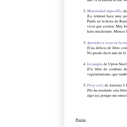
Maternidad imposible
, d
[Lo terminé hace muy poc
Pardo en la fiesta de Ra
vivas que existen. Muy bi
leáis muchísimo. Merece l
Aprender a rezar en la era
[Una delicia de libro, com
No puedo decir más de lo 
La jungla
, de Upton Sincl
[Un libro de combate de
vegetarianismo, que tambié
Fresy cool
, de Antonio J
[No he reseñado este libr
algo así, porque me emoci
Poesía