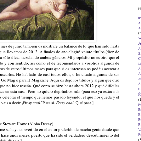
H
8
A
A
(
W
A
 mes de junio también os mostraré un balance de lo que han sido hasta
A
que llevamos de 2012. A finales de año elegiré veinte títulos (diez de
S
ora sólo diez, mezclando ambos géneros. Mi propósito no es otro que el
C
ido y con sentido, así como el de recomendaros a vosotros algunos de
M
ros de estos últimos meses para que si os interesan os podáis acercar a
A
A
uscarlos. He hablado de casi todos ellos, o he citado algunos de sus
A
ra Go Mag o para H Magazine. Aquí os dejo los títulos y algún que otro
Ap
que no hice reseña. Qué corto se hizo hasta ahora 2012 y qué difíciles
H
ses en esta casa. Pero no quiero deprimiros más (para eso ya están mis
f
 es celebrar el tiempo que hemos pasado leyendo, el que nos queda y el
(
 vais a decir
¡Fresy cool!
Pues sí.
Fresy cool
. Qué pasa.]
Pr
B
B
B
e Stewart Home (Alpha Decay)
B
me se haya convertido en el autor preferido de mucha gente desde que
V
 hace unos meses, puesto que ha sido el verdadero descubrimiento del
B
(
lsh, dije yo.]