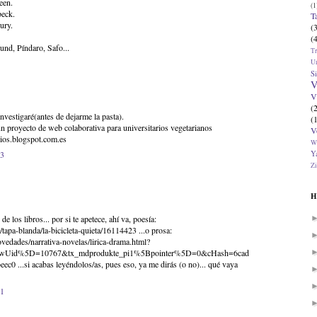
een.
(1
beck.
T
ury.
(
(
und, Píndaro, Safo...
T
U
Si
V
V
(
nvestigaré(antes de dejarme la pasta).
(
 un proyecto de web colaborativa para universitarios vegetarianos
V
arios.blogspot.com.es
W
Ya
53
Zi
H
de los libros... por si te apetece, ahí va, poesía:
tapa-blanda/la-bicicleta-quieta/16114423 ...o prosa:
vedades/narrativa-novelas/lirica-drama.html?
owUid%5D=10767&tx_mdprodukte_pi1%5Bpointer%5D=0&cHash=6cad
0 ...si acabas leyéndolos/as, pues eso, ya me dirás (o no)... qué vaya
11