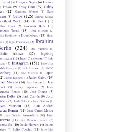
arrojzad
(3)
Françoise Sagan
(4)
Franzen
Fresy Cool
(39)
Gabby
)
Fresán
(9)
ess
(12)
Gabriela Wiener
(9)
Gary
Gatos
(126)
nyder
(8)
Gertrud Kolmar
Ghost World
(14)
Gil Padrol
(10)
)
Gioconda Belli
(10)
illian Flynn
(2)
onzalo Torné
(13)
Henri Michaux
(2)
Houellebecq
(13)
lda Doolittle
(1)
Hugo
Ibrahim
Iago Fernández
(3)
aus
(1)
erlin
(324)
Idea Vilariño
(1)
nfinita tristeza
(37)
Ingeborg
achmann
(13)
Inger Christensen
(4)
Inio
Instagram
(151)
sano
(4)
Irene Vilar
Jacob
Jack Kerouac
(8)
)
Isla Correyero
(2)
teinberg
(11)
Japón
Janet Malcolm
(1)
12)
Javier Calvo
(19)
Jaques Roubaud
(1)
avier Moreno
(14)
Jean Forton
(3)
Jean
enet
(5)
Jesús
Jeffrey Eugenides
(2)
armona Robles
(10)
Joan Didion
(5)
Jordi
ordan DeBor
(5)
Jordi Carrión
(9)
oce
(23)
Jordi Soler
(1)
Jorie Graham
(1)
oyce Mansour
(13)
Juan Andrés
arcía Román
(11)
Juan Carlos Mestre
Juan
0)
Juan Gracia Armendáriz
(10)
uerrero
(11)
Juan Ramón Jiménez
(3)
uanma Gil
(10)
Julián Herbert
(4)
Julieta
Julio Fuertes
(31)
alero
(4)
Julio Mas