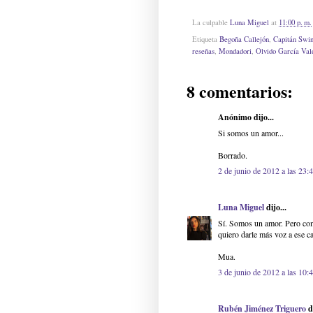
La culpable
Luna Miguel
at
11:00 p. m.
Etiqueta
Begoña Callejón
,
Capitán Swi
reseñas
,
Mondadori
,
Olvido García Val
8 comentarios:
Anónimo dijo...
Si somos un amor...
Borrado.
2 de junio de 2012 a las 23:
Luna Miguel
dijo...
Sí. Somos un amor. Pero como
quiero darle más voz a ese ca
Mua.
3 de junio de 2012 a las 10:
Rubén Jiménez Triguero
di