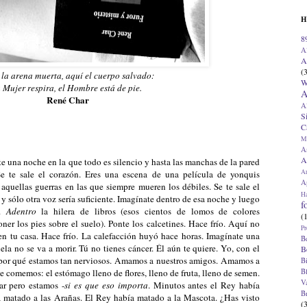
H
8
A
A
(
 la arena muerta, aquí el cuerpo salvado:
W
 Mujer respira, el Hombre está de pie.
A
René Char
A
S
C
M
A
A
te una noche en la que todo es silencio y hasta las manchas de la pared
A
Se te sale el corazón. Eres una escena de una película de yonquis
Ap
 aquellas guerras en las que siempre mueren los débiles. Se te sale el
H
y sólo otra voz sería suficiente. Imagínate dentro de esa noche y luego
f
l.
Adentro
la hilera de libros (esos cientos de lomos de colores
(
er los pies sobre el suelo). Ponte los calcetines. Hace frío. Aquí no
Pr
en tu casa. Hace frío. La calefacción huyó hace horas. Imagínate una
B
ela no se va a morir. Tú no tienes cáncer. Él aún te quiere. Yo, con el
B
s por qué estamos tan nerviosos. Amamos a nuestros amigos. Amamos a
B
B
 comemos: el estómago lleno de flores, lleno de fruta, lleno de semen.
V
r pero estamos -
si es que eso importa
. Minutos antes el Rey había
B
a matado a las Arañas. El Rey había matado a la Mascota. ¿Has visto
(