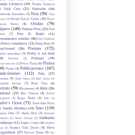
atalia Litvinova
(19)
Nichita Stanescu
Nick Cave
(21)
Nietzsche
(16)
)
Niza
(59)
ishiwaki Junzaburo
(3)
Olga
Olvido García Valdés
(10)
Óscar
rozco
(1)
Oxidao
(79)
arcía Sierra
(8)
ájaros
(149)
Patricio Pron
(23)
Paul
Peio H. Riaño
(11)
elan
(7)
ensamientos estériles
(40)
Pere Gimferrer
Perros románticos
(12)
Philip Roth
(3)
)
Poemas
(172)
layGround
(26)
Poetry is not dead
oesía masculina
(3)
38)
Portinari
(19)
Poliamor
(2)
Prensa
Power Paola
(6)
osnoventismo
(2)
69)
Publicaciones
(167)
Proust
(4)
unk-femmes
(112)
Pute
(27)
ynchon
(9)
Radu Vancu
(2)
Raúl Zurita
(1)
einaldo Arenas
(7)
René Char
(6)
etrato
(59)
Rikle
(26)
Riechmann
(4)
imbaud
(23)
Rita Chirian
(4)
Robert
Roger Wolfe
(5)
inghurst
(2)
Safo
(1)
ailor's Grave
(73)
Saint-John Perse
Sexo
(119)
Sandra Martínez
(14)
)
haron Olds
(7)
Sheila Heti
(3)
Shuntaro
Siddhartha
anikawa
(1)
Shuzo Oshimi
(2)
ukherjee
(11)
Sophie Collins
(6)
Stephen
Steve
Stephen Tully Dierks
(8)
ing
(1)
oggenbuck
(27)
Stewart Home
(5)
Sus