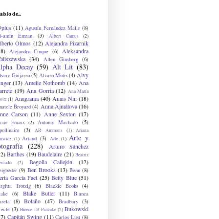
ablo de...
9plus
(11)
Agustín Fernández Mallo
(8)
l-amin Emran
(3)
Albert Camus
(2)
lberto Olmos
(12)
Alejandra Pizarnik
38)
Aleksandra
Alejandro Cinque
(6)
aliszewska
(34)
Allen Ginsberg
(6)
lpha Decay
(59)
Alt Lit
(83)
Alvy
lvaro Guijarro
(5)
Alvaro Mutis
(4)
inger
(13)
Amelie Nothomb
(14)
Ana
arrete
(19)
Ana Gorria
(12)
Ana María
Anagrama
(40)
Anais Nin
(18)
oix
(1)
Anna Ajmátova
(16)
natole Broyard
(4)
nne Carson
(11)
Anne Sexton
(17)
Antonio Machado
(5)
nnie Ernaux
(2)
ollinaire
(3)
AR Ammons
(1)
Ariana
Arte y
Artaud
(3)
arwicz
(1)
Arte
(1)
otografía
(228)
Arturo Sánchez
12)
Barthes
(19)
Baudelaire
(21)
Beatriz
Begoña Callejón
(12)
eciado
(2)
Ben Brooks
(13)
eigbeder
(9)
Benn
(8)
erta García Faet
(25)
Betty Blue
(51)
irgitta Trotzig
(6)
Blackie Books
(4)
Blake Butler
(11)
lake
(6)
Blanca
Bolaño
(47)
arela
(8)
Bradbury
(3)
Bukowski
recht
(3)
Breece DJ Pancake
(2)
37)
Capitán Swing
(11)
Carlos Lust
(8)