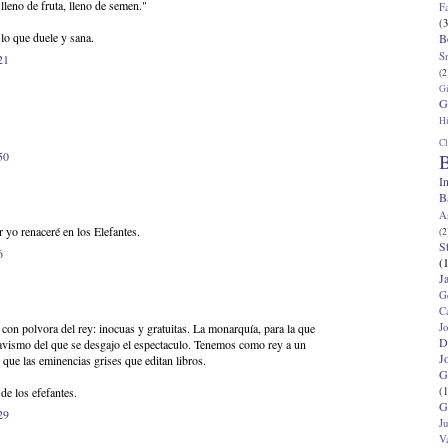
 lleno de fruta, lleno de semen."
F
(3
 lo que duele y sana.
B
S
21
(2
G
G
Hi
Cl
50
B
I
B
A
 yo renaceré en los Elefantes.
(2
S
6
(
J
G
C
J
 con polvora del rey: inocuas y gratuitas. La monarquía, para la que
D
tavismo del que se desgajo el espectaculo. Tenemos como rey a un
J
e las eminencias grises que editan libros.
G
(1
de los efefantes.
G
29
J
V