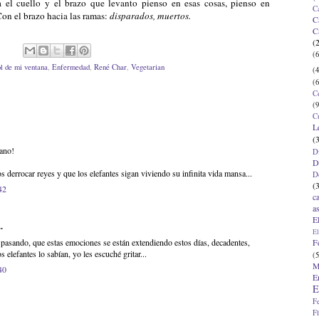
 el cuello y el brazo que levanto pienso en esas cosas, pienso en
C
Con el brazo hacia las ramas:
disparados, muertos.
C
C
(
(6
ol de mi ventana
,
Enfermedad
,
René Char
,
Vegetarian
(4
(6
C
(9
C
L
(
iano!
D
D
 derrocar reyes y que los elefantes sigan viviendo su infinita vida mansa...
D
(
42
c
a
E
.
El
F
r pasando, que estas emociones se están extendiendo estos días, decadentes,
 elefantes lo sabían, yo les escuché gritar...
(5
M
40
E
E
F
F