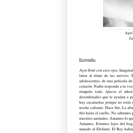
Aquí
La
Ecografía:
Ayer lloré con esos ojos. Imagína
laten al ritmo de tus nervios. 
adolescentes, de una película de
corazón. Nadie responde a tu voz 
rómpelo todo.
Afuera
el árbo
desordenados que te ayudan a pon
hay cucarachas porque no estás 
noche caliente. Hace frío. La abu
frío hasta el cuello. No sabemo
nuestros animales. Amamos lo que
Amamos. Estamos lejos del hoga
matado al Elefante. El Rey habí