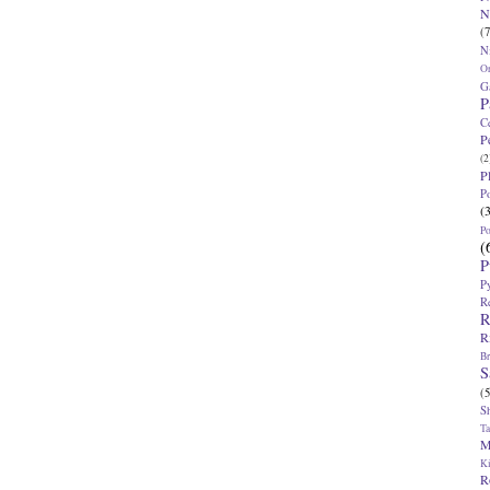
N
(7
N
O
G
P
C
P
(2
P
P
(
P
(
P
P
R
R
R
Br
S
(5
S
T
M
K
R