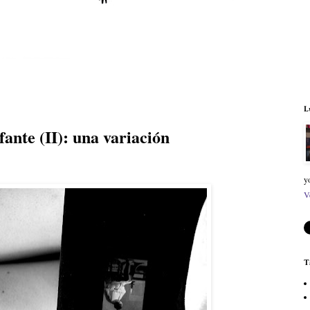
L
fante (II): una variación
y
V
T