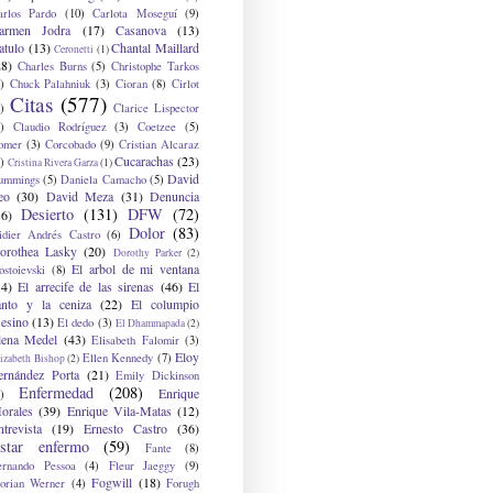
arlos Pardo
(10)
Carlota Moseguí
(9)
armen Jodra
(17)
Casanova
(13)
atulo
(13)
Chantal Maillard
Ceronetti
(1)
28)
Charles Burns
(5)
Christophe Tarkos
)
Chuck Palahniuk
(3)
Cioran
(8)
Cirlot
Citas
(577)
)
Clarice Lispector
)
Claudio Rodríguez
(3)
Coetzee
(5)
omer
(3)
Corcobado
(9)
Cristian Alcaraz
Cucarachas
(23)
)
Cristina Rivera Garza
(1)
David
ummings
(5)
Daniela Camacho
(5)
eo
(30)
David Meza
(31)
Denuncia
Desierto
(131)
DFW
(72)
36)
Dolor
(83)
idier Andrés Castro
(6)
orothea Lasky
(20)
Dorothy Parker
(2)
El arbol de mi ventana
ostoievski
(8)
34)
El arrecife de las sirenas
(46)
El
anto y la ceniza
(22)
El columpio
sesino
(13)
El dedo
(3)
El Dhammapada
(2)
lena Medel
(43)
Elisabeth Falomir
(3)
Eloy
Ellen Kennedy
(7)
izabeth Bishop
(2)
ernández Porta
(21)
Emily Dickinson
Enfermedad
(208)
Enrique
)
orales
(39)
Enrique Vila-Matas
(12)
ntrevista
(19)
Ernesto Castro
(36)
star enfermo
(59)
Fante
(8)
ernando Pessoa
(4)
Fleur Jaeggy
(9)
Fogwill
(18)
lorian Werner
(4)
Forugh