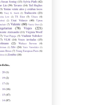
Susan Sontag
(13)
Sylvia Plath
(42)
)
ao Lin
(39)
Tavares
(14)
Ted Hughes
33)
Tenían veinte años y estaban locos
48)
Traducción
(23)
Tracy K. Smith
(2)
TS Eliot
(5)
Ulises
(4)
risha Low
(2)
Unai Velasco
(40)
Upton
mbral
(2)
Valente
(60)
nclair
(7)
Vanity Dust
(2)
egetarian
(78)
Viajes
(221)
icente Aleixandre
(11)
Virginia Woolf
27)
Vladimir Nabokov
Vlad Pojoga
(5)
17)
VLM
(14)
Voces invitadas
(15)
ollmann
(22)
Wallace Stevens
(4)
XIo
(24)
hitman
(1)
Yanis Varoufakis
(1)
nnis Ritsos
(7)
Young European Poets
(6)
Zombie
(18)
drou
(1)
e dicho...
20
(1)
►
19
(2)
►
17
(1)
►
16
(16)
►
15
(47)
►
14
(87)
►