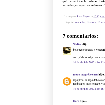
qué pena? Con la pólvora hasta
animales, en reyes, en enfermos. 
La culpable
Luna Miguel
at
10:30 a. m.
Etiqueta
Cucarachas
,
Denuncia
,
El arb
7 comentarios:
Stalker
dijo...
bello texto intenso y vegetar
con palabras así procuraremos
16 de abril de 2012 a las 15:
mono magnético azul
dijo..
algo pasa, si, algo debe esta
también en mi estómago. y los
16 de abril de 2012 a las 16:
Dara
dijo...