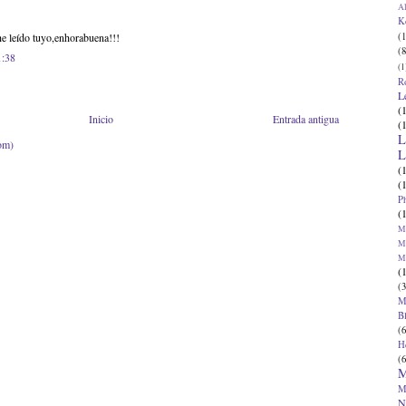
Al
K
(1
he leído tuyo,enhorabuena!!!
(8
1:38
(1
R
L
(
Inicio
Entrada antigua
(
L
om)
L
(
(
P
(
Ma
Ma
M
(
(3
M
B
(6
H
(6
M
M
N