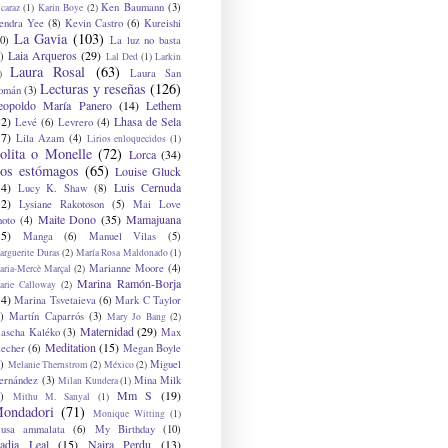
Ken Baumann
(3)
caraz
(1)
Karin Boye
(2)
endra Yee
(8)
Kevin Castro
(6)
Kureishi
La Gavia
(103)
0)
La luz no basta
Laia Arqueros
(29)
)
Lal Ded
(1)
Larkin
Laura Rosal
(63)
Laura San
)
Lecturas y reseñas
(126)
omán
(3)
eopoldo María Panero
(14)
Lethem
12)
Lhasa de Sela
Levé
(6)
Levrero
(4)
17)
Lila Azam
(4)
Lirios enloquecidos
(1)
olita o Monelle
(72)
Lorca
(34)
os estómagos
(65)
Louise Gluck
14)
Luis Cernuda
Lucy K. Shaw
(8)
12)
Lysiane Rakotoson
(5)
Mai Love
Maite Dono
(35)
Mamajuana
hoto
(4)
15)
Manga
(6)
Manuel Vilas
(5)
rguerite Duras
(2)
María Rosa Maldonado
(1)
Marianne Moore
(4)
ria-Mercè Marçal
(2)
Marina Ramón-Borja
arie Calloway
(2)
14)
Marina Tsvetaieva
(6)
Mark C Taylor
)
Martín Caparrós
(3)
Mary Jo Bang
(2)
Maternidad
(29)
ascha Kaléko
(3)
Max
Meditation
(15)
lecher
(6)
Megan Boyle
)
Miguel
Melanie Thernstrom
(2)
México
(2)
ernández
(3)
Mina Milk
Milan Kundera
(1)
Mm S
(19)
)
Mithu M. Sanyal
(1)
ondadori
(71)
Monique Witting
(1)
usa ammalata
(6)
My Birthday
(10)
adia Leal
(15)
Naira Perdu
(13)