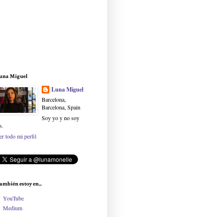
una Miguel
Luna Miguel
Barcelona,
Barcelona, Spain
Soy yo y no soy
o.
er todo mi perfil
ambién estoy en...
YouTube
Medium