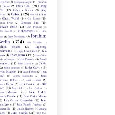
arrojzad
(3)
Françoise Sagan
(4)
Franzen
Fresy Cool
(39)
Gabby
)
Fresán
(9)
ess
(12)
Gabriela Wiener
(9)
Gary
Gatos
(126)
nyder
(8)
Gertrud Kolmar
Ghost World
(14)
Gil Padrol
(10)
)
Gioconda Belli
(10)
illian Flynn
(2)
onzalo Torné
(13)
Henri Michaux
(2)
Houellebecq
(13)
lda Doolittle
(1)
Hugo
Ibrahim
Iago Fernández
(3)
aus
(1)
erlin
(324)
Idea Vilariño
(1)
nfinita tristeza
(37)
Ingeborg
achmann
(13)
Inger Christensen
(4)
Inio
Instagram
(151)
sano
(4)
Irene Vilar
Jacob
Jack Kerouac
(8)
)
Isla Correyero
(2)
teinberg
(11)
Japón
Janet Malcolm
(1)
12)
Javier Calvo
(19)
Jaques Roubaud
(1)
avier Moreno
(14)
Jean Forton
(3)
Jean
enet
(5)
Jesús
Jeffrey Eugenides
(2)
armona Robles
(10)
Joan Didion
(5)
Jordi
ordan DeBor
(5)
Jordi Carrión
(9)
oce
(23)
Jordi Soler
(1)
Jorie Graham
(1)
oyce Mansour
(13)
Juan Andrés
arcía Román
(11)
Juan Carlos Mestre
Juan
0)
Juan Gracia Armendáriz
(10)
uerrero
(11)
Juan Ramón Jiménez
(3)
uanma Gil
(10)
Julián Herbert
(4)
Julieta
Julio Fuertes
(31)
alero
(4)
Julio Mas