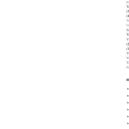
(1
T
(
(
T
U
Si
V
V
(
(
V
W
Ya
Zi
H