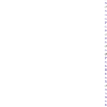
N
(7
N
O
G
P
C
P
(2
P
P
(
P
(
P
P
R
R
R
Br
S
(5
S
T
M
K
R