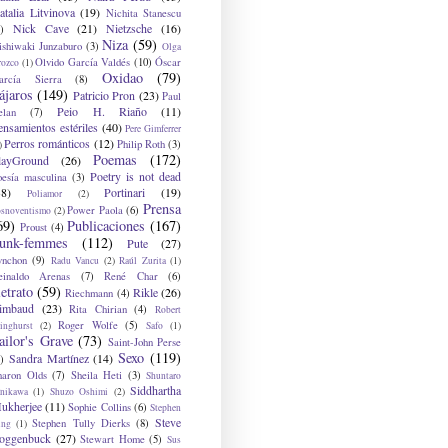
atalia Litvinova
(19)
Nichita Stanescu
Nick Cave
(21)
Nietzsche
(16)
)
Niza
(59)
ishiwaki Junzaburo
(3)
Olga
Olvido García Valdés
(10)
Óscar
rozco
(1)
Oxidao
(79)
arcía Sierra
(8)
ájaros
(149)
Patricio Pron
(23)
Paul
Peio H. Riaño
(11)
elan
(7)
ensamientos estériles
(40)
Pere Gimferrer
Perros románticos
(12)
Philip Roth
(3)
)
Poemas
(172)
layGround
(26)
Poetry is not dead
oesía masculina
(3)
38)
Portinari
(19)
Poliamor
(2)
Prensa
Power Paola
(6)
osnoventismo
(2)
69)
Publicaciones
(167)
Proust
(4)
unk-femmes
(112)
Pute
(27)
ynchon
(9)
Radu Vancu
(2)
Raúl Zurita
(1)
einaldo Arenas
(7)
René Char
(6)
etrato
(59)
Rikle
(26)
Riechmann
(4)
imbaud
(23)
Rita Chirian
(4)
Robert
Roger Wolfe
(5)
inghurst
(2)
Safo
(1)
ailor's Grave
(73)
Saint-John Perse
Sexo
(119)
Sandra Martínez
(14)
)
haron Olds
(7)
Sheila Heti
(3)
Shuntaro
Siddhartha
anikawa
(1)
Shuzo Oshimi
(2)
ukherjee
(11)
Sophie Collins
(6)
Stephen
Steve
Stephen Tully Dierks
(8)
ing
(1)
oggenbuck
(27)
Stewart Home
(5)
Sus