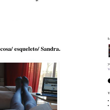
L
cosa/ esqueleto/ Sandra.
y
V
T