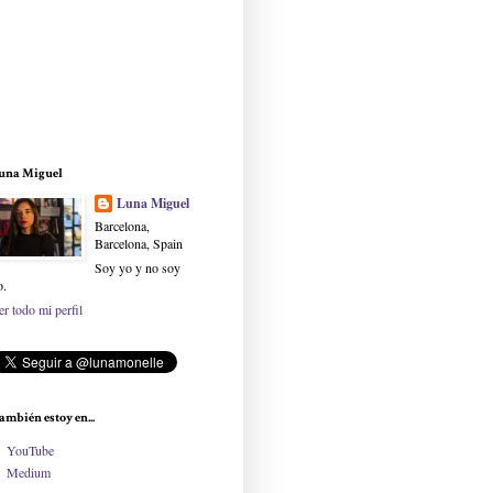
una Miguel
Luna Miguel
Barcelona,
Barcelona, Spain
Soy yo y no soy
o.
er todo mi perfil
ambién estoy en...
YouTube
Medium