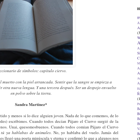
H
8
A
A
(
W
A
A
S
C
M
A
ccionario de símbolos: capítulo ciervo.
A
A
l muerto con la piel arrancada. Sentir que la sangre se empieza a
Ap
ir otra nueva lengua. Y una tercera después. Ser un despojo envuelto
H
f
en polvo sobre la tierra.
(
Sandra Martínez*
Pr
B
B
tido y menos si lo dice alguien joven. Nada de lo que comemos, de lo
B
des) escribimos. Cuando todos decían Pájaro el Ciervo surgió de la
B
nos. Unai, quesomosbuenos. Cuando todos comian Pájaro el Ciervo
V
 tú ya hablabas de animales
. No, yo hablaba del vuelo. Jamás del
B
ces llegó una poeta minúscula y eterna y confirmó lo que a algunos nos
(