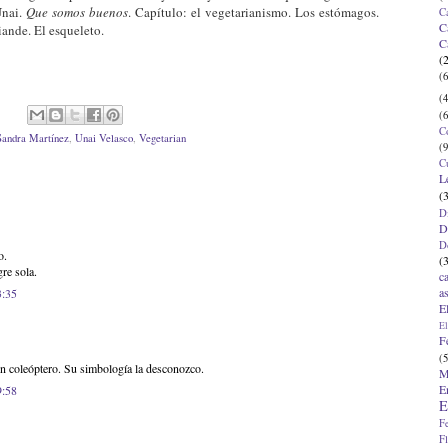
Unai.
Que somos buenos
. Capítulo: el vegetarianismo. Los estómagos.
C
C
ande. El esqueleto.
C
(
(6
(4
(6
C
Sandra Martínez
,
Unai Velasco
,
Vegetarian
(9
C
L
(
D
D
D
o.
(
re sola.
c
a
3:35
E
El
F
(5
 un coleóptero. Su simbología la desconozco.
M
E
9:58
E
F
F