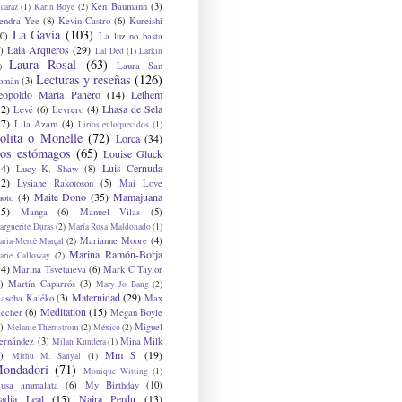
Ken Baumann
(3)
caraz
(1)
Karin Boye
(2)
endra Yee
(8)
Kevin Castro
(6)
Kureishi
La Gavia
(103)
0)
La luz no basta
Laia Arqueros
(29)
)
Lal Ded
(1)
Larkin
Laura Rosal
(63)
Laura San
)
Lecturas y reseñas
(126)
omán
(3)
eopoldo María Panero
(14)
Lethem
12)
Lhasa de Sela
Levé
(6)
Levrero
(4)
17)
Lila Azam
(4)
Lirios enloquecidos
(1)
olita o Monelle
(72)
Lorca
(34)
os estómagos
(65)
Louise Gluck
14)
Luis Cernuda
Lucy K. Shaw
(8)
12)
Lysiane Rakotoson
(5)
Mai Love
Maite Dono
(35)
Mamajuana
hoto
(4)
15)
Manga
(6)
Manuel Vilas
(5)
rguerite Duras
(2)
María Rosa Maldonado
(1)
Marianne Moore
(4)
ria-Mercè Marçal
(2)
Marina Ramón-Borja
arie Calloway
(2)
14)
Marina Tsvetaieva
(6)
Mark C Taylor
)
Martín Caparrós
(3)
Mary Jo Bang
(2)
Maternidad
(29)
ascha Kaléko
(3)
Max
Meditation
(15)
lecher
(6)
Megan Boyle
)
Miguel
Melanie Thernstrom
(2)
México
(2)
ernández
(3)
Mina Milk
Milan Kundera
(1)
Mm S
(19)
)
Mithu M. Sanyal
(1)
ondadori
(71)
Monique Witting
(1)
usa ammalata
(6)
My Birthday
(10)
adia Leal
(15)
Naira Perdu
(13)