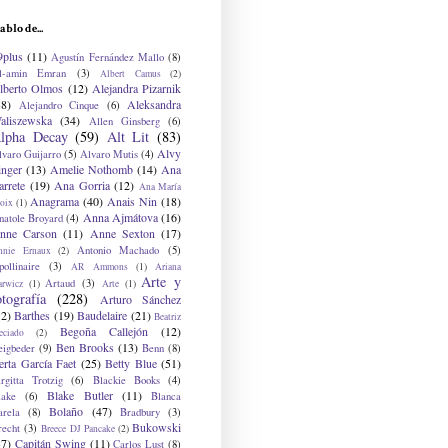
ablo de...
9plus
(11)
Agustín Fernández Mallo
(8)
l-amin Emran
(3)
Albert Camus
(2)
lberto Olmos
(12)
Alejandra Pizarnik
38)
Aleksandra
Alejandro Cinque
(6)
aliszewska
(34)
Allen Ginsberg
(6)
lpha Decay
(59)
Alt Lit
(83)
Alvy
lvaro Guijarro
(5)
Alvaro Mutis
(4)
inger
(13)
Amelie Nothomb
(14)
Ana
arrete
(19)
Ana Gorria
(12)
Ana María
Anagrama
(40)
Anais Nin
(18)
oix
(1)
Anna Ajmátova
(16)
natole Broyard
(4)
nne Carson
(11)
Anne Sexton
(17)
Antonio Machado
(5)
nnie Ernaux
(2)
ollinaire
(3)
AR Ammons
(1)
Ariana
Arte y
Artaud
(3)
arwicz
(1)
Arte
(1)
otografía
(228)
Arturo Sánchez
12)
Barthes
(19)
Baudelaire
(21)
Beatriz
Begoña Callejón
(12)
eciado
(2)
Ben Brooks
(13)
eigbeder
(9)
Benn
(8)
erta García Faet
(25)
Betty Blue
(51)
irgitta Trotzig
(6)
Blackie Books
(4)
Blake Butler
(11)
lake
(6)
Blanca
Bolaño
(47)
arela
(8)
Bradbury
(3)
Bukowski
recht
(3)
Breece DJ Pancake
(2)
37)
Capitán Swing
(11)
Carlos Lust
(8)