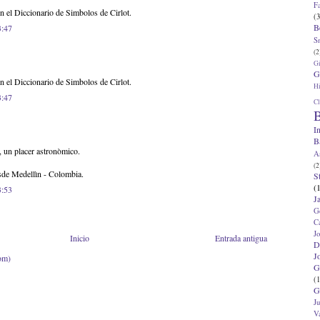
F
en el Diccionario de Simbolos de Cirlot.
(3
B
3:47
S
(2
G
G
en el Diccionario de Simbolos de Cirlot.
Hi
3:47
Cl
B
I
B
, un placer astronòmico.
A
(2
sde Medellìn - Colombia.
S
(
3:53
J
G
C
J
Inicio
Entrada antigua
D
J
om)
G
(1
G
J
V