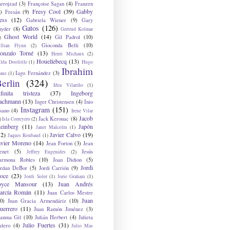
arrojzad
(3)
Françoise Sagan
(4)
Franzen
Fresy Cool
(39)
Gabby
)
Fresán
(9)
ess
(12)
Gabriela Wiener
(9)
Gary
Gatos
(126)
nyder
(8)
Gertrud Kolmar
Ghost World
(14)
Gil Padrol
(10)
)
Gioconda Belli
(10)
illian Flynn
(2)
onzalo Torné
(13)
Henri Michaux
(2)
Houellebecq
(13)
lda Doolittle
(1)
Hugo
Ibrahim
Iago Fernández
(3)
aus
(1)
erlin
(324)
Idea Vilariño
(1)
nfinita tristeza
(37)
Ingeborg
achmann
(13)
Inger Christensen
(4)
Inio
Instagram
(151)
sano
(4)
Irene Vilar
Jacob
Jack Kerouac
(8)
)
Isla Correyero
(2)
teinberg
(11)
Japón
Janet Malcolm
(1)
12)
Javier Calvo
(19)
Jaques Roubaud
(1)
avier Moreno
(14)
Jean Forton
(3)
Jean
enet
(5)
Jesús
Jeffrey Eugenides
(2)
armona Robles
(10)
Joan Didion
(5)
Jordi
ordan DeBor
(5)
Jordi Carrión
(9)
oce
(23)
Jordi Soler
(1)
Jorie Graham
(1)
oyce Mansour
(13)
Juan Andrés
arcía Román
(11)
Juan Carlos Mestre
Juan
0)
Juan Gracia Armendáriz
(10)
uerrero
(11)
Juan Ramón Jiménez
(3)
uanma Gil
(10)
Julián Herbert
(4)
Julieta
Julio Fuertes
(31)
alero
(4)
Julio Mas