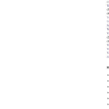
(1
T
(
(
T
U
Si
V
V
(
(
V
W
Ya
Zi
H