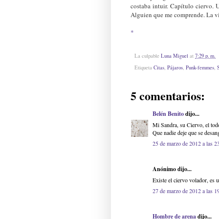
costaba intuir. Capítulo ciervo. 
Alguien que me comprende. La vi
*
La culpable
Luna Miguel
at
7:29 p. m.
Etiqueta
Citas
,
Pájaros
,
Punk-femmes
,
5 comentarios:
Belén Benito
dijo...
Mi Sandra, su Ciervo, el tod
Que nadie deje que se desang
25 de marzo de 2012 a las 2
Anónimo dijo...
Existe el ciervo volador, es
27 de marzo de 2012 a las 1
Hombre de arena
dijo...