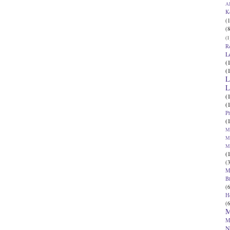
Al
K
(1
(8
(1
R
L
(
(
L
L
(
(
P
(
Ma
Ma
M
(
(3
M
B
(6
H
(6
M
M
N