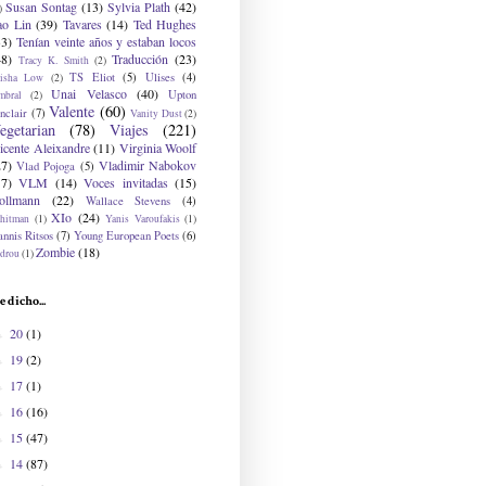
Susan Sontag
(13)
Sylvia Plath
(42)
)
ao Lin
(39)
Tavares
(14)
Ted Hughes
33)
Tenían veinte años y estaban locos
48)
Traducción
(23)
Tracy K. Smith
(2)
TS Eliot
(5)
Ulises
(4)
risha Low
(2)
Unai Velasco
(40)
Upton
mbral
(2)
Valente
(60)
nclair
(7)
Vanity Dust
(2)
egetarian
(78)
Viajes
(221)
icente Aleixandre
(11)
Virginia Woolf
27)
Vladimir Nabokov
Vlad Pojoga
(5)
17)
VLM
(14)
Voces invitadas
(15)
ollmann
(22)
Wallace Stevens
(4)
XIo
(24)
hitman
(1)
Yanis Varoufakis
(1)
nnis Ritsos
(7)
Young European Poets
(6)
Zombie
(18)
drou
(1)
e dicho...
20
(1)
►
19
(2)
►
17
(1)
►
16
(16)
►
15
(47)
►
14
(87)
►