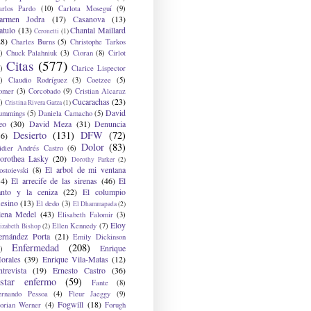
arlos Pardo
(10)
Carlota Moseguí
(9)
armen Jodra
(17)
Casanova
(13)
atulo
(13)
Chantal Maillard
Ceronetti
(1)
28)
Charles Burns
(5)
Christophe Tarkos
)
Chuck Palahniuk
(3)
Cioran
(8)
Cirlot
Citas
(577)
)
Clarice Lispector
)
Claudio Rodríguez
(3)
Coetzee
(5)
omer
(3)
Corcobado
(9)
Cristian Alcaraz
Cucarachas
(23)
)
Cristina Rivera Garza
(1)
David
ummings
(5)
Daniela Camacho
(5)
eo
(30)
David Meza
(31)
Denuncia
Desierto
(131)
DFW
(72)
36)
Dolor
(83)
idier Andrés Castro
(6)
orothea Lasky
(20)
Dorothy Parker
(2)
El arbol de mi ventana
ostoievski
(8)
34)
El arrecife de las sirenas
(46)
El
anto y la ceniza
(22)
El columpio
sesino
(13)
El dedo
(3)
El Dhammapada
(2)
lena Medel
(43)
Elisabeth Falomir
(3)
Eloy
Ellen Kennedy
(7)
izabeth Bishop
(2)
ernández Porta
(21)
Emily Dickinson
Enfermedad
(208)
Enrique
)
orales
(39)
Enrique Vila-Matas
(12)
ntrevista
(19)
Ernesto Castro
(36)
star enfermo
(59)
Fante
(8)
ernando Pessoa
(4)
Fleur Jaeggy
(9)
Fogwill
(18)
lorian Werner
(4)
Forugh