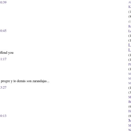
10:39
Al
K
(1
(8
(1
R
10:45
L
(
(
L
L
ffend you
(
11:17
(
P
(
Ma
Ma
 progre y lo demás son zarandajas...
M
23:27
(
(3
M
B
(6
H
10:13
(6
M
M
N