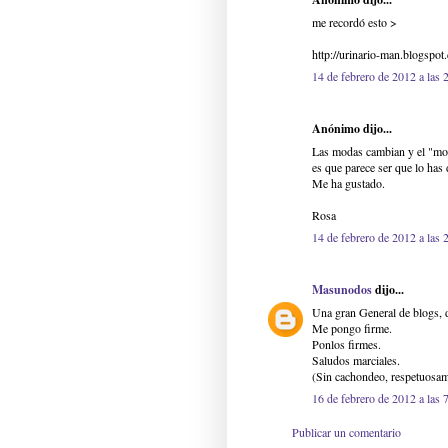
me recordó esto >
http://urinario-man.blogspo
14 de febrero de 2012 a las 
Anónimo dijo...
Las modas cambian y el "mon
es que parece ser que lo has d
Me ha gustado.
Rosa
14 de febrero de 2012 a las 
Masunodos
dijo...
Una gran General de blogs, de
Me pongo firme.
Ponlos firmes.
Saludos marciales.
(Sin cachondeo, respetuosam
16 de febrero de 2012 a las 
Publicar un comentario