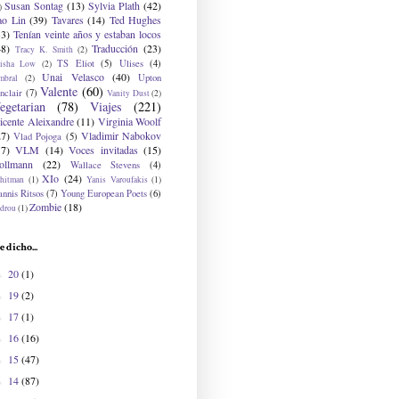
Susan Sontag
(13)
Sylvia Plath
(42)
)
ao Lin
(39)
Tavares
(14)
Ted Hughes
33)
Tenían veinte años y estaban locos
48)
Traducción
(23)
Tracy K. Smith
(2)
TS Eliot
(5)
Ulises
(4)
risha Low
(2)
Unai Velasco
(40)
Upton
mbral
(2)
Valente
(60)
nclair
(7)
Vanity Dust
(2)
egetarian
(78)
Viajes
(221)
icente Aleixandre
(11)
Virginia Woolf
27)
Vladimir Nabokov
Vlad Pojoga
(5)
17)
VLM
(14)
Voces invitadas
(15)
ollmann
(22)
Wallace Stevens
(4)
XIo
(24)
hitman
(1)
Yanis Varoufakis
(1)
nnis Ritsos
(7)
Young European Poets
(6)
Zombie
(18)
drou
(1)
e dicho...
20
(1)
►
19
(2)
►
17
(1)
►
16
(16)
►
15
(47)
►
14
(87)
►