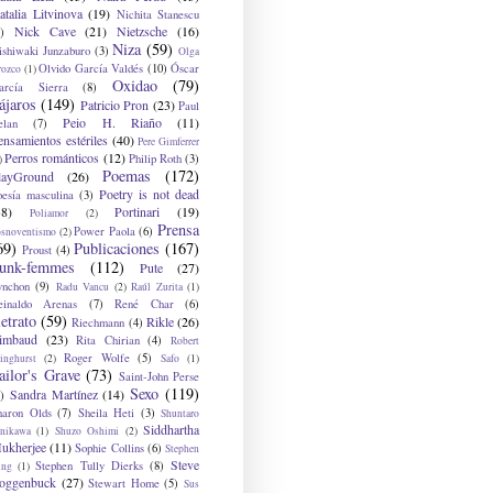
atalia Litvinova
(19)
Nichita Stanescu
Nick Cave
(21)
Nietzsche
(16)
)
Niza
(59)
ishiwaki Junzaburo
(3)
Olga
Olvido García Valdés
(10)
Óscar
rozco
(1)
Oxidao
(79)
arcía Sierra
(8)
ájaros
(149)
Patricio Pron
(23)
Paul
Peio H. Riaño
(11)
elan
(7)
ensamientos estériles
(40)
Pere Gimferrer
Perros románticos
(12)
Philip Roth
(3)
)
Poemas
(172)
layGround
(26)
Poetry is not dead
oesía masculina
(3)
38)
Portinari
(19)
Poliamor
(2)
Prensa
Power Paola
(6)
osnoventismo
(2)
69)
Publicaciones
(167)
Proust
(4)
unk-femmes
(112)
Pute
(27)
ynchon
(9)
Radu Vancu
(2)
Raúl Zurita
(1)
einaldo Arenas
(7)
René Char
(6)
etrato
(59)
Rikle
(26)
Riechmann
(4)
imbaud
(23)
Rita Chirian
(4)
Robert
Roger Wolfe
(5)
inghurst
(2)
Safo
(1)
ailor's Grave
(73)
Saint-John Perse
Sexo
(119)
Sandra Martínez
(14)
)
haron Olds
(7)
Sheila Heti
(3)
Shuntaro
Siddhartha
anikawa
(1)
Shuzo Oshimi
(2)
ukherjee
(11)
Sophie Collins
(6)
Stephen
Steve
Stephen Tully Dierks
(8)
ing
(1)
oggenbuck
(27)
Stewart Home
(5)
Sus