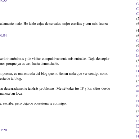
19:33
C
C
C
(
damente malo. He leido cajas de cereales mejor escritas y con más fuerza
(6
(4
20:04
(6
C
(9
C
L
cribir anónimos y de visitar compulsivamente mis entradas. Deja de copiar
(
ares porque ya es casi hasta denunciable.
D
D
n poema, es una entrada del blog que no tienen nada que ver contigo como
D
esta de tu blog.
(
c
ar descaradamente tendrás problemas. Me sé todas tus IP y los sitios desde
a
manera tan loca.
E
El
e, escribe, pero deja de obsesionarte conmigo.
F
(5
M
E
E
21:20
F
F