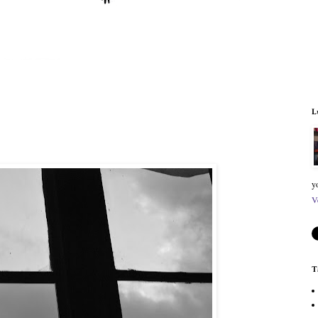
L
y
V
T