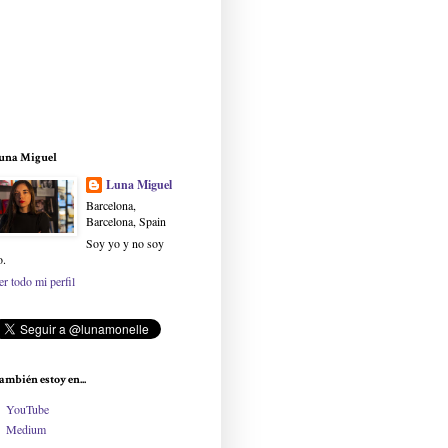
una Miguel
Luna Miguel
Barcelona,
Barcelona, Spain
Soy yo y no soy
o.
er todo mi perfil
ambién estoy en...
YouTube
Medium