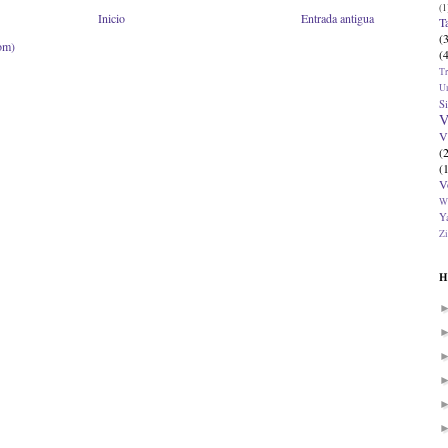
(1
Inicio
Entrada antigua
T
(
om)
(
T
U
Si
V
V
(
(
V
W
Ya
Zi
H