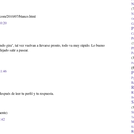
N
(7
N
t.com/2010/07/blanco.html
O
20:20
G
P
C
P
(2
do gira", tal vez vuelvan a llevarse pronto, todo va muy rápido. Lo bueno
P
ejado salir a pasear.
P
(
P
(
21:46
P
P
R
R
R
spués de leer tu perfil y tu respuesta.
Br
S
(5
S
ente)
T
7:42
M
K
R