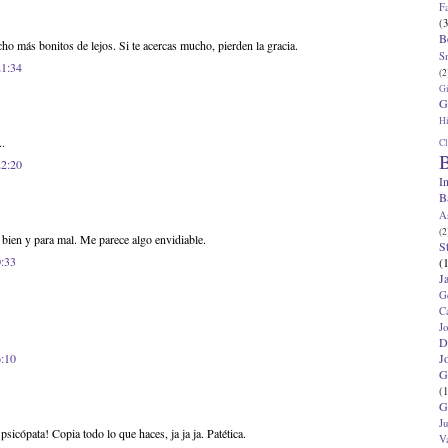
F
(3
B
o más bonitos de lejos. Si te acercas mucho, pierden la gracia.
S
21:34
(2
G
G
Hi
..
Cl
B
22:20
I
B
A
(2
bien y para mal. Me parece algo envidiable.
S
0:33
(
J
G
C
J
D
J
6:10
G
(1
G
J
psicópata! Copia todo lo que haces, ja ja ja. Patética.
V