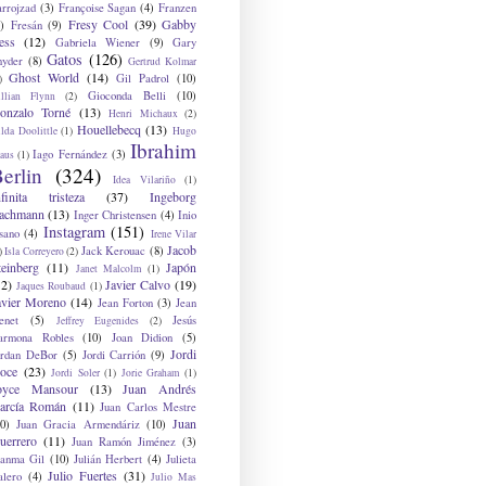
arrojzad
(3)
Françoise Sagan
(4)
Franzen
Fresy Cool
(39)
Gabby
)
Fresán
(9)
ess
(12)
Gabriela Wiener
(9)
Gary
Gatos
(126)
nyder
(8)
Gertrud Kolmar
Ghost World
(14)
Gil Padrol
(10)
)
Gioconda Belli
(10)
illian Flynn
(2)
onzalo Torné
(13)
Henri Michaux
(2)
Houellebecq
(13)
lda Doolittle
(1)
Hugo
Ibrahim
Iago Fernández
(3)
aus
(1)
erlin
(324)
Idea Vilariño
(1)
nfinita tristeza
(37)
Ingeborg
achmann
(13)
Inger Christensen
(4)
Inio
Instagram
(151)
sano
(4)
Irene Vilar
Jacob
Jack Kerouac
(8)
)
Isla Correyero
(2)
teinberg
(11)
Japón
Janet Malcolm
(1)
12)
Javier Calvo
(19)
Jaques Roubaud
(1)
avier Moreno
(14)
Jean Forton
(3)
Jean
enet
(5)
Jesús
Jeffrey Eugenides
(2)
armona Robles
(10)
Joan Didion
(5)
Jordi
ordan DeBor
(5)
Jordi Carrión
(9)
oce
(23)
Jordi Soler
(1)
Jorie Graham
(1)
oyce Mansour
(13)
Juan Andrés
arcía Román
(11)
Juan Carlos Mestre
Juan
0)
Juan Gracia Armendáriz
(10)
uerrero
(11)
Juan Ramón Jiménez
(3)
uanma Gil
(10)
Julián Herbert
(4)
Julieta
Julio Fuertes
(31)
alero
(4)
Julio Mas