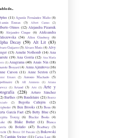
ablo de...
9plus
(11)
Agustín Fernández Mallo
(8)
l-amin Emran
(3)
Albert Camus
(2)
lberto Olmos
(12)
Alejandra Pizarnik
38)
Aleksandra
Alejandro Cinque
(6)
aliszewska
(34)
Allen Ginsberg
(6)
lpha Decay
(59)
Alt Lit
(83)
Alvy
lvaro Guijarro
(5)
Alvaro Mutis
(4)
inger
(13)
Amelie Nothomb
(14)
Ana
arrete
(19)
Ana Gorria
(12)
Ana María
Anagrama
(40)
Anais Nin
(18)
oix
(1)
Anna Ajmátova
(16)
natole Broyard
(4)
nne Carson
(11)
Anne Sexton
(17)
Antonio Machado
(5)
nnie Ernaux
(2)
ollinaire
(3)
AR Ammons
(1)
Ariana
Arte y
Artaud
(3)
arwicz
(1)
Arte
(1)
otografía
(228)
Arturo Sánchez
12)
Barthes
(19)
Baudelaire
(21)
Beatriz
Begoña Callejón
(12)
eciado
(2)
Ben Brooks
(13)
eigbeder
(9)
Benn
(8)
erta García Faet
(25)
Betty Blue
(51)
irgitta Trotzig
(6)
Blackie Books
(4)
Blake Butler
(11)
lake
(6)
Blanca
Bolaño
(47)
arela
(8)
Bradbury
(3)
Bukowski
recht
(3)
Breece DJ Pancake
(2)
37)
Capitán Swing
(11)
Carlos Lust
(8)