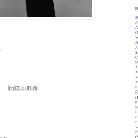
H
8
A
A
(
W
A
A
o
S
C
M
A
A
A
Ap
H
f
(
Pr
B
B
B
B
V
B
(