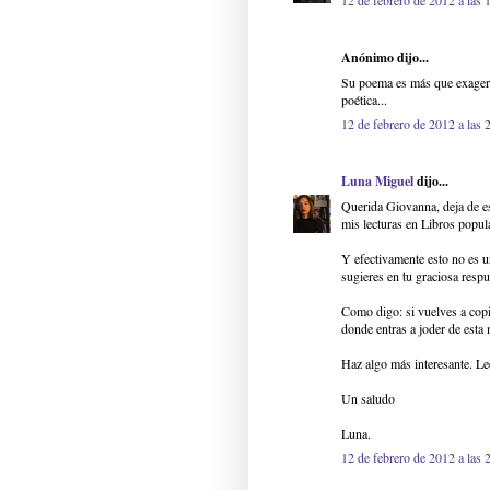
12 de febrero de 2012 a las 
Anónimo dijo...
Su poema es más que exagera
poética...
12 de febrero de 2012 a las 
Luna Miguel
dijo...
Querida Giovanna, deja de es
mis lecturas en Libros popul
Y efectivamente esto no es u
sugieres en tu graciosa respu
Como digo: si vuelves a copi
donde entras a joder de esta 
Haz algo más interesante. Le
Un saludo
Luna.
12 de febrero de 2012 a las 