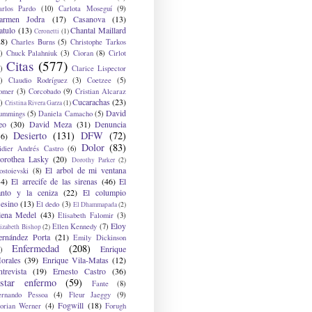
arlos Pardo
(10)
Carlota Moseguí
(9)
armen Jodra
(17)
Casanova
(13)
atulo
(13)
Chantal Maillard
Ceronetti
(1)
28)
Charles Burns
(5)
Christophe Tarkos
)
Chuck Palahniuk
(3)
Cioran
(8)
Cirlot
Citas
(577)
)
Clarice Lispector
)
Claudio Rodríguez
(3)
Coetzee
(5)
omer
(3)
Corcobado
(9)
Cristian Alcaraz
Cucarachas
(23)
)
Cristina Rivera Garza
(1)
David
ummings
(5)
Daniela Camacho
(5)
eo
(30)
David Meza
(31)
Denuncia
Desierto
(131)
DFW
(72)
36)
Dolor
(83)
idier Andrés Castro
(6)
orothea Lasky
(20)
Dorothy Parker
(2)
El arbol de mi ventana
ostoievski
(8)
34)
El arrecife de las sirenas
(46)
El
anto y la ceniza
(22)
El columpio
sesino
(13)
El dedo
(3)
El Dhammapada
(2)
lena Medel
(43)
Elisabeth Falomir
(3)
Eloy
Ellen Kennedy
(7)
izabeth Bishop
(2)
ernández Porta
(21)
Emily Dickinson
Enfermedad
(208)
Enrique
)
orales
(39)
Enrique Vila-Matas
(12)
ntrevista
(19)
Ernesto Castro
(36)
star enfermo
(59)
Fante
(8)
ernando Pessoa
(4)
Fleur Jaeggy
(9)
Fogwill
(18)
lorian Werner
(4)
Forugh