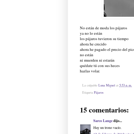
No están de moda los pájaros
ya no lo están
los pájaros tuvieron su tiempo
ahora he crecido
ahora he pagado el precio del pic
no están
ni muerden ni estarán
quédate tú con sus heces
hazlas volar.
La culpable
Luna Miguel
at
5:53 p. m.
Etiqueta
Pájaros
15 comentarios:
Sarco Lange
dijo...
Hay un trono vacío.