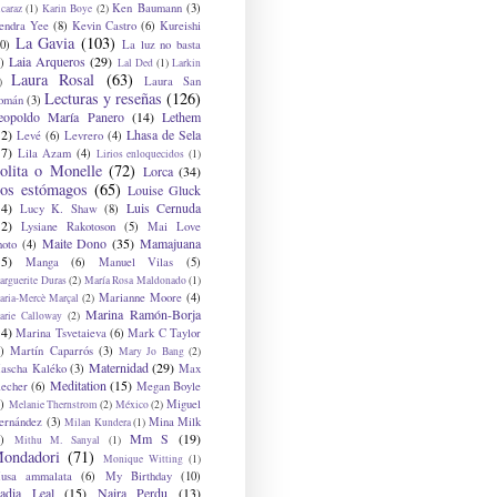
Ken Baumann
(3)
caraz
(1)
Karin Boye
(2)
endra Yee
(8)
Kevin Castro
(6)
Kureishi
La Gavia
(103)
0)
La luz no basta
Laia Arqueros
(29)
)
Lal Ded
(1)
Larkin
Laura Rosal
(63)
Laura San
)
Lecturas y reseñas
(126)
omán
(3)
eopoldo María Panero
(14)
Lethem
12)
Lhasa de Sela
Levé
(6)
Levrero
(4)
17)
Lila Azam
(4)
Lirios enloquecidos
(1)
olita o Monelle
(72)
Lorca
(34)
os estómagos
(65)
Louise Gluck
14)
Luis Cernuda
Lucy K. Shaw
(8)
12)
Lysiane Rakotoson
(5)
Mai Love
Maite Dono
(35)
Mamajuana
hoto
(4)
15)
Manga
(6)
Manuel Vilas
(5)
rguerite Duras
(2)
María Rosa Maldonado
(1)
Marianne Moore
(4)
ria-Mercè Marçal
(2)
Marina Ramón-Borja
arie Calloway
(2)
14)
Marina Tsvetaieva
(6)
Mark C Taylor
)
Martín Caparrós
(3)
Mary Jo Bang
(2)
Maternidad
(29)
ascha Kaléko
(3)
Max
Meditation
(15)
lecher
(6)
Megan Boyle
)
Miguel
Melanie Thernstrom
(2)
México
(2)
ernández
(3)
Mina Milk
Milan Kundera
(1)
Mm S
(19)
)
Mithu M. Sanyal
(1)
ondadori
(71)
Monique Witting
(1)
usa ammalata
(6)
My Birthday
(10)
adia Leal
(15)
Naira Perdu
(13)