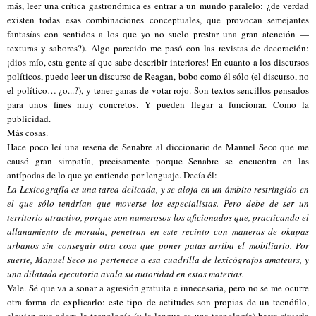
más, leer una crítica gastronómica es entrar a un mundo paralelo: ¿de verdad
existen todas esas combinaciones conceptuales, que provocan semejantes
fantasías con sentidos a los que yo no suelo prestar una gran atención —
texturas y sabores?). Algo parecido me pasó con las revistas de decoración:
¡dios mío, esta gente sí que sabe describir interiores! En cuanto a los discursos
políticos, puedo leer un discurso de Reagan, bobo como él sólo (el discurso, no
el político… ¿o...?), y tener ganas de votar rojo. Son textos sencillos pensados
para unos fines muy concretos. Y pueden llegar a funcionar. Como la
publicidad.
Más cosas.
Hace poco leí una reseña de Senabre al diccionario de Manuel Seco que me
causó gran simpatía, precisamente porque Senabre se encuentra en las
antípodas de lo que yo entiendo por lenguaje. Decía él:
La Lexicografía es una tarea delicada, y se aloja en un ámbito restringido en
el que sólo tendrían que moverse los especialistas. Pero debe de ser un
territorio atractivo, porque son numerosos los aficionados que, practicando el
allanamiento de morada, penetran en este recinto con maneras de okupas
urbanos sin conseguir otra cosa que poner patas arriba el mobiliario. Por
suerte, Manuel Seco no pertenece a esa cuadrilla de lexicógrafos amateurs, y
una dilatada ejecutoria avala su autoridad en estas materias.
Vale. Sé que va a sonar a agresión gratuita e innecesaria, pero no se me ocurre
otra forma de explicarlo: este tipo de actitudes son propias de un tecnófilo,
alguien que adora la tecnología (y la lengua es una tecnología) hasta situarla