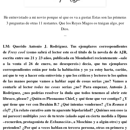
He entrevistado a mi novio porque sé que os va a gustar. Estas son las primeras
3 preguntas de otras 11 restantes. Que los Reyes Magos os traigan algo, por
Dios.
...
LM: Querido Antonio J. Rodríguez. Tus ejemplares correspondientes
de
(como sabrá el lector este es el título de la novela de de AJR,
Fresy cool
escrita entre sus 21 y 23 años, publicada en Mondadori recientemente –sale
a la venta el 26 de enero, no desespereís-) decía, que tus ejemplares
correspondientes están por toda la habitación y yo ya estoy harta, cariño,
así que te voy a hacer esta entrevista y que los críticos y lectores te los quiten
de las manos porque vamos a hablar aquí de cosas serias ¿no? Vamos a
contarle al lector
serias ¿no? Para empezar, Antonio J.
todas tus cosas
Rodríguez, ¿nos podrías resolver la duda que todos tenemos al abrir este
libraco, please? ¿Quién es Pleonasmo Chief, y qué tiene que ver contigo? ¿Y
qué tiene que ver con Ibrahím B.? ¿Qué intentas vendernos? ¿Un
Roman à
? ¿Un relato curativo ante tu aparente bipolaridad? ¿Quiénes son esos (a
clef
mi parecer) múltiples
de tu texto (añado aquí en cierta medida a Djuna
yoes
–recuerden, protagonista de
-, a Moschino y a algún otro) y qué
Exhumación
pretenden? ¿Por qué a veces hablan en tercera persona, otras en primera y