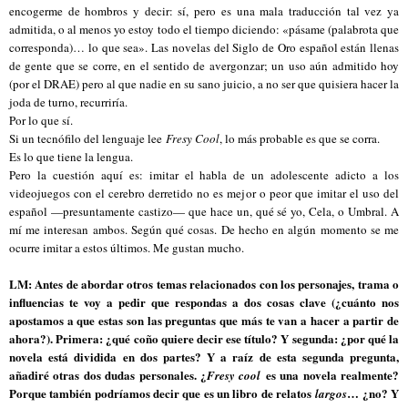
encogerme de hombros y decir: sí, pero es una mala traducción tal vez ya
admitida, o al menos yo estoy todo el tiempo diciendo: «pásame (palabrota que
corresponda)… lo que sea». Las novelas del Siglo de Oro español están llenas
de gente que se corre, en el sentido de avergonzar; un uso aún admitido hoy
(por el DRAE) pero al que nadie en su sano juicio, a no ser que quisiera hacer la
joda de turno, recurriría.
Por lo que sí.
Si un tecnófilo del lenguaje lee
Fresy Cool
, lo más probable es que se corra.
Es lo que tiene la lengua.
Pero la cuestión aquí es: imitar el habla de un adolescente adicto a los
videojuegos con el cerebro derretido no es mejor o peor que imitar el uso del
español —presuntamente castizo— que hace un, qué sé yo, Cela, o Umbral. A
mí me interesan ambos. Según qué cosas. De hecho en algún momento se me
ocurre imitar a estos últimos. Me gustan mucho.
LM: Antes de abordar otros temas relacionados con los personajes, trama o
influencias te voy a pedir que respondas a dos cosas clave (¿cuánto nos
apostamos a que estas son las preguntas que más te van a hacer a partir de
ahora?). Primera: ¿qué coño quiere decir ese título? Y segunda: ¿por qué la
novela está dividida en dos partes? Y a raíz de esta segunda pregunta,
añadiré otras dos dudas personales. ¿
es una novela realmente?
Fresy cool
Porque también podríamos decir que es un libro de relatos
… ¿no? Y
largos