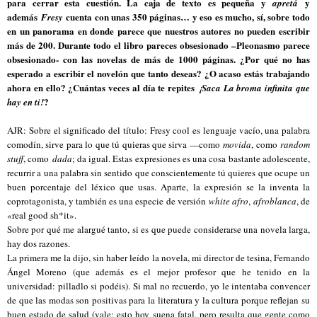
para cerrar esta cuestión. La caja de texto es pequeña y
y
apretá
además
cuenta con unas 350 páginas… y eso es mucho, sí, sobre todo
Fresy
en un panorama en donde parece que nuestros autores no pueden escribir
más de 200. Durante todo el libro pareces obsesionado –Pleonasmo parece
obsesionado- con las novelas de más de 1000 páginas. ¿Por qué no has
esperado a escribir el novelón que tanto deseas? ¿O acaso estás trabajando
ahora en ello? ¿Cuántas veces al día te repites
¡Saca La broma infinita que
?
hay en ti!
AJR: Sobre el significado del título: Fresy cool es lenguaje vacío, una palabra
comodín, sirve para lo que tú quieras que sirva —como
movida
, como
random
stuff
, como
dada
; da igual. Estas expresiones es una cosa bastante adolescente,
recurrir a una palabra sin sentido que conscientemente tú quieres que ocupe un
buen porcentaje del léxico que usas. Aparte, la expresión se la inventa la
coprotagonista, y también es una especie de versión
white afro
,
afroblanca
, de
«real good sh*it».
Sobre por qué me alargué tanto, si es que puede considerarse una novela larga,
hay dos razones.
La primera me la dijo, sin haber leído la novela, mi director de tesina, Fernando
Ángel Moreno (que además es el mejor profesor que he tenido en la
universidad: pilladlo si podéis). Si mal no recuerdo, yo le intentaba convencer
de que las modas son positivas para la literatura y la cultura porque reflejan su
buen estado de salud (vale: esto hoy suena fatal, pero resulta que gente como