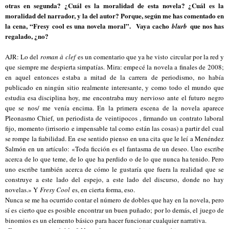
otras en segunda? ¿Cuál es la moralidad de esta novela? ¿Cuál es la
moralidad del narrador, y la del autor? Porque, según me has comentado en
la cena, “Fresy cool es una novela moral”. Vaya cacho
que nos has
blurb
regalado, ¿no?
AJR: Lo del
roman à clef
es un comentario que ya he visto circular por la red y
que siempre me despierta simpatías. Mira: empecé la novela a finales de 2008;
en aquel entonces estaba a mitad de la carrera de periodismo, no había
publicado en ningún sitio realmente interesante, y como todo el mundo que
estudia esa disciplina hoy, me encontraba muy nervioso ante el futuro negro
que se nos/ me venía encima. En la primera escena de la novela aparece
Pleonasmo Chief, un periodista de veintipocos , firmando un contrato laboral
fijo, momento (irrisorio e impensable tal como están las cosas) a partir del cual
se rompe la fiabilidad. En ese sentido pienso en una cita que le leí a Menéndez
Salmón en un artículo: «Toda ficción es el fantasma de un deseo. Uno escribe
acerca de lo que teme, de lo que ha perdido o de lo que nunca ha tenido. Pero
uno escribe también acerca de cómo le gustaría que fuera la realidad que se
construye a este lado del espejo, a este lado del discurso, donde no hay
novelas.» Y
Fresy Cool
es, en cierta forma, eso.
Nunca se me ha ocurrido contar el número de dobles que hay en la novela, pero
sí es cierto que es posible encontrar un buen puñado; por lo demás, el juego de
binomios es un elemento básico para hacer funcionar cualquier narrativa.