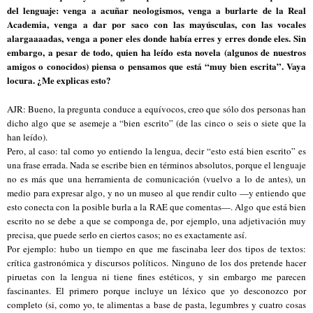
del lenguaje: venga a acuñar neologismos, venga a burlarte de la Real
Academia, venga a dar por saco con las mayúsculas, con las vocales
alargaaaadas, venga a poner eles donde había erres y erres donde eles. Sin
embargo, a pesar de todo, quien ha leído esta novela (algunos de nuestros
amigos o conocidos) piensa o pensamos que está “muy bien escrita”. Vaya
locura. ¿Me explicas esto?
AJR: Bueno, la pregunta conduce a equívocos, creo que sólo dos personas han
dicho algo que se asemeje a “bien escrito” (de las cinco o seis o siete que la
han leído).
Pero, al caso: tal como yo entiendo la lengua, decir “esto está bien escrito” es
una frase errada. Nada se escribe bien en términos absolutos, porque el lenguaje
no es más que una herramienta de comunicación (vuelvo a lo de antes), un
medio para expresar algo, y no un museo al que rendir culto —y entiendo que
esto conecta con la posible burla a la RAE que comentas—. Algo que está bien
escrito no se debe a que se componga de, por ejemplo, una adjetivación muy
precisa, que puede serlo en ciertos casos; no es exactamente así.
Por ejemplo: hubo un tiempo en que me fascinaba leer dos tipos de textos:
crítica gastronómica y discursos políticos. Ninguno de los dos pretende hacer
piruetas con la lengua ni tiene fines estéticos, y sin embargo me parecen
fascinantes. El primero porque incluye un léxico que yo desconozco por
completo (si, como yo, te alimentas a base de pasta, legumbres y cuatro cosas