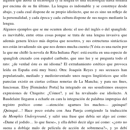
por encima de su fin último. La lengua es indomable y se construye desde
abajo, y cada cual dispone de su propio idiolecto, que no es sino un reflejo de
la personalidad, y cada época y cada cultura dispone de sus rasgos mediante la
lengua.
Algunos ejemplos que se me ocurren ahora: el uso del inglés o del spanglish:
es inevitable, entre otras cosas porque se trata de una lengua invasiva que
además genera léxico más deprisa que nosotros, y sus estructuras sintácticas
nos están invadiendo sin que nos demos mucha cuenta (Y ésta es una razón por
la que me chifló la novela de Rita Indiana
Papi
: está escrita en una especie de
spanglish cruzado con español caribeño, que uno lee y se pregunta todo el
rato: ¿de verdad éste es mi idioma? El extrañamiento estético que provoca
leída en España está muy bien). Otra: Joaquín Reyes y sus secuaces han
popularizado, mediado y medioinventado unos rasgos lingüísticos que sólo
parecían existir en ciertas colinas remotas de La Mancha; y para sus fines,
funcionan. Eloy [Fernández Porta] ha integrado en sus sesudísimos ensayos
expresiones de Chiquito: ¿Cómor?, y así ha revaluado ese idiolecto. A
Baudelaire llegaron a echarle en cara la integración de palabras impropias del
registro poético como —atención: agarraos los machos— ¡quinqué!
¡Quinqué…! Hace poco estaba con Ana Pareja corrigiendo la traducción
de
Memphis Underground
, y salió una frase que debía ser algo así como:
«Dame el jodido… lo que fuese», y ella debió decir algo así como: «¿esto no
suena a doblaje malo de película de acción de sobremesa?», y yo debí