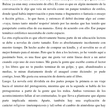
Balzac ya eran muy consciente de ello). El caso es que en algún momento de la
conversación le dije que veía mi novela como un parque temático de estilos,
donde igual había improvisación o pura trama o fragmentos o fantasía o ensayo
o ficción gótica… lo que fuese, y entonces él debió decirme algo así como:
«vaya, tienes tanto miedo/ respeto/ interés por las modas que has tenido que
parapetarte contra ellas de esa manera». Estoy de acuerdo con ello. Ese parque
temático estilístico necesitaba de cierto espacio.
La otra explicación es que efectivamente buena parte de mi educación lectora
se debe a novelas de cierto tamaño. Esto es absolutamente incoherente con
nuestro tiempo. De hecho acabo de comprar un kindle, y el novelón no es el
mejor formato para el mismo. Pero que le den a los lectores, yo he venido aquí a
pasármelo bien, es una frase que me gusta ver entre líneas decir a un autor
cuando cojo uno de esos tomos. Me gusta la gente que escribe contra el lector
y los libros que no te puedes terminar de un golpe, y que, abandonados a
medias, te miran diariamente desde el anaquel como diciendo: yo pude
contigo, loser. Me gusta esa sensación de derrota ante el libro.
Luego. La novela está dividida en dos partes porque la primera es un viaje
hacia el interior del protagonista, mientras que en la segunda se habla de los
protagonistas a partir de la gente que los rodea. Ambas versiones de los
acontecimientos fallan al ser contrastadas, lo que lleva a plantearse que alguna
parte implicada miente. Aparte, también hay una explicación de
carácter
religioso
(metempsicosis y tal) sobre el cambio de atmósferas que hay