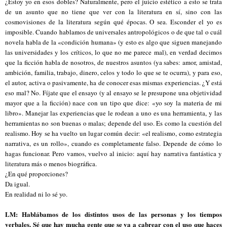
¿Estoy yo en esos dobles? Naturalmente, pero el juicio estético a esto se trata
de un asunto que no tiene que ver con la literatura en sí, sino con las
cosmovisiones de la literatura según qué épocas. O sea. Esconder el yo es
imposible. Cuando hablamos de universales antropológicos o de que tal o cuál
novela habla de la «condición humana» (y esto es algo que siguen manejando
las universidades y los críticos, lo que no me parece mal), en verdad decimos
que la ficción habla de nosotros, de nuestros asuntos (ya sabes: amor, amistad,
ambición, familia, trabajo, dinero, celos y todo lo que se te ocurra), y para eso,
el autor, activa o pasivamente, ha de conocer esas mismas experiencias. ¿Y está
eso mal? No. Fíjate que el ensayo (y al ensayo se le presupone una objetividad
mayor que a la ficción) nace con un tipo que dice: «yo soy la materia de mi
libro». Manejar las experiencias que le rodean a uno es una herramienta, y las
herramientas no son buenas o malas; depende del uso. Es como la cuestión del
realismo. Hoy se ha vuelto un lugar común decir: «el realismo, como estrategia
narrativa, es un rollo», cuando es completamente falso. Depende de cómo lo
hagas funcionar. Pero vamos, vuelvo al inicio: aquí hay narrativa fantástica y
literatura más o menos biográfica.
¿En qué proporciones?
Da igual.
En realidad ni lo sé yo.
LM: Hablábamos de los distintos usos de las personas y los tiempos
verbales. Sé que hay mucha gente que se va a cabrear con el uso que haces