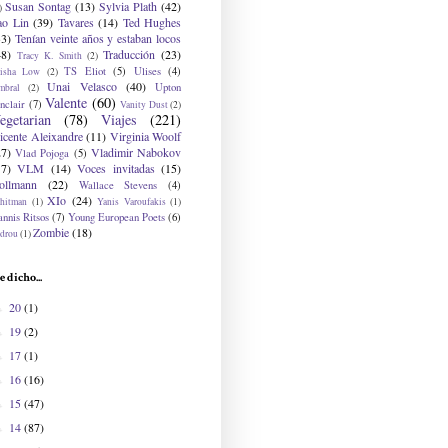
Susan Sontag
(13)
Sylvia Plath
(42)
)
ao Lin
(39)
Tavares
(14)
Ted Hughes
33)
Tenían veinte años y estaban locos
48)
Traducción
(23)
Tracy K. Smith
(2)
TS Eliot
(5)
Ulises
(4)
risha Low
(2)
Unai Velasco
(40)
Upton
mbral
(2)
Valente
(60)
nclair
(7)
Vanity Dust
(2)
egetarian
(78)
Viajes
(221)
icente Aleixandre
(11)
Virginia Woolf
27)
Vladimir Nabokov
Vlad Pojoga
(5)
17)
VLM
(14)
Voces invitadas
(15)
ollmann
(22)
Wallace Stevens
(4)
XIo
(24)
hitman
(1)
Yanis Varoufakis
(1)
nnis Ritsos
(7)
Young European Poets
(6)
Zombie
(18)
drou
(1)
e dicho...
20
(1)
►
19
(2)
►
17
(1)
►
16
(16)
►
15
(47)
►
14
(87)
►