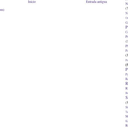
Inicio
Entrada antigua
N
(7
om)
N
O
G
P
C
P
(2
P
P
(
P
(
P
P
R
R
R
Br
S
(5
S
T
M
K
R