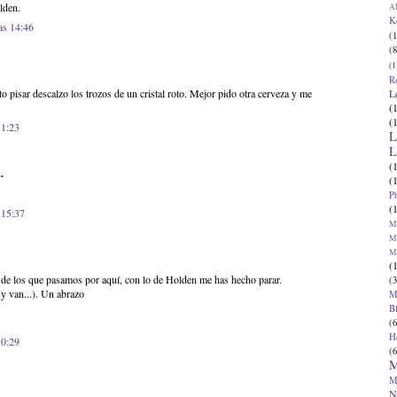
lden.
Al
K
as 14:46
(1
(8
(1
R
L
o pisar descalzo los trozos de un cristal roto. Mejor pido otra cerveza y me
(
(
 1:23
L
L
(
.
(
P
(
 15:37
Ma
Ma
M
(
ad de los que pasamos por aquí, con lo de Holden me has hecho parar.
(3
(y van...). Un abrazo
M
B
(6
H
 0:29
(6
M
M
N