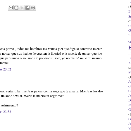
F
(3
B
S
(2
G
G
Hi
Cl
B
ideos porno , todos los hombres los vemos y el que diga lo contrario miente
I
a no ser que sus hechos le cuesten la libertad o la muerte de un ser querido
B
 que pensamos o soñamos lo podemos hacer, yo no me fió ni de mi mismo
Manuel
A
(2
as 23:52
S
(
J
G
o sería follar mientras peleas con la soga que te amarra. Mientras los dos
C
al unísono sexual. ¿Sería la muerte tu orgasmo?
J
D
J
 sufrimiento?
G
as 23:53
(1
G
J
V