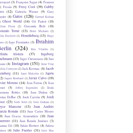
arrojzad
(3)
Françoise Sagan
(4)
Franzen
Fresy Cool
(39)
Gabby
)
Fresán
(9)
ess
(12)
Gabriela Wiener
(9)
Gary
Gatos
(126)
nyder
(8)
Gertrud Kolmar
Ghost World
(14)
Gil Padrol
(10)
)
Gioconda Belli
(10)
illian Flynn
(2)
onzalo Torné
(13)
Henri Michaux
(2)
Houellebecq
(13)
lda Doolittle
(1)
Hugo
Ibrahim
Iago Fernández
(3)
aus
(1)
erlin
(324)
Idea Vilariño
(1)
nfinita tristeza
(37)
Ingeborg
achmann
(13)
Inger Christensen
(4)
Inio
Instagram
(151)
sano
(4)
Irene Vilar
Jacob
Jack Kerouac
(8)
)
Isla Correyero
(2)
teinberg
(11)
Japón
Janet Malcolm
(1)
12)
Javier Calvo
(19)
Jaques Roubaud
(1)
avier Moreno
(14)
Jean Forton
(3)
Jean
enet
(5)
Jesús
Jeffrey Eugenides
(2)
armona Robles
(10)
Joan Didion
(5)
Jordi
ordan DeBor
(5)
Jordi Carrión
(9)
oce
(23)
Jordi Soler
(1)
Jorie Graham
(1)
oyce Mansour
(13)
Juan Andrés
arcía Román
(11)
Juan Carlos Mestre
Juan
0)
Juan Gracia Armendáriz
(10)
uerrero
(11)
Juan Ramón Jiménez
(3)
uanma Gil
(10)
Julián Herbert
(4)
Julieta
Julio Fuertes
(31)
alero
(4)
Julio Mas