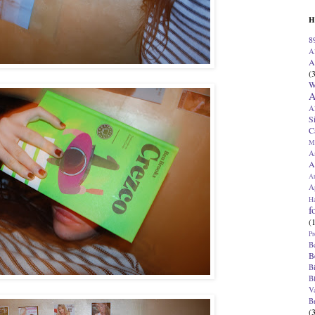
H
8
A
A
(
W
A
A
S
C
M
A
A
A
Ap
H
f
(
Pr
B
B
B
B
V
B
(