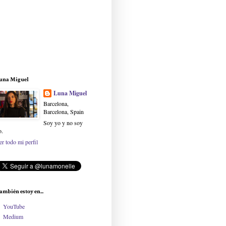
una Miguel
Luna Miguel
Barcelona,
Barcelona, Spain
Soy yo y no soy
o.
er todo mi perfil
ambién estoy en...
YouTube
Medium