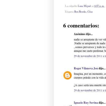
La culpable
Luna Miguel
at
6:07 p. m.
Etiqueta
Ben Brooks
,
Citas
6 comentarios:
Anónimo dijo...
nadie se arrepiente de ver v
.Nadie se arrepiente de nada 
, somos perversos y todo lo
aunque me suelo perdonar. 
29 de noviembre de 2011 a l
Roger Vilanova Jou
dijo...
Imagina, por un momento, cóm
cuerpos peleáis con la vida 
¿A caso sería una muerte sin
29 de noviembre de 2011 a l
Ignacio Ruy Suvina
dijo...