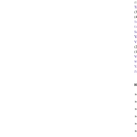
(1
T
(
(
T
U
Si
V
V
(
(
V
W
Ya
Zi
H