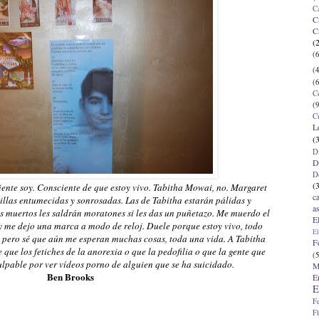
C
C
C
(
(6
(4
(6
C
(9
C
L
(
D
D
D
(
nte soy. Consciente de que estoy vivo. Tabitha Mowai, no. Margaret
c
illas entumecidas y sonrosadas. Las de Tabitha estarán pálidas y
a
s muertos les saldrán moratones si les das un puñetazo. Me muerdo el
E
 me dejo una marca a modo de reloj. Duele porque estoy vivo, todo
El
e pero sé que aún me esperan muchas cosas, toda una vida. A Tabitha
F
 que los fetiches de la anorexia o que la pedofilia o que la gente que
(5
culpable por ver vídeos porno de alguien que se ha suicidado.
M
Ben Brooks
E
E
F
F