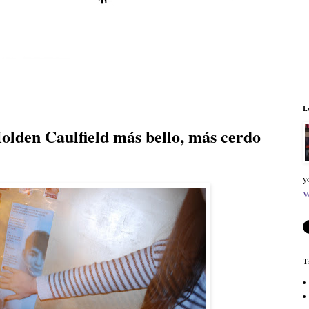
L
olden Caulfield más bello, más cerdo
y
V
T