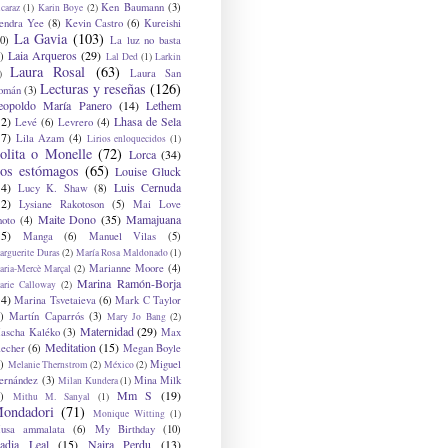
Ken Baumann
(3)
caraz
(1)
Karin Boye
(2)
endra Yee
(8)
Kevin Castro
(6)
Kureishi
La Gavia
(103)
0)
La luz no basta
Laia Arqueros
(29)
)
Lal Ded
(1)
Larkin
Laura Rosal
(63)
Laura San
)
Lecturas y reseñas
(126)
omán
(3)
eopoldo María Panero
(14)
Lethem
12)
Lhasa de Sela
Levé
(6)
Levrero
(4)
17)
Lila Azam
(4)
Lirios enloquecidos
(1)
olita o Monelle
(72)
Lorca
(34)
os estómagos
(65)
Louise Gluck
14)
Luis Cernuda
Lucy K. Shaw
(8)
12)
Lysiane Rakotoson
(5)
Mai Love
Maite Dono
(35)
Mamajuana
hoto
(4)
15)
Manga
(6)
Manuel Vilas
(5)
rguerite Duras
(2)
María Rosa Maldonado
(1)
Marianne Moore
(4)
ria-Mercè Marçal
(2)
Marina Ramón-Borja
arie Calloway
(2)
14)
Marina Tsvetaieva
(6)
Mark C Taylor
)
Martín Caparrós
(3)
Mary Jo Bang
(2)
Maternidad
(29)
ascha Kaléko
(3)
Max
Meditation
(15)
lecher
(6)
Megan Boyle
)
Miguel
Melanie Thernstrom
(2)
México
(2)
ernández
(3)
Mina Milk
Milan Kundera
(1)
Mm S
(19)
)
Mithu M. Sanyal
(1)
ondadori
(71)
Monique Witting
(1)
usa ammalata
(6)
My Birthday
(10)
adia Leal
(15)
Naira Perdu
(13)