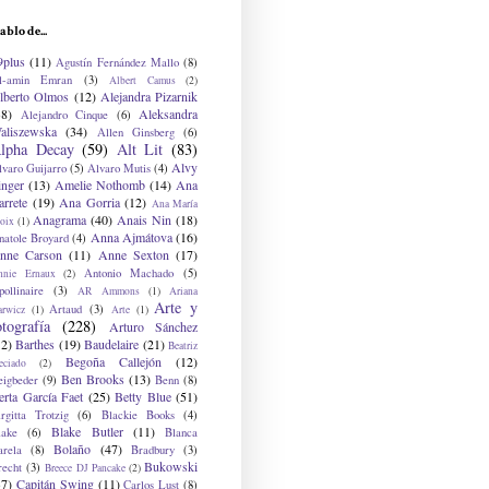
ablo de...
9plus
(11)
Agustín Fernández Mallo
(8)
l-amin Emran
(3)
Albert Camus
(2)
lberto Olmos
(12)
Alejandra Pizarnik
38)
Aleksandra
Alejandro Cinque
(6)
aliszewska
(34)
Allen Ginsberg
(6)
lpha Decay
(59)
Alt Lit
(83)
Alvy
lvaro Guijarro
(5)
Alvaro Mutis
(4)
inger
(13)
Amelie Nothomb
(14)
Ana
arrete
(19)
Ana Gorria
(12)
Ana María
Anagrama
(40)
Anais Nin
(18)
oix
(1)
Anna Ajmátova
(16)
natole Broyard
(4)
nne Carson
(11)
Anne Sexton
(17)
Antonio Machado
(5)
nnie Ernaux
(2)
ollinaire
(3)
AR Ammons
(1)
Ariana
Arte y
Artaud
(3)
arwicz
(1)
Arte
(1)
otografía
(228)
Arturo Sánchez
12)
Barthes
(19)
Baudelaire
(21)
Beatriz
Begoña Callejón
(12)
eciado
(2)
Ben Brooks
(13)
eigbeder
(9)
Benn
(8)
erta García Faet
(25)
Betty Blue
(51)
irgitta Trotzig
(6)
Blackie Books
(4)
Blake Butler
(11)
lake
(6)
Blanca
Bolaño
(47)
arela
(8)
Bradbury
(3)
Bukowski
recht
(3)
Breece DJ Pancake
(2)
37)
Capitán Swing
(11)
Carlos Lust
(8)