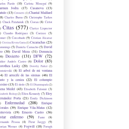
arlos Pardo
(10)
Carlota Moseguí
(9)
armen Jodra
(17)
Casanova
(13)
atulo
(13)
Chantal Maillard
Ceronetti
(1)
28)
Charles Burns
(5)
Christophe Tarkos
)
Chuck Palahniuk
(3)
Cioran
(8)
Cirlot
Citas
(577)
)
Clarice Lispector
)
Claudio Rodríguez
(3)
Coetzee
(5)
omer
(3)
Corcobado
(9)
Cristian Alcaraz
Cucarachas
(23)
)
Cristina Rivera Garza
(1)
David
ummings
(5)
Daniela Camacho
(5)
eo
(30)
David Meza
(31)
Denuncia
Desierto
(131)
DFW
(72)
36)
Dolor
(83)
idier Andrés Castro
(6)
orothea Lasky
(20)
Dorothy Parker
(2)
El arbol de mi ventana
ostoievski
(8)
34)
El arrecife de las sirenas
(46)
El
anto y la ceniza
(22)
El columpio
sesino
(13)
El dedo
(3)
El Dhammapada
(2)
lena Medel
(43)
Elisabeth Falomir
(3)
Eloy
Ellen Kennedy
(7)
izabeth Bishop
(2)
ernández Porta
(21)
Emily Dickinson
Enfermedad
(208)
Enrique
)
orales
(39)
Enrique Vila-Matas
(12)
ntrevista
(19)
Ernesto Castro
(36)
star enfermo
(59)
Fante
(8)
ernando Pessoa
(4)
Fleur Jaeggy
(9)
Fogwill
(18)
lorian Werner
(4)
Forugh