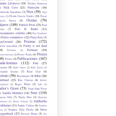
atalia Litvinova
(19)
Nichita Stanescu
Nick Cave
(21)
Nietzsche
(16)
)
Niza
(59)
ishiwaki Junzaburo
(3)
Olga
Olvido García Valdés
(10)
Óscar
rozco
(1)
Oxidao
(79)
arcía Sierra
(8)
ájaros
(149)
Patricio Pron
(23)
Paul
Peio H. Riaño
(11)
elan
(7)
ensamientos estériles
(40)
Pere Gimferrer
Perros románticos
(12)
Philip Roth
(3)
)
Poemas
(172)
layGround
(26)
Poetry is not dead
oesía masculina
(3)
38)
Portinari
(19)
Poliamor
(2)
Prensa
Power Paola
(6)
osnoventismo
(2)
69)
Publicaciones
(167)
Proust
(4)
unk-femmes
(112)
Pute
(27)
ynchon
(9)
Radu Vancu
(2)
Raúl Zurita
(1)
einaldo Arenas
(7)
René Char
(6)
etrato
(59)
Rikle
(26)
Riechmann
(4)
imbaud
(23)
Rita Chirian
(4)
Robert
Roger Wolfe
(5)
inghurst
(2)
Safo
(1)
ailor's Grave
(73)
Saint-John Perse
Sexo
(119)
Sandra Martínez
(14)
)
haron Olds
(7)
Sheila Heti
(3)
Shuntaro
Siddhartha
anikawa
(1)
Shuzo Oshimi
(2)
ukherjee
(11)
Sophie Collins
(6)
Stephen
Steve
Stephen Tully Dierks
(8)
ing
(1)
oggenbuck
(27)
Stewart Home
(5)
Sus