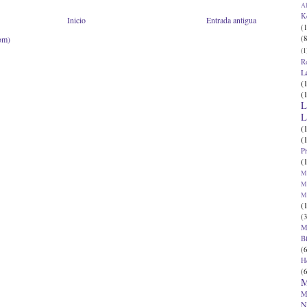
Al
K
Inicio
Entrada antigua
(1
(8
om)
(1
R
L
(
(
L
L
(
(
P
(
Ma
Ma
M
(
(3
M
B
(6
H
(6
M
M
N