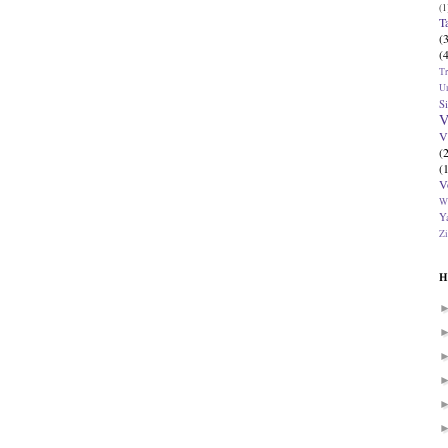
(1
T
(
(
T
U
Si
V
V
(
(
V
W
Ya
Zi
H