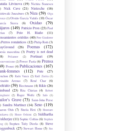
atalia Litvinova
(19)
Nichita Stanescu
Nick Cave
(21)
Nietzsche
(16)
)
Niza
(59)
ishiwaki Junzaburo
(3)
Olga
Olvido García Valdés
(10)
Óscar
rozco
(1)
Oxidao
(79)
arcía Sierra
(8)
ájaros
(149)
Patricio Pron
(23)
Paul
Peio H. Riaño
(11)
elan
(7)
ensamientos estériles
(40)
Pere Gimferrer
Perros románticos
(12)
Philip Roth
(3)
)
Poemas
(172)
layGround
(26)
Poetry is not dead
oesía masculina
(3)
38)
Portinari
(19)
Poliamor
(2)
Prensa
Power Paola
(6)
osnoventismo
(2)
69)
Publicaciones
(167)
Proust
(4)
unk-femmes
(112)
Pute
(27)
ynchon
(9)
Radu Vancu
(2)
Raúl Zurita
(1)
einaldo Arenas
(7)
René Char
(6)
etrato
(59)
Rikle
(26)
Riechmann
(4)
imbaud
(23)
Rita Chirian
(4)
Robert
Roger Wolfe
(5)
inghurst
(2)
Safo
(1)
ailor's Grave
(73)
Saint-John Perse
Sexo
(119)
Sandra Martínez
(14)
)
haron Olds
(7)
Sheila Heti
(3)
Shuntaro
Siddhartha
anikawa
(1)
Shuzo Oshimi
(2)
ukherjee
(11)
Sophie Collins
(6)
Stephen
Steve
Stephen Tully Dierks
(8)
ing
(1)
oggenbuck
(27)
Stewart Home
(5)
Sus