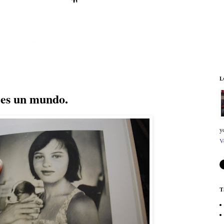
L
 es un mundo.
y
V
T