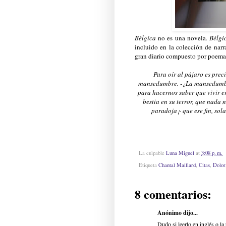
Bélgica
no es una novela
. Bélgi
incluido en la colección de narr
gran diario compuesto por poemas
Para oír al pájaro es prec
mansedumbre. -¿La mansedumbre
para hacernos saber que vivir e
bestia en su terror, que nada 
paradoja¡- que ese fin, sol
La culpable
Luna Miguel
at
3:08 p. m.
Etiqueta
Chantal Maillard
,
Citas
,
Dolor
8 comentarios:
Anónimo dijo...
Dudo si leerlo en inglés o l