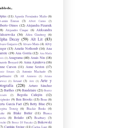
ablo de...
9plus
(11)
Agustín Fernández Mallo
(8)
l-amin Emran
(3)
Albert Camus
(2)
lberto Olmos
(12)
Alejandra Pizarnik
38)
Aleksandra
Alejandro Cinque
(6)
aliszewska
(34)
Allen Ginsberg
(6)
lpha Decay
(59)
Alt Lit
(83)
Alvy
lvaro Guijarro
(5)
Alvaro Mutis
(4)
inger
(13)
Amelie Nothomb
(14)
Ana
arrete
(19)
Ana Gorria
(12)
Ana María
Anagrama
(40)
Anais Nin
(18)
oix
(1)
Anna Ajmátova
(16)
natole Broyard
(4)
nne Carson
(11)
Anne Sexton
(17)
Antonio Machado
(5)
nnie Ernaux
(2)
ollinaire
(3)
AR Ammons
(1)
Ariana
Arte y
Artaud
(3)
arwicz
(1)
Arte
(1)
otografía
(228)
Arturo Sánchez
12)
Barthes
(19)
Baudelaire
(21)
Beatriz
Begoña Callejón
(12)
eciado
(2)
Ben Brooks
(13)
eigbeder
(9)
Benn
(8)
erta García Faet
(25)
Betty Blue
(51)
irgitta Trotzig
(6)
Blackie Books
(4)
Blake Butler
(11)
lake
(6)
Blanca
Bolaño
(47)
arela
(8)
Bradbury
(3)
Bukowski
recht
(3)
Breece DJ Pancake
(2)
37)
Capitán Swing
(11)
Carlos Lust
(8)