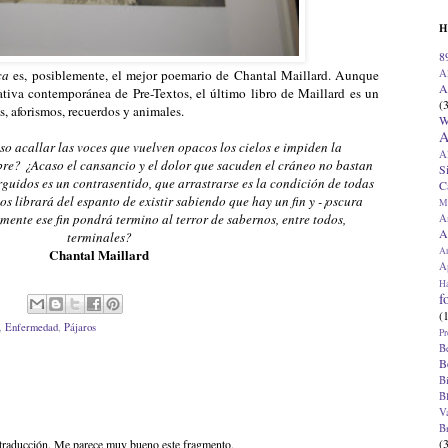
H
8
A
ca
es, posiblemente, el mejor poemario de Chantal Maillard. Aunque
A
ativa contemporánea de Pre-Textos, el último libro de Maillard es un
(
, aforismos, recuerdos y animales.
W
A
iso acallar las voces que vuelven opacos los cielos e impiden la
A
? ¿Acaso el cansancio y el dolor que sacuden el cráneo no bastan
S
rguidos es un contrasentido, que arrastrarse es la condición de todas
C
nos librará del espanto de existir sabiendo que hay un fin y -¡oscura
M
amente ese fin pondrá termino al terror de sabernos, entre todos,
A
A
terminales?
A
Chantal Maillard
Ap
H
f
(
,
Enfermedad
,
Pájaros
Pr
B
B
B
B
V
B
(
a traducción. Me parece muy bueno este fragmento.