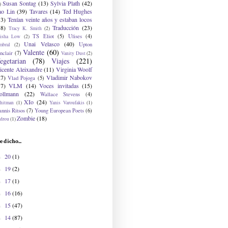
Susan Sontag
(13)
Sylvia Plath
(42)
)
ao Lin
(39)
Tavares
(14)
Ted Hughes
33)
Tenían veinte años y estaban locos
48)
Traducción
(23)
Tracy K. Smith
(2)
TS Eliot
(5)
Ulises
(4)
risha Low
(2)
Unai Velasco
(40)
Upton
mbral
(2)
Valente
(60)
nclair
(7)
Vanity Dust
(2)
egetarian
(78)
Viajes
(221)
icente Aleixandre
(11)
Virginia Woolf
27)
Vladimir Nabokov
Vlad Pojoga
(5)
17)
VLM
(14)
Voces invitadas
(15)
ollmann
(22)
Wallace Stevens
(4)
XIo
(24)
hitman
(1)
Yanis Varoufakis
(1)
nnis Ritsos
(7)
Young European Poets
(6)
Zombie
(18)
drou
(1)
e dicho...
20
(1)
►
19
(2)
►
17
(1)
►
16
(16)
►
15
(47)
►
14
(87)
►