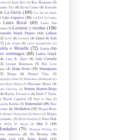
Ken Baumann
(3)
caraz
(1)
Karin Boye
(2)
endra Yee
(8)
Kevin Castro
(6)
Kureishi
La Gavia
(103)
0)
La luz no basta
Laia Arqueros
(29)
)
Lal Ded
(1)
Larkin
Laura Rosal
(63)
Laura San
)
Lecturas y reseñas
(126)
omán
(3)
eopoldo María Panero
(14)
Lethem
12)
Lhasa de Sela
Levé
(6)
Levrero
(4)
17)
Lila Azam
(4)
Lirios enloquecidos
(1)
olita o Monelle
(72)
Lorca
(34)
os estómagos
(65)
Louise Gluck
14)
Luis Cernuda
Lucy K. Shaw
(8)
12)
Lysiane Rakotoson
(5)
Mai Love
Maite Dono
(35)
Mamajuana
hoto
(4)
15)
Manga
(6)
Manuel Vilas
(5)
rguerite Duras
(2)
María Rosa Maldonado
(1)
Marianne Moore
(4)
ria-Mercè Marçal
(2)
Marina Ramón-Borja
arie Calloway
(2)
14)
Marina Tsvetaieva
(6)
Mark C Taylor
)
Martín Caparrós
(3)
Mary Jo Bang
(2)
Maternidad
(29)
ascha Kaléko
(3)
Max
Meditation
(15)
lecher
(6)
Megan Boyle
)
Miguel
Melanie Thernstrom
(2)
México
(2)
ernández
(3)
Mina Milk
Milan Kundera
(1)
Mm S
(19)
)
Mithu M. Sanyal
(1)
ondadori
(71)
Monique Witting
(1)
usa ammalata
(6)
My Birthday
(10)
adia Leal
(15)
Naira Perdu
(13)