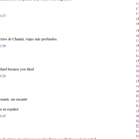
C
C
C
6:27
(
(6
(4
(6
textos de Chantal, viajes más profundos.
C
6:58
(9
C
L
(
D
lard because you liked
D
8:20
D
(
c
a
E
ionante. me encantó
El
F
be en español
(5
M
8:45
E
E
F
F