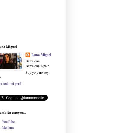
una Miguel
Luna Miguel
Barcelona,
Barcelona, Spain
Soy yo y no soy
o.
er todo mi perfil
ambién estoy en...
YouTube
Medium