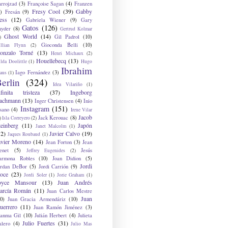
arrojzad
(3)
Françoise Sagan
(4)
Franzen
Fresy Cool
(39)
Gabby
)
Fresán
(9)
ess
(12)
Gabriela Wiener
(9)
Gary
Gatos
(126)
nyder
(8)
Gertrud Kolmar
Ghost World
(14)
Gil Padrol
(10)
)
Gioconda Belli
(10)
illian Flynn
(2)
onzalo Torné
(13)
Henri Michaux
(2)
Houellebecq
(13)
lda Doolittle
(1)
Hugo
Ibrahim
Iago Fernández
(3)
aus
(1)
erlin
(324)
Idea Vilariño
(1)
nfinita tristeza
(37)
Ingeborg
achmann
(13)
Inger Christensen
(4)
Inio
Instagram
(151)
sano
(4)
Irene Vilar
Jacob
Jack Kerouac
(8)
)
Isla Correyero
(2)
teinberg
(11)
Japón
Janet Malcolm
(1)
12)
Javier Calvo
(19)
Jaques Roubaud
(1)
avier Moreno
(14)
Jean Forton
(3)
Jean
enet
(5)
Jesús
Jeffrey Eugenides
(2)
armona Robles
(10)
Joan Didion
(5)
Jordi
ordan DeBor
(5)
Jordi Carrión
(9)
oce
(23)
Jordi Soler
(1)
Jorie Graham
(1)
oyce Mansour
(13)
Juan Andrés
arcía Román
(11)
Juan Carlos Mestre
Juan
0)
Juan Gracia Armendáriz
(10)
uerrero
(11)
Juan Ramón Jiménez
(3)
uanma Gil
(10)
Julián Herbert
(4)
Julieta
Julio Fuertes
(31)
alero
(4)
Julio Mas