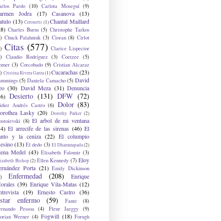
arlos Pardo
(10)
Carlota Moseguí
(9)
armen Jodra
(17)
Casanova
(13)
atulo
(13)
Chantal Maillard
Ceronetti
(1)
28)
Charles Burns
(5)
Christophe Tarkos
)
Chuck Palahniuk
(3)
Cioran
(8)
Cirlot
Citas
(577)
)
Clarice Lispector
)
Claudio Rodríguez
(3)
Coetzee
(5)
omer
(3)
Corcobado
(9)
Cristian Alcaraz
Cucarachas
(23)
)
Cristina Rivera Garza
(1)
David
ummings
(5)
Daniela Camacho
(5)
eo
(30)
David Meza
(31)
Denuncia
Desierto
(131)
DFW
(72)
36)
Dolor
(83)
idier Andrés Castro
(6)
orothea Lasky
(20)
Dorothy Parker
(2)
El arbol de mi ventana
ostoievski
(8)
34)
El arrecife de las sirenas
(46)
El
anto y la ceniza
(22)
El columpio
sesino
(13)
El dedo
(3)
El Dhammapada
(2)
lena Medel
(43)
Elisabeth Falomir
(3)
Eloy
Ellen Kennedy
(7)
izabeth Bishop
(2)
ernández Porta
(21)
Emily Dickinson
Enfermedad
(208)
Enrique
)
orales
(39)
Enrique Vila-Matas
(12)
ntrevista
(19)
Ernesto Castro
(36)
star enfermo
(59)
Fante
(8)
ernando Pessoa
(4)
Fleur Jaeggy
(9)
Fogwill
(18)
lorian Werner
(4)
Forugh