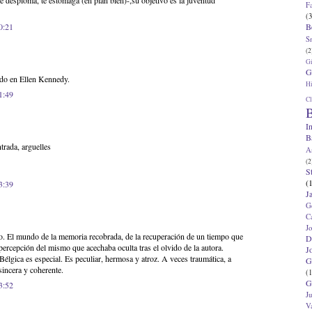
te desploma, te estomaga (en plan bien)-,su objetivo es la juventud
F
(3
B
0:21
S
(2
G
G
do en Ellen Kennedy.
Hi
1:49
Cl
B
I
B
trada, arguelles
A
(2
S
(
3:39
J
G
C
J
o. El mundo de la memoria recobrada, de la recuperación de un tiempo que
D
 percepción del mismo que acechaba oculta tras el olvido de la autora.
J
élgica es especial. Es peculiar, hermosa y atroz. A veces traumática, a
G
sincera y coherente.
(1
G
3:52
J
V