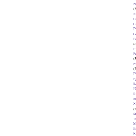
N
(7
N
O
G
P
C
P
(2
P
P
(
P
(
P
P
R
R
R
Br
S
(5
S
T
M
K
R