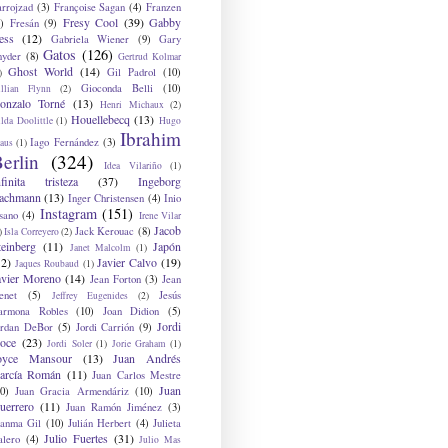
arrojzad
(3)
Françoise Sagan
(4)
Franzen
Fresy Cool
(39)
Gabby
)
Fresán
(9)
ess
(12)
Gabriela Wiener
(9)
Gary
Gatos
(126)
nyder
(8)
Gertrud Kolmar
Ghost World
(14)
Gil Padrol
(10)
)
Gioconda Belli
(10)
illian Flynn
(2)
onzalo Torné
(13)
Henri Michaux
(2)
Houellebecq
(13)
lda Doolittle
(1)
Hugo
Ibrahim
Iago Fernández
(3)
aus
(1)
erlin
(324)
Idea Vilariño
(1)
nfinita tristeza
(37)
Ingeborg
achmann
(13)
Inger Christensen
(4)
Inio
Instagram
(151)
sano
(4)
Irene Vilar
Jacob
Jack Kerouac
(8)
)
Isla Correyero
(2)
teinberg
(11)
Japón
Janet Malcolm
(1)
12)
Javier Calvo
(19)
Jaques Roubaud
(1)
avier Moreno
(14)
Jean Forton
(3)
Jean
enet
(5)
Jesús
Jeffrey Eugenides
(2)
armona Robles
(10)
Joan Didion
(5)
Jordi
ordan DeBor
(5)
Jordi Carrión
(9)
oce
(23)
Jordi Soler
(1)
Jorie Graham
(1)
oyce Mansour
(13)
Juan Andrés
arcía Román
(11)
Juan Carlos Mestre
Juan
0)
Juan Gracia Armendáriz
(10)
uerrero
(11)
Juan Ramón Jiménez
(3)
uanma Gil
(10)
Julián Herbert
(4)
Julieta
Julio Fuertes
(31)
alero
(4)
Julio Mas