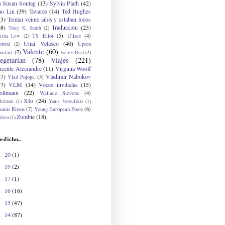
Susan Sontag
(13)
Sylvia Plath
(42)
)
ao Lin
(39)
Tavares
(14)
Ted Hughes
33)
Tenían veinte años y estaban locos
48)
Traducción
(23)
Tracy K. Smith
(2)
TS Eliot
(5)
Ulises
(4)
risha Low
(2)
Unai Velasco
(40)
Upton
mbral
(2)
Valente
(60)
nclair
(7)
Vanity Dust
(2)
egetarian
(78)
Viajes
(221)
icente Aleixandre
(11)
Virginia Woolf
27)
Vladimir Nabokov
Vlad Pojoga
(5)
17)
VLM
(14)
Voces invitadas
(15)
ollmann
(22)
Wallace Stevens
(4)
XIo
(24)
hitman
(1)
Yanis Varoufakis
(1)
nnis Ritsos
(7)
Young European Poets
(6)
Zombie
(18)
drou
(1)
e dicho...
20
(1)
►
19
(2)
►
17
(1)
►
16
(16)
►
15
(47)
►
14
(87)
►