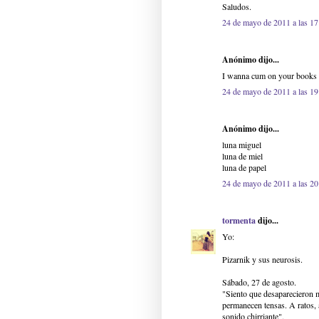
Saludos.
24 de mayo de 2011 a las 17
Anónimo dijo...
I wanna cum on your books
24 de mayo de 2011 a las 19
Anónimo dijo...
luna miguel
luna de miel
luna de papel
24 de mayo de 2011 a las 20
tormenta
dijo...
Yo:
Pizarnik y sus neurosis.
Sábado, 27 de agosto.
"Siento que desaparecieron m
permanecen tensas. A ratos, 
sonido chirriante".