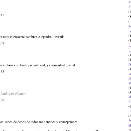
Al
K
(1
:17
(8
(1
R
L
(
eta muy interesante, también Alejandra Pizarnik.
(
:09
L
L
(
(
P
de libros con Poetry is not dead, ya comentaré que tal...
(
:35
Ma
Ma
M
(
(3
inado por el autor.
M
:36
B
(6
H
(6
M
os llenos de dedos de todos los sentidos y concepciones.
M
N