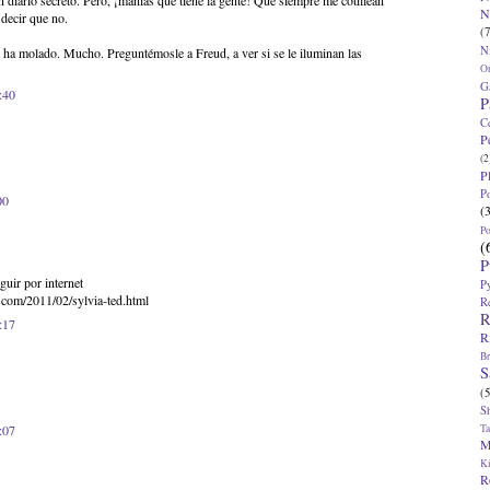
 diario secreto. Pero, ¡manías que tiene la gente! Que siempre me cotillean
N
 decir que no.
(7
N
o ha molado. Mucho. Preguntémosle a Freud, a ver si se le iluminan las
O
G
:40
P
C
P
(2
P
P
00
(
P
(
P
guir por internet
P
.com/2011/02/sylvia-ted.html
R
R
:17
R
Br
S
(5
S
T
:07
M
K
R