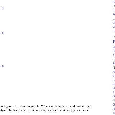
F
(3
:53
B
S
(2
G
G
Hi
:58
Cl
B
I
B
A
(2
S
:00
(
J
G
C
J
D
J
G
(1
G
is órganos, vísceras, sangre, etc. Y únicamente hay cuerdas de colores que
J
alguien las tañe y ellas se mueven eléctricamente nerviosas y producen un
V