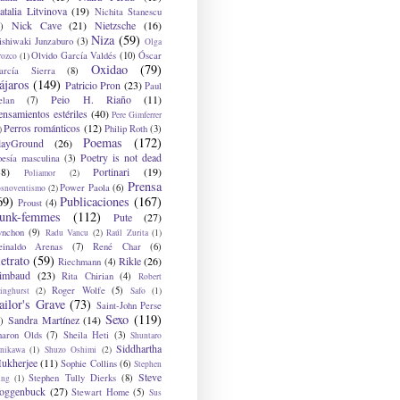
atalia Litvinova
(19)
Nichita Stanescu
Nick Cave
(21)
Nietzsche
(16)
)
Niza
(59)
ishiwaki Junzaburo
(3)
Olga
Olvido García Valdés
(10)
Óscar
rozco
(1)
Oxidao
(79)
arcía Sierra
(8)
ájaros
(149)
Patricio Pron
(23)
Paul
Peio H. Riaño
(11)
elan
(7)
ensamientos estériles
(40)
Pere Gimferrer
Perros románticos
(12)
Philip Roth
(3)
)
Poemas
(172)
layGround
(26)
Poetry is not dead
oesía masculina
(3)
38)
Portinari
(19)
Poliamor
(2)
Prensa
Power Paola
(6)
osnoventismo
(2)
69)
Publicaciones
(167)
Proust
(4)
unk-femmes
(112)
Pute
(27)
ynchon
(9)
Radu Vancu
(2)
Raúl Zurita
(1)
einaldo Arenas
(7)
René Char
(6)
etrato
(59)
Rikle
(26)
Riechmann
(4)
imbaud
(23)
Rita Chirian
(4)
Robert
Roger Wolfe
(5)
inghurst
(2)
Safo
(1)
ailor's Grave
(73)
Saint-John Perse
Sexo
(119)
Sandra Martínez
(14)
)
haron Olds
(7)
Sheila Heti
(3)
Shuntaro
Siddhartha
anikawa
(1)
Shuzo Oshimi
(2)
ukherjee
(11)
Sophie Collins
(6)
Stephen
Steve
Stephen Tully Dierks
(8)
ing
(1)
oggenbuck
(27)
Stewart Home
(5)
Sus