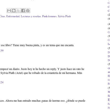
C
C
C
(
Citas
,
Enfermedad
,
Lecturas y reseñas
,
Punk-femmes
,
Sylvia Plath
(6
(4
(6
C
(9
C
L
ese libro? Tiene muy buena pinta, y es un tema que me encanta.
(
:39
D
D
D
(
c
empecé un diario. Justo hoy te he hecho un reply. Y justo hace un rato he
a
Sylvia Plath (Ariel) que he robado de la estantería de mi hermana. Más
E
El
:24
F
(5
M
E
E
dices. Ahora me han entrado muchas ganas de leerme eso. ¿dónde se puede
F
F