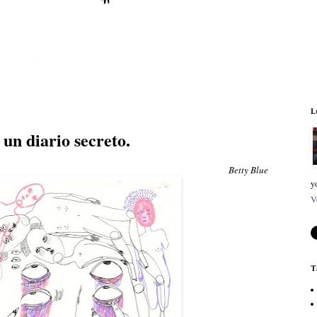
L
 un diario secreto.
Betty Blue
y
V
T