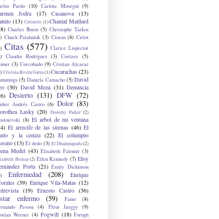
arlos Pardo
(10)
Carlota Moseguí
(9)
armen Jodra
(17)
Casanova
(13)
atulo
(13)
Chantal Maillard
Ceronetti
(1)
28)
Charles Burns
(5)
Christophe Tarkos
)
Chuck Palahniuk
(3)
Cioran
(8)
Cirlot
Citas
(577)
)
Clarice Lispector
)
Claudio Rodríguez
(3)
Coetzee
(5)
omer
(3)
Corcobado
(9)
Cristian Alcaraz
Cucarachas
(23)
)
Cristina Rivera Garza
(1)
David
ummings
(5)
Daniela Camacho
(5)
eo
(30)
David Meza
(31)
Denuncia
Desierto
(131)
DFW
(72)
36)
Dolor
(83)
idier Andrés Castro
(6)
orothea Lasky
(20)
Dorothy Parker
(2)
El arbol de mi ventana
ostoievski
(8)
34)
El arrecife de las sirenas
(46)
El
anto y la ceniza
(22)
El columpio
sesino
(13)
El dedo
(3)
El Dhammapada
(2)
lena Medel
(43)
Elisabeth Falomir
(3)
Eloy
Ellen Kennedy
(7)
izabeth Bishop
(2)
ernández Porta
(21)
Emily Dickinson
Enfermedad
(208)
Enrique
)
orales
(39)
Enrique Vila-Matas
(12)
ntrevista
(19)
Ernesto Castro
(36)
star enfermo
(59)
Fante
(8)
ernando Pessoa
(4)
Fleur Jaeggy
(9)
Fogwill
(18)
lorian Werner
(4)
Forugh