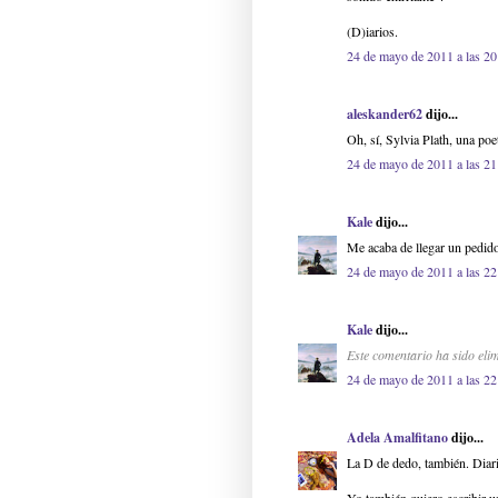
(D)iarios.
24 de mayo de 2011 a las 20
aleskander62
dijo...
Oh, sí, Sylvia Plath, una po
24 de mayo de 2011 a las 21
Kale
dijo...
Me acaba de llegar un pedido 
24 de mayo de 2011 a las 22
Kale
dijo...
Este comentario ha sido elim
24 de mayo de 2011 a las 22
Adela Amalfitano
dijo...
La D de dedo, también. Diari