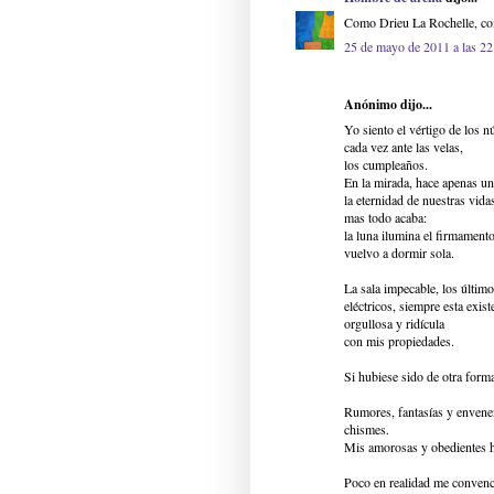
Como Drieu La Rochelle, co
25 de mayo de 2011 a las 22
Anónimo dijo...
Yo siento el vértigo de los 
cada vez ante las velas,
los cumpleaños.
En la mirada, hace apenas un 
la eternidad de nuestras vida
mas todo acaba:
la luna ilumina el firmamento
vuelvo a dormir sola.
La sala impecable, los último
eléctricos, siempre esta exist
orgullosa y ridícula
con mis propiedades.
Si hubiese sido de otra form
Rumores, fantasías y enven
chismes.
Mis amorosas y obedientes h
Poco en realidad me convenc