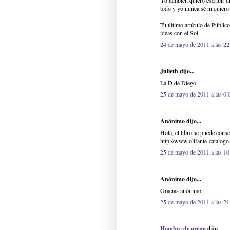
Yo también quiero escribir un
todo y yo nunca sé ni quiero
Tu último artículo de Públic
ideas con el Sol.
24 de mayo de 2011 a las 22
Julieth dijo...
La D de Diego.
25 de mayo de 2011 a las 0:
Anónimo dijo...
Hola, el libro se puede conse
http://www.olifante-catalogo
25 de mayo de 2011 a las 10
Anónimo dijo...
Gracias anónimo
25 de mayo de 2011 a las 21
Hombre de arena
dijo...