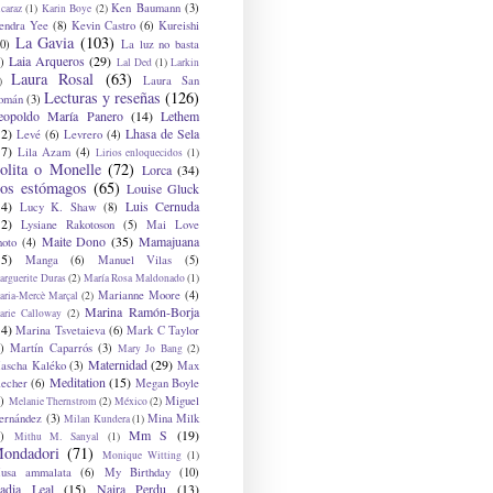
Ken Baumann
(3)
caraz
(1)
Karin Boye
(2)
endra Yee
(8)
Kevin Castro
(6)
Kureishi
La Gavia
(103)
0)
La luz no basta
Laia Arqueros
(29)
)
Lal Ded
(1)
Larkin
Laura Rosal
(63)
Laura San
)
Lecturas y reseñas
(126)
omán
(3)
eopoldo María Panero
(14)
Lethem
12)
Lhasa de Sela
Levé
(6)
Levrero
(4)
17)
Lila Azam
(4)
Lirios enloquecidos
(1)
olita o Monelle
(72)
Lorca
(34)
os estómagos
(65)
Louise Gluck
14)
Luis Cernuda
Lucy K. Shaw
(8)
12)
Lysiane Rakotoson
(5)
Mai Love
Maite Dono
(35)
Mamajuana
hoto
(4)
15)
Manga
(6)
Manuel Vilas
(5)
rguerite Duras
(2)
María Rosa Maldonado
(1)
Marianne Moore
(4)
ria-Mercè Marçal
(2)
Marina Ramón-Borja
arie Calloway
(2)
14)
Marina Tsvetaieva
(6)
Mark C Taylor
)
Martín Caparrós
(3)
Mary Jo Bang
(2)
Maternidad
(29)
ascha Kaléko
(3)
Max
Meditation
(15)
lecher
(6)
Megan Boyle
)
Miguel
Melanie Thernstrom
(2)
México
(2)
ernández
(3)
Mina Milk
Milan Kundera
(1)
Mm S
(19)
)
Mithu M. Sanyal
(1)
ondadori
(71)
Monique Witting
(1)
usa ammalata
(6)
My Birthday
(10)
adia Leal
(15)
Naira Perdu
(13)