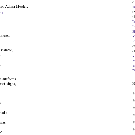
(1
mo Adrian Moole...
T
(
:00
(
T
U
Si
números,
V
V
(
instante,
(
s,
V
W
,
Ya
Zi
s artefactos
encia digna,
H
a.
enados
ijas.
e,