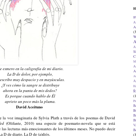
H
8
A
A
(
W
A
A
S
C
M
A
 esmero en la caligrafía de mi diario.
A
La D de dolor, por ejemplo,
A
 escribo muy despacio y en mayúsculas.
Ap
¿Y ves cómo la sangre se distribuye
H
f
ahora en la punta de mis dedos?
(
Es porque cuando hablo de Él
aprieto un poco más la pluma.
Pr
B
David Aceituno
B
B
ce la voz imaginaria de Sylvia Plath a través de los poemas de David
B
ed
(Olifante, 2010) una especie de poemario-novela que se está
V
e las lecturas más emocionantes de los últimos meses. No puedo decir
B
La D de diario. La D de (a)diós.
(