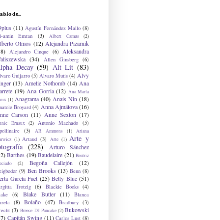
ablo de...
9plus
(11)
Agustín Fernández Mallo
(8)
l-amin Emran
(3)
Albert Camus
(2)
lberto Olmos
(12)
Alejandra Pizarnik
38)
Aleksandra
Alejandro Cinque
(6)
aliszewska
(34)
Allen Ginsberg
(6)
lpha Decay
(59)
Alt Lit
(83)
Alvy
lvaro Guijarro
(5)
Alvaro Mutis
(4)
inger
(13)
Amelie Nothomb
(14)
Ana
arrete
(19)
Ana Gorria
(12)
Ana María
Anagrama
(40)
Anais Nin
(18)
oix
(1)
Anna Ajmátova
(16)
natole Broyard
(4)
nne Carson
(11)
Anne Sexton
(17)
Antonio Machado
(5)
nnie Ernaux
(2)
ollinaire
(3)
AR Ammons
(1)
Ariana
Arte y
Artaud
(3)
arwicz
(1)
Arte
(1)
otografía
(228)
Arturo Sánchez
12)
Barthes
(19)
Baudelaire
(21)
Beatriz
Begoña Callejón
(12)
eciado
(2)
Ben Brooks
(13)
eigbeder
(9)
Benn
(8)
erta García Faet
(25)
Betty Blue
(51)
irgitta Trotzig
(6)
Blackie Books
(4)
Blake Butler
(11)
lake
(6)
Blanca
Bolaño
(47)
arela
(8)
Bradbury
(3)
Bukowski
recht
(3)
Breece DJ Pancake
(2)
37)
Capitán Swing
(11)
Carlos Lust
(8)