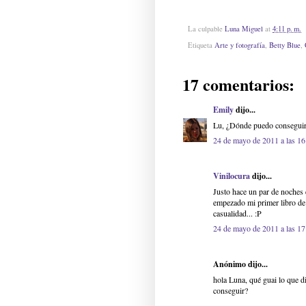
La culpable
Luna Miguel
at
4:11 p. m.
Etiqueta
Arte y fotografía
,
Betty Blue
,
17 comentarios:
Emily
dijo...
Lu, ¿Dónde puedo conseguir 
24 de mayo de 2011 a las 16
Vinilocura
dijo...
Justo hace un par de noches 
empezado mi primer libro de 
casualidad... :P
24 de mayo de 2011 a las 17
Anónimo dijo...
hola Luna, qué guai lo que 
conseguir?