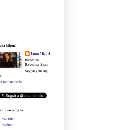
una Miguel
Luna Miguel
Barcelona,
Barcelona, Spain
Soy yo y no soy
o.
er todo mi perfil
ambién estoy en...
YouTube
Medium