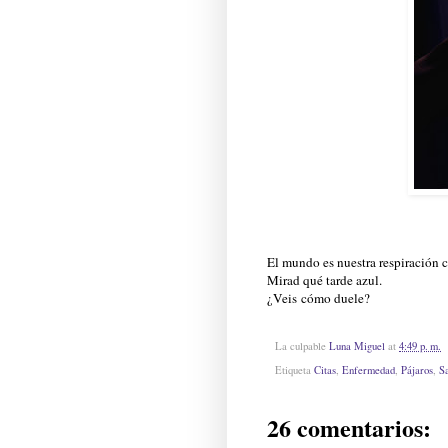
El mundo es nuestra respiración c
Mirad qué tarde azul.
¿Veis cómo duele?
La culpable
Luna Miguel
at
4:49 p. m.
Etiqueta
Citas
,
Enfermedad
,
Pájaros
,
Sa
26 comentarios: