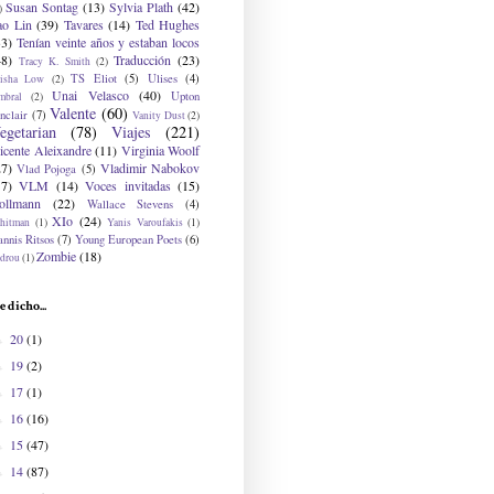
Susan Sontag
(13)
Sylvia Plath
(42)
)
ao Lin
(39)
Tavares
(14)
Ted Hughes
33)
Tenían veinte años y estaban locos
48)
Traducción
(23)
Tracy K. Smith
(2)
TS Eliot
(5)
Ulises
(4)
risha Low
(2)
Unai Velasco
(40)
Upton
mbral
(2)
Valente
(60)
nclair
(7)
Vanity Dust
(2)
egetarian
(78)
Viajes
(221)
icente Aleixandre
(11)
Virginia Woolf
27)
Vladimir Nabokov
Vlad Pojoga
(5)
17)
VLM
(14)
Voces invitadas
(15)
ollmann
(22)
Wallace Stevens
(4)
XIo
(24)
hitman
(1)
Yanis Varoufakis
(1)
nnis Ritsos
(7)
Young European Poets
(6)
Zombie
(18)
drou
(1)
e dicho...
20
(1)
►
19
(2)
►
17
(1)
►
16
(16)
►
15
(47)
►
14
(87)
►