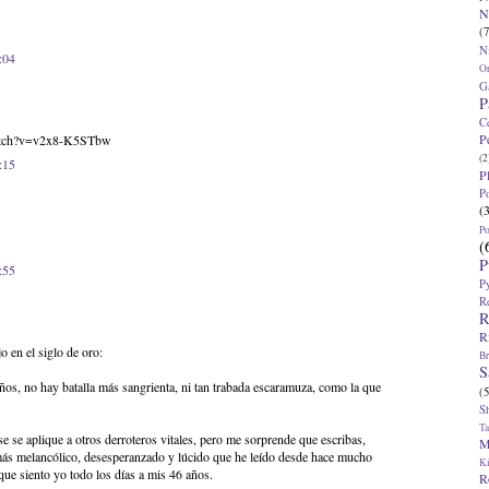
N
(7
N
:04
O
G
P
C
P
atch?v=v2x8-K5STbw
(2
:15
P
P
(
P
(
P
:55
P
R
R
R
 en el siglo de oro:
Br
S
años, no hay batalla más sangrienta, ni tan trabada escaramuza, como la que
(5
S
T
ase se aplique a otros derroteros vitales, pero me sorprende que escribas,
M
ás melancólico, desesperanzado y lúcido que he leído desde hace mucho
K
que siento yo todo los días a mis 46 años.
R