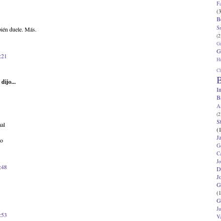
F
(3
B
S
bién duele. Más.
(2
G
G
:21
Hi
Cl
B
dijo...
I
B
A
(2
S
nal
(
J
do
G
C
J
:48
D
J
G
(1
G
J
:53
V