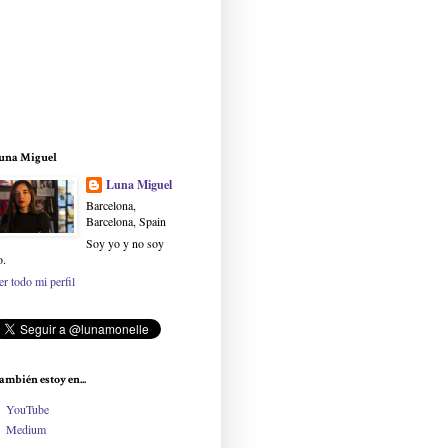
una Miguel
Luna Miguel
Barcelona,
Barcelona, Spain
Soy yo y no soy
o.
er todo mi perfil
ambién estoy en...
YouTube
Medium