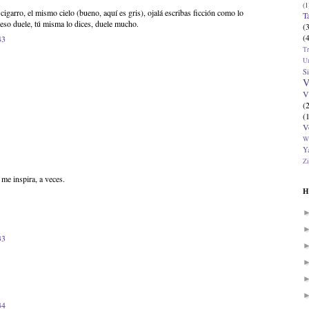
(1
igarro, el mismo cielo (bueno, aquí es gris), ojalá escribas ficción como lo
T
eso duele, tú misma lo dices, duele mucho.
(
(
43
T
U
Si
V
V
(
(
V
W
Ya
Zi
me inspira, a veces.
H
33
34