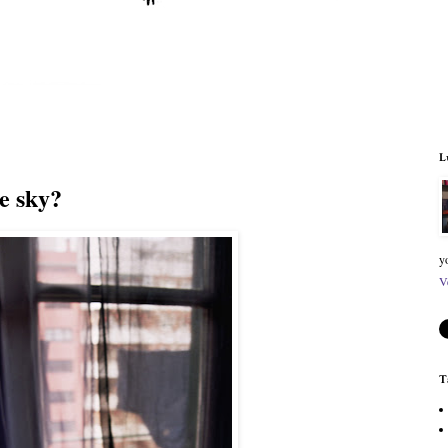
L
e sky?
y
V
T