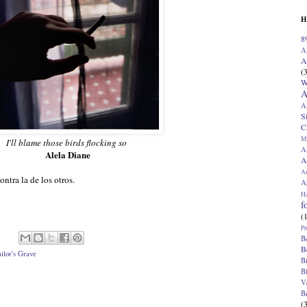
H
8
A
A
(
W
A
A
S
C
M
I'll blame those birds flocking so
A
Alela Diane
A
A
ontra la de los otros.
Ap
H
f
(
Pr
B
B
ilor's Grave
B
B
V
B
(