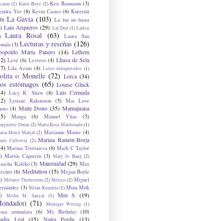
Ken Baumann
(3)
caraz
(1)
Karin Boye
(2)
endra Yee
(8)
Kevin Castro
(6)
Kureishi
La Gavia
(103)
0)
La luz no basta
Laia Arqueros
(29)
)
Lal Ded
(1)
Larkin
Laura Rosal
(63)
Laura San
)
Lecturas y reseñas
(126)
omán
(3)
eopoldo María Panero
(14)
Lethem
12)
Lhasa de Sela
Levé
(6)
Levrero
(4)
17)
Lila Azam
(4)
Lirios enloquecidos
(1)
olita o Monelle
(72)
Lorca
(34)
os estómagos
(65)
Louise Gluck
14)
Luis Cernuda
Lucy K. Shaw
(8)
12)
Lysiane Rakotoson
(5)
Mai Love
Maite Dono
(35)
Mamajuana
hoto
(4)
15)
Manga
(6)
Manuel Vilas
(5)
rguerite Duras
(2)
María Rosa Maldonado
(1)
Marianne Moore
(4)
ria-Mercè Marçal
(2)
Marina Ramón-Borja
arie Calloway
(2)
14)
Marina Tsvetaieva
(6)
Mark C Taylor
)
Martín Caparrós
(3)
Mary Jo Bang
(2)
Maternidad
(29)
ascha Kaléko
(3)
Max
Meditation
(15)
lecher
(6)
Megan Boyle
)
Miguel
Melanie Thernstrom
(2)
México
(2)
ernández
(3)
Mina Milk
Milan Kundera
(1)
Mm S
(19)
)
Mithu M. Sanyal
(1)
ondadori
(71)
Monique Witting
(1)
usa ammalata
(6)
My Birthday
(10)
adia Leal
(15)
Naira Perdu
(13)