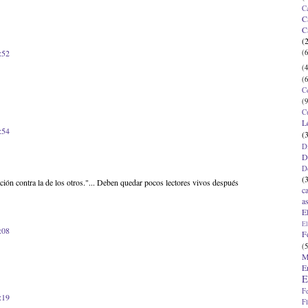
C
C
C
(
(6
:52
(4
(6
C
(9
C
L
:54
(
D
D
D
(
ción contra la de los otros."... Deben quedar pocos lectores vivos después
c
a
E
El
:08
F
(5
M
E
E
F
:19
F