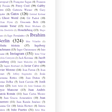
arrojzad
(3)
Françoise Sagan
(4)
Franzen
Fresy Cool
(39)
Gabby
)
Fresán
(9)
ess
(12)
Gabriela Wiener
(9)
Gary
Gatos
(126)
nyder
(8)
Gertrud Kolmar
Ghost World
(14)
Gil Padrol
(10)
)
Gioconda Belli
(10)
illian Flynn
(2)
onzalo Torné
(13)
Henri Michaux
(2)
Houellebecq
(13)
lda Doolittle
(1)
Hugo
Ibrahim
Iago Fernández
(3)
aus
(1)
erlin
(324)
Idea Vilariño
(1)
nfinita tristeza
(37)
Ingeborg
achmann
(13)
Inger Christensen
(4)
Inio
Instagram
(151)
sano
(4)
Irene Vilar
Jacob
Jack Kerouac
(8)
)
Isla Correyero
(2)
teinberg
(11)
Japón
Janet Malcolm
(1)
12)
Javier Calvo
(19)
Jaques Roubaud
(1)
avier Moreno
(14)
Jean Forton
(3)
Jean
enet
(5)
Jesús
Jeffrey Eugenides
(2)
armona Robles
(10)
Joan Didion
(5)
Jordi
ordan DeBor
(5)
Jordi Carrión
(9)
oce
(23)
Jordi Soler
(1)
Jorie Graham
(1)
oyce Mansour
(13)
Juan Andrés
arcía Román
(11)
Juan Carlos Mestre
Juan
0)
Juan Gracia Armendáriz
(10)
uerrero
(11)
Juan Ramón Jiménez
(3)
uanma Gil
(10)
Julián Herbert
(4)
Julieta
Julio Fuertes
(31)
alero
(4)
Julio Mas