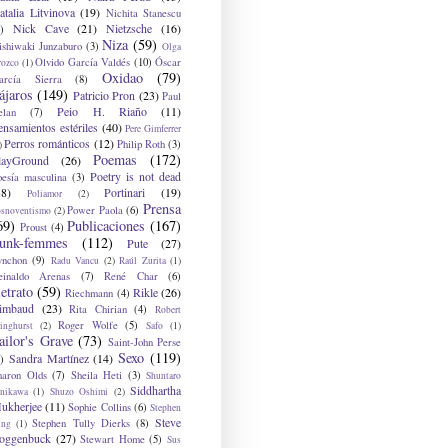
atalia Litvinova
(19)
Nichita Stanescu
Nick Cave
(21)
Nietzsche
(16)
)
Niza
(59)
ishiwaki Junzaburo
(3)
Olga
Olvido García Valdés
(10)
Óscar
rozco
(1)
Oxidao
(79)
arcía Sierra
(8)
ájaros
(149)
Patricio Pron
(23)
Paul
Peio H. Riaño
(11)
elan
(7)
ensamientos estériles
(40)
Pere Gimferrer
Perros románticos
(12)
Philip Roth
(3)
)
Poemas
(172)
layGround
(26)
Poetry is not dead
oesía masculina
(3)
38)
Portinari
(19)
Poliamor
(2)
Prensa
Power Paola
(6)
osnoventismo
(2)
69)
Publicaciones
(167)
Proust
(4)
unk-femmes
(112)
Pute
(27)
ynchon
(9)
Radu Vancu
(2)
Raúl Zurita
(1)
einaldo Arenas
(7)
René Char
(6)
etrato
(59)
Rikle
(26)
Riechmann
(4)
imbaud
(23)
Rita Chirian
(4)
Robert
Roger Wolfe
(5)
inghurst
(2)
Safo
(1)
ailor's Grave
(73)
Saint-John Perse
Sexo
(119)
Sandra Martínez
(14)
)
haron Olds
(7)
Sheila Heti
(3)
Shuntaro
Siddhartha
anikawa
(1)
Shuzo Oshimi
(2)
ukherjee
(11)
Sophie Collins
(6)
Stephen
Steve
Stephen Tully Dierks
(8)
ing
(1)
oggenbuck
(27)
Stewart Home
(5)
Sus