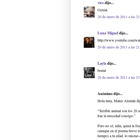
vico
dijo...
Genial.
20 de enero de 2011 a las 21
Luna Miguel
dijo...
http://www.youtube.com/w
20 de enero de 2011 a las 21
Layla
dijo...
brutal
20 de enero de 2011 a las 23
Anónimo dijo...
Hola luna, Mateo Alemán dijo
“Terrible animal son los 20 
trae la mocedad consigo.”
Pero no sé, niña, quizá la fr
(aunque en el poema breve m
tiempo) a tu edad, lo mismo 