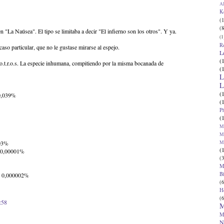
Al
K
(1
(8
"La Naúsea". El tipo se limitaba a decir "El infierno son los otros". Y ya.
(1
R
so particular, que no le gustase mirarse al espejo.
L
(
o.t.r.o.s. La especie inhumana, compitiendo por la misma bocanada de
(
L
L
(
0,039%
(
P
(
Ma
Ma
M
003%
(
 0,00001%
(3
M
B
) 0,000002%
(6
H
(6
:58
M
M
N