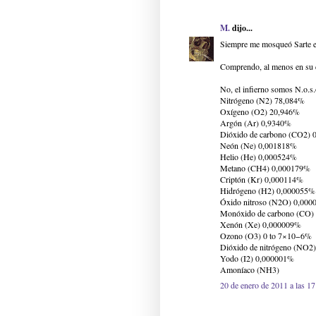
M.
dijo...
Siempre me mosqueó Sarte en 
Comprendo, al menos en su ca
No, el infierno somos N.o.s.
Nitrógeno (N2) 78,084%
Oxígeno (O2) 20,946%
Argón (Ar) 0,9340%
Dióxido de carbono (CO2) 
Neón (Ne) 0,001818%
Helio (He) 0,000524%
Metano (CH4) 0,000179%
Criptón (Kr) 0,000114%
Hidrógeno (H2) 0,000055%
Óxido nitroso (N2O) 0,00
Monóxido de carbono (CO)
Xenón (Xe) 0,000009%
Ozono (O3) 0 to 7×10−6%
Dióxido de nitrógeno (NO2
Yodo (I2) 0,000001%
Amoníaco (NH3)
20 de enero de 2011 a las 17