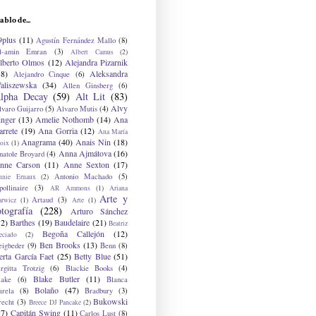
ablo de...
9plus
(11)
Agustín Fernández Mallo
(8)
l-amin Emran
(3)
Albert Camus
(2)
lberto Olmos
(12)
Alejandra Pizarnik
38)
Aleksandra
Alejandro Cinque
(6)
aliszewska
(34)
Allen Ginsberg
(6)
lpha Decay
(59)
Alt Lit
(83)
Alvy
lvaro Guijarro
(5)
Alvaro Mutis
(4)
inger
(13)
Amelie Nothomb
(14)
Ana
arrete
(19)
Ana Gorria
(12)
Ana María
Anagrama
(40)
Anais Nin
(18)
oix
(1)
Anna Ajmátova
(16)
natole Broyard
(4)
nne Carson
(11)
Anne Sexton
(17)
Antonio Machado
(5)
nnie Ernaux
(2)
ollinaire
(3)
AR Ammons
(1)
Ariana
Arte y
Artaud
(3)
arwicz
(1)
Arte
(1)
otografía
(228)
Arturo Sánchez
12)
Barthes
(19)
Baudelaire
(21)
Beatriz
Begoña Callejón
(12)
eciado
(2)
Ben Brooks
(13)
eigbeder
(9)
Benn
(8)
erta García Faet
(25)
Betty Blue
(51)
irgitta Trotzig
(6)
Blackie Books
(4)
Blake Butler
(11)
lake
(6)
Blanca
Bolaño
(47)
arela
(8)
Bradbury
(3)
Bukowski
recht
(3)
Breece DJ Pancake
(2)
37)
Capitán Swing
(11)
Carlos Lust
(8)