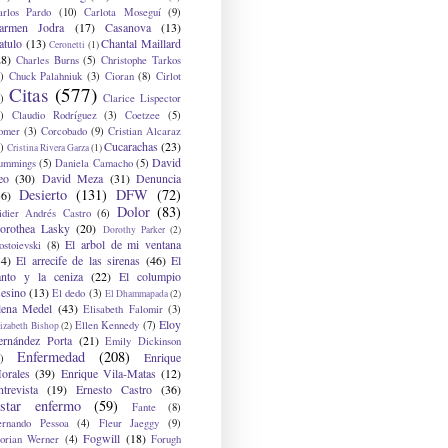
arlos Pardo
(10)
Carlota Moseguí
(9)
armen Jodra
(17)
Casanova
(13)
atulo
(13)
Chantal Maillard
Ceronetti
(1)
28)
Charles Burns
(5)
Christophe Tarkos
)
Chuck Palahniuk
(3)
Cioran
(8)
Cirlot
Citas
(577)
)
Clarice Lispector
)
Claudio Rodríguez
(3)
Coetzee
(5)
omer
(3)
Corcobado
(9)
Cristian Alcaraz
Cucarachas
(23)
)
Cristina Rivera Garza
(1)
David
ummings
(5)
Daniela Camacho
(5)
eo
(30)
David Meza
(31)
Denuncia
Desierto
(131)
DFW
(72)
36)
Dolor
(83)
idier Andrés Castro
(6)
orothea Lasky
(20)
Dorothy Parker
(2)
El arbol de mi ventana
ostoievski
(8)
34)
El arrecife de las sirenas
(46)
El
anto y la ceniza
(22)
El columpio
sesino
(13)
El dedo
(3)
El Dhammapada
(2)
lena Medel
(43)
Elisabeth Falomir
(3)
Eloy
Ellen Kennedy
(7)
izabeth Bishop
(2)
ernández Porta
(21)
Emily Dickinson
Enfermedad
(208)
Enrique
)
orales
(39)
Enrique Vila-Matas
(12)
ntrevista
(19)
Ernesto Castro
(36)
star enfermo
(59)
Fante
(8)
ernando Pessoa
(4)
Fleur Jaeggy
(9)
Fogwill
(18)
lorian Werner
(4)
Forugh