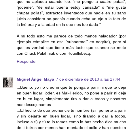
que no aplauda cuando lee: "me pongo a cuatro patas",
"jódeme", "de estar buena estoy cansada" o "me gusta
chupar pollas", extractos inventados que nadie en su sano
juicio considera no-poesía cuando echa un ojo a la foto de
la lirófora y a la edad en la que nos fue dada."
A mí todo esto me parece de todo menos halagador (por
ejemplo cómplice en ese "subnormal" en negrita), pero sí
que es verdad que tiene más tacto que cuando se mete
con Chuck Palahniuk o con Houellebecq.
Responder
Miguel Ángel Maya
7 de diciembre de 2010 a las 17:44
...Bueno, yo no creo ni que te ponga a parir ni que te deje
en buen lugar: joder, es Mal-Herido, no pone a parir ni deja
en buen lugar, simplemente tira a dar a todos y nosotros
nos descojonamos...
...El hecho de que pronuncie tu nombre (sin ponerte a parir
y sin dejarte en buen lugar, sino tirando a dar a todos,
incluso a ti) y tú te lo tomes como lo has hecho dice mucho
de ti (otros por menos han montado el pollo y han puesto a