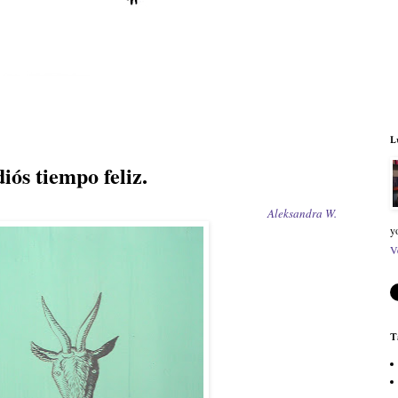
L
iós tiempo feliz.
Aleksandra W.
y
V
T