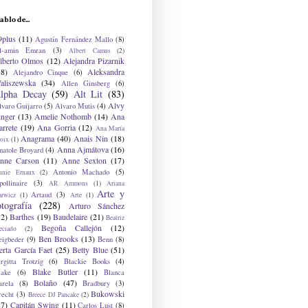
ablo de...
9plus
(11)
Agustín Fernández Mallo
(8)
l-amin Emran
(3)
Albert Camus
(2)
lberto Olmos
(12)
Alejandra Pizarnik
38)
Aleksandra
Alejandro Cinque
(6)
aliszewska
(34)
Allen Ginsberg
(6)
lpha Decay
(59)
Alt Lit
(83)
Alvy
lvaro Guijarro
(5)
Alvaro Mutis
(4)
inger
(13)
Amelie Nothomb
(14)
Ana
arrete
(19)
Ana Gorria
(12)
Ana María
Anagrama
(40)
Anais Nin
(18)
oix
(1)
Anna Ajmátova
(16)
natole Broyard
(4)
nne Carson
(11)
Anne Sexton
(17)
Antonio Machado
(5)
nnie Ernaux
(2)
ollinaire
(3)
AR Ammons
(1)
Ariana
Arte y
Artaud
(3)
arwicz
(1)
Arte
(1)
otografía
(228)
Arturo Sánchez
12)
Barthes
(19)
Baudelaire
(21)
Beatriz
Begoña Callejón
(12)
eciado
(2)
Ben Brooks
(13)
eigbeder
(9)
Benn
(8)
erta García Faet
(25)
Betty Blue
(51)
irgitta Trotzig
(6)
Blackie Books
(4)
Blake Butler
(11)
lake
(6)
Blanca
Bolaño
(47)
arela
(8)
Bradbury
(3)
Bukowski
recht
(3)
Breece DJ Pancake
(2)
37)
Capitán Swing
(11)
Carlos Lust
(8)