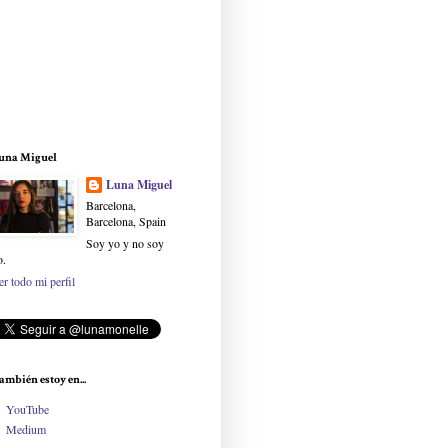
una Miguel
Luna Miguel
Barcelona,
Barcelona, Spain
Soy yo y no soy
o.
er todo mi perfil
ambién estoy en...
YouTube
Medium