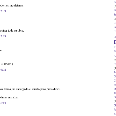
F
der, es inquietante.
(3
B
12:39
S
(2
G
G
ontrar toda su obra.
Hi
12:39
Cl
B
I
..
B
A
(2
S
a 2005/06 )
(
16:02
J
G
C
J
D
os libros, he encargado el cuarto pero pinta difícil.
J
G
ximas entradas.
(1
16:13
G
J
V