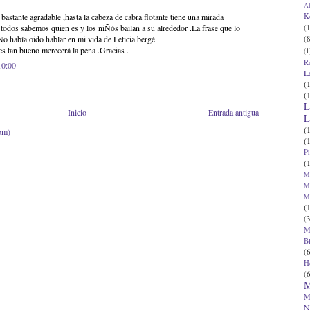
Al
K
bastante agradable ,hasta la cabeza de cabra flotante tiene una mirada
 todos sabemos quien es y los niÑós bailan a su alrededor .La frase que lo
(1
o había oido hablar en mi vida de Leticia bergé
(8
 es tan bueno merecerá la pena .Gracias .
(1
R
10:00
L
(
(
L
Inicio
Entrada antigua
L
(
om)
(
P
(
Ma
Ma
M
(
(3
M
B
(6
H
(6
M
M
N