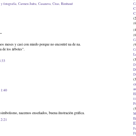
C
 y fotografía
,
Carmen Jodra
,
Casanova
,
Citas
,
Rimbaud
C
C
(
(6
(4
..
(6
C
nos meses y casi con miedo porque no encontré na de na.
(9
a de los árboles".
C
L
(
8:33
D
D
D
(
c
a
11:40
E
El
F
(5
 simbolismo, nacemos enseñados, buena ilustración gráfica.
M
E
12:21
E
F
F