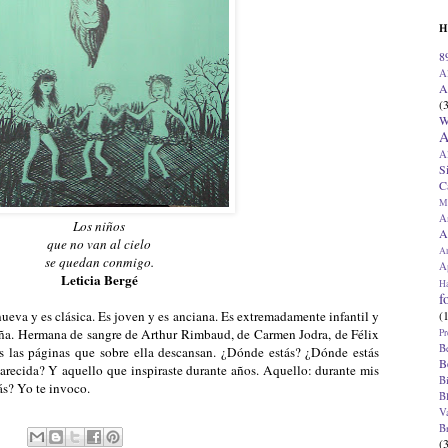
H
8
A
A
(
W
A
A
S
C
M
A
Los niños
A
que no van al cielo
A
se quedan conmigo.
Ap
Leticia Bergé
H
f
(
ueva y es clásica. Es joven y es anciana. Es extremadamente infantil y
ña. Hermana de sangre de Arthur Rimbaud, de Carmen Jodra, de Félix
Pr
B
 las páginas que sobre ella descansan. ¿Dónde estás? ¿Dónde estás
B
arecida? Y aquello que inspiraste durante años. Aquello: durante mis
B
ás? Yo te invoco.
B
V
B
(