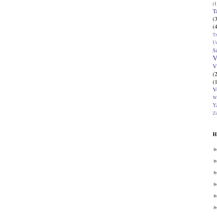
(1
T
(
(
T
U
Si
V
V
(
(
V
W
Ya
Zi
H