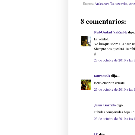
Etiqueta
Aleksandra Waliszewska
,
Arte
8 comentarios:
NubOsidad VaRiable
dijo.
Es verdad.
Yo busqué sobre ella hace u
Siempre nos quedará "la rabi
;)
23 de octubre de 2010 a las 
tournesols
dijo...
Bello embrión celeste.
23 de octubre de 2010 a las 
Jesús Garrido
dijo...
subidas compartidas bajo un
23 de octubre de 2010 a las 
IV
dijo...