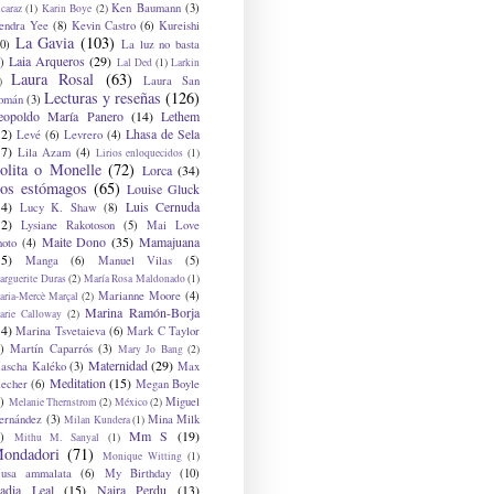
Ken Baumann
(3)
caraz
(1)
Karin Boye
(2)
endra Yee
(8)
Kevin Castro
(6)
Kureishi
La Gavia
(103)
0)
La luz no basta
Laia Arqueros
(29)
)
Lal Ded
(1)
Larkin
Laura Rosal
(63)
Laura San
)
Lecturas y reseñas
(126)
omán
(3)
eopoldo María Panero
(14)
Lethem
12)
Lhasa de Sela
Levé
(6)
Levrero
(4)
17)
Lila Azam
(4)
Lirios enloquecidos
(1)
olita o Monelle
(72)
Lorca
(34)
os estómagos
(65)
Louise Gluck
14)
Luis Cernuda
Lucy K. Shaw
(8)
12)
Lysiane Rakotoson
(5)
Mai Love
Maite Dono
(35)
Mamajuana
hoto
(4)
15)
Manga
(6)
Manuel Vilas
(5)
rguerite Duras
(2)
María Rosa Maldonado
(1)
Marianne Moore
(4)
ria-Mercè Marçal
(2)
Marina Ramón-Borja
arie Calloway
(2)
14)
Marina Tsvetaieva
(6)
Mark C Taylor
)
Martín Caparrós
(3)
Mary Jo Bang
(2)
Maternidad
(29)
ascha Kaléko
(3)
Max
Meditation
(15)
lecher
(6)
Megan Boyle
)
Miguel
Melanie Thernstrom
(2)
México
(2)
ernández
(3)
Mina Milk
Milan Kundera
(1)
Mm S
(19)
)
Mithu M. Sanyal
(1)
ondadori
(71)
Monique Witting
(1)
usa ammalata
(6)
My Birthday
(10)
adia Leal
(15)
Naira Perdu
(13)