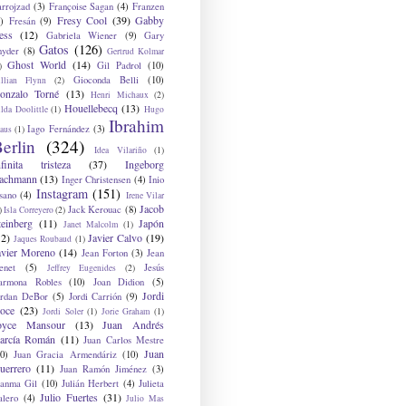
arrojzad
(3)
Françoise Sagan
(4)
Franzen
Fresy Cool
(39)
Gabby
)
Fresán
(9)
ess
(12)
Gabriela Wiener
(9)
Gary
Gatos
(126)
nyder
(8)
Gertrud Kolmar
Ghost World
(14)
Gil Padrol
(10)
)
Gioconda Belli
(10)
illian Flynn
(2)
onzalo Torné
(13)
Henri Michaux
(2)
Houellebecq
(13)
lda Doolittle
(1)
Hugo
Ibrahim
Iago Fernández
(3)
aus
(1)
erlin
(324)
Idea Vilariño
(1)
nfinita tristeza
(37)
Ingeborg
achmann
(13)
Inger Christensen
(4)
Inio
Instagram
(151)
sano
(4)
Irene Vilar
Jacob
Jack Kerouac
(8)
)
Isla Correyero
(2)
teinberg
(11)
Japón
Janet Malcolm
(1)
12)
Javier Calvo
(19)
Jaques Roubaud
(1)
avier Moreno
(14)
Jean Forton
(3)
Jean
enet
(5)
Jesús
Jeffrey Eugenides
(2)
armona Robles
(10)
Joan Didion
(5)
Jordi
ordan DeBor
(5)
Jordi Carrión
(9)
oce
(23)
Jordi Soler
(1)
Jorie Graham
(1)
oyce Mansour
(13)
Juan Andrés
arcía Román
(11)
Juan Carlos Mestre
Juan
0)
Juan Gracia Armendáriz
(10)
uerrero
(11)
Juan Ramón Jiménez
(3)
uanma Gil
(10)
Julián Herbert
(4)
Julieta
Julio Fuertes
(31)
alero
(4)
Julio Mas