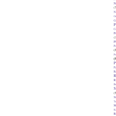
N
(7
N
O
G
P
C
P
(2
P
P
(
P
(
P
P
R
R
R
Br
S
(5
S
T
M
K
R