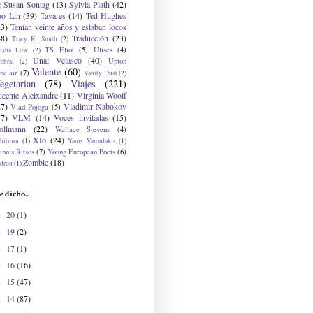
Susan Sontag
(13)
Sylvia Plath
(42)
)
ao Lin
(39)
Tavares
(14)
Ted Hughes
33)
Tenían veinte años y estaban locos
48)
Traducción
(23)
Tracy K. Smith
(2)
TS Eliot
(5)
Ulises
(4)
risha Low
(2)
Unai Velasco
(40)
Upton
mbral
(2)
Valente
(60)
nclair
(7)
Vanity Dust
(2)
egetarian
(78)
Viajes
(221)
icente Aleixandre
(11)
Virginia Woolf
27)
Vladimir Nabokov
Vlad Pojoga
(5)
17)
VLM
(14)
Voces invitadas
(15)
ollmann
(22)
Wallace Stevens
(4)
XIo
(24)
hitman
(1)
Yanis Varoufakis
(1)
nnis Ritsos
(7)
Young European Poets
(6)
Zombie
(18)
drou
(1)
e dicho...
20
(1)
►
19
(2)
►
17
(1)
►
16
(16)
►
15
(47)
►
14
(87)
►