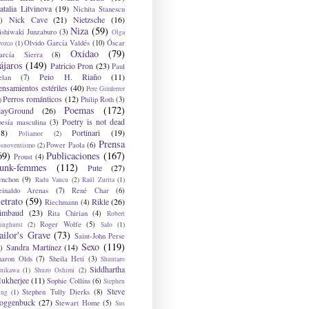
atalia Litvinova
(19)
Nichita Stanescu
Nick Cave
(21)
Nietzsche
(16)
)
Niza
(59)
ishiwaki Junzaburo
(3)
Olga
Olvido García Valdés
(10)
Óscar
rozco
(1)
Oxidao
(79)
arcía Sierra
(8)
ájaros
(149)
Patricio Pron
(23)
Paul
Peio H. Riaño
(11)
elan
(7)
ensamientos estériles
(40)
Pere Gimferrer
Perros románticos
(12)
Philip Roth
(3)
)
Poemas
(172)
layGround
(26)
Poetry is not dead
oesía masculina
(3)
38)
Portinari
(19)
Poliamor
(2)
Prensa
Power Paola
(6)
osnoventismo
(2)
69)
Publicaciones
(167)
Proust
(4)
unk-femmes
(112)
Pute
(27)
ynchon
(9)
Radu Vancu
(2)
Raúl Zurita
(1)
einaldo Arenas
(7)
René Char
(6)
etrato
(59)
Rikle
(26)
Riechmann
(4)
imbaud
(23)
Rita Chirian
(4)
Robert
Roger Wolfe
(5)
inghurst
(2)
Safo
(1)
ailor's Grave
(73)
Saint-John Perse
Sexo
(119)
Sandra Martínez
(14)
)
haron Olds
(7)
Sheila Heti
(3)
Shuntaro
Siddhartha
anikawa
(1)
Shuzo Oshimi
(2)
ukherjee
(11)
Sophie Collins
(6)
Stephen
Steve
Stephen Tully Dierks
(8)
ing
(1)
oggenbuck
(27)
Stewart Home
(5)
Sus