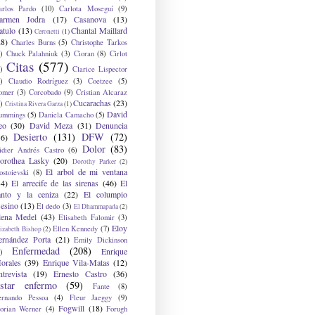
arlos Pardo
(10)
Carlota Moseguí
(9)
armen Jodra
(17)
Casanova
(13)
atulo
(13)
Chantal Maillard
Ceronetti
(1)
28)
Charles Burns
(5)
Christophe Tarkos
)
Chuck Palahniuk
(3)
Cioran
(8)
Cirlot
Citas
(577)
)
Clarice Lispector
)
Claudio Rodríguez
(3)
Coetzee
(5)
omer
(3)
Corcobado
(9)
Cristian Alcaraz
Cucarachas
(23)
)
Cristina Rivera Garza
(1)
David
ummings
(5)
Daniela Camacho
(5)
eo
(30)
David Meza
(31)
Denuncia
Desierto
(131)
DFW
(72)
36)
Dolor
(83)
idier Andrés Castro
(6)
orothea Lasky
(20)
Dorothy Parker
(2)
El arbol de mi ventana
ostoievski
(8)
34)
El arrecife de las sirenas
(46)
El
anto y la ceniza
(22)
El columpio
sesino
(13)
El dedo
(3)
El Dhammapada
(2)
lena Medel
(43)
Elisabeth Falomir
(3)
Eloy
Ellen Kennedy
(7)
izabeth Bishop
(2)
ernández Porta
(21)
Emily Dickinson
Enfermedad
(208)
Enrique
)
orales
(39)
Enrique Vila-Matas
(12)
ntrevista
(19)
Ernesto Castro
(36)
star enfermo
(59)
Fante
(8)
ernando Pessoa
(4)
Fleur Jaeggy
(9)
Fogwill
(18)
lorian Werner
(4)
Forugh