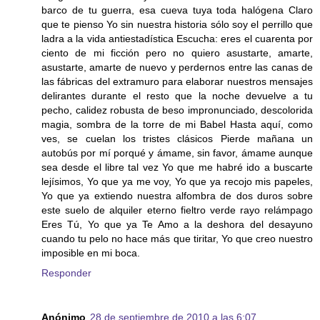
barco de tu guerra, esa cueva tuya toda halógena Claro
que te pienso Yo sin nuestra historia sólo soy el perrillo que
ladra a la vida antiestadística Escucha: eres el cuarenta por
ciento de mi ficción pero no quiero asustarte, amarte,
asustarte, amarte de nuevo y perdernos entre las canas de
las fábricas del extramuro para elaborar nuestros mensajes
delirantes durante el resto que la noche devuelve a tu
pecho, calidez robusta de beso impronunciado, descolorida
magia, sombra de la torre de mi Babel Hasta aquí, como
ves, se cuelan los tristes clásicos Pierde mañana un
autobús por mí porqué y ámame, sin favor, ámame aunque
sea desde el libre tal vez Yo que me habré ido a buscarte
lejísimos, Yo que ya me voy, Yo que ya recojo mis papeles,
Yo que ya extiendo nuestra alfombra de dos duros sobre
este suelo de alquiler eterno fieltro verde rayo relámpago
Eres Tú, Yo que ya Te Amo a la deshora del desayuno
cuando tu pelo no hace más que tiritar, Yo que creo nuestro
imposible en mi boca.
Responder
Anónimo
28 de septiembre de 2010 a las 6:07