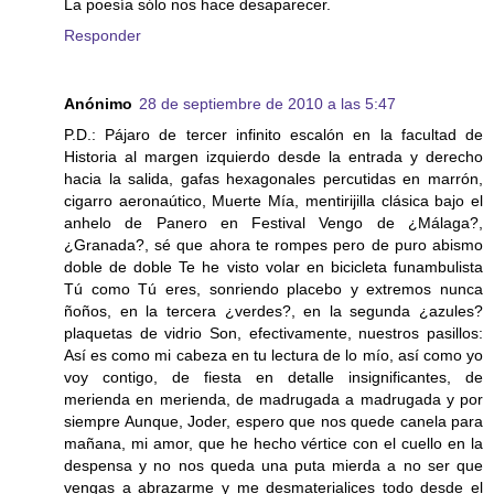
La poesía sólo nos hace desaparecer.
Responder
Anónimo
28 de septiembre de 2010 a las 5:47
P.D.: Pájaro de tercer infinito escalón en la facultad de
Historia al margen izquierdo desde la entrada y derecho
hacia la salida, gafas hexagonales percutidas en marrón,
cigarro aeronaútico, Muerte Mía, mentirijilla clásica bajo el
anhelo de Panero en Festival Vengo de ¿Málaga?,
¿Granada?, sé que ahora te rompes pero de puro abismo
doble de doble Te he visto volar en bicicleta funambulista
Tú como Tú eres, sonriendo placebo y extremos nunca
ñoños, en la tercera ¿verdes?, en la segunda ¿azules?
plaquetas de vidrio Son, efectivamente, nuestros pasillos:
Así es como mi cabeza en tu lectura de lo mío, así como yo
voy contigo, de fiesta en detalle insignificantes, de
merienda en merienda, de madrugada a madrugada y por
siempre Aunque, Joder, espero que nos quede canela para
mañana, mi amor, que he hecho vértice con el cuello en la
despensa y no nos queda una puta mierda a no ser que
vengas a abrazarme y me desmaterialices todo desde el