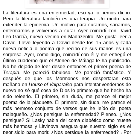
La literatura es una enfermedad, eso ya lo hemos dicho.
Pero la literatura también es una terapia. Un modo para
extender la epidemia. Un motivo para curarnos, sanarnos,
enfermarnos y volvernos a curar. Ayer coincidí con David
Leo García, nuevo vecino en Madrizentro. Me gusta leer a
David. Llevo leyendo a David desde los 15 años y cada
nueva noticia o poema que recibo de sus manos es una
sorpresa. Ayer, como digo, coincidí con él y me entregó el
último cuaderno que el Ateneo de Málaga le ha publicado.
No he dejado de leer desde entonces el primer poema de
Terapia
. Me pareció fabuloso. Me pareció fantástico. Y
después de que los Mormones nos despertaran esta
mañana en
House of Valparaíso
para intentar vendernos de
nuevo no sé qué cosa de Dios lo primero que he hecho ha
sido releerlo. El primero, sin duda, me parece el mejor
poema de la plaquette. El primero, sin duda, me parece el
más hermoso conjunto de versos que he leído del poeta
malagueño. ¿Nos persigue la enfermedad? Pienso. ¿Nos
persigue? Si Lasky habla del coma diabético como muerte
más hermosa y Litvinova asegura que nuestro siglo es el
peor siglo para morir. ¿Nos persigue la enfermedad? ¿Por