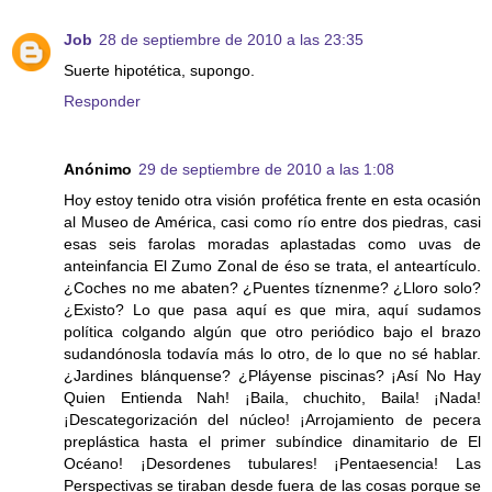
Job
28 de septiembre de 2010 a las 23:35
Suerte hipotética, supongo.
Responder
Anónimo
29 de septiembre de 2010 a las 1:08
Hoy estoy tenido otra visión profética frente en esta ocasión
al Museo de América, casi como río entre dos piedras, casi
esas seis farolas moradas aplastadas como uvas de
anteinfancia El Zumo Zonal de éso se trata, el anteartículo.
¿Coches no me abaten? ¿Puentes tíznenme? ¿Lloro solo?
¿Existo? Lo que pasa aquí es que mira, aquí sudamos
política colgando algún que otro periódico bajo el brazo
sudandónosla todavía más lo otro, de lo que no sé hablar.
¿Jardines blánquense? ¿Pláyense piscinas? ¡Así No Hay
Quien Entienda Nah! ¡Baila, chuchito, Baila! ¡Nada!
¡Descategorización del núcleo! ¡Arrojamiento de pecera
preplástica hasta el primer subíndice dinamitario de El
Océano! ¡Desordenes tubulares! ¡Pentaesencia! Las
Perspectivas se tiraban desde fuera de las cosas porque se