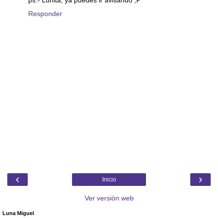
ps.- Lunita, ya puedes ir avisando ;P
Responder
‹
›
Inicio
Ver versión web
Luna Miguel