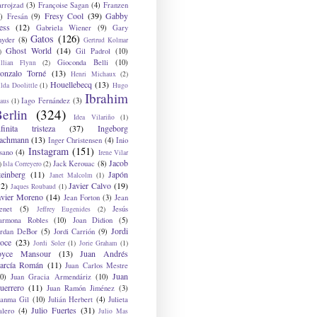
arrojzad
(3)
Françoise Sagan
(4)
Franzen
Fresy Cool
(39)
Gabby
)
Fresán
(9)
ess
(12)
Gabriela Wiener
(9)
Gary
Gatos
(126)
nyder
(8)
Gertrud Kolmar
Ghost World
(14)
Gil Padrol
(10)
)
Gioconda Belli
(10)
illian Flynn
(2)
onzalo Torné
(13)
Henri Michaux
(2)
Houellebecq
(13)
lda Doolittle
(1)
Hugo
Ibrahim
Iago Fernández
(3)
aus
(1)
erlin
(324)
Idea Vilariño
(1)
nfinita tristeza
(37)
Ingeborg
achmann
(13)
Inger Christensen
(4)
Inio
Instagram
(151)
sano
(4)
Irene Vilar
Jacob
Jack Kerouac
(8)
)
Isla Correyero
(2)
teinberg
(11)
Japón
Janet Malcolm
(1)
12)
Javier Calvo
(19)
Jaques Roubaud
(1)
avier Moreno
(14)
Jean Forton
(3)
Jean
enet
(5)
Jesús
Jeffrey Eugenides
(2)
armona Robles
(10)
Joan Didion
(5)
Jordi
ordan DeBor
(5)
Jordi Carrión
(9)
oce
(23)
Jordi Soler
(1)
Jorie Graham
(1)
oyce Mansour
(13)
Juan Andrés
arcía Román
(11)
Juan Carlos Mestre
Juan
0)
Juan Gracia Armendáriz
(10)
uerrero
(11)
Juan Ramón Jiménez
(3)
uanma Gil
(10)
Julián Herbert
(4)
Julieta
Julio Fuertes
(31)
alero
(4)
Julio Mas