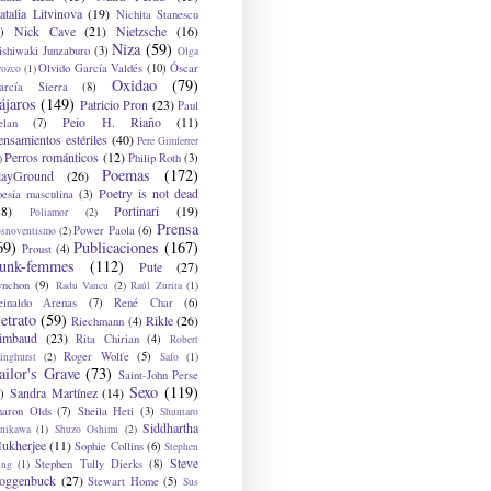
atalia Litvinova
(19)
Nichita Stanescu
Nick Cave
(21)
Nietzsche
(16)
)
Niza
(59)
ishiwaki Junzaburo
(3)
Olga
Olvido García Valdés
(10)
Óscar
rozco
(1)
Oxidao
(79)
arcía Sierra
(8)
ájaros
(149)
Patricio Pron
(23)
Paul
Peio H. Riaño
(11)
elan
(7)
ensamientos estériles
(40)
Pere Gimferrer
Perros románticos
(12)
Philip Roth
(3)
)
Poemas
(172)
layGround
(26)
Poetry is not dead
oesía masculina
(3)
38)
Portinari
(19)
Poliamor
(2)
Prensa
Power Paola
(6)
osnoventismo
(2)
69)
Publicaciones
(167)
Proust
(4)
unk-femmes
(112)
Pute
(27)
ynchon
(9)
Radu Vancu
(2)
Raúl Zurita
(1)
einaldo Arenas
(7)
René Char
(6)
etrato
(59)
Rikle
(26)
Riechmann
(4)
imbaud
(23)
Rita Chirian
(4)
Robert
Roger Wolfe
(5)
inghurst
(2)
Safo
(1)
ailor's Grave
(73)
Saint-John Perse
Sexo
(119)
Sandra Martínez
(14)
)
haron Olds
(7)
Sheila Heti
(3)
Shuntaro
Siddhartha
anikawa
(1)
Shuzo Oshimi
(2)
ukherjee
(11)
Sophie Collins
(6)
Stephen
Steve
Stephen Tully Dierks
(8)
ing
(1)
oggenbuck
(27)
Stewart Home
(5)
Sus