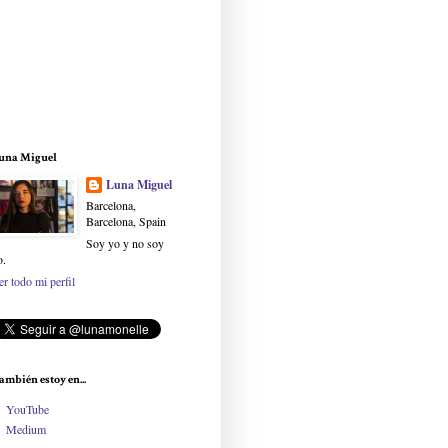
una Miguel
Luna Miguel
Barcelona,
Barcelona, Spain
Soy yo y no soy
o.
er todo mi perfil
ambién estoy en...
YouTube
Medium