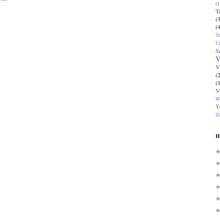
(1
T
(
(
T
U
Si
V
V
(
(
V
W
Ya
Zi
H