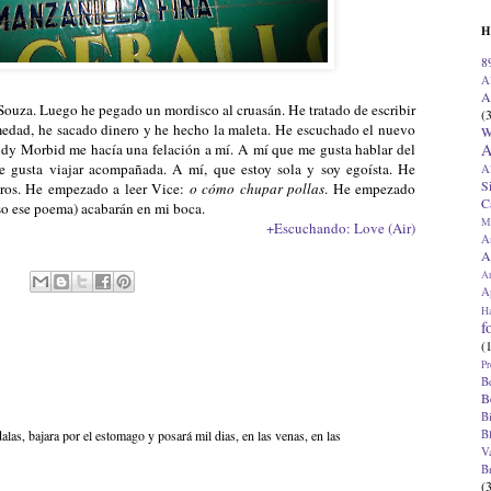
H
8
A
A
 Souza. Luego he pegado un mordisco al cruasán. He tratado de escribir
(
medad, he sacado dinero y he hecho la maleta. He escuchado el nuevo
W
A
dy Morbid me hacía una felación a mí. A mí que me gusta hablar del
gusta viajar acompañada. A mí, que estoy sola y soy egoísta. He
A
S
ros. He empezado a leer Vice:
o cómo chupar pollas
. He empezado
C
so ese poema) acabarán en mi boca.
M
+Escuchando: Love (Air)
A
A
A
Ap
H
f
(
Pr
B
B
B
B
dalas, bajara por el estomago y posará mil dias, en las venas, en las
V
B
(