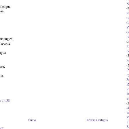
N
i lengua
(7
gua
N
O
G
P
C
P
us ingles,
(2
 recorre
P
P
engua
(
P
(
oca,
P
P
ta.
R
R
R
Br
S
s 14:38
(5
S
T
M
Inicio
Entrada antigua
K
R
om)