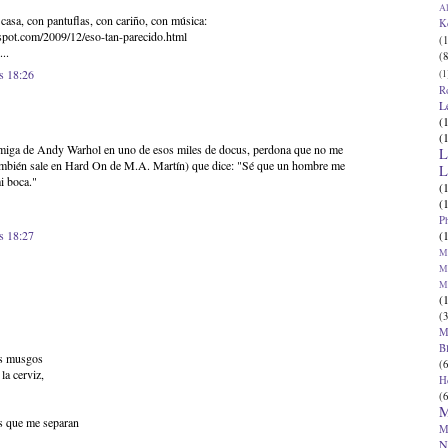
Al
casa, con pantuflas, con cariño, con música:
K
spot.com/2009/12/eso-tan-parecido.html
(1
...
(8
s 18:26
(1
R
L
(
(
amiga de Andy Warhol en uno de esos miles de docus, perdona que no me
L
también sale en Hard On de M.A. Martín) que dice: "Sé que un hombre me
L
i boca."
(
(
P
(
s 18:27
Ma
Ma
M
(
(3
M
B
es musgos
(6
la cerviz,
H
(6
M
as que me separan
M
N