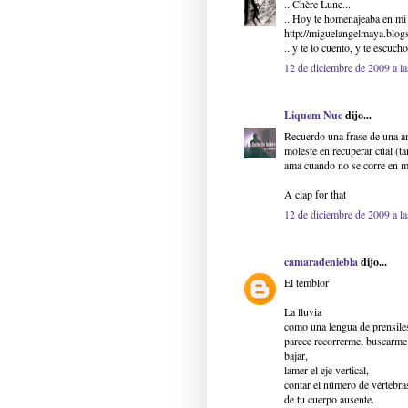
...Chère Lune...
...Hoy te homenajeaba en mi 
http://miguelangelmaya.blog
...y te lo cuento, y te escucho
12 de diciembre de 2009 a la
Liquem Nuc
dijo...
Recuerdo una frase de una 
moleste en recuperar cúal (
ama cuando no se corre en m
A clap for that
12 de diciembre de 2009 a la
camaradeniebla
dijo...
El temblor
La lluvia
como una lengua de prensil
parece recorrerme, buscarme 
bajar,
lamer el eje vertical,
contar el número de vértebr
de tu cuerpo ausente.