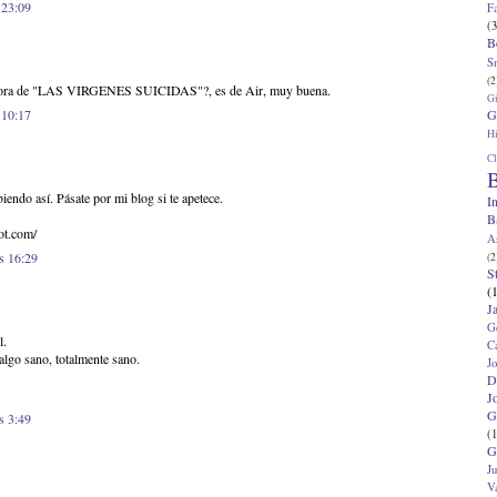
 23:09
F
(3
B
S
(2
nora de "LAS VIRGENES SUICIDAS"?, es de Air, muy buena.
G
G
 10:17
Hi
Cl
B
endo así. Pásate por mi blog si te apetece.
I
B
pot.com/
A
s 16:29
(2
S
(
J
G
l.
C
lgo sano, totalmente sano.
J
D
J
G
s 3:49
(1
G
J
V