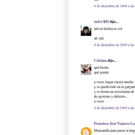
8 de diciembre de 2009 a las
rich@RD
dijo...
inti en kichua es sol
att. inti
8 de diciembre de 2009 a las
Cristian
dijo...
qué bestia
qué genial
a veces tragar cuesta mucho
y se queda todo en la gargan
y se forma un ecosistema de
de egoísmo y defectos...
a veces
8 de diciembre de 2009 a las
Francisco José Najarro L
Manzanilla para pasar el trag