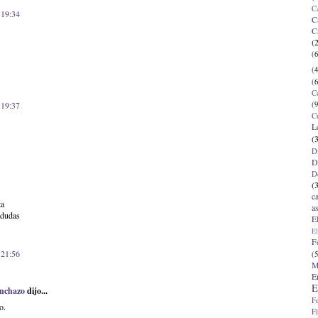
C
 19:34
C
C
(
(6
(4
(6
C
(9
 19:37
C
L
(
D
D
D
(
c
ta
a
 dudas
E
El
F
 21:56
(5
M
E
E
anchazo
dijo...
F
o.
F