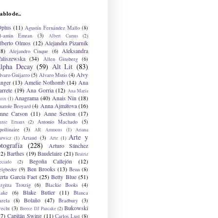
ablo de...
9plus
(11)
Agustín Fernández Mallo
(8)
l-amin Emran
(3)
Albert Camus
(2)
lberto Olmos
(12)
Alejandra Pizarnik
38)
Aleksandra
Alejandro Cinque
(6)
aliszewska
(34)
Allen Ginsberg
(6)
lpha Decay
(59)
Alt Lit
(83)
Alvy
lvaro Guijarro
(5)
Alvaro Mutis
(4)
inger
(13)
Amelie Nothomb
(14)
Ana
arrete
(19)
Ana Gorria
(12)
Ana María
Anagrama
(40)
Anais Nin
(18)
oix
(1)
Anna Ajmátova
(16)
natole Broyard
(4)
nne Carson
(11)
Anne Sexton
(17)
Antonio Machado
(5)
nnie Ernaux
(2)
ollinaire
(3)
AR Ammons
(1)
Ariana
Arte y
Artaud
(3)
arwicz
(1)
Arte
(1)
otografía
(228)
Arturo Sánchez
12)
Barthes
(19)
Baudelaire
(21)
Beatriz
Begoña Callejón
(12)
eciado
(2)
Ben Brooks
(13)
eigbeder
(9)
Benn
(8)
erta García Faet
(25)
Betty Blue
(51)
irgitta Trotzig
(6)
Blackie Books
(4)
Blake Butler
(11)
lake
(6)
Blanca
Bolaño
(47)
arela
(8)
Bradbury
(3)
Bukowski
recht
(3)
Breece DJ Pancake
(2)
37)
Capitán Swing
(11)
Carlos Lust
(8)