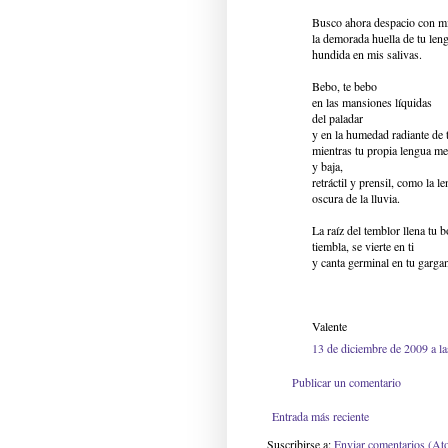
Busco ahora despacio con m
la demorada huella de tu len
hundida en mis salivas.
Bebo, te bebo
en las mansiones líquidas
del paladar
y en la humedad radiante de t
mientras tu propia lengua me
y baja,
retráctil y prensil, como la l
oscura de la lluvia.
La raíz del temblor llena tu b
tiembla, se vierte en ti
y canta germinal en tu gargan
Valente
13 de diciembre de 2009 a la
Publicar un comentario
Entrada más reciente
Suscribirse a:
Enviar comentarios (At