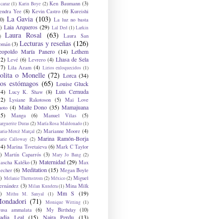
Ken Baumann
(3)
caraz
(1)
Karin Boye
(2)
endra Yee
(8)
Kevin Castro
(6)
Kureishi
La Gavia
(103)
0)
La luz no basta
Laia Arqueros
(29)
)
Lal Ded
(1)
Larkin
Laura Rosal
(63)
Laura San
)
Lecturas y reseñas
(126)
omán
(3)
eopoldo María Panero
(14)
Lethem
12)
Lhasa de Sela
Levé
(6)
Levrero
(4)
17)
Lila Azam
(4)
Lirios enloquecidos
(1)
olita o Monelle
(72)
Lorca
(34)
os estómagos
(65)
Louise Gluck
14)
Luis Cernuda
Lucy K. Shaw
(8)
12)
Lysiane Rakotoson
(5)
Mai Love
Maite Dono
(35)
Mamajuana
hoto
(4)
15)
Manga
(6)
Manuel Vilas
(5)
rguerite Duras
(2)
María Rosa Maldonado
(1)
Marianne Moore
(4)
ria-Mercè Marçal
(2)
Marina Ramón-Borja
arie Calloway
(2)
14)
Marina Tsvetaieva
(6)
Mark C Taylor
)
Martín Caparrós
(3)
Mary Jo Bang
(2)
Maternidad
(29)
ascha Kaléko
(3)
Max
Meditation
(15)
lecher
(6)
Megan Boyle
)
Miguel
Melanie Thernstrom
(2)
México
(2)
ernández
(3)
Mina Milk
Milan Kundera
(1)
Mm S
(19)
)
Mithu M. Sanyal
(1)
ondadori
(71)
Monique Witting
(1)
usa ammalata
(6)
My Birthday
(10)
adia Leal
(15)
Naira Perdu
(13)