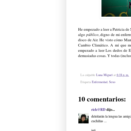
He empezado a leer a Patricia de
algo
público
, digno de mi enfer
disco de Air. He visto cómo Man
Cambio Climático. A mí que me 
empezado a leer Los dedos de E
demasiadas cosas. Y todas (inclu
La culpable
Luna Miguel
at
6:18 p. m.
Etiqueta
Enfermedad
,
Sexo
10 comentarios:
rich@RD
dijo...
deleitarán la lengua las amig
cuchillas ...
inti