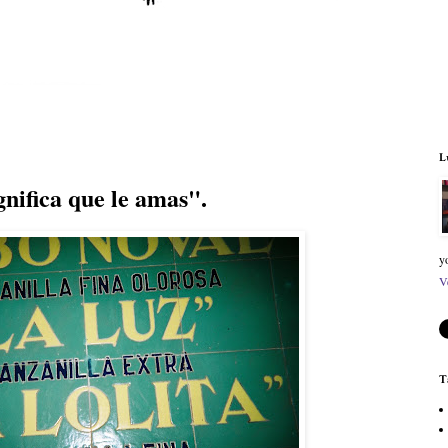
L
ignifica que le amas".
y
V
T