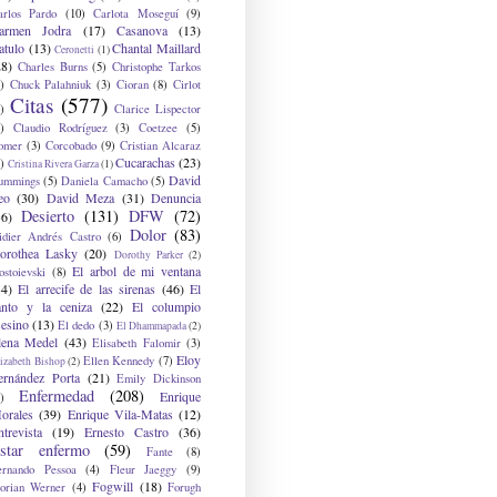
arlos Pardo
(10)
Carlota Moseguí
(9)
armen Jodra
(17)
Casanova
(13)
atulo
(13)
Chantal Maillard
Ceronetti
(1)
28)
Charles Burns
(5)
Christophe Tarkos
)
Chuck Palahniuk
(3)
Cioran
(8)
Cirlot
Citas
(577)
)
Clarice Lispector
)
Claudio Rodríguez
(3)
Coetzee
(5)
omer
(3)
Corcobado
(9)
Cristian Alcaraz
Cucarachas
(23)
)
Cristina Rivera Garza
(1)
David
ummings
(5)
Daniela Camacho
(5)
eo
(30)
David Meza
(31)
Denuncia
Desierto
(131)
DFW
(72)
36)
Dolor
(83)
idier Andrés Castro
(6)
orothea Lasky
(20)
Dorothy Parker
(2)
El arbol de mi ventana
ostoievski
(8)
34)
El arrecife de las sirenas
(46)
El
anto y la ceniza
(22)
El columpio
sesino
(13)
El dedo
(3)
El Dhammapada
(2)
lena Medel
(43)
Elisabeth Falomir
(3)
Eloy
Ellen Kennedy
(7)
izabeth Bishop
(2)
ernández Porta
(21)
Emily Dickinson
Enfermedad
(208)
Enrique
)
orales
(39)
Enrique Vila-Matas
(12)
ntrevista
(19)
Ernesto Castro
(36)
star enfermo
(59)
Fante
(8)
ernando Pessoa
(4)
Fleur Jaeggy
(9)
Fogwill
(18)
lorian Werner
(4)
Forugh