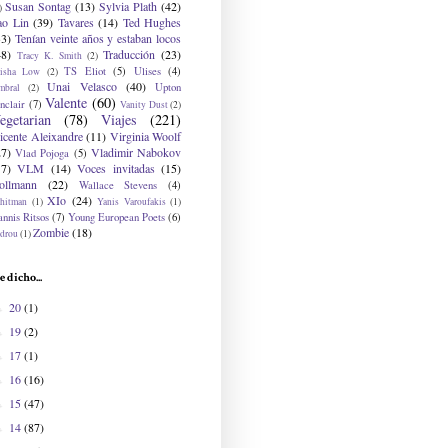
Susan Sontag
(13)
Sylvia Plath
(42)
)
ao Lin
(39)
Tavares
(14)
Ted Hughes
33)
Tenían veinte años y estaban locos
48)
Traducción
(23)
Tracy K. Smith
(2)
TS Eliot
(5)
Ulises
(4)
risha Low
(2)
Unai Velasco
(40)
Upton
mbral
(2)
Valente
(60)
nclair
(7)
Vanity Dust
(2)
egetarian
(78)
Viajes
(221)
icente Aleixandre
(11)
Virginia Woolf
27)
Vladimir Nabokov
Vlad Pojoga
(5)
17)
VLM
(14)
Voces invitadas
(15)
ollmann
(22)
Wallace Stevens
(4)
XIo
(24)
hitman
(1)
Yanis Varoufakis
(1)
nnis Ritsos
(7)
Young European Poets
(6)
Zombie
(18)
drou
(1)
e dicho...
20
(1)
►
19
(2)
►
17
(1)
►
16
(16)
►
15
(47)
►
14
(87)
►