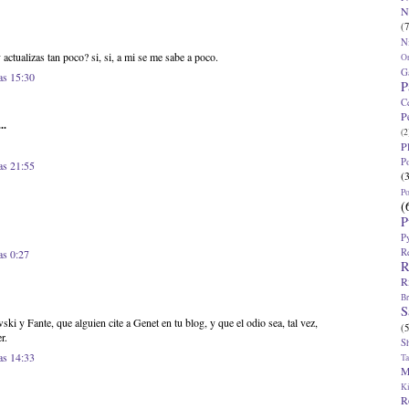
N
(7
N
 actualizas tan poco? si, si, a mi se me sabe a poco.
O
G
as 15:30
P
C
P
..
(2
P
P
as 21:55
(
P
(
P
P
R
as 0:27
R
R
Br
S
i y Fante, que alguien cite a Genet en tu blog, y que el odio sea, tal vez,
(5
r.
S
as 14:33
T
M
K
R