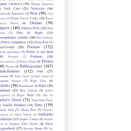
atalia Litvinova
(19)
Nichita Stanescu
Nick Cave
(21)
Nietzsche
(16)
)
Niza
(59)
ishiwaki Junzaburo
(3)
Olga
Olvido García Valdés
(10)
Óscar
rozco
(1)
Oxidao
(79)
arcía Sierra
(8)
ájaros
(149)
Patricio Pron
(23)
Paul
Peio H. Riaño
(11)
elan
(7)
ensamientos estériles
(40)
Pere Gimferrer
Perros románticos
(12)
Philip Roth
(3)
)
Poemas
(172)
layGround
(26)
Poetry is not dead
oesía masculina
(3)
38)
Portinari
(19)
Poliamor
(2)
Prensa
Power Paola
(6)
osnoventismo
(2)
69)
Publicaciones
(167)
Proust
(4)
unk-femmes
(112)
Pute
(27)
ynchon
(9)
Radu Vancu
(2)
Raúl Zurita
(1)
einaldo Arenas
(7)
René Char
(6)
etrato
(59)
Rikle
(26)
Riechmann
(4)
imbaud
(23)
Rita Chirian
(4)
Robert
Roger Wolfe
(5)
inghurst
(2)
Safo
(1)
ailor's Grave
(73)
Saint-John Perse
Sexo
(119)
Sandra Martínez
(14)
)
haron Olds
(7)
Sheila Heti
(3)
Shuntaro
Siddhartha
anikawa
(1)
Shuzo Oshimi
(2)
ukherjee
(11)
Sophie Collins
(6)
Stephen
Steve
Stephen Tully Dierks
(8)
ing
(1)
oggenbuck
(27)
Stewart Home
(5)
Sus