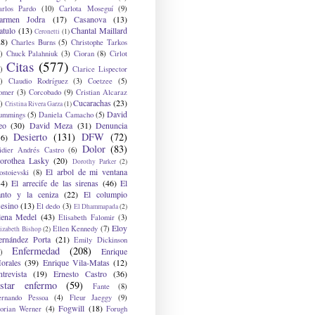
arlos Pardo
(10)
Carlota Moseguí
(9)
armen Jodra
(17)
Casanova
(13)
atulo
(13)
Chantal Maillard
Ceronetti
(1)
28)
Charles Burns
(5)
Christophe Tarkos
)
Chuck Palahniuk
(3)
Cioran
(8)
Cirlot
Citas
(577)
)
Clarice Lispector
)
Claudio Rodríguez
(3)
Coetzee
(5)
omer
(3)
Corcobado
(9)
Cristian Alcaraz
Cucarachas
(23)
)
Cristina Rivera Garza
(1)
David
ummings
(5)
Daniela Camacho
(5)
eo
(30)
David Meza
(31)
Denuncia
Desierto
(131)
DFW
(72)
36)
Dolor
(83)
idier Andrés Castro
(6)
orothea Lasky
(20)
Dorothy Parker
(2)
El arbol de mi ventana
ostoievski
(8)
34)
El arrecife de las sirenas
(46)
El
anto y la ceniza
(22)
El columpio
sesino
(13)
El dedo
(3)
El Dhammapada
(2)
lena Medel
(43)
Elisabeth Falomir
(3)
Eloy
Ellen Kennedy
(7)
izabeth Bishop
(2)
ernández Porta
(21)
Emily Dickinson
Enfermedad
(208)
Enrique
)
orales
(39)
Enrique Vila-Matas
(12)
ntrevista
(19)
Ernesto Castro
(36)
star enfermo
(59)
Fante
(8)
ernando Pessoa
(4)
Fleur Jaeggy
(9)
Fogwill
(18)
lorian Werner
(4)
Forugh