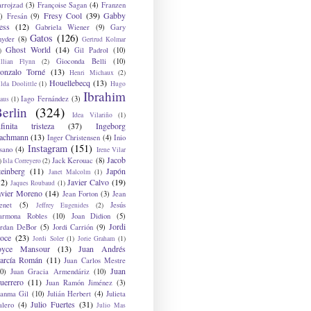
arrojzad
(3)
Françoise Sagan
(4)
Franzen
Fresy Cool
(39)
Gabby
)
Fresán
(9)
ess
(12)
Gabriela Wiener
(9)
Gary
Gatos
(126)
nyder
(8)
Gertrud Kolmar
Ghost World
(14)
Gil Padrol
(10)
)
Gioconda Belli
(10)
illian Flynn
(2)
onzalo Torné
(13)
Henri Michaux
(2)
Houellebecq
(13)
lda Doolittle
(1)
Hugo
Ibrahim
Iago Fernández
(3)
aus
(1)
erlin
(324)
Idea Vilariño
(1)
nfinita tristeza
(37)
Ingeborg
achmann
(13)
Inger Christensen
(4)
Inio
Instagram
(151)
sano
(4)
Irene Vilar
Jacob
Jack Kerouac
(8)
)
Isla Correyero
(2)
teinberg
(11)
Japón
Janet Malcolm
(1)
12)
Javier Calvo
(19)
Jaques Roubaud
(1)
avier Moreno
(14)
Jean Forton
(3)
Jean
enet
(5)
Jesús
Jeffrey Eugenides
(2)
armona Robles
(10)
Joan Didion
(5)
Jordi
ordan DeBor
(5)
Jordi Carrión
(9)
oce
(23)
Jordi Soler
(1)
Jorie Graham
(1)
oyce Mansour
(13)
Juan Andrés
arcía Román
(11)
Juan Carlos Mestre
Juan
0)
Juan Gracia Armendáriz
(10)
uerrero
(11)
Juan Ramón Jiménez
(3)
uanma Gil
(10)
Julián Herbert
(4)
Julieta
Julio Fuertes
(31)
alero
(4)
Julio Mas