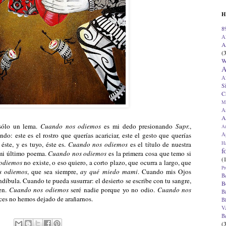
H
8
A
A
(
W
A
A
S
C
M
A
A
sólo un lema.
Cuando nos odiemos
es mi dedo presionando
Supr.
,
A
Ap
ndo: este es el rostro que querías acariciar, este el gesto que querías
H
 éste, y es tuyo, éste es.
Cuando nos odiemos
es el título de nuestra
f
 mi último poema.
Cuando nos odiemos
es la primera cosa que temo si
(
odiemos
no existe, o eso quiero, a corto plazo, que ocurra a largo, que
Pr
s odiemos
, que sea siempre,
ay qué miedo mami
. Cuando mis Ojos
B
íbula. Cuando te pueda susurrar: el desierto se escribe con tu sangre,
B
men.
Cuando nos odiemos
seré nadie porque yo no odio.
Cuando nos
B
ces no hemos dejado de arañarnos.
B
V
B
(