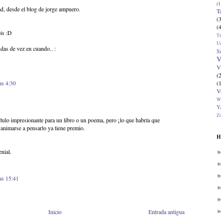
(1
ad, desde el blog de jorge ampuero.
T
(
(
is :D
T
U
ndas de vez en cuando.. :
Si
V
V
(
(
as 4:30
V
W
Ya
Zi
ulo impresionante para un libro o un poema, pero ¡lo que habría que
 animarse a pensarlo ya tiene premio.
H
enial.
as 15:41
Inicio
Entrada antigua