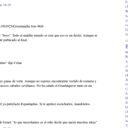
F
as 16:10
(3
B
S
(2
G
/21992925/Groenlandia-Seis-Web
G
Hi
 "beso". Todo el maldito mundo se cree que eso es un desliz. Aunque ni
ir publicado al final.
Cl
B
I
B
A
timo" dijo Celan
(2
S
(
J
go ganas de verte. Aunque no esperes encontrarme vestido de romeria y
G
orosos caballos sevillanos. No ha calado el Guadalquivir tanto en mi.
C
J
D
J
l ya putrefacto Espantapitas. Si te apetece escucharlos, mandotelos.
G
(1
G
J
de Genet: "lo que necesitamos es el odio desde que nacen nuestras ideas"
V