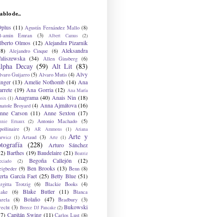
ablo de...
9plus
(11)
Agustín Fernández Mallo
(8)
l-amin Emran
(3)
Albert Camus
(2)
lberto Olmos
(12)
Alejandra Pizarnik
38)
Aleksandra
Alejandro Cinque
(6)
aliszewska
(34)
Allen Ginsberg
(6)
lpha Decay
(59)
Alt Lit
(83)
Alvy
lvaro Guijarro
(5)
Alvaro Mutis
(4)
inger
(13)
Amelie Nothomb
(14)
Ana
arrete
(19)
Ana Gorria
(12)
Ana María
Anagrama
(40)
Anais Nin
(18)
oix
(1)
Anna Ajmátova
(16)
natole Broyard
(4)
nne Carson
(11)
Anne Sexton
(17)
Antonio Machado
(5)
nnie Ernaux
(2)
ollinaire
(3)
AR Ammons
(1)
Ariana
Arte y
Artaud
(3)
arwicz
(1)
Arte
(1)
otografía
(228)
Arturo Sánchez
12)
Barthes
(19)
Baudelaire
(21)
Beatriz
Begoña Callejón
(12)
eciado
(2)
Ben Brooks
(13)
eigbeder
(9)
Benn
(8)
erta García Faet
(25)
Betty Blue
(51)
irgitta Trotzig
(6)
Blackie Books
(4)
Blake Butler
(11)
lake
(6)
Blanca
Bolaño
(47)
arela
(8)
Bradbury
(3)
Bukowski
recht
(3)
Breece DJ Pancake
(2)
37)
Capitán Swing
(11)
Carlos Lust
(8)