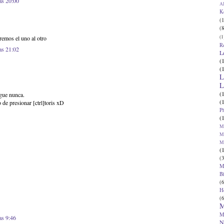
as 20:00
Al
K
(1
(8
(1
remos el uno al otro
R
as 21:02
L
(
(
L
L
(
egue nunca.
(
 de presionar [ctrl]toris xD
P
(
Ma
Ma
M
(
(3
M
B
(6
H
(6
M
M
as 9:46
N