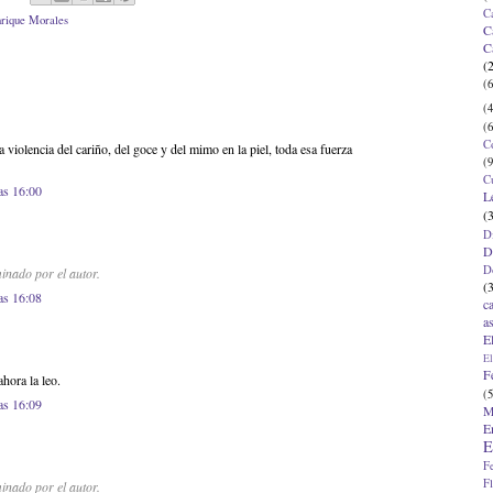
C
rique Morales
C
C
(
(6
(4
(6
C
a violencia del cariño, del goce y del mimo en la piel, toda esa fuerza
(9
C
as 16:00
L
(
D
D
D
inado por el autor.
(
as 16:08
c
a
E
El
F
ahora la leo.
(5
as 16:09
M
E
E
F
F
inado por el autor.