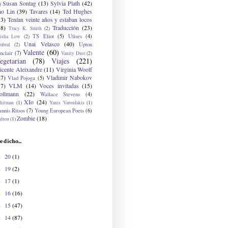
Susan Sontag
(13)
Sylvia Plath
(42)
)
ao Lin
(39)
Tavares
(14)
Ted Hughes
33)
Tenían veinte años y estaban locos
48)
Traducción
(23)
Tracy K. Smith
(2)
TS Eliot
(5)
Ulises
(4)
risha Low
(2)
Unai Velasco
(40)
Upton
mbral
(2)
Valente
(60)
nclair
(7)
Vanity Dust
(2)
egetarian
(78)
Viajes
(221)
icente Aleixandre
(11)
Virginia Woolf
27)
Vladimir Nabokov
Vlad Pojoga
(5)
17)
VLM
(14)
Voces invitadas
(15)
ollmann
(22)
Wallace Stevens
(4)
XIo
(24)
hitman
(1)
Yanis Varoufakis
(1)
nnis Ritsos
(7)
Young European Poets
(6)
Zombie
(18)
drou
(1)
e dicho...
20
(1)
►
19
(2)
►
17
(1)
►
16
(16)
►
15
(47)
►
14
(87)
►