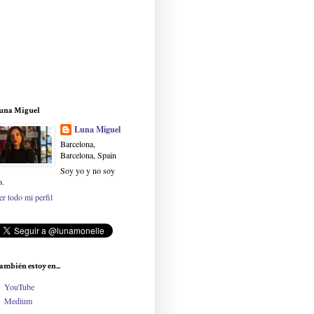
una Miguel
Luna Miguel
Barcelona,
Barcelona, Spain
Soy yo y no soy
o.
er todo mi perfil
ambién estoy en...
YouTube
Medium