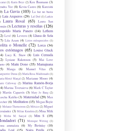
Ken Baumann
(3)
caraz
(1)
Karin Boye
(2)
endra Yee
(8)
Kevin Castro
(6)
Kureishi
La Gavia
(103)
0)
La luz no basta
Laia Arqueros
(29)
)
Lal Ded
(1)
Larkin
Laura Rosal
(63)
Laura San
)
Lecturas y reseñas
(126)
omán
(3)
eopoldo María Panero
(14)
Lethem
12)
Lhasa de Sela
Levé
(6)
Levrero
(4)
17)
Lila Azam
(4)
Lirios enloquecidos
(1)
olita o Monelle
(72)
Lorca
(34)
os estómagos
(65)
Louise Gluck
14)
Luis Cernuda
Lucy K. Shaw
(8)
12)
Lysiane Rakotoson
(5)
Mai Love
Maite Dono
(35)
Mamajuana
hoto
(4)
15)
Manga
(6)
Manuel Vilas
(5)
rguerite Duras
(2)
María Rosa Maldonado
(1)
Marianne Moore
(4)
ria-Mercè Marçal
(2)
Marina Ramón-Borja
arie Calloway
(2)
14)
Marina Tsvetaieva
(6)
Mark C Taylor
)
Martín Caparrós
(3)
Mary Jo Bang
(2)
Maternidad
(29)
ascha Kaléko
(3)
Max
Meditation
(15)
lecher
(6)
Megan Boyle
)
Miguel
Melanie Thernstrom
(2)
México
(2)
ernández
(3)
Mina Milk
Milan Kundera
(1)
Mm S
(19)
)
Mithu M. Sanyal
(1)
ondadori
(71)
Monique Witting
(1)
usa ammalata
(6)
My Birthday
(10)
adia Leal
(15)
Naira Perdu
(13)