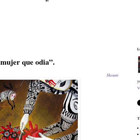
L
 mujer que odia”.
Skount
y
V
T