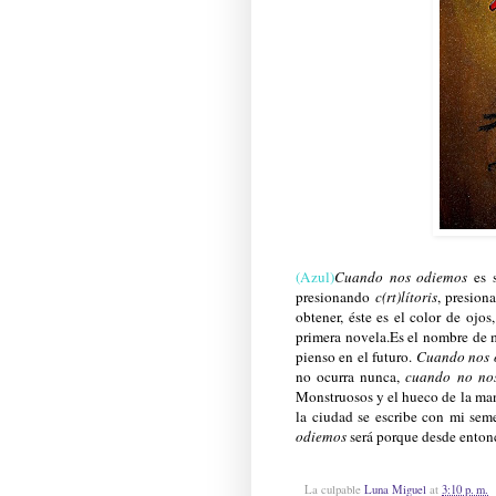
(Azul)
Cuando nos odiemos
es 
presionando
c(rt)lítoris
, presiona
obtener, éste es el color de ojos,
primera novela.Es el nombre de
pienso en el futuro.
Cuando nos 
no ocurra nunca,
cuando no no
Monstruosos y el hueco de la mand
la ciudad se escribe con mi se
odiemos
será porque desde enton
La culpable
Luna Miguel
at
3:10 p. m.