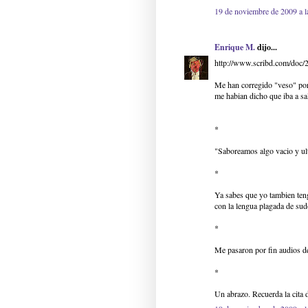
19 de noviembre de 2009 a l
Enrique M.
dijo...
http://www.scribd.com/doc
Me han corregido "veso" por
me habian dicho que iba a sal
*
"Saboreamos algo vacio y ul
*
Ya sabes que yo tambien ten
con la lengua plagada de sud
*
Me pasaron por fin audios de
*
Un abrazo. Recuerda la cita 