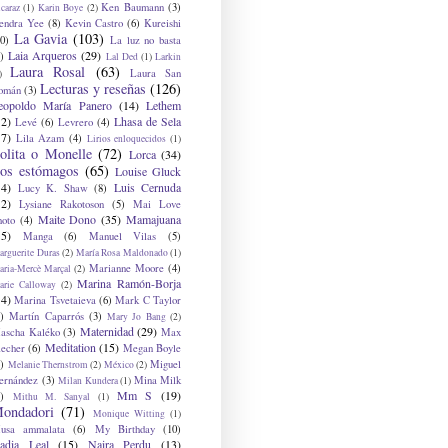
Ken Baumann
(3)
caraz
(1)
Karin Boye
(2)
endra Yee
(8)
Kevin Castro
(6)
Kureishi
La Gavia
(103)
0)
La luz no basta
Laia Arqueros
(29)
)
Lal Ded
(1)
Larkin
Laura Rosal
(63)
Laura San
)
Lecturas y reseñas
(126)
omán
(3)
eopoldo María Panero
(14)
Lethem
12)
Lhasa de Sela
Levé
(6)
Levrero
(4)
17)
Lila Azam
(4)
Lirios enloquecidos
(1)
olita o Monelle
(72)
Lorca
(34)
os estómagos
(65)
Louise Gluck
14)
Luis Cernuda
Lucy K. Shaw
(8)
12)
Lysiane Rakotoson
(5)
Mai Love
Maite Dono
(35)
Mamajuana
hoto
(4)
15)
Manga
(6)
Manuel Vilas
(5)
rguerite Duras
(2)
María Rosa Maldonado
(1)
Marianne Moore
(4)
ria-Mercè Marçal
(2)
Marina Ramón-Borja
arie Calloway
(2)
14)
Marina Tsvetaieva
(6)
Mark C Taylor
)
Martín Caparrós
(3)
Mary Jo Bang
(2)
Maternidad
(29)
ascha Kaléko
(3)
Max
Meditation
(15)
lecher
(6)
Megan Boyle
)
Miguel
Melanie Thernstrom
(2)
México
(2)
ernández
(3)
Mina Milk
Milan Kundera
(1)
Mm S
(19)
)
Mithu M. Sanyal
(1)
ondadori
(71)
Monique Witting
(1)
usa ammalata
(6)
My Birthday
(10)
adia Leal
(15)
Naira Perdu
(13)