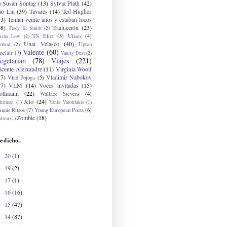
Susan Sontag
(13)
Sylvia Plath
(42)
)
ao Lin
(39)
Tavares
(14)
Ted Hughes
33)
Tenían veinte años y estaban locos
48)
Traducción
(23)
Tracy K. Smith
(2)
TS Eliot
(5)
Ulises
(4)
risha Low
(2)
Unai Velasco
(40)
Upton
mbral
(2)
Valente
(60)
nclair
(7)
Vanity Dust
(2)
egetarian
(78)
Viajes
(221)
icente Aleixandre
(11)
Virginia Woolf
27)
Vladimir Nabokov
Vlad Pojoga
(5)
17)
VLM
(14)
Voces invitadas
(15)
ollmann
(22)
Wallace Stevens
(4)
XIo
(24)
hitman
(1)
Yanis Varoufakis
(1)
nnis Ritsos
(7)
Young European Poets
(6)
Zombie
(18)
drou
(1)
e dicho...
20
(1)
►
19
(2)
►
17
(1)
►
16
(16)
►
15
(47)
►
14
(87)
►