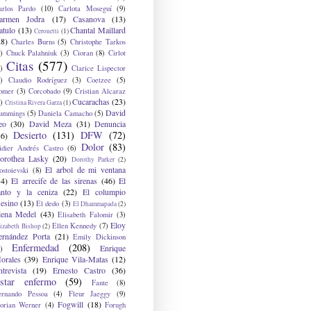
arlos Pardo
(10)
Carlota Moseguí
(9)
armen Jodra
(17)
Casanova
(13)
atulo
(13)
Chantal Maillard
Ceronetti
(1)
28)
Charles Burns
(5)
Christophe Tarkos
)
Chuck Palahniuk
(3)
Cioran
(8)
Cirlot
Citas
(577)
)
Clarice Lispector
)
Claudio Rodríguez
(3)
Coetzee
(5)
omer
(3)
Corcobado
(9)
Cristian Alcaraz
Cucarachas
(23)
)
Cristina Rivera Garza
(1)
David
ummings
(5)
Daniela Camacho
(5)
eo
(30)
David Meza
(31)
Denuncia
Desierto
(131)
DFW
(72)
36)
Dolor
(83)
idier Andrés Castro
(6)
orothea Lasky
(20)
Dorothy Parker
(2)
El arbol de mi ventana
ostoievski
(8)
34)
El arrecife de las sirenas
(46)
El
anto y la ceniza
(22)
El columpio
sesino
(13)
El dedo
(3)
El Dhammapada
(2)
lena Medel
(43)
Elisabeth Falomir
(3)
Eloy
Ellen Kennedy
(7)
izabeth Bishop
(2)
ernández Porta
(21)
Emily Dickinson
Enfermedad
(208)
Enrique
)
orales
(39)
Enrique Vila-Matas
(12)
ntrevista
(19)
Ernesto Castro
(36)
star enfermo
(59)
Fante
(8)
ernando Pessoa
(4)
Fleur Jaeggy
(9)
Fogwill
(18)
lorian Werner
(4)
Forugh