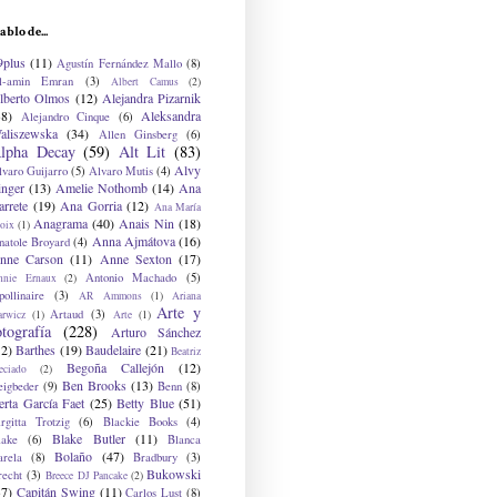
ablo de...
9plus
(11)
Agustín Fernández Mallo
(8)
l-amin Emran
(3)
Albert Camus
(2)
lberto Olmos
(12)
Alejandra Pizarnik
38)
Aleksandra
Alejandro Cinque
(6)
aliszewska
(34)
Allen Ginsberg
(6)
lpha Decay
(59)
Alt Lit
(83)
Alvy
lvaro Guijarro
(5)
Alvaro Mutis
(4)
inger
(13)
Amelie Nothomb
(14)
Ana
arrete
(19)
Ana Gorria
(12)
Ana María
Anagrama
(40)
Anais Nin
(18)
oix
(1)
Anna Ajmátova
(16)
natole Broyard
(4)
nne Carson
(11)
Anne Sexton
(17)
Antonio Machado
(5)
nnie Ernaux
(2)
ollinaire
(3)
AR Ammons
(1)
Ariana
Arte y
Artaud
(3)
arwicz
(1)
Arte
(1)
otografía
(228)
Arturo Sánchez
12)
Barthes
(19)
Baudelaire
(21)
Beatriz
Begoña Callejón
(12)
eciado
(2)
Ben Brooks
(13)
eigbeder
(9)
Benn
(8)
erta García Faet
(25)
Betty Blue
(51)
irgitta Trotzig
(6)
Blackie Books
(4)
Blake Butler
(11)
lake
(6)
Blanca
Bolaño
(47)
arela
(8)
Bradbury
(3)
Bukowski
recht
(3)
Breece DJ Pancake
(2)
37)
Capitán Swing
(11)
Carlos Lust
(8)