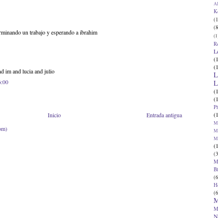
Al
K
(1
(8
 terminando un trabajo y esperando a ibrahim
(1
R
L
(
(
d im and lucia and julio
L
6:00
L
(
(
P
(
Inicio
Entrada antigua
Ma
om)
Ma
M
(
(3
M
B
(6
H
(6
M
M
N