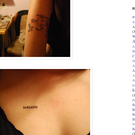
H
8
A
A
(
W
A
A
S
C
M
A
A
A
Ap
H
f
(
Pr
B
B
B
B
V
B
(