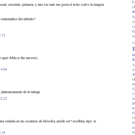
F
ual, creciente, primera; y una vez más me gusta el texto (salvo la imagen
(3
B
S
 matemático del infinito?
(2
G
G
7:12
Hi
Cl
B
I
 aquí (Mila is the answer).
B
A
14:04
(2
S
(
J
G
latonicamente de tu tatuaje
C
22:22
J
D
J
G
(1
ana sentada en las escaleras de filosofia, puede ser? escribías algo. te
G
J
2:19
V