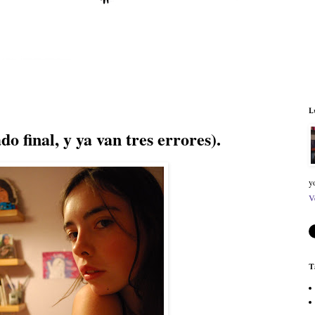
L
ado final, y ya van tres errores).
y
V
T