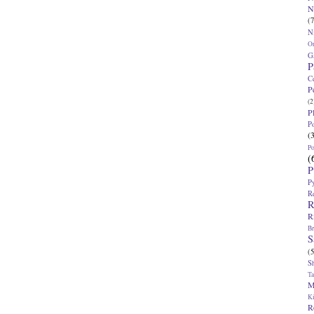
N
(7
N
O
G
P
C
P
(2
P
P
(
P
(
P
P
R
R
R
Br
S
(5
S
T
M
K
R