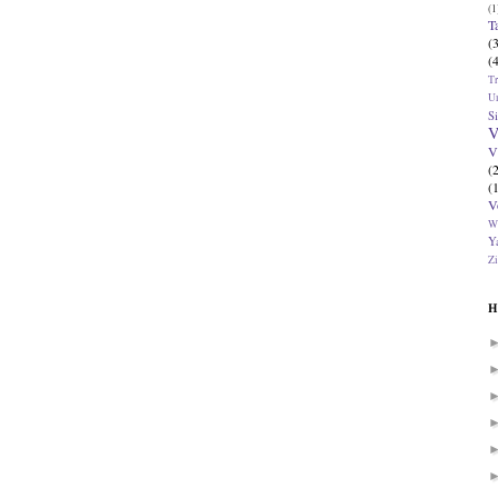
(1
T
(
(
T
U
Si
V
V
(
(
V
W
Ya
Zi
H