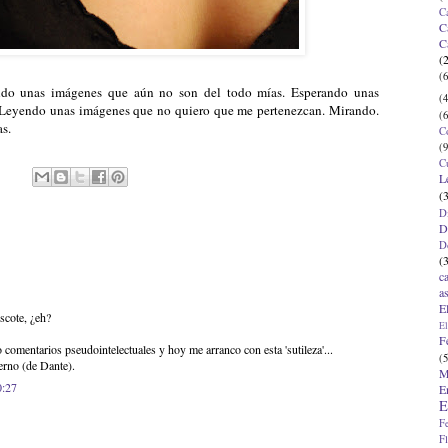
C
C
C
(
(6
ndo unas imágenes que aún no son del todo mías. Esperando unas
(4
 Leyendo unas imágenes que no quiero que me pertenezcan. Mirando.
(6
as.
C
(9
C
L
(
D
D
D
(
c
a
E
escote, ¿eh?
El
F
 comentarios pseudointelectuales y hoy me arranco con esta 'sutileza'...
(5
erno (de Dante).
M
0:27
E
E
F
F