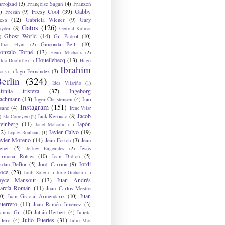
arrojzad
(3)
Françoise Sagan
(4)
Franzen
Fresy Cool
(39)
Gabby
)
Fresán
(9)
ess
(12)
Gabriela Wiener
(9)
Gary
Gatos
(126)
nyder
(8)
Gertrud Kolmar
Ghost World
(14)
Gil Padrol
(10)
)
Gioconda Belli
(10)
illian Flynn
(2)
onzalo Torné
(13)
Henri Michaux
(2)
Houellebecq
(13)
lda Doolittle
(1)
Hugo
Ibrahim
Iago Fernández
(3)
aus
(1)
erlin
(324)
Idea Vilariño
(1)
nfinita tristeza
(37)
Ingeborg
achmann
(13)
Inger Christensen
(4)
Inio
Instagram
(151)
sano
(4)
Irene Vilar
Jacob
Jack Kerouac
(8)
)
Isla Correyero
(2)
teinberg
(11)
Japón
Janet Malcolm
(1)
12)
Javier Calvo
(19)
Jaques Roubaud
(1)
avier Moreno
(14)
Jean Forton
(3)
Jean
enet
(5)
Jesús
Jeffrey Eugenides
(2)
armona Robles
(10)
Joan Didion
(5)
Jordi
ordan DeBor
(5)
Jordi Carrión
(9)
oce
(23)
Jordi Soler
(1)
Jorie Graham
(1)
oyce Mansour
(13)
Juan Andrés
arcía Román
(11)
Juan Carlos Mestre
Juan
0)
Juan Gracia Armendáriz
(10)
uerrero
(11)
Juan Ramón Jiménez
(3)
uanma Gil
(10)
Julián Herbert
(4)
Julieta
Julio Fuertes
(31)
alero
(4)
Julio Mas