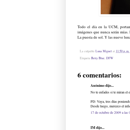
Todo el día en
la UCM
, porta
imágenes que nunca serán mías.
La puesta de sol. Y las nueve lun
La culpable
Luna Miguel
at
11:50 p. m.
Etiqueta
Betty Blue
,
DFW
6 comentarios:
Anónimo dijo...
No te enfades si te miran el 
PD: Vaya, tres días poniendo
Desde luego, merezco el infi
17 de octubre de 2009 a las 
IM dijo...