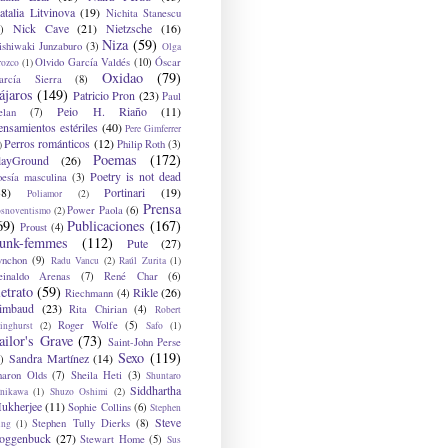
atalia Litvinova
(19)
Nichita Stanescu
Nick Cave
(21)
Nietzsche
(16)
)
Niza
(59)
ishiwaki Junzaburo
(3)
Olga
Olvido García Valdés
(10)
Óscar
rozco
(1)
Oxidao
(79)
arcía Sierra
(8)
ájaros
(149)
Patricio Pron
(23)
Paul
Peio H. Riaño
(11)
elan
(7)
ensamientos estériles
(40)
Pere Gimferrer
Perros románticos
(12)
Philip Roth
(3)
)
Poemas
(172)
layGround
(26)
Poetry is not dead
oesía masculina
(3)
38)
Portinari
(19)
Poliamor
(2)
Prensa
Power Paola
(6)
osnoventismo
(2)
69)
Publicaciones
(167)
Proust
(4)
unk-femmes
(112)
Pute
(27)
ynchon
(9)
Radu Vancu
(2)
Raúl Zurita
(1)
einaldo Arenas
(7)
René Char
(6)
etrato
(59)
Rikle
(26)
Riechmann
(4)
imbaud
(23)
Rita Chirian
(4)
Robert
Roger Wolfe
(5)
inghurst
(2)
Safo
(1)
ailor's Grave
(73)
Saint-John Perse
Sexo
(119)
Sandra Martínez
(14)
)
haron Olds
(7)
Sheila Heti
(3)
Shuntaro
Siddhartha
anikawa
(1)
Shuzo Oshimi
(2)
ukherjee
(11)
Sophie Collins
(6)
Stephen
Steve
Stephen Tully Dierks
(8)
ing
(1)
oggenbuck
(27)
Stewart Home
(5)
Sus