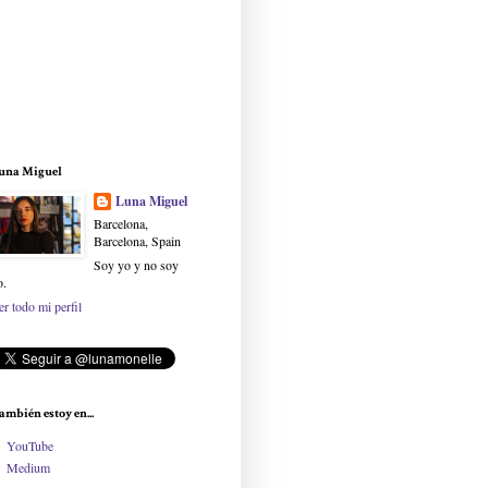
una Miguel
Luna Miguel
Barcelona,
Barcelona, Spain
Soy yo y no soy
o.
er todo mi perfil
ambién estoy en...
YouTube
Medium