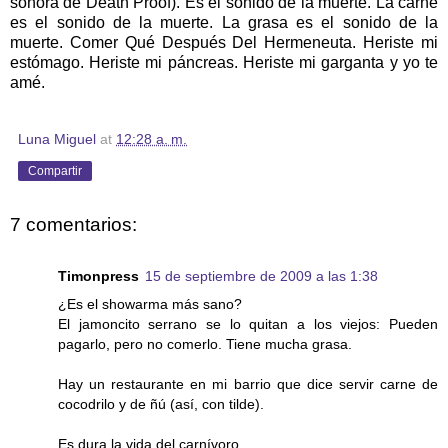
sonora de Death Proof). Es el sonido de la muerte. La carne
es el sonido de la muerte. La grasa es el sonido de la
muerte. Comer Qué Después Del Hermeneuta. Heriste mi
estómago. Heriste mi páncreas. Heriste mi garganta
y yo te
amé.
Luna Miguel
at
12:28 a. m.
Compartir
7 comentarios:
Timonpress
15 de septiembre de 2009 a las 1:38
¿Es el showarma más sano?
El jamoncito serrano se lo quitan a los viejos: Pueden
pagarlo, pero no comerlo. Tiene mucha grasa.
Hay un restaurante en mi barrio que dice servir carne de
cocodrilo y de ñú (así, con tilde).
Es dura la vida del carnívoro.