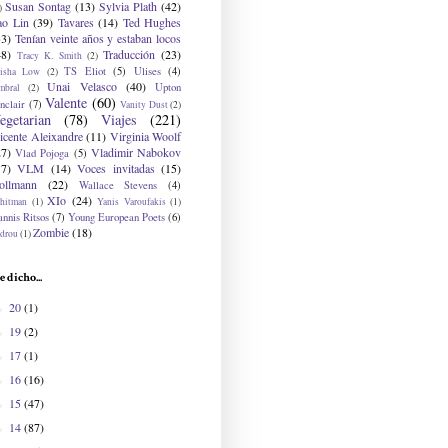
Susan Sontag
(13)
Sylvia Plath
(42)
)
ao Lin
(39)
Tavares
(14)
Ted Hughes
33)
Tenían veinte años y estaban locos
48)
Traducción
(23)
Tracy K. Smith
(2)
TS Eliot
(5)
Ulises
(4)
risha Low
(2)
Unai Velasco
(40)
Upton
mbral
(2)
Valente
(60)
nclair
(7)
Vanity Dust
(2)
egetarian
(78)
Viajes
(221)
icente Aleixandre
(11)
Virginia Woolf
27)
Vladimir Nabokov
Vlad Pojoga
(5)
17)
VLM
(14)
Voces invitadas
(15)
ollmann
(22)
Wallace Stevens
(4)
XIo
(24)
hitman
(1)
Yanis Varoufakis
(1)
nnis Ritsos
(7)
Young European Poets
(6)
Zombie
(18)
drou
(1)
e dicho...
20
(1)
►
19
(2)
►
17
(1)
►
16
(16)
►
15
(47)
►
14
(87)
►