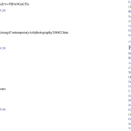
F
atch?v=TIFA9GuCf5c
(3
5:20
B
S
(2
G
G
sctseng/ContemporaryArt/photography2/0002.htm
Hi
Cl
B
9:39
I
B
A
(2
S
(
J
G
ostro
C
J
D
J
9:44
G
(1
G
J
V