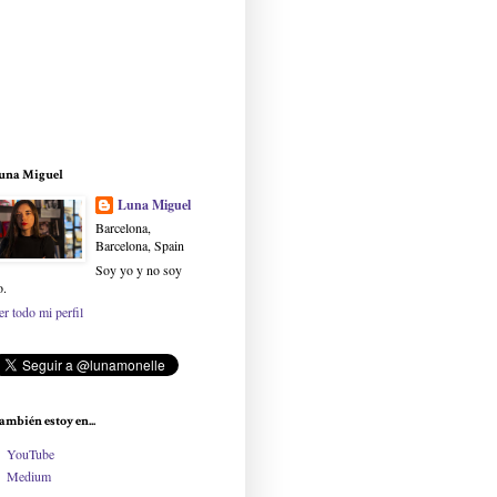
una Miguel
Luna Miguel
Barcelona,
Barcelona, Spain
Soy yo y no soy
o.
er todo mi perfil
ambién estoy en...
YouTube
Medium