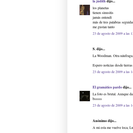
la judith
dijo...
los planetas
tienen sinusitis
jamás entendí
más de tres palabras seguida
me gustan tanto
23 de agosto de 2009 a las 1
S. dijo...
La Woodman. Otra náufraga
Espero noticias desde tierra
23 de agosto de 2009 a las 1
El gramático pardo
dijo...
La foto es brutal. Aunque da
bsssss
23 de agosto de 2009 a las 1
Anónimo dijo...
A mi esta me vuelve loca, Lu