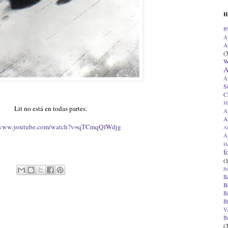
H
8
A
A
(
W
A
A
S
C
M
Lit no está en todas partes.
A
A
/www.youtube.com/watch?v=qTCmqQfWdjg
A
Ap
H
f
(
Pr
B
B
B
B
V
B
(