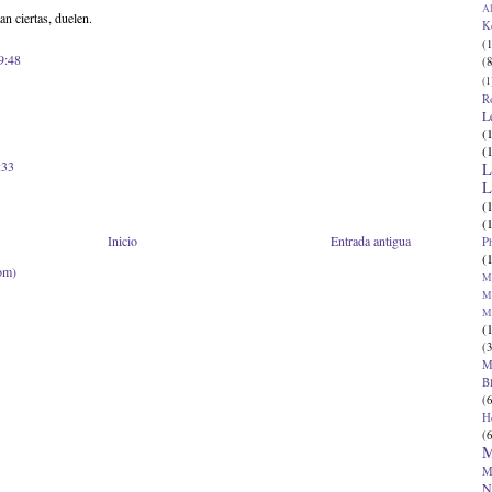
Al
n ciertas, duelen.
K
(1
9:48
(8
(1
R
L
(
(
:33
L
L
(
(
Inicio
Entrada antigua
P
(
om)
Ma
Ma
M
(
(3
M
B
(6
H
(6
M
M
N