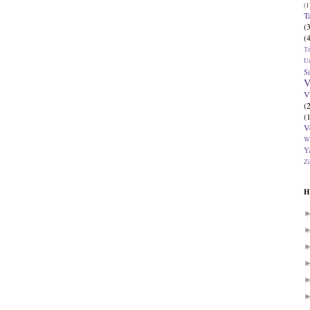
(1
T
(
(
T
U
Si
V
V
(
(
V
W
Ya
Zi
H