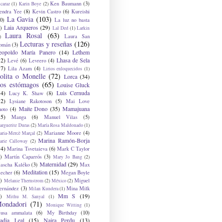
Ken Baumann
(3)
caraz
(1)
Karin Boye
(2)
endra Yee
(8)
Kevin Castro
(6)
Kureishi
La Gavia
(103)
0)
La luz no basta
Laia Arqueros
(29)
)
Lal Ded
(1)
Larkin
Laura Rosal
(63)
Laura San
)
Lecturas y reseñas
(126)
omán
(3)
eopoldo María Panero
(14)
Lethem
12)
Lhasa de Sela
Levé
(6)
Levrero
(4)
17)
Lila Azam
(4)
Lirios enloquecidos
(1)
olita o Monelle
(72)
Lorca
(34)
os estómagos
(65)
Louise Gluck
14)
Luis Cernuda
Lucy K. Shaw
(8)
12)
Lysiane Rakotoson
(5)
Mai Love
Maite Dono
(35)
Mamajuana
hoto
(4)
15)
Manga
(6)
Manuel Vilas
(5)
rguerite Duras
(2)
María Rosa Maldonado
(1)
Marianne Moore
(4)
ria-Mercè Marçal
(2)
Marina Ramón-Borja
arie Calloway
(2)
14)
Marina Tsvetaieva
(6)
Mark C Taylor
)
Martín Caparrós
(3)
Mary Jo Bang
(2)
Maternidad
(29)
ascha Kaléko
(3)
Max
Meditation
(15)
lecher
(6)
Megan Boyle
)
Miguel
Melanie Thernstrom
(2)
México
(2)
ernández
(3)
Mina Milk
Milan Kundera
(1)
Mm S
(19)
)
Mithu M. Sanyal
(1)
ondadori
(71)
Monique Witting
(1)
usa ammalata
(6)
My Birthday
(10)
adia Leal
(15)
Naira Perdu
(13)