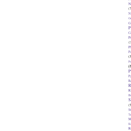
N
(7
N
O
G
P
C
P
(2
P
P
(
P
(
P
P
R
R
R
Br
S
(5
S
T
M
K
R