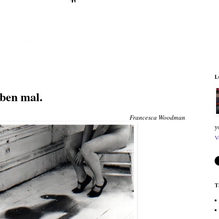
L
aben mal.
Francesca Woodman
y
V
T