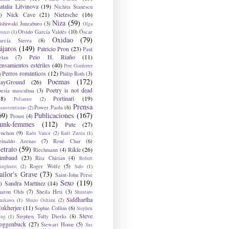
atalia Litvinova
(19)
Nichita Stanescu
Nick Cave
(21)
Nietzsche
(16)
)
Niza
(59)
ishiwaki Junzaburo
(3)
Olga
Olvido García Valdés
(10)
Óscar
rozco
(1)
Oxidao
(79)
arcía Sierra
(8)
ájaros
(149)
Patricio Pron
(23)
Paul
Peio H. Riaño
(11)
elan
(7)
ensamientos estériles
(40)
Pere Gimferrer
Perros románticos
(12)
Philip Roth
(3)
)
Poemas
(172)
layGround
(26)
Poetry is not dead
oesía masculina
(3)
38)
Portinari
(19)
Poliamor
(2)
Prensa
Power Paola
(6)
osnoventismo
(2)
69)
Publicaciones
(167)
Proust
(4)
unk-femmes
(112)
Pute
(27)
ynchon
(9)
Radu Vancu
(2)
Raúl Zurita
(1)
einaldo Arenas
(7)
René Char
(6)
etrato
(59)
Rikle
(26)
Riechmann
(4)
imbaud
(23)
Rita Chirian
(4)
Robert
Roger Wolfe
(5)
inghurst
(2)
Safo
(1)
ailor's Grave
(73)
Saint-John Perse
Sexo
(119)
Sandra Martínez
(14)
)
haron Olds
(7)
Sheila Heti
(3)
Shuntaro
Siddhartha
anikawa
(1)
Shuzo Oshimi
(2)
ukherjee
(11)
Sophie Collins
(6)
Stephen
Steve
Stephen Tully Dierks
(8)
ing
(1)
oggenbuck
(27)
Stewart Home
(5)
Sus