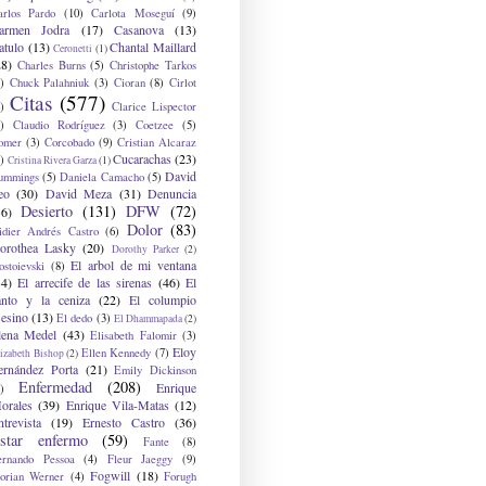
arlos Pardo
(10)
Carlota Moseguí
(9)
armen Jodra
(17)
Casanova
(13)
atulo
(13)
Chantal Maillard
Ceronetti
(1)
28)
Charles Burns
(5)
Christophe Tarkos
)
Chuck Palahniuk
(3)
Cioran
(8)
Cirlot
Citas
(577)
)
Clarice Lispector
)
Claudio Rodríguez
(3)
Coetzee
(5)
omer
(3)
Corcobado
(9)
Cristian Alcaraz
Cucarachas
(23)
)
Cristina Rivera Garza
(1)
David
ummings
(5)
Daniela Camacho
(5)
eo
(30)
David Meza
(31)
Denuncia
Desierto
(131)
DFW
(72)
36)
Dolor
(83)
idier Andrés Castro
(6)
orothea Lasky
(20)
Dorothy Parker
(2)
El arbol de mi ventana
ostoievski
(8)
34)
El arrecife de las sirenas
(46)
El
anto y la ceniza
(22)
El columpio
sesino
(13)
El dedo
(3)
El Dhammapada
(2)
lena Medel
(43)
Elisabeth Falomir
(3)
Eloy
Ellen Kennedy
(7)
izabeth Bishop
(2)
ernández Porta
(21)
Emily Dickinson
Enfermedad
(208)
Enrique
)
orales
(39)
Enrique Vila-Matas
(12)
ntrevista
(19)
Ernesto Castro
(36)
star enfermo
(59)
Fante
(8)
ernando Pessoa
(4)
Fleur Jaeggy
(9)
Fogwill
(18)
lorian Werner
(4)
Forugh