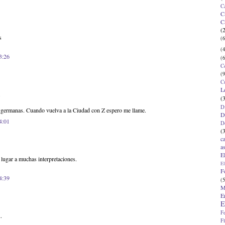
C
C
C
(
s
(6
(4
3:26
(6
C
(9
C
L
.
(
D
s germanas. Cuando vuelva a la Ciudad con Z espero me llame.
D
4:01
D
(
c
a
E
 lugar a muchas interpretaciones.
El
F
4:39
(5
M
E
E
F
.
F