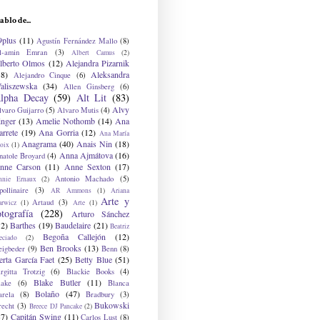
ablo de...
9plus
(11)
Agustín Fernández Mallo
(8)
l-amin Emran
(3)
Albert Camus
(2)
lberto Olmos
(12)
Alejandra Pizarnik
38)
Aleksandra
Alejandro Cinque
(6)
aliszewska
(34)
Allen Ginsberg
(6)
lpha Decay
(59)
Alt Lit
(83)
Alvy
lvaro Guijarro
(5)
Alvaro Mutis
(4)
inger
(13)
Amelie Nothomb
(14)
Ana
arrete
(19)
Ana Gorria
(12)
Ana María
Anagrama
(40)
Anais Nin
(18)
oix
(1)
Anna Ajmátova
(16)
natole Broyard
(4)
nne Carson
(11)
Anne Sexton
(17)
Antonio Machado
(5)
nnie Ernaux
(2)
ollinaire
(3)
AR Ammons
(1)
Ariana
Arte y
Artaud
(3)
arwicz
(1)
Arte
(1)
otografía
(228)
Arturo Sánchez
12)
Barthes
(19)
Baudelaire
(21)
Beatriz
Begoña Callejón
(12)
eciado
(2)
Ben Brooks
(13)
eigbeder
(9)
Benn
(8)
erta García Faet
(25)
Betty Blue
(51)
irgitta Trotzig
(6)
Blackie Books
(4)
Blake Butler
(11)
lake
(6)
Blanca
Bolaño
(47)
arela
(8)
Bradbury
(3)
Bukowski
recht
(3)
Breece DJ Pancake
(2)
37)
Capitán Swing
(11)
Carlos Lust
(8)