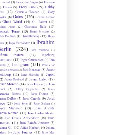
arrojzad
(3)
Françoise Sagan
(4)
Franzen
Fresy Cool
(39)
Gabby
)
Fresán
(9)
ess
(12)
Gabriela Wiener
(9)
Gary
Gatos
(126)
nyder
(8)
Gertrud Kolmar
Ghost World
(14)
Gil Padrol
(10)
)
Gioconda Belli
(10)
illian Flynn
(2)
onzalo Torné
(13)
Henri Michaux
(2)
Houellebecq
(13)
lda Doolittle
(1)
Hugo
Ibrahim
Iago Fernández
(3)
aus
(1)
erlin
(324)
Idea Vilariño
(1)
nfinita tristeza
(37)
Ingeborg
achmann
(13)
Inger Christensen
(4)
Inio
Instagram
(151)
sano
(4)
Irene Vilar
Jacob
Jack Kerouac
(8)
)
Isla Correyero
(2)
teinberg
(11)
Japón
Janet Malcolm
(1)
12)
Javier Calvo
(19)
Jaques Roubaud
(1)
avier Moreno
(14)
Jean Forton
(3)
Jean
enet
(5)
Jesús
Jeffrey Eugenides
(2)
armona Robles
(10)
Joan Didion
(5)
Jordi
ordan DeBor
(5)
Jordi Carrión
(9)
oce
(23)
Jordi Soler
(1)
Jorie Graham
(1)
oyce Mansour
(13)
Juan Andrés
arcía Román
(11)
Juan Carlos Mestre
Juan
0)
Juan Gracia Armendáriz
(10)
uerrero
(11)
Juan Ramón Jiménez
(3)
uanma Gil
(10)
Julián Herbert
(4)
Julieta
Julio Fuertes
(31)
alero
(4)
Julio Mas