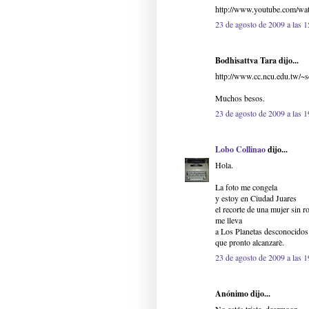
http://www.youtube.com/w
23 de agosto de 2009 a las 1
Bodhisattva Tara dijo...
http://www.cc.ncu.edu.tw/~
Muchos besos.
23 de agosto de 2009 a las 1
Lobo Collinao
dijo...
Hola.
La foto me congela
y estoy en Ciudad Juares
el recorte de una mujer sin r
me lleva
a Los Planetas desconocidos
que pronto alcanzarè.
23 de agosto de 2009 a las 1
Anónimo dijo...