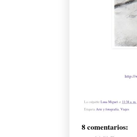
http:/
La culpable
Luna Miguel
at
11:34 a. m.
Etiqueta
Arte y fotografía
,
Viajes
8 comentarios: