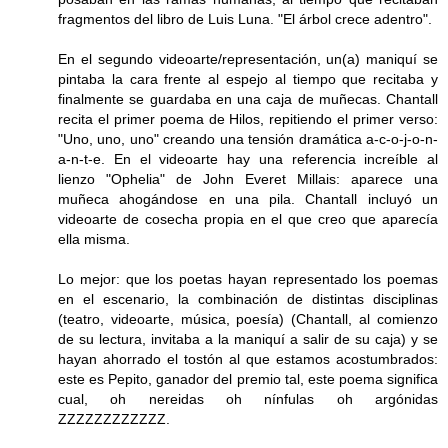
fragmentos del libro de Luis Luna. "El árbol crece adentro".
En el segundo videoarte/representación, un(a) maniquí se
pintaba la cara frente al espejo al tiempo que recitaba y
finalmente se guardaba en una caja de muñecas. Chantall
recita el primer poema de Hilos, repitiendo el primer verso:
"Uno, uno, uno" creando una tensión dramática a-c-o-j-o-n-
a-n-t-e. En el videoarte hay una referencia increíble al
lienzo "Ophelia" de John Everet Millais: aparece una
muñeca ahogándose en una pila. Chantall incluyó un
videoarte de cosecha propia en el que creo que aparecía
ella misma.
Lo mejor: que los poetas hayan representado los poemas
en el escenario, la combinación de distintas disciplinas
(teatro, videoarte, música, poesía) (Chantall, al comienzo
de su lectura, invitaba a la maniquí a salir de su caja) y se
hayan ahorrado el tostón al que estamos acostumbrados:
este es Pepito, ganador del premio tal, este poema significa
cual, oh nereidas oh nínfulas oh argónidas
ZZZZZZZZZZZZ.