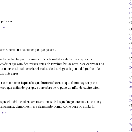
C
C
C
(
 palabras.
(6
3:19
(4
(6
C
(9
C
alabras como no hacía tiempo que pasaba.
L
(
rectamente? tengo una amiga utiliza la metáfora de la mano que una
D
ncó de cuajo sólo dos meses antes de terminar bellas artes para expresar una
D
y con sus casitotalmentefuncionales4dedos riega a la gente del público. le
D
tos más caros.
(
c
tar con la mano izquierda, que bromea diciendo que ahora hay un poco
a
 creo que entiendo por qué su nombre se lo puso un niño de cuatro años.
E
El
F
eo que el mérito está en ver mucho más de lo que luego cuentas. no como yo,
(5
stantemente. demonios... era demasiado bonito como para no contarlo.
M
11:46
E
E
F
F