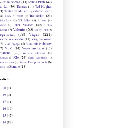
Susan Sontag
(13)
Sylvia Plath
(42)
)
ao Lin
(39)
Tavares
(14)
Ted Hughes
33)
Tenían veinte años y estaban locos
48)
Traducción
(23)
Tracy K. Smith
(2)
TS Eliot
(5)
Ulises
(4)
risha Low
(2)
Unai Velasco
(40)
Upton
mbral
(2)
Valente
(60)
nclair
(7)
Vanity Dust
(2)
egetarian
(78)
Viajes
(221)
icente Aleixandre
(11)
Virginia Woolf
27)
Vladimir Nabokov
Vlad Pojoga
(5)
17)
VLM
(14)
Voces invitadas
(15)
ollmann
(22)
Wallace Stevens
(4)
XIo
(24)
hitman
(1)
Yanis Varoufakis
(1)
nnis Ritsos
(7)
Young European Poets
(6)
Zombie
(18)
drou
(1)
e dicho...
20
(1)
►
19
(2)
►
17
(1)
►
16
(16)
►
15
(47)
►
14
(87)
►