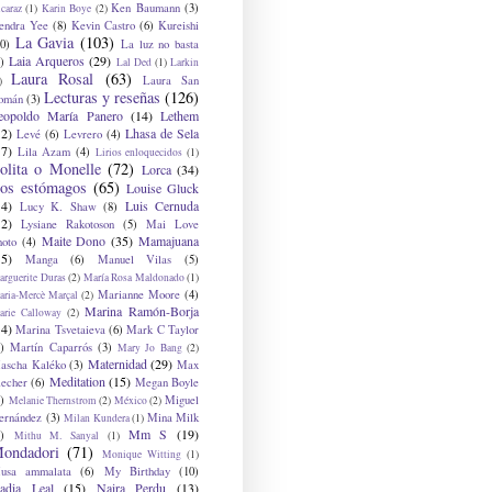
Ken Baumann
(3)
caraz
(1)
Karin Boye
(2)
endra Yee
(8)
Kevin Castro
(6)
Kureishi
La Gavia
(103)
0)
La luz no basta
Laia Arqueros
(29)
)
Lal Ded
(1)
Larkin
Laura Rosal
(63)
Laura San
)
Lecturas y reseñas
(126)
omán
(3)
eopoldo María Panero
(14)
Lethem
12)
Lhasa de Sela
Levé
(6)
Levrero
(4)
17)
Lila Azam
(4)
Lirios enloquecidos
(1)
olita o Monelle
(72)
Lorca
(34)
os estómagos
(65)
Louise Gluck
14)
Luis Cernuda
Lucy K. Shaw
(8)
12)
Lysiane Rakotoson
(5)
Mai Love
Maite Dono
(35)
Mamajuana
hoto
(4)
15)
Manga
(6)
Manuel Vilas
(5)
rguerite Duras
(2)
María Rosa Maldonado
(1)
Marianne Moore
(4)
ria-Mercè Marçal
(2)
Marina Ramón-Borja
arie Calloway
(2)
14)
Marina Tsvetaieva
(6)
Mark C Taylor
)
Martín Caparrós
(3)
Mary Jo Bang
(2)
Maternidad
(29)
ascha Kaléko
(3)
Max
Meditation
(15)
lecher
(6)
Megan Boyle
)
Miguel
Melanie Thernstrom
(2)
México
(2)
ernández
(3)
Mina Milk
Milan Kundera
(1)
Mm S
(19)
)
Mithu M. Sanyal
(1)
ondadori
(71)
Monique Witting
(1)
usa ammalata
(6)
My Birthday
(10)
adia Leal
(15)
Naira Perdu
(13)