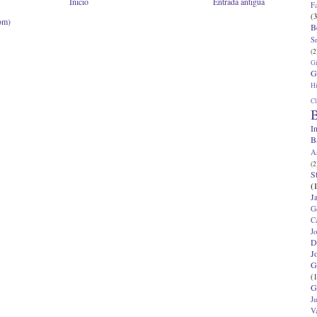
Inicio
Entrada antigua
F
(3
om)
B
S
(2
G
G
Hi
Cl
B
I
B
A
(2
S
(
J
G
C
J
D
J
G
(1
G
J
V