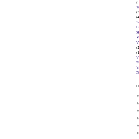
(1
T
(
(
T
U
Si
V
V
(
(
V
W
Ya
Zi
H