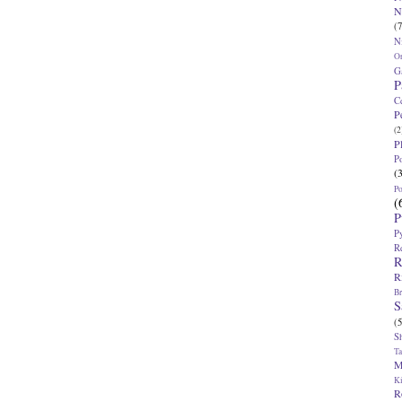
N
(7
N
O
G
P
C
P
(2
P
P
(
P
(
P
P
R
R
R
Br
S
(5
S
T
M
K
R