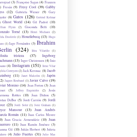
arrojzad
(3)
Françoise Sagan
(4)
Franzen
Fresy Cool
(39)
Gabby
)
Fresán
(9)
ess
(12)
Gabriela Wiener
(9)
Gary
Gatos
(126)
nyder
(8)
Gertrud Kolmar
Ghost World
(14)
Gil Padrol
(10)
)
Gioconda Belli
(10)
illian Flynn
(2)
onzalo Torné
(13)
Henri Michaux
(2)
Houellebecq
(13)
lda Doolittle
(1)
Hugo
Ibrahim
Iago Fernández
(3)
aus
(1)
erlin
(324)
Idea Vilariño
(1)
nfinita tristeza
(37)
Ingeborg
achmann
(13)
Inger Christensen
(4)
Inio
Instagram
(151)
sano
(4)
Irene Vilar
Jacob
Jack Kerouac
(8)
)
Isla Correyero
(2)
teinberg
(11)
Japón
Janet Malcolm
(1)
12)
Javier Calvo
(19)
Jaques Roubaud
(1)
avier Moreno
(14)
Jean Forton
(3)
Jean
enet
(5)
Jesús
Jeffrey Eugenides
(2)
armona Robles
(10)
Joan Didion
(5)
Jordi
ordan DeBor
(5)
Jordi Carrión
(9)
oce
(23)
Jordi Soler
(1)
Jorie Graham
(1)
oyce Mansour
(13)
Juan Andrés
arcía Román
(11)
Juan Carlos Mestre
Juan
0)
Juan Gracia Armendáriz
(10)
uerrero
(11)
Juan Ramón Jiménez
(3)
uanma Gil
(10)
Julián Herbert
(4)
Julieta
Julio Fuertes
(31)
alero
(4)
Julio Mas