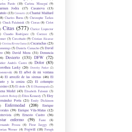
arlos Pardo
(10)
Carlota Moseguí
(9)
armen Jodra
(17)
Casanova
(13)
atulo
(13)
Chantal Maillard
Ceronetti
(1)
28)
Charles Burns
(5)
Christophe Tarkos
)
Chuck Palahniuk
(3)
Cioran
(8)
Cirlot
Citas
(577)
)
Clarice Lispector
)
Claudio Rodríguez
(3)
Coetzee
(5)
omer
(3)
Corcobado
(9)
Cristian Alcaraz
Cucarachas
(23)
)
Cristina Rivera Garza
(1)
David
ummings
(5)
Daniela Camacho
(5)
eo
(30)
David Meza
(31)
Denuncia
Desierto
(131)
DFW
(72)
36)
Dolor
(83)
idier Andrés Castro
(6)
orothea Lasky
(20)
Dorothy Parker
(2)
El arbol de mi ventana
ostoievski
(8)
34)
El arrecife de las sirenas
(46)
El
anto y la ceniza
(22)
El columpio
sesino
(13)
El dedo
(3)
El Dhammapada
(2)
lena Medel
(43)
Elisabeth Falomir
(3)
Eloy
Ellen Kennedy
(7)
izabeth Bishop
(2)
ernández Porta
(21)
Emily Dickinson
Enfermedad
(208)
Enrique
)
orales
(39)
Enrique Vila-Matas
(12)
ntrevista
(19)
Ernesto Castro
(36)
star enfermo
(59)
Fante
(8)
ernando Pessoa
(4)
Fleur Jaeggy
(9)
Fogwill
(18)
lorian Werner
(4)
Forugh