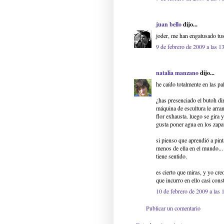
juan bello
dijo...
joder, me han engatusado tus
9 de febrero de 2009 a las 1
natalia manzano
dijo...
he caído totalmente en las p
¿has presenciado el butoh di
máquina de escultura le arra
flor exhausta. luego se gira 
gusta poner agua en los zapa
si pienso que aprendió a pin
menos de ella en el mundo...
tiene sentido.
es cierto que miras, y yo cr
que incurro en ello casi con
10 de febrero de 2009 a las 
Publicar un comentario