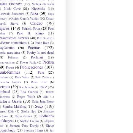
atalia Litvinova
(19)
Nichita Stanescu
Nick Cave
(21)
Nietzsche
(16)
)
Niza
(59)
ishiwaki Junzaburo
(3)
Olga
Olvido García Valdés
(10)
Óscar
rozco
(1)
Oxidao
(79)
arcía Sierra
(8)
ájaros
(149)
Patricio Pron
(23)
Paul
Peio H. Riaño
(11)
elan
(7)
ensamientos estériles
(40)
Pere Gimferrer
Perros románticos
(12)
Philip Roth
(3)
)
Poemas
(172)
layGround
(26)
Poetry is not dead
oesía masculina
(3)
38)
Portinari
(19)
Poliamor
(2)
Prensa
Power Paola
(6)
osnoventismo
(2)
69)
Publicaciones
(167)
Proust
(4)
unk-femmes
(112)
Pute
(27)
ynchon
(9)
Radu Vancu
(2)
Raúl Zurita
(1)
einaldo Arenas
(7)
René Char
(6)
etrato
(59)
Rikle
(26)
Riechmann
(4)
imbaud
(23)
Rita Chirian
(4)
Robert
Roger Wolfe
(5)
inghurst
(2)
Safo
(1)
ailor's Grave
(73)
Saint-John Perse
Sexo
(119)
Sandra Martínez
(14)
)
haron Olds
(7)
Sheila Heti
(3)
Shuntaro
Siddhartha
anikawa
(1)
Shuzo Oshimi
(2)
ukherjee
(11)
Sophie Collins
(6)
Stephen
Steve
Stephen Tully Dierks
(8)
ing
(1)
oggenbuck
(27)
Stewart Home
(5)
Sus