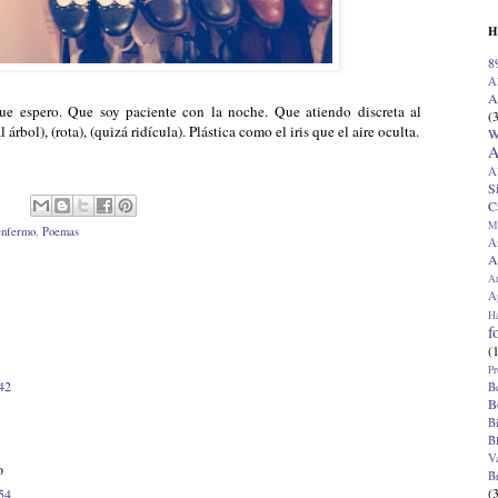
H
8
A
A
e espero. Que soy paciente con la noche. Que atiendo discreta al
(
 árbol), (rota), (quizá ridícula). Plástica como el iris que el aire oculta.
W
A
A
S
C
M
enfermo
,
Poemas
A
A
A
Ap
H
f
(
Pr
:42
B
B
B
B
V
o
B
(
:54