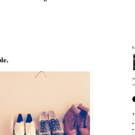
L
le.
y
V
T