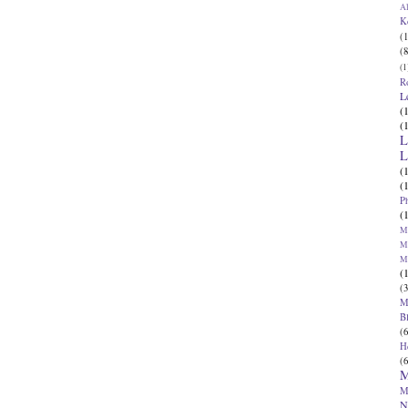
Al
K
(1
(8
(1
R
L
(
(
L
L
(
(
P
(
Ma
Ma
M
(
(3
M
B
(6
H
(6
M
M
N