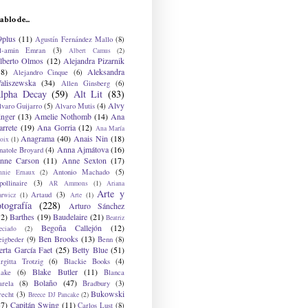
ablo de...
9plus
(11)
Agustín Fernández Mallo
(8)
l-amin Emran
(3)
Albert Camus
(2)
lberto Olmos
(12)
Alejandra Pizarnik
38)
Aleksandra
Alejandro Cinque
(6)
aliszewska
(34)
Allen Ginsberg
(6)
lpha Decay
(59)
Alt Lit
(83)
Alvy
lvaro Guijarro
(5)
Alvaro Mutis
(4)
inger
(13)
Amelie Nothomb
(14)
Ana
arrete
(19)
Ana Gorria
(12)
Ana María
Anagrama
(40)
Anais Nin
(18)
oix
(1)
Anna Ajmátova
(16)
natole Broyard
(4)
nne Carson
(11)
Anne Sexton
(17)
Antonio Machado
(5)
nnie Ernaux
(2)
ollinaire
(3)
AR Ammons
(1)
Ariana
Arte y
Artaud
(3)
arwicz
(1)
Arte
(1)
otografía
(228)
Arturo Sánchez
12)
Barthes
(19)
Baudelaire
(21)
Beatriz
Begoña Callejón
(12)
eciado
(2)
Ben Brooks
(13)
eigbeder
(9)
Benn
(8)
erta García Faet
(25)
Betty Blue
(51)
irgitta Trotzig
(6)
Blackie Books
(4)
Blake Butler
(11)
lake
(6)
Blanca
Bolaño
(47)
arela
(8)
Bradbury
(3)
Bukowski
recht
(3)
Breece DJ Pancake
(2)
37)
Capitán Swing
(11)
Carlos Lust
(8)