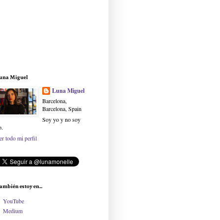
una Miguel
Luna Miguel
Barcelona,
Barcelona, Spain
Soy yo y no soy
o.
er todo mi perfil
ambién estoy en...
YouTube
Medium