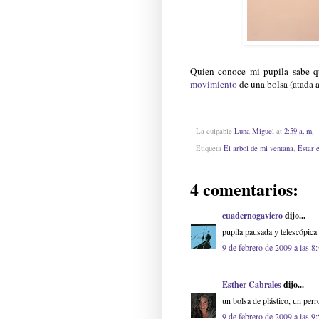
Quien conoce mi pupila sabe qu
movimiento
de una bolsa (atada al
La culpable
Luna Miguel
at
2:59 a. m.
Etiqueta
El arbol de mi ventana
,
Estar 
4 comentarios:
cuadernogaviero
dijo...
pupila pausada y telescópica
9 de febrero de 2009 a las 8
Esther Cabrales
dijo...
un bolsa de plástico, un perr
9 de febrero de 2009 a las 9