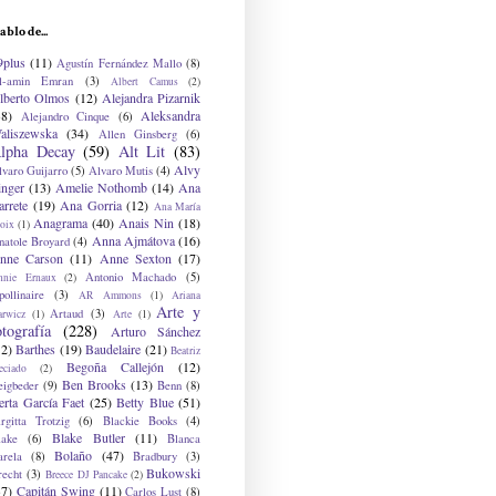
ablo de...
9plus
(11)
Agustín Fernández Mallo
(8)
l-amin Emran
(3)
Albert Camus
(2)
lberto Olmos
(12)
Alejandra Pizarnik
38)
Aleksandra
Alejandro Cinque
(6)
aliszewska
(34)
Allen Ginsberg
(6)
lpha Decay
(59)
Alt Lit
(83)
Alvy
lvaro Guijarro
(5)
Alvaro Mutis
(4)
inger
(13)
Amelie Nothomb
(14)
Ana
arrete
(19)
Ana Gorria
(12)
Ana María
Anagrama
(40)
Anais Nin
(18)
oix
(1)
Anna Ajmátova
(16)
natole Broyard
(4)
nne Carson
(11)
Anne Sexton
(17)
Antonio Machado
(5)
nnie Ernaux
(2)
ollinaire
(3)
AR Ammons
(1)
Ariana
Arte y
Artaud
(3)
arwicz
(1)
Arte
(1)
otografía
(228)
Arturo Sánchez
12)
Barthes
(19)
Baudelaire
(21)
Beatriz
Begoña Callejón
(12)
eciado
(2)
Ben Brooks
(13)
eigbeder
(9)
Benn
(8)
erta García Faet
(25)
Betty Blue
(51)
irgitta Trotzig
(6)
Blackie Books
(4)
Blake Butler
(11)
lake
(6)
Blanca
Bolaño
(47)
arela
(8)
Bradbury
(3)
Bukowski
recht
(3)
Breece DJ Pancake
(2)
37)
Capitán Swing
(11)
Carlos Lust
(8)