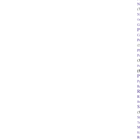
N
(7
N
O
G
P
C
P
(2
P
P
(
P
(
P
P
R
R
R
Br
S
(5
S
T
M
K
R