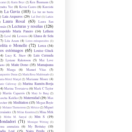
Ken Baumann
(3)
caraz
(1)
Karin Boye
(2)
endra Yee
(8)
Kevin Castro
(6)
Kureishi
La Gavia
(103)
0)
La luz no basta
Laia Arqueros
(29)
)
Lal Ded
(1)
Larkin
Laura Rosal
(63)
Laura San
)
Lecturas y reseñas
(126)
omán
(3)
eopoldo María Panero
(14)
Lethem
12)
Lhasa de Sela
Levé
(6)
Levrero
(4)
17)
Lila Azam
(4)
Lirios enloquecidos
(1)
olita o Monelle
(72)
Lorca
(34)
os estómagos
(65)
Louise Gluck
14)
Luis Cernuda
Lucy K. Shaw
(8)
12)
Lysiane Rakotoson
(5)
Mai Love
Maite Dono
(35)
Mamajuana
hoto
(4)
15)
Manga
(6)
Manuel Vilas
(5)
rguerite Duras
(2)
María Rosa Maldonado
(1)
Marianne Moore
(4)
ria-Mercè Marçal
(2)
Marina Ramón-Borja
arie Calloway
(2)
14)
Marina Tsvetaieva
(6)
Mark C Taylor
)
Martín Caparrós
(3)
Mary Jo Bang
(2)
Maternidad
(29)
ascha Kaléko
(3)
Max
Meditation
(15)
lecher
(6)
Megan Boyle
)
Miguel
Melanie Thernstrom
(2)
México
(2)
ernández
(3)
Mina Milk
Milan Kundera
(1)
Mm S
(19)
)
Mithu M. Sanyal
(1)
ondadori
(71)
Monique Witting
(1)
usa ammalata
(6)
My Birthday
(10)
adia Leal
(15)
Naira Perdu
(13)