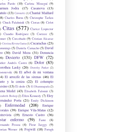
arlos Pardo
(10)
Carlota Moseguí
(9)
armen Jodra
(17)
Casanova
(13)
atulo
(13)
Chantal Maillard
Ceronetti
(1)
28)
Charles Burns
(5)
Christophe Tarkos
)
Chuck Palahniuk
(3)
Cioran
(8)
Cirlot
Citas
(577)
)
Clarice Lispector
)
Claudio Rodríguez
(3)
Coetzee
(5)
omer
(3)
Corcobado
(9)
Cristian Alcaraz
Cucarachas
(23)
)
Cristina Rivera Garza
(1)
David
ummings
(5)
Daniela Camacho
(5)
eo
(30)
David Meza
(31)
Denuncia
Desierto
(131)
DFW
(72)
36)
Dolor
(83)
idier Andrés Castro
(6)
orothea Lasky
(20)
Dorothy Parker
(2)
El arbol de mi ventana
ostoievski
(8)
34)
El arrecife de las sirenas
(46)
El
anto y la ceniza
(22)
El columpio
sesino
(13)
El dedo
(3)
El Dhammapada
(2)
lena Medel
(43)
Elisabeth Falomir
(3)
Eloy
Ellen Kennedy
(7)
izabeth Bishop
(2)
ernández Porta
(21)
Emily Dickinson
Enfermedad
(208)
Enrique
)
orales
(39)
Enrique Vila-Matas
(12)
ntrevista
(19)
Ernesto Castro
(36)
star enfermo
(59)
Fante
(8)
ernando Pessoa
(4)
Fleur Jaeggy
(9)
Fogwill
(18)
lorian Werner
(4)
Forugh