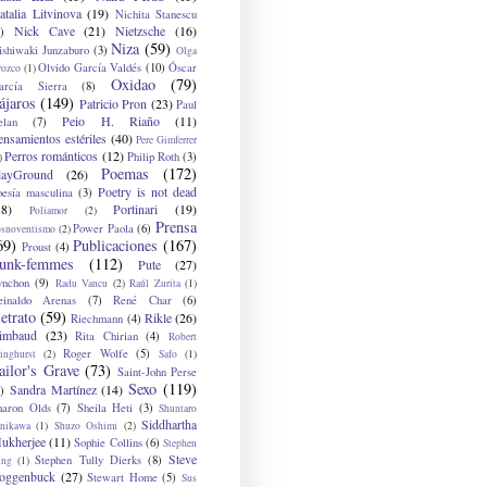
atalia Litvinova
(19)
Nichita Stanescu
Nick Cave
(21)
Nietzsche
(16)
)
Niza
(59)
ishiwaki Junzaburo
(3)
Olga
Olvido García Valdés
(10)
Óscar
rozco
(1)
Oxidao
(79)
arcía Sierra
(8)
ájaros
(149)
Patricio Pron
(23)
Paul
Peio H. Riaño
(11)
elan
(7)
ensamientos estériles
(40)
Pere Gimferrer
Perros románticos
(12)
Philip Roth
(3)
)
Poemas
(172)
layGround
(26)
Poetry is not dead
oesía masculina
(3)
38)
Portinari
(19)
Poliamor
(2)
Prensa
Power Paola
(6)
osnoventismo
(2)
69)
Publicaciones
(167)
Proust
(4)
unk-femmes
(112)
Pute
(27)
ynchon
(9)
Radu Vancu
(2)
Raúl Zurita
(1)
einaldo Arenas
(7)
René Char
(6)
etrato
(59)
Rikle
(26)
Riechmann
(4)
imbaud
(23)
Rita Chirian
(4)
Robert
Roger Wolfe
(5)
inghurst
(2)
Safo
(1)
ailor's Grave
(73)
Saint-John Perse
Sexo
(119)
Sandra Martínez
(14)
)
haron Olds
(7)
Sheila Heti
(3)
Shuntaro
Siddhartha
anikawa
(1)
Shuzo Oshimi
(2)
ukherjee
(11)
Sophie Collins
(6)
Stephen
Steve
Stephen Tully Dierks
(8)
ing
(1)
oggenbuck
(27)
Stewart Home
(5)
Sus