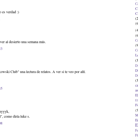
C
C
 es verdad :)
C
(
1
(6
(4
(6
C
lver al desierto una semana más.
(9
53
C
L
(
D
D
wski Club" una lectura de relatos. A ver si te veo por allí.
D
(
c
45
a
E
El
F
(5
hyyyk,
M
l", como diría luke s.
E
08
E
F
F