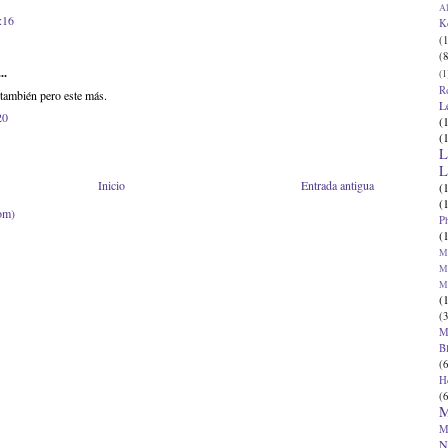
Al
:16
K
(1
(8
..
(1
R
 también pero este más.
L
20
(
(
L
L
Inicio
Entrada antigua
(
(
om)
P
(
Ma
Ma
M
(
(3
M
B
(6
H
(6
M
M
N