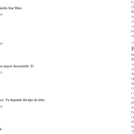
F
(3
ierda Star Wars.
B
39
S
(2
G
G
Hi
Cl
39
B
I
B
A
 en mayor desacuerdo :D
(2
33
S
(
J
G
C
J
ox. Ya depende del tipo de letra.
D
44
J
G
(1
G
J
ii
V