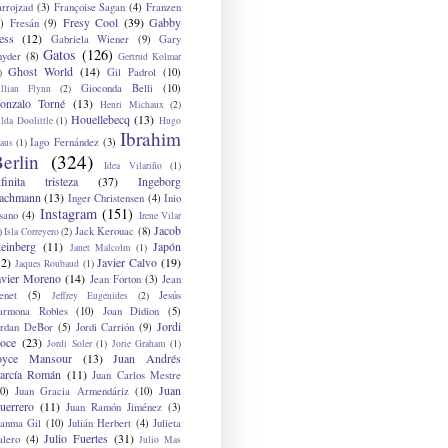
arrojzad
(3)
Françoise Sagan
(4)
Franzen
Fresy Cool
(39)
Gabby
)
Fresán
(9)
ess
(12)
Gabriela Wiener
(9)
Gary
Gatos
(126)
nyder
(8)
Gertrud Kolmar
Ghost World
(14)
Gil Padrol
(10)
)
Gioconda Belli
(10)
illian Flynn
(2)
onzalo Torné
(13)
Henri Michaux
(2)
Houellebecq
(13)
lda Doolittle
(1)
Hugo
Ibrahim
Iago Fernández
(3)
aus
(1)
erlin
(324)
Idea Vilariño
(1)
nfinita tristeza
(37)
Ingeborg
achmann
(13)
Inger Christensen
(4)
Inio
Instagram
(151)
sano
(4)
Irene Vilar
Jacob
Jack Kerouac
(8)
)
Isla Correyero
(2)
teinberg
(11)
Japón
Janet Malcolm
(1)
12)
Javier Calvo
(19)
Jaques Roubaud
(1)
avier Moreno
(14)
Jean Forton
(3)
Jean
enet
(5)
Jesús
Jeffrey Eugenides
(2)
armona Robles
(10)
Joan Didion
(5)
Jordi
ordan DeBor
(5)
Jordi Carrión
(9)
oce
(23)
Jordi Soler
(1)
Jorie Graham
(1)
oyce Mansour
(13)
Juan Andrés
arcía Román
(11)
Juan Carlos Mestre
Juan
0)
Juan Gracia Armendáriz
(10)
uerrero
(11)
Juan Ramón Jiménez
(3)
uanma Gil
(10)
Julián Herbert
(4)
Julieta
Julio Fuertes
(31)
alero
(4)
Julio Mas