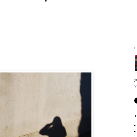
L
y
V
T