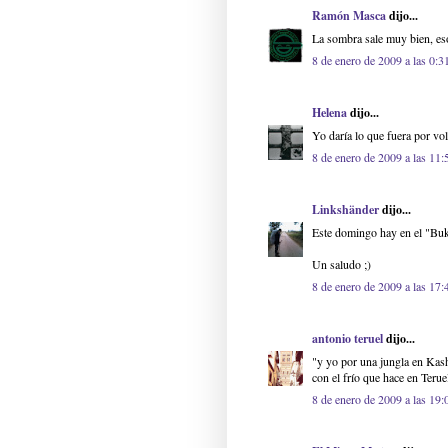
Ramón Masca
dijo...
La sombra sale muy bien, eso
8 de enero de 2009 a las 0:3
Helena
dijo...
Yo daría lo que fuera por vo
8 de enero de 2009 a las 11:
Linkshänder
dijo...
Este domingo hay en el "Buko
Un saludo ;)
8 de enero de 2009 a las 17:
antonio teruel
dijo...
"y yo por una jungla en Kas
con el frío que hace en Terue
8 de enero de 2009 a las 19: