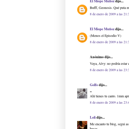
El Miope Muñoz
dijo...
Bufff, Geonosis. Qué puta m
8 de enero de 2009 a las 21:
El Miope Muñoz
dijo...
(Menos el Episodio V)
8 de enero de 2009 a las 21:
Anónimo dijo...
Vaya, Alvy: no podría estar
8 de enero de 2009 a las 23:
Golfo
dijo...
=
Ahí tienes tu canto. 1mm apr
8 de enero de 2009 a las 23:
Loli
dijo...
Me encanto tu blog, segui as
besos