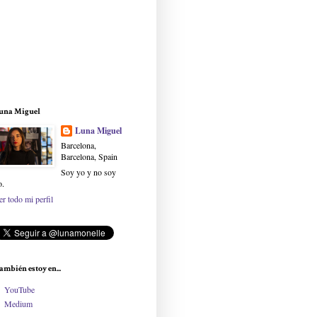
una Miguel
Luna Miguel
Barcelona,
Barcelona, Spain
Soy yo y no soy
o.
er todo mi perfil
ambién estoy en...
YouTube
Medium