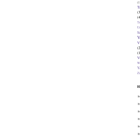
(1
T
(
(
T
U
Si
V
V
(
(
V
W
Ya
Zi
H