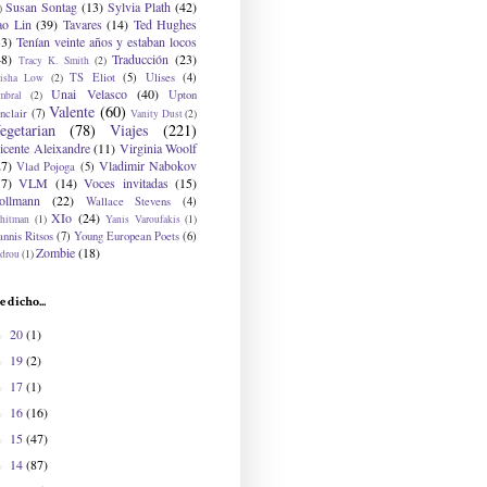
Susan Sontag
(13)
Sylvia Plath
(42)
)
ao Lin
(39)
Tavares
(14)
Ted Hughes
33)
Tenían veinte años y estaban locos
48)
Traducción
(23)
Tracy K. Smith
(2)
TS Eliot
(5)
Ulises
(4)
risha Low
(2)
Unai Velasco
(40)
Upton
mbral
(2)
Valente
(60)
nclair
(7)
Vanity Dust
(2)
egetarian
(78)
Viajes
(221)
icente Aleixandre
(11)
Virginia Woolf
27)
Vladimir Nabokov
Vlad Pojoga
(5)
17)
VLM
(14)
Voces invitadas
(15)
ollmann
(22)
Wallace Stevens
(4)
XIo
(24)
hitman
(1)
Yanis Varoufakis
(1)
nnis Ritsos
(7)
Young European Poets
(6)
Zombie
(18)
drou
(1)
e dicho...
20
(1)
►
19
(2)
►
17
(1)
►
16
(16)
►
15
(47)
►
14
(87)
►