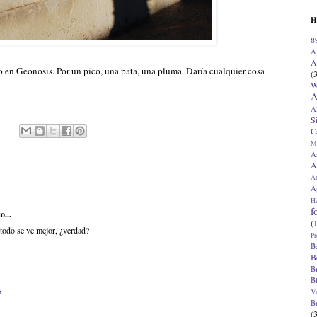
H
8
A
A
ro en Geonosis. Por un pico, una pata, una pluma. Daría cualquier cosa
(
W
A
A
S
C
M
A
A
A
Ap
H
f
o...
(
todo se ve mejor, ¿verdad?
Pr
B
B
B
B
6
V
B
(