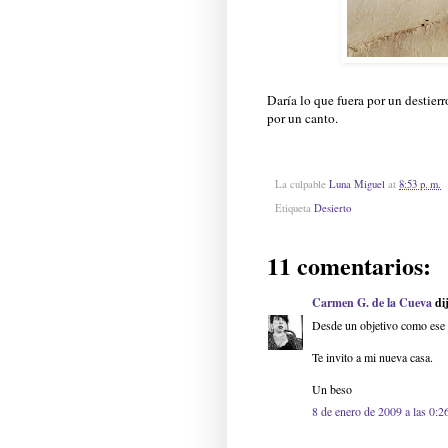
Daría lo que fuera por un destier
por un canto.
La culpable
Luna Miguel
at
8:53 p. m.
Etiqueta
Desierto
11 comentarios:
Carmen G. de la Cueva
dij
Desde un objetivo como ese 
Te invito a mi nueva casa.
Un beso
8 de enero de 2009 a las 0:2