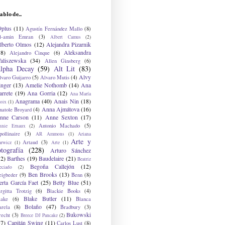
ablo de...
9plus
(11)
Agustín Fernández Mallo
(8)
l-amin Emran
(3)
Albert Camus
(2)
lberto Olmos
(12)
Alejandra Pizarnik
38)
Aleksandra
Alejandro Cinque
(6)
aliszewska
(34)
Allen Ginsberg
(6)
lpha Decay
(59)
Alt Lit
(83)
Alvy
lvaro Guijarro
(5)
Alvaro Mutis
(4)
inger
(13)
Amelie Nothomb
(14)
Ana
arrete
(19)
Ana Gorria
(12)
Ana María
Anagrama
(40)
Anais Nin
(18)
oix
(1)
Anna Ajmátova
(16)
natole Broyard
(4)
nne Carson
(11)
Anne Sexton
(17)
Antonio Machado
(5)
nnie Ernaux
(2)
ollinaire
(3)
AR Ammons
(1)
Ariana
Arte y
Artaud
(3)
arwicz
(1)
Arte
(1)
otografía
(228)
Arturo Sánchez
12)
Barthes
(19)
Baudelaire
(21)
Beatriz
Begoña Callejón
(12)
eciado
(2)
Ben Brooks
(13)
eigbeder
(9)
Benn
(8)
erta García Faet
(25)
Betty Blue
(51)
irgitta Trotzig
(6)
Blackie Books
(4)
Blake Butler
(11)
lake
(6)
Blanca
Bolaño
(47)
arela
(8)
Bradbury
(3)
Bukowski
recht
(3)
Breece DJ Pancake
(2)
37)
Capitán Swing
(11)
Carlos Lust
(8)