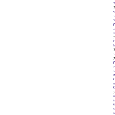
N
(7
N
O
G
P
C
P
(2
P
P
(
P
(
P
P
R
R
R
Br
S
(5
S
T
M
K
R