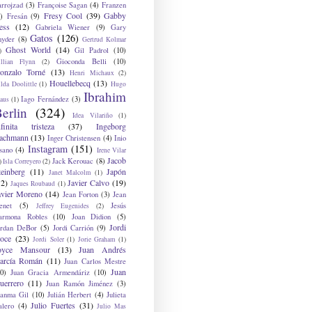
arrojzad
(3)
Françoise Sagan
(4)
Franzen
Fresy Cool
(39)
Gabby
)
Fresán
(9)
ess
(12)
Gabriela Wiener
(9)
Gary
Gatos
(126)
nyder
(8)
Gertrud Kolmar
Ghost World
(14)
Gil Padrol
(10)
)
Gioconda Belli
(10)
illian Flynn
(2)
onzalo Torné
(13)
Henri Michaux
(2)
Houellebecq
(13)
lda Doolittle
(1)
Hugo
Ibrahim
Iago Fernández
(3)
aus
(1)
erlin
(324)
Idea Vilariño
(1)
nfinita tristeza
(37)
Ingeborg
achmann
(13)
Inger Christensen
(4)
Inio
Instagram
(151)
sano
(4)
Irene Vilar
Jacob
Jack Kerouac
(8)
)
Isla Correyero
(2)
teinberg
(11)
Japón
Janet Malcolm
(1)
12)
Javier Calvo
(19)
Jaques Roubaud
(1)
avier Moreno
(14)
Jean Forton
(3)
Jean
enet
(5)
Jesús
Jeffrey Eugenides
(2)
armona Robles
(10)
Joan Didion
(5)
Jordi
ordan DeBor
(5)
Jordi Carrión
(9)
oce
(23)
Jordi Soler
(1)
Jorie Graham
(1)
oyce Mansour
(13)
Juan Andrés
arcía Román
(11)
Juan Carlos Mestre
Juan
0)
Juan Gracia Armendáriz
(10)
uerrero
(11)
Juan Ramón Jiménez
(3)
uanma Gil
(10)
Julián Herbert
(4)
Julieta
Julio Fuertes
(31)
alero
(4)
Julio Mas