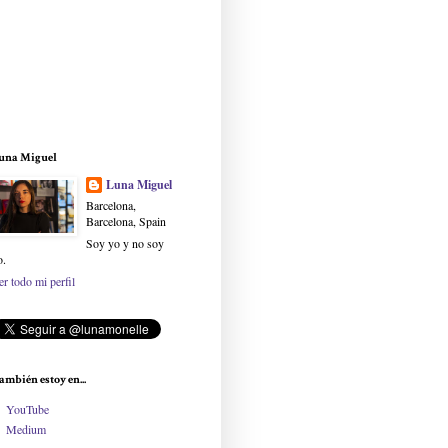
una Miguel
Luna Miguel
Barcelona,
Barcelona, Spain
Soy yo y no soy
o.
er todo mi perfil
ambién estoy en...
YouTube
Medium