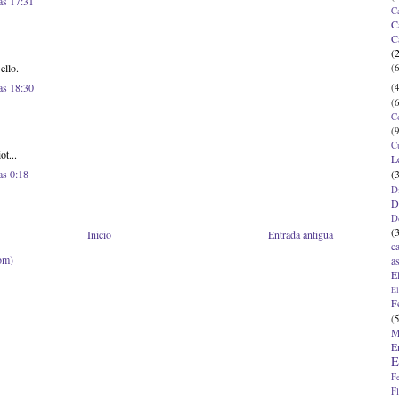
as 17:31
C
C
C
(
ello.
(6
as 18:30
(4
(6
C
(9
C
t...
L
(
as 0:18
D
D
D
(
Inicio
Entrada antigua
c
om)
a
E
El
F
(5
M
E
E
F
F