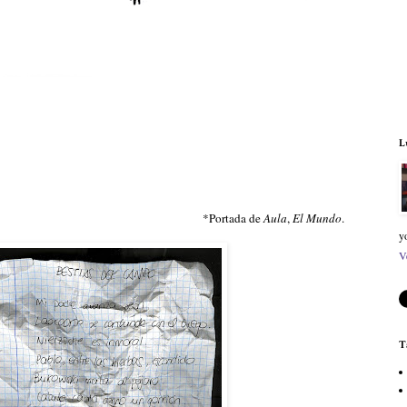
L
*Portada de
Aula
,
El Mundo
.
y
V
T