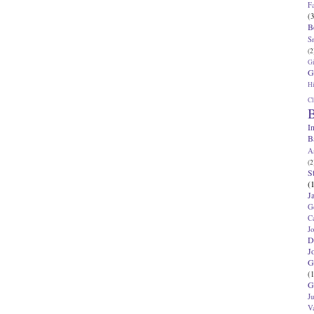
F
(3
B
S
(2
G
G
Hi
Cl
B
I
B
A
(2
S
(
J
G
C
J
D
J
G
(1
G
J
V