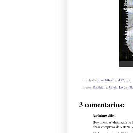
La culpable
Luna Miguel
at
4:42 p. m.
Etiqueta
Baudelaire
,
Catulo
,
Lorca
,
Nie
3 comentarios:
Anónimo dijo...
Hoy mientras almorzaba he le
obras completas de Valente, e