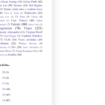
Susan Sontag
(13)
Sylvia Plath
(42)
)
ao Lin
(39)
Tavares
(14)
Ted Hughes
33)
Tenían veinte años y estaban locos
48)
Traducción
(23)
Tracy K. Smith
(2)
TS Eliot
(5)
Ulises
(4)
risha Low
(2)
Unai Velasco
(40)
Upton
mbral
(2)
Valente
(60)
nclair
(7)
Vanity Dust
(2)
egetarian
(78)
Viajes
(221)
icente Aleixandre
(11)
Virginia Woolf
27)
Vladimir Nabokov
Vlad Pojoga
(5)
17)
VLM
(14)
Voces invitadas
(15)
ollmann
(22)
Wallace Stevens
(4)
XIo
(24)
hitman
(1)
Yanis Varoufakis
(1)
nnis Ritsos
(7)
Young European Poets
(6)
Zombie
(18)
drou
(1)
e dicho...
20
(1)
►
19
(2)
►
17
(1)
►
16
(16)
►
15
(47)
►
14
(87)
►