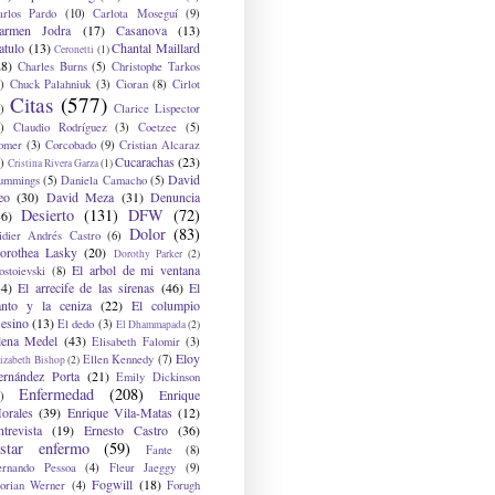
arlos Pardo
(10)
Carlota Moseguí
(9)
armen Jodra
(17)
Casanova
(13)
atulo
(13)
Chantal Maillard
Ceronetti
(1)
28)
Charles Burns
(5)
Christophe Tarkos
)
Chuck Palahniuk
(3)
Cioran
(8)
Cirlot
Citas
(577)
)
Clarice Lispector
)
Claudio Rodríguez
(3)
Coetzee
(5)
omer
(3)
Corcobado
(9)
Cristian Alcaraz
Cucarachas
(23)
)
Cristina Rivera Garza
(1)
David
ummings
(5)
Daniela Camacho
(5)
eo
(30)
David Meza
(31)
Denuncia
Desierto
(131)
DFW
(72)
36)
Dolor
(83)
idier Andrés Castro
(6)
orothea Lasky
(20)
Dorothy Parker
(2)
El arbol de mi ventana
ostoievski
(8)
34)
El arrecife de las sirenas
(46)
El
anto y la ceniza
(22)
El columpio
sesino
(13)
El dedo
(3)
El Dhammapada
(2)
lena Medel
(43)
Elisabeth Falomir
(3)
Eloy
Ellen Kennedy
(7)
izabeth Bishop
(2)
ernández Porta
(21)
Emily Dickinson
Enfermedad
(208)
Enrique
)
orales
(39)
Enrique Vila-Matas
(12)
ntrevista
(19)
Ernesto Castro
(36)
star enfermo
(59)
Fante
(8)
ernando Pessoa
(4)
Fleur Jaeggy
(9)
Fogwill
(18)
lorian Werner
(4)
Forugh