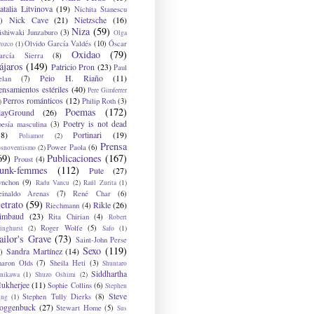
atalia Litvinova
(19)
Nichita Stanescu
Nick Cave
(21)
Nietzsche
(16)
)
Niza
(59)
ishiwaki Junzaburo
(3)
Olga
Olvido García Valdés
(10)
Óscar
rozco
(1)
Oxidao
(79)
arcía Sierra
(8)
ájaros
(149)
Patricio Pron
(23)
Paul
Peio H. Riaño
(11)
elan
(7)
ensamientos estériles
(40)
Pere Gimferrer
Perros románticos
(12)
Philip Roth
(3)
)
Poemas
(172)
layGround
(26)
Poetry is not dead
oesía masculina
(3)
38)
Portinari
(19)
Poliamor
(2)
Prensa
Power Paola
(6)
osnoventismo
(2)
69)
Publicaciones
(167)
Proust
(4)
unk-femmes
(112)
Pute
(27)
ynchon
(9)
Radu Vancu
(2)
Raúl Zurita
(1)
einaldo Arenas
(7)
René Char
(6)
etrato
(59)
Rikle
(26)
Riechmann
(4)
imbaud
(23)
Rita Chirian
(4)
Robert
Roger Wolfe
(5)
inghurst
(2)
Safo
(1)
ailor's Grave
(73)
Saint-John Perse
Sexo
(119)
Sandra Martínez
(14)
)
haron Olds
(7)
Sheila Heti
(3)
Shuntaro
Siddhartha
anikawa
(1)
Shuzo Oshimi
(2)
ukherjee
(11)
Sophie Collins
(6)
Stephen
Steve
Stephen Tully Dierks
(8)
ing
(1)
oggenbuck
(27)
Stewart Home
(5)
Sus