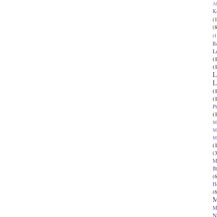
Al
K
(1
(8
(1
R
L
(
(
L
L
(
(
P
(
Ma
Ma
M
(
(3
M
B
(6
H
(6
M
M
N