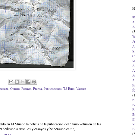
H
8
A
A
(
W
A
A
S
C
M
A
A
A
Ap
H
tzsche
,
Oxidao
,
Poemas
,
Prensa
,
Publicaciones
,
TS Eliot
,
Valente
f
(
Pr
B
B
B
B
ído en El Mundo la noticia de la publicación del último volumen de las
V
l dedicado a artículos y ensayos y he pensado en ti :)
B
(