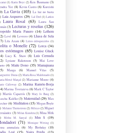
Ken Baumann
(3)
caraz
(1)
Karin Boye
(2)
endra Yee
(8)
Kevin Castro
(6)
Kureishi
La Gavia
(103)
0)
La luz no basta
Laia Arqueros
(29)
)
Lal Ded
(1)
Larkin
Laura Rosal
(63)
Laura San
)
Lecturas y reseñas
(126)
omán
(3)
eopoldo María Panero
(14)
Lethem
12)
Lhasa de Sela
Levé
(6)
Levrero
(4)
17)
Lila Azam
(4)
Lirios enloquecidos
(1)
olita o Monelle
(72)
Lorca
(34)
os estómagos
(65)
Louise Gluck
14)
Luis Cernuda
Lucy K. Shaw
(8)
12)
Lysiane Rakotoson
(5)
Mai Love
Maite Dono
(35)
Mamajuana
hoto
(4)
15)
Manga
(6)
Manuel Vilas
(5)
rguerite Duras
(2)
María Rosa Maldonado
(1)
Marianne Moore
(4)
ria-Mercè Marçal
(2)
Marina Ramón-Borja
arie Calloway
(2)
14)
Marina Tsvetaieva
(6)
Mark C Taylor
)
Martín Caparrós
(3)
Mary Jo Bang
(2)
Maternidad
(29)
ascha Kaléko
(3)
Max
Meditation
(15)
lecher
(6)
Megan Boyle
)
Miguel
Melanie Thernstrom
(2)
México
(2)
ernández
(3)
Mina Milk
Milan Kundera
(1)
Mm S
(19)
)
Mithu M. Sanyal
(1)
ondadori
(71)
Monique Witting
(1)
usa ammalata
(6)
My Birthday
(10)
adia Leal
(15)
Naira Perdu
(13)