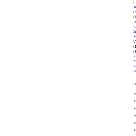
(1
T
(
(
T
U
Si
V
V
(
(
V
W
Ya
Zi
H