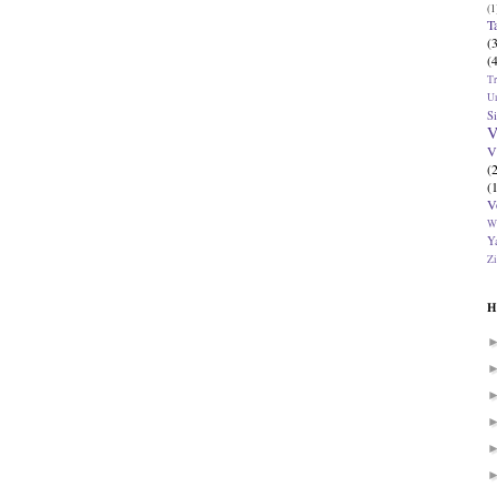
(1
T
(
(
T
U
Si
V
V
(
(
V
W
Ya
Zi
H