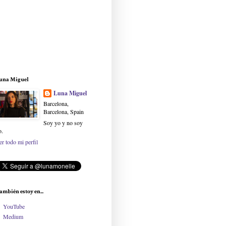
una Miguel
Luna Miguel
Barcelona,
Barcelona, Spain
Soy yo y no soy
o.
er todo mi perfil
ambién estoy en...
YouTube
Medium