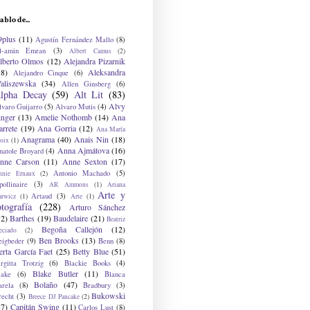
ablo de...
9plus
(11)
Agustín Fernández Mallo
(8)
l-amin Emran
(3)
Albert Camus
(2)
lberto Olmos
(12)
Alejandra Pizarnik
38)
Aleksandra
Alejandro Cinque
(6)
aliszewska
(34)
Allen Ginsberg
(6)
lpha Decay
(59)
Alt Lit
(83)
Alvy
lvaro Guijarro
(5)
Alvaro Mutis
(4)
inger
(13)
Amelie Nothomb
(14)
Ana
arrete
(19)
Ana Gorria
(12)
Ana María
Anagrama
(40)
Anais Nin
(18)
oix
(1)
Anna Ajmátova
(16)
natole Broyard
(4)
nne Carson
(11)
Anne Sexton
(17)
Antonio Machado
(5)
nnie Ernaux
(2)
ollinaire
(3)
AR Ammons
(1)
Ariana
Arte y
Artaud
(3)
arwicz
(1)
Arte
(1)
otografía
(228)
Arturo Sánchez
12)
Barthes
(19)
Baudelaire
(21)
Beatriz
Begoña Callejón
(12)
eciado
(2)
Ben Brooks
(13)
eigbeder
(9)
Benn
(8)
erta García Faet
(25)
Betty Blue
(51)
irgitta Trotzig
(6)
Blackie Books
(4)
Blake Butler
(11)
lake
(6)
Blanca
Bolaño
(47)
arela
(8)
Bradbury
(3)
Bukowski
recht
(3)
Breece DJ Pancake
(2)
37)
Capitán Swing
(11)
Carlos Lust
(8)