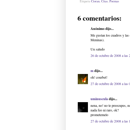
Etiqueta
Cioran
,
Citas
,
Poemas
6 comentarios:
Anónimo dijo...
Me gustan los cuadros y las 
Meninas).
Un saludo
26 de octubre de 2008 a las 
m
dijo...
oh! courbet!
27 de octubre de 2008 a las 
uminuscula
dijo...
nena, no! no te preocupes, n
nada feo ni raro, ok?
prometemelo
27 de octubre de 2008 a las 