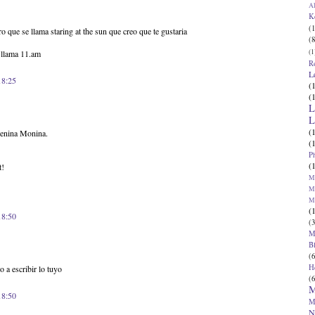
Al
K
(1
o que se llama staring at the sun que creo que te gustaria
(8
(1
e llama 11.am
R
L
18:25
(
(
L
L
(
Menina Monina.
(
P
(
t!
Ma
Ma
M
(
18:50
(3
M
B
(6
H
 a escribir lo tuyo
(6
M
18:50
M
N