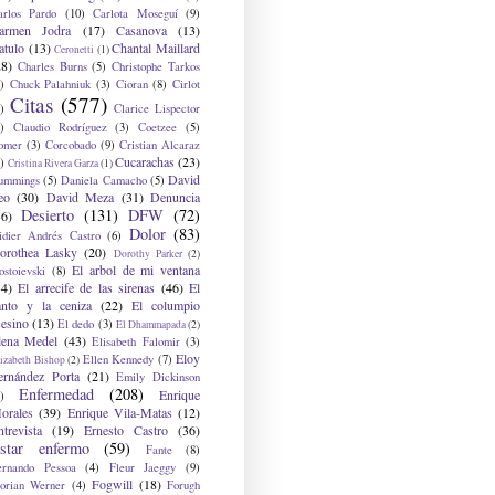
arlos Pardo
(10)
Carlota Moseguí
(9)
armen Jodra
(17)
Casanova
(13)
atulo
(13)
Chantal Maillard
Ceronetti
(1)
28)
Charles Burns
(5)
Christophe Tarkos
)
Chuck Palahniuk
(3)
Cioran
(8)
Cirlot
Citas
(577)
)
Clarice Lispector
)
Claudio Rodríguez
(3)
Coetzee
(5)
omer
(3)
Corcobado
(9)
Cristian Alcaraz
Cucarachas
(23)
)
Cristina Rivera Garza
(1)
David
ummings
(5)
Daniela Camacho
(5)
eo
(30)
David Meza
(31)
Denuncia
Desierto
(131)
DFW
(72)
36)
Dolor
(83)
idier Andrés Castro
(6)
orothea Lasky
(20)
Dorothy Parker
(2)
El arbol de mi ventana
ostoievski
(8)
34)
El arrecife de las sirenas
(46)
El
anto y la ceniza
(22)
El columpio
sesino
(13)
El dedo
(3)
El Dhammapada
(2)
lena Medel
(43)
Elisabeth Falomir
(3)
Eloy
Ellen Kennedy
(7)
izabeth Bishop
(2)
ernández Porta
(21)
Emily Dickinson
Enfermedad
(208)
Enrique
)
orales
(39)
Enrique Vila-Matas
(12)
ntrevista
(19)
Ernesto Castro
(36)
star enfermo
(59)
Fante
(8)
ernando Pessoa
(4)
Fleur Jaeggy
(9)
Fogwill
(18)
lorian Werner
(4)
Forugh