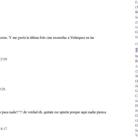
F
(3
B
S
(2
G
G
ceras. Y me gusta la última foto (me recuerdas a Velázquez en las
Hi
Cl
B
I
23:09
B
A
(2
S
(
J
0:26
G
C
J
D
J
o pasa nada!!"!! de verdad eh, quitate ese apurin porque aqui nadie piensa
G
(1
G
18:17
J
V