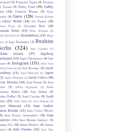
arrojzad
(3)
Françoise Sagan
(4)
Franzen
Fresy Cool
(39)
Gabby
)
Fresán
(9)
ess
(12)
Gabriela Wiener
(9)
Gary
Gatos
(126)
nyder
(8)
Gertrud Kolmar
Ghost World
(14)
Gil Padrol
(10)
)
Gioconda Belli
(10)
illian Flynn
(2)
onzalo Torné
(13)
Henri Michaux
(2)
Houellebecq
(13)
lda Doolittle
(1)
Hugo
Ibrahim
Iago Fernández
(3)
aus
(1)
erlin
(324)
Idea Vilariño
(1)
nfinita tristeza
(37)
Ingeborg
achmann
(13)
Inger Christensen
(4)
Inio
Instagram
(151)
sano
(4)
Irene Vilar
Jacob
Jack Kerouac
(8)
)
Isla Correyero
(2)
teinberg
(11)
Japón
Janet Malcolm
(1)
12)
Javier Calvo
(19)
Jaques Roubaud
(1)
avier Moreno
(14)
Jean Forton
(3)
Jean
enet
(5)
Jesús
Jeffrey Eugenides
(2)
armona Robles
(10)
Joan Didion
(5)
Jordi
ordan DeBor
(5)
Jordi Carrión
(9)
oce
(23)
Jordi Soler
(1)
Jorie Graham
(1)
oyce Mansour
(13)
Juan Andrés
arcía Román
(11)
Juan Carlos Mestre
Juan
0)
Juan Gracia Armendáriz
(10)
uerrero
(11)
Juan Ramón Jiménez
(3)
uanma Gil
(10)
Julián Herbert
(4)
Julieta
Julio Fuertes
(31)
alero
(4)
Julio Mas