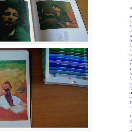
H
8
A
A
(
W
A
A
S
C
M
A
A
A
Ap
H
f
(
Pr
B
B
B
B
V
B
(