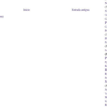
N
(7
Inicio
Entrada antigua
N
O
om)
G
P
C
P
(2
P
P
(
P
(
P
P
R
R
R
Br
S
(5
S
T
M
K
R