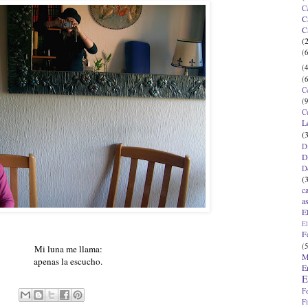
C
C
C
(
(6
(4
(6
C
(9
C
L
(
D
D
D
(
c
a
E
El
F
(5
Mi luna me llama:
M
apenas la escucho.
E
E
F
F