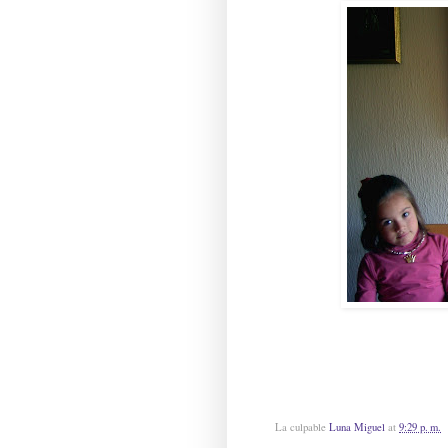
La culpable
Luna Miguel
at
9:29 p. m.