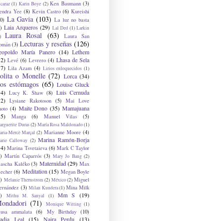
Ken Baumann
(3)
caraz
(1)
Karin Boye
(2)
endra Yee
(8)
Kevin Castro
(6)
Kureishi
La Gavia
(103)
0)
La luz no basta
Laia Arqueros
(29)
)
Lal Ded
(1)
Larkin
Laura Rosal
(63)
Laura San
)
Lecturas y reseñas
(126)
omán
(3)
eopoldo María Panero
(14)
Lethem
12)
Lhasa de Sela
Levé
(6)
Levrero
(4)
17)
Lila Azam
(4)
Lirios enloquecidos
(1)
olita o Monelle
(72)
Lorca
(34)
os estómagos
(65)
Louise Gluck
14)
Luis Cernuda
Lucy K. Shaw
(8)
12)
Lysiane Rakotoson
(5)
Mai Love
Maite Dono
(35)
Mamajuana
hoto
(4)
15)
Manga
(6)
Manuel Vilas
(5)
rguerite Duras
(2)
María Rosa Maldonado
(1)
Marianne Moore
(4)
ria-Mercè Marçal
(2)
Marina Ramón-Borja
arie Calloway
(2)
14)
Marina Tsvetaieva
(6)
Mark C Taylor
)
Martín Caparrós
(3)
Mary Jo Bang
(2)
Maternidad
(29)
ascha Kaléko
(3)
Max
Meditation
(15)
lecher
(6)
Megan Boyle
)
Miguel
Melanie Thernstrom
(2)
México
(2)
ernández
(3)
Mina Milk
Milan Kundera
(1)
Mm S
(19)
)
Mithu M. Sanyal
(1)
ondadori
(71)
Monique Witting
(1)
usa ammalata
(6)
My Birthday
(10)
adia Leal
(15)
Naira Perdu
(13)