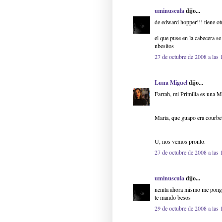
uminuscula
dijo...
de edward hopper!!! tiene otr
el que puse en la cabecera s
nbesitos
27 de octubre de 2008 a las 
Luna Miguel
dijo...
Farrah, mi Primilla es una 
Maria, que guapo era courbe
U, nos vemos pronto.
27 de octubre de 2008 a las 
uminuscula
dijo...
nenita ahora mismo me pongo
te mando besos
29 de octubre de 2008 a las 