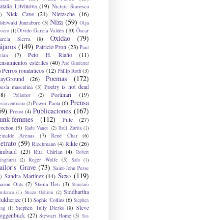
atalia Litvinova
(19)
Nichita Stanescu
Nick Cave
(21)
Nietzsche
(16)
)
Niza
(59)
ishiwaki Junzaburo
(3)
Olga
Olvido García Valdés
(10)
Óscar
rozco
(1)
Oxidao
(79)
arcía Sierra
(8)
ájaros
(149)
Patricio Pron
(23)
Paul
Peio H. Riaño
(11)
elan
(7)
ensamientos estériles
(40)
Pere Gimferrer
Perros románticos
(12)
Philip Roth
(3)
)
Poemas
(172)
layGround
(26)
Poetry is not dead
oesía masculina
(3)
38)
Portinari
(19)
Poliamor
(2)
Prensa
Power Paola
(6)
osnoventismo
(2)
69)
Publicaciones
(167)
Proust
(4)
unk-femmes
(112)
Pute
(27)
ynchon
(9)
Radu Vancu
(2)
Raúl Zurita
(1)
einaldo Arenas
(7)
René Char
(6)
etrato
(59)
Rikle
(26)
Riechmann
(4)
imbaud
(23)
Rita Chirian
(4)
Robert
Roger Wolfe
(5)
inghurst
(2)
Safo
(1)
ailor's Grave
(73)
Saint-John Perse
Sexo
(119)
Sandra Martínez
(14)
)
haron Olds
(7)
Sheila Heti
(3)
Shuntaro
Siddhartha
anikawa
(1)
Shuzo Oshimi
(2)
ukherjee
(11)
Sophie Collins
(6)
Stephen
Steve
Stephen Tully Dierks
(8)
ing
(1)
oggenbuck
(27)
Stewart Home
(5)
Sus