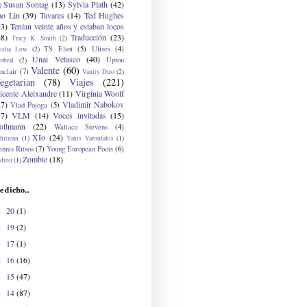
Susan Sontag
(13)
Sylvia Plath
(42)
)
ao Lin
(39)
Tavares
(14)
Ted Hughes
33)
Tenían veinte años y estaban locos
48)
Traducción
(23)
Tracy K. Smith
(2)
TS Eliot
(5)
Ulises
(4)
risha Low
(2)
Unai Velasco
(40)
Upton
mbral
(2)
Valente
(60)
nclair
(7)
Vanity Dust
(2)
egetarian
(78)
Viajes
(221)
icente Aleixandre
(11)
Virginia Woolf
27)
Vladimir Nabokov
Vlad Pojoga
(5)
17)
VLM
(14)
Voces invitadas
(15)
ollmann
(22)
Wallace Stevens
(4)
XIo
(24)
hitman
(1)
Yanis Varoufakis
(1)
nnis Ritsos
(7)
Young European Poets
(6)
Zombie
(18)
drou
(1)
e dicho...
20
(1)
►
19
(2)
►
17
(1)
►
16
(16)
►
15
(47)
►
14
(87)
►